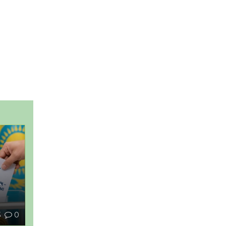
–
3
0