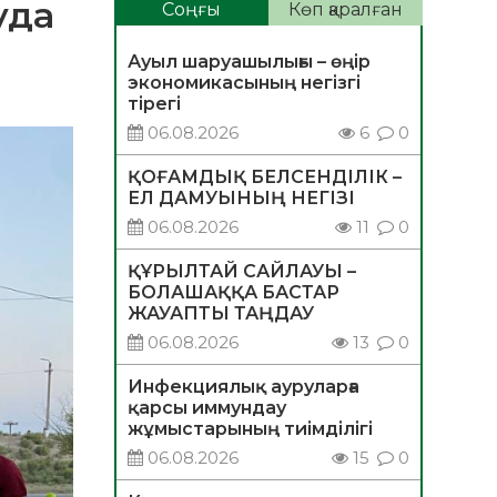
уда
Соңғы
Көп қаралған
Ауыл шаруашылығы – өңір
экономикасының негізгі
тірегі
06.08.2026
6
0
ҚОҒАМДЫҚ БЕЛСЕНДІЛІК –
ЕЛ ДАМУЫНЫҢ НЕГІЗІ
06.08.2026
11
0
ҚҰРЫЛТАЙ САЙЛАУЫ –
БОЛАШАҚҚА БАСТАР
ЖАУАПТЫ ТАҢДАУ
06.08.2026
13
0
Инфекциялық ауруларға
қарсы иммундау
жұмыстарының тиімділігі
06.08.2026
15
0