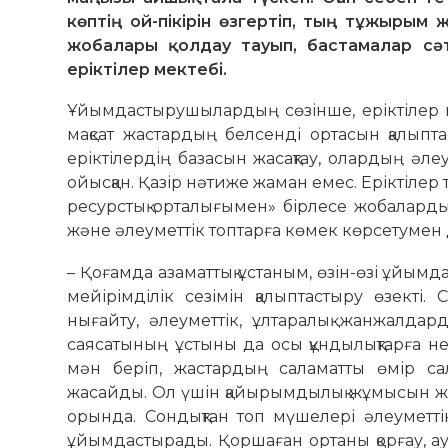
көптің ой-пікірін өзгертіп, тың тұжырым 
жобалары қолдау тауып, бастамалар сәтт
еріктілер мектебі.
Ұйымдастырушылардың сөзінше, еріктілер м
мақсат жастардың белсенді ортасын қалыпта
еріктілердің базасын жасақтау, олардың әле
ойысқан. Қазір нәтиже жаман емес. Еріктіле
ресурстық орталығымен» бірлесе жобаларды қ
және әлеуметтік топтарға көмек көрсетумен
– Қоғамда азаматтық ұстаным, өзін-өзі ұйымд
мейірімділік сезімін қалыптастыру өзекті. 
нығайту, әлеуметтік, ұлтаралық жанжалда
саясатының ұстыны да осы құндылықтарға негі
мән беріп, жастардың саламатты өмір сал
жасайды. Ол үшін қайырымдылық жұмысын жүр
орында. Сондықтан топ мүшелері әлеуметт
ұйымдастырады. Қоршаған ортаны қорғау, ау