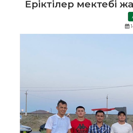
Еріктілер мектебі ж
1