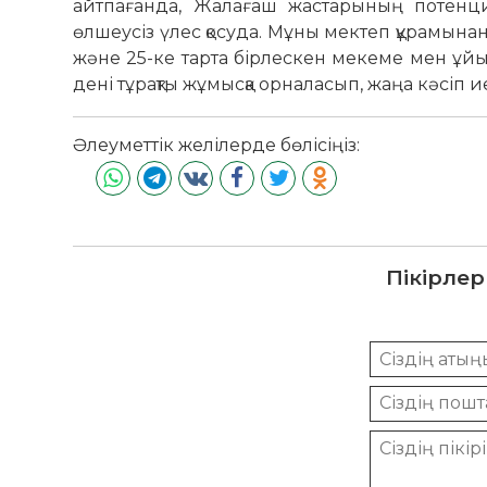
айтпағанда, Жалағаш жастарының потенци
өлшеусіз үлес қосуда. Мұны мектеп құрамынан-а
және 25-ке тарта бірлескен мекеме мен ұй
дені тұрақты жұмысқа орналасып, жаңа кәсіп ие
Әлеуметтік желілерде бөлісіңіз:
Пікірлер