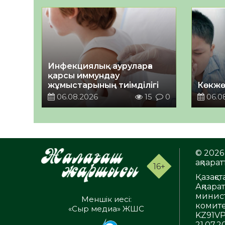
Инфекциялық ауруларға
қарсы иммундау
жұмыстарының тиімділігі
Көкжө
06.08.2026
15
0
06.0
© 2026 
ақпаратт
16+
Қазақс
Ақпара
минист
Меншік иесі:
комите
«Сыр медиа» ЖШС
KZ91VP
21.07.