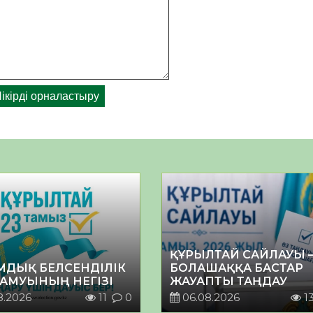
ҚҰРЫЛТАЙ САЙЛАУЫ 
МДЫҚ БЕЛСЕНДІЛІК
БОЛАШАҚҚА БАСТАР
ДАМУЫНЫҢ НЕГІЗІ
ЖАУАПТЫ ТАҢДАУ
8.2026
11
0
06.08.2026
1