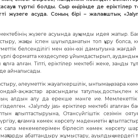
жасауға түрткі болды. Сыр өңірінде де еріктілер
і жүзеге асуда. Соның бірі – жалағаштық «Jalyn
ектебінің жүзеге асуында ауқымды идея жатыр. Ба
стыру, жақсы іспен шұғылданатын топ құру болса, 
уметтік белсенділігі мен өзін-өзі дамытуына жағдай
р түрлі форматта кездесулер ұйымдастырып, аудандық
олға алған. Тіпті, еріктілер мектебі жеке, заңды тұ
 де айналысады.
астыру, әлеуметтік жауапкершілік, ынтымақ, өзара кө
Сондай-ақ жастар арасындағы татулық, достық пен к
рдың алдын алу да ерекше мәнге ие. Мемлекеттік
зделген. «Jalyndy jas» еріктілер мектебі аталған ба
тын қалыптастыруына, Отансүйгіштік сезімін оятуғ
гізу, қоғамға көмек көрсету мәдениетін қалыптасты
ік сала мекемелерімен бірлесіп көмек көрсету ша
мақтарды абаттандыру жұмыстару, ауылдық жердегі 