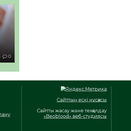
ы
4
0
Сайттың ескі нұсқасы
Сайтты жасау және техқолдау
лану
«Beoblood» веб-студиясы