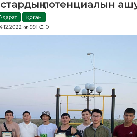
астардың потенциалын аш
Ақпарат
Қоғам
4.12.2022
991
0