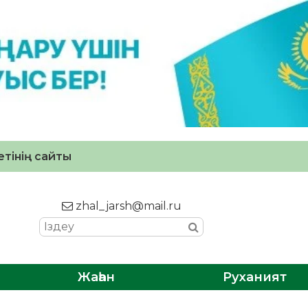
тінің сайты
zhal_jarsh@mail.ru
Жаһан
Руханият