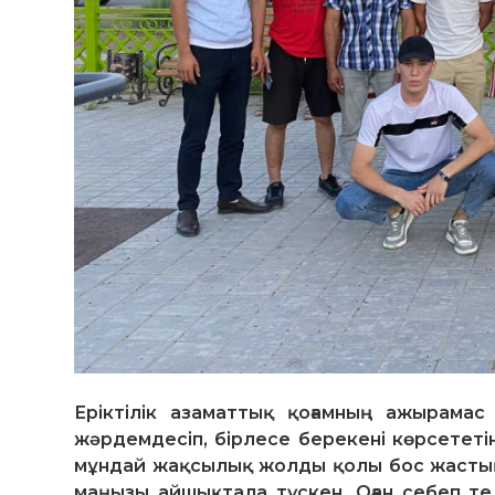
Еріктілік азаматтық қоғамның ажырамас
жәрдемдесіп, бірлесе берекені көрсететін
мұндай жақсылық жолды қолы бос жастың е
маңызы айшықтала түскен. Оған себеп те 