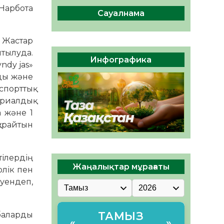
ы жаңа Құрылтай үшін дауыс
 Нарбота
беруге дайын
Сауалнама
05.08.2026
28
0
. Жастар
ӘРБІР ДАУЫС – ҚОҒАМ
тылуда.
ДАМУЫНА ҚОСЫЛҒАН
Инфографика
ndy jas»
ҮЛЕС
рды және
05.08.2026
34
0
спорттық
риалдық
а және 1
құрайтын
тілердің
Жаңалықтар мұрағаты
рлік пен
руендеп,
ТАМЫЗ
обаларды
«
»