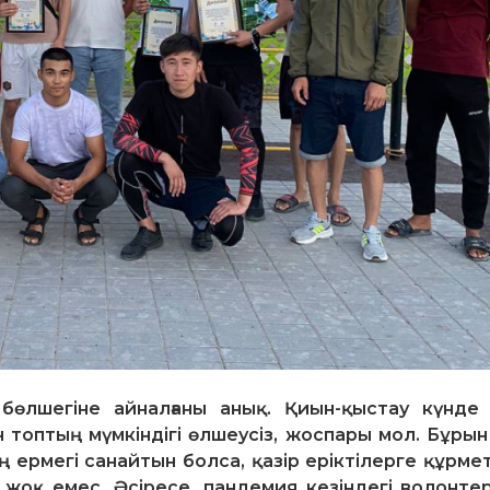
 бөлшегіне айналғаны анық. Қиын-қыстау күнде
 топтың мүмкіндігі өлшеусіз, жоспары мол. Бұрын
рмегі санайтын болса, қазір еріктілерге құрмет
жоқ емес. Әсіресе, пандемия кезіндегі волонтер