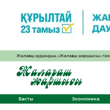
Жалағаш аудандық «Жалағаш жаршысы» газе
Басты
Экономика