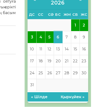
 оятуға
2026
қ ерікті
ың басым
ДС
СС
СӘ
БС
ЖМ
СБ
ЖС
1
2
6
3
4
5
7
8
9
10
11
12
13
14
15
16
17
18
19
20
21
22
23
24
25
26
27
28
29
30
31
« Шілде
Қыркүйек »