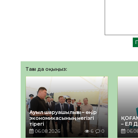
Тағы да оқыңыз:
Ауыл шаруашылығы – өңір
экономикасының негізгі
ҚОҒА
тірегі
– ЕЛ 
06.08.2026
6
0
06.0