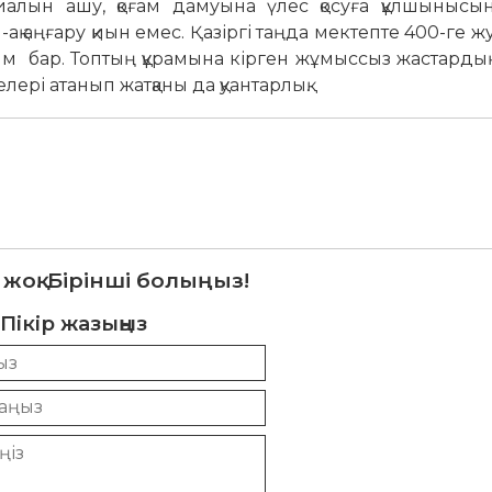
алын ашу, қоғам дамуына үлес қосуға құлшынысын
қ аңғару қиын емес. Қазіргі таңда мектепте 400-ге жуы
ым бар. Топтың құрамына кірген жұмыссыз жастард
лері атанып жатқаны да қуантарлық.
 жоқ. Бірінші болыңыз!
Пікір жазыңыз