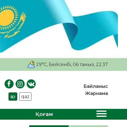
29°C
, Бейсенбі, 06 тамыз, 22:37
Байланыс
Жарнама
қаз
qaz
Қоғам