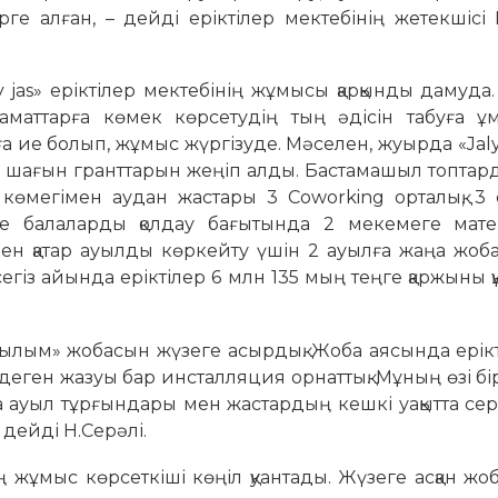
ге алған, – дейді еріктілер мектебінің жетекшісі
dy jas» еріктілер мектебінің жұмысы қарқынды дамуда
маттарға көмек көрсетудің тың әдісін табуға ұм
 ие болып, жұмыс жүргізуде. Мәселен, жуырда «Jaly
ң шағын гранттарын жеңіп алды. Бастамашыл топта
 көмегімен аудан жастары 3 Coworking орталық, 3 
кше балаларды қолдау бағытында 2 мекемеге мате
ен қатар ауылды көркейту үшін 2 ауылға жаңа жоб
гіз айында еріктілер 6 млн 135 мың теңге қаржыны 
ауылым» жобасын жүзеге асырдық. Жоба аясында ерік
ген жазуы бар инсталляция орнаттық. Мұның өзі бі
а ауыл тұрғындары мен жастардың кешкі уақытта се
 дейді Н.Серәлі.
нің жұмыс көрсеткіші көңіл қуантады. Жүзеге асқан ж