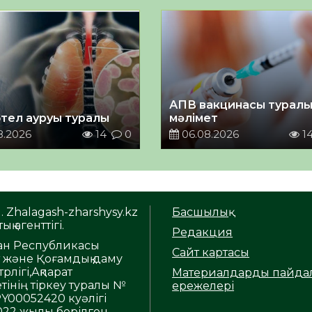
АПВ вакцинасы турал
тел ауруы туралы
мәлімет
8.2026
14
0
06.08.2026
1
. Zhalagash-zharshysy.kz
Басшылық
ық агенттігі.
Редакция
тан Республикасы
Сайт картасы
т және Қоғамдық даму
рлігі,Ақпарат
Материалдарды пайда
тінің тіркеу туралы №
ережелері
Y00052420 куәлігі
2022 жылы берілген