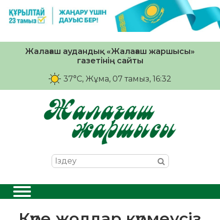
Жалағаш аудандық «Жалағаш жаршысы»
газетінің сайты
37°C
, Жұма, 07 тамыз, 16:32
Күре жолдар күрмеусіз