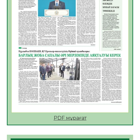
06.08.2026
24
0
АПВ вакцинасы туралы мәлімет
06.08.2026
25
0
Open Air: Қызылорда облысы полиция
департаменті 20 мыңнан астам
көрерменнің қауіпсіздігін қамтамасыз етті
06.08.2026
37
0
ҚЫЗЫЛОРДАДА «САНАЛЫ ҰРПАҚ –
ЖАРҚЫН БОЛАШАҚ» АТТЫ КЕҢЕЙТІЛГЕН
МӘЖІЛІС ӨТТІ
05.08.2026
37
0
Қазақстан Орталық Азиядағы көшуге ең
қолайлы ел атанды
05.08.2026
38
0
PDF мұрағат
Өрт қауіпсіздігі талаптарын сақтау – әр
азаматтың міндеті