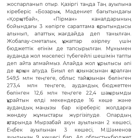
жоспарланып отыр. Қазіргі таңда Таң ауылына
кіреберіс «Бозарық», Мәдениет бағытындағы
«Қорқытбай», «Пірман» каналдарының
бойындағы 3 көпірге сараптама қорытындысы
алынып, апаттық жағдайда деп танылған.
Жобалау-сметалық құжаттар әзірлеу үшін
бюджеттік өтінім де тапсырылған. Мұнымен
ауданда жол мәселесі түбегейлі шешімін тапты
деп айта алмаймыз. Алайда жол құрылысы әлі
де қарқын алуда. Биыл ел қазынасынан қаралған
549,5 млн теңгеге, облыс тайқазынан бөлінген
273,4 млн теңгеге, аудандық бюджеттен
бөлінген 12,6 млн теңгеге 22,4 шақырымды
құрайтын елді мекендерде 16 көше және
аудандық маңызы бар кіреберіс жолдарға
жөндеу жұмыстары жүргізілуде. Олардың
қатарында Мырзабай ахун ауылынан 2 көшесі,
Еңбек ауылынан 3 көшесі, М.Шәменов
ауылынан 9 көшесі бар. Ал облыстық бюджет