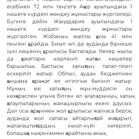
есебінен 72 млн теңгеге Аққыр ауылындағы 1
көшеге күрделі жөндеу жұмыстары жүргізіледі.
Бүгінге дейін Жаңадария ауылындағы 1
көшеге күрделі жөндеу жұмыстары
жүргізілген. Жобаның жалпы құны 41 млн
теңгені құрайды. Биыл әлі де ауданда бірнеше
ішкі көшенің құрылысы басталады. Келер жылы
да құжаттары әзірленіп жатқан көшелер
баршылық. Бастысы халықтың талап-тілегі
ескеріліп жатыр. Облыс, аудан бюджетінен
қаншама қаражат ел игілігіне бөлініп жатыр.
Мұның өзі халықтың мұң-мүддесін оң
көзқараспен ұғына білген ел ағаларының, халық
қалаулыларының жанашырлығы екені даусыз.
Дәл осы қарқынмен жол құрылысы жалғаса берсе,
ауданда жол сапасы айтарлықтай жақсарып,
жалағаштықтардың көңіл-күйі көтеріліп,
болашаққа нық сеніммен қарайтыны анық.