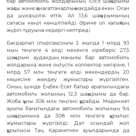
бар автомобиль жолдарының 109,9 шақырымы
жақсы және қанағаттанарлық жағдайда екен. Оған
да шүкіршілік еттік. Ал 13,6 шақырымының
сапасы көңіл көншітпейді. Әрине ол халықтың
жүріп-тұруына кедергі келтіреді.
Бағдарлап отырсақ соңғы 2 жылда 1 млрд 93
мың теңгеге 4 елді мекенге кіреберіс 27,5
шақырым аудандық маңызы бар автомобиль
жолдарына және оңтүстік коллектор көпіріне, 1
млрд 57 млн теңгеге елді мекендердің 20
көшесіне жөндеу жұмыстары жүргізілген.
Оның ішінде Еңбек-Есет батыр аралығындағы
автомобиль жолының 12,3 шақырымы да бар.
Жоба құны 306 млн теңгені құрайды. Мәдениет
ауылы бағытындағы автомобиль жолының 9,4
шақырымына да 308 млн теңгеге құрылыс
жұмыстары жүргізілді. Дәл осындай жол
құрылысы Таң, Қаракеткен ауылдарында да