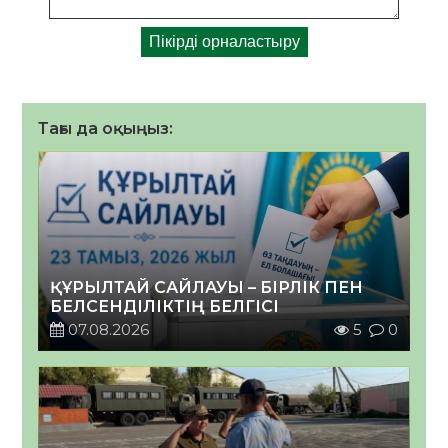
Тағы да оқыңыз:
ҚҰРЫЛТАЙ САЙЛАУЫ – БІРЛІК ПЕН
БЕЛСЕНДІЛІКТІҢ БЕЛГІСІ
07.08.2026
5
0