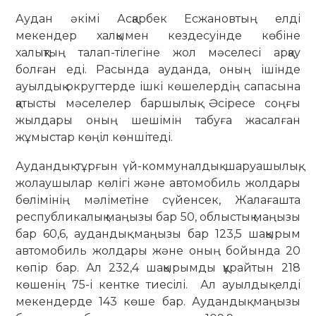
Аудан әкімі Асқарбек Есжановтың елді
мекендер халқымен кездесуінде көбіне
халықтың талап-тілегіне жол мәселесі арқау
болған еді. Расында ауданда, оның ішінде
ауылдық округтерде ішкі көшелердің сапасына
қатысты мәселелер баршылық. Әсіресе соңғы
жылдары оның шешімін табуға жасалған
жұмыстар көңіл көншітеді.
Аудандық тұрғын үй-коммуналдық шаруашылық,
жолаушылар көлігі және автомобиль жолдары
бөлімінің мәліметіне сүйенсек, Жалағашта
республикалық маңызы бар 50, облыстық маңызы
бар 60,6, аудандық маңызы бар 123,5 шақырым
автомобиль жолдары және оның бойында 20
көпір бар. Ал 232,4 шақырымды құрайтын 218
көшенің 75-і кентке тиесілі. Ал ауылдық елді
мекендерде 143 көше бар. Аудандық маңызы