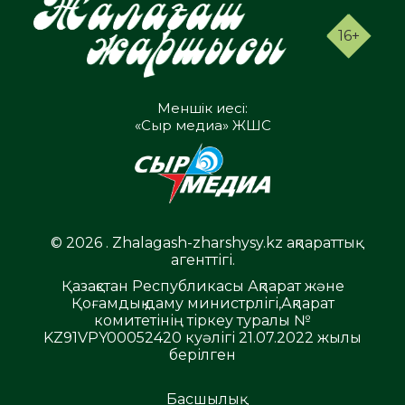
16+
Меншік иесі:
«Сыр медиа» ЖШС
© 2026 . Zhalagash-zharshysy.kz ақпараттық
агенттігі.
Қазақстан Республикасы Ақпарат және
Қоғамдық даму министрлігі,Ақпарат
комитетінің тіркеу туралы №
KZ91VPY00052420 куәлігі 21.07.2022 жылы
берілген
Басшылық