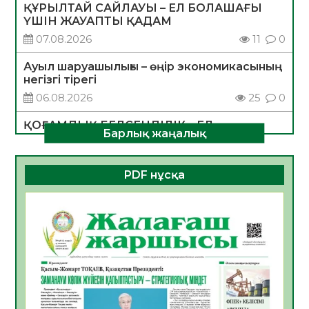
ҚҰРЫЛТАЙ САЙЛАУЫ – ЕЛ БОЛАШАҒЫ
ҮШІН ЖАУАПТЫ ҚАДАМ
07.08.2026
11
0
Ауыл шаруашылығы – өңір экономикасының
негізгі тірегі
06.08.2026
25
0
ҚОҒАМДЫҚ БЕЛСЕНДІЛІК – ЕЛ
Барлық жаңалық
ДАМУЫНЫҢ НЕГІЗІ
06.08.2026
23
0
PDF нұсқа
ҚҰРЫЛТАЙ САЙЛАУЫ – БОЛАШАҚҚА
БАСТАР ЖАУАПТЫ ТАҢДАУ
06.08.2026
26
0
Инфекциялық ауруларға қарсы иммундау
жұмыстарының тиімділігі
06.08.2026
27
0
Көкжөтел ауруы туралы