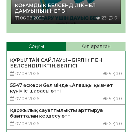
ҚОҒАМДЫҚ БЕЛСЕНДІЛІК – ЕЛ
ДАМУЫНЫҢ НЕГІЗІ
06.08.2026
23
0
Соңғы
Көп қаралған
ҚҰРЫЛТАЙ САЙЛАУЫ – БІРЛІК ПЕН
БЕЛСЕНДІЛІКТІҢ БЕЛГІСІ
07.08.2026
5
0
5547 әскери бөлімінде «Алғашқы қызмет
күні» іс-шарасы өтті
07.08.2026
5
0
Қаржылық сауаттылықты арттыруға
бағытталған кездесу өтті
07.08.2026
6
0