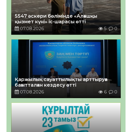
5547 әскери бөлімінде «Алғашқы
қызмет күні» іс-шарасы өтті
07.08.2026
5
0
Қаржылық сауаттылықты арттыруға
бағытталған кездесу өтті
07.08.2026
6
0