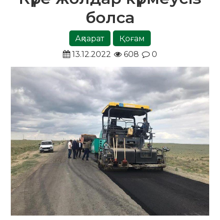
болса
Ақпарат
Қоғам
13.12.2022
608
0