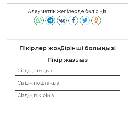
Әлеуметтік желілерде бөлісіңіз:
Пікірлер жоқ. Бірінші болыңыз!
Пікір жазыңыз