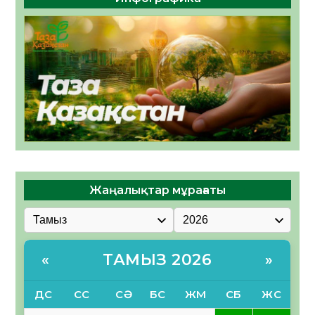
Жаңалықтар мұрағаты
ТАМЫЗ 2026
«
»
ДС
СС
СӘ
БС
ЖМ
СБ
ЖС