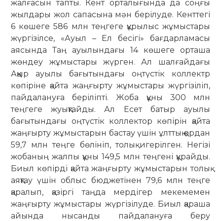
жалғасын тапты. Кент орталығында да соңғы
жылдары жол сапасына мән берілуде. Кенттегі
6 көшеге 586 млн теңгеге құрылыс жұмыстары
жүргізілсе, «Ауыл – Ел бесігі» бағдарламасы
аясында Таң ауылындағы 14 көшеге орташа
жөндеу жұмыстары жүрген. Ал шалғайдағы
Аққыр ауылы бағытындағы оңтүстік коллектр
көпіріне қайта жаңғырту жұмыстары жүргізіліп,
пайдалануға беріліпті. Жоба құны 300 млн
теңгеге жуықтайды. Ал Есет батыр ауылы
бағытындағы оңтүстік коллектор көпірін қайта
жаңғырту жұмыстарын бастау үшін ұлттық қордан
59,7 млн теңге бөлініп, толық игерілген. Негізі
жобаның жалпы құны 149,5 млн теңгені құрайды.
Биыл көпірді қайта жаңғырту жұмыстарын толық
аяқтау үшін облыс бюджетінен 79,6 млн теңге
қаралып, қазіргі таңда мердігер мекемемен
жаңғырту жұмыстары жүргізілуде. Биыл қараша
айында нысанды пайдалануға беру