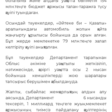
болатыны және алдағы уақытта бөлінетін 154
млн.теңге бюджет қаржысы талан-таражға түсу
қауіпі туындаған.
Осындай тәуекелдер, «Әйтеке би – Қазалы»
аралығындағы автомобиль жолын қайта
жаңғырту құрылысы бойынша да орын алған.
Бұл жерде мемлекетке 79 млн.теңге залал
келтірілу қауіпі анықталған.
Бұл тәуекелдер Департамент тарапынан
Облыс әкіміне уақытылы жеткізіліп,
нәтижесінде, қазіргі уақытта осы 2 нысан
бойынша кемшіліктерді жою шаралары
тапсырыс берушімен қабылдануда.
Жалпы, сыбайлас жемқорлықтың алдын алу
аясында, Департамент 6 нысанды
тексеріп, 1 миллиард теңгеге жуық мемлекет
қаржысының тиімсіз пайдалану қауіптерінің