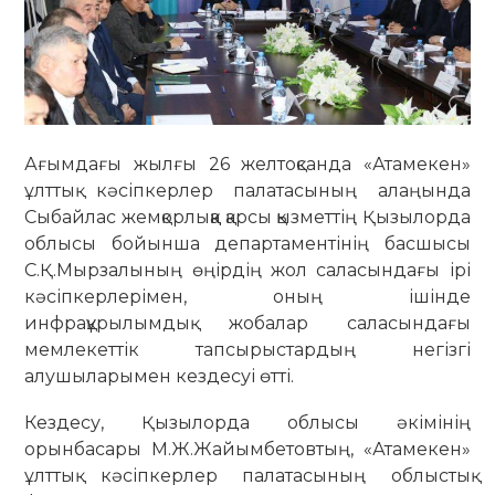
Ағымдағы жылғы 26 желтоқсанда «Атамекен»
ұлттық кәсіпкерлер палатасының алаңында
Сыбайлас жемқорлыққа қарсы қызметтің Қызылорда
облысы бойынша департаментінің басшысы
С.Қ.Мырзалының өңірдің жол саласындағы ірі
кәсіпкерлерімен, оның ішінде
инфрақұрылымдық жобалар саласындағы
мемлекеттік тапсырыстардың негізгі
алушыларымен кездесуі өтті.
Кездесу, Қызылорда облысы әкімінің
орынбасары М.Ж.Жайымбетовтың, «Атамекен»
ұлттық кәсіпкерлер палатасының облыстық