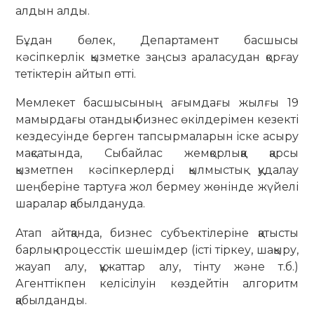
алдын алды.
Бұдан бөлек, Департамент басшысы
кәсіпкерлік қызметке заңсыз араласудан қорғау
тетіктерін айтып өтті.
Мемлекет басшысының ағымдағы жылғы 19
мамырдағы отандық бизнес өкілдерімен кезекті
кездесуінде берген тапсырмаларын іске асыру
мақсатында, Сыбайлас жемқорлыққа қарсы
қызметпен кәсіпкерлерді қылмыстық қудалау
шеңберіне тартуға жол бермеу жөнінде жүйелі
шаралар қабылдануда.
Атап айтқанда, бизнес субъектілеріне қатысты
барлық процесстік шешімдер (істі тіркеу, шақыру,
жауап алу, құжаттар алу, тінту және т.б.)
Агенттікпен келісілуін көздейтін алгоритм
қабылданды.