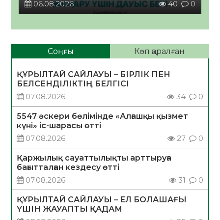
06.08.2026
40
0
Соңғы
Көп қаралған
ҚҰРЫЛТАЙ САЙЛАУЫ – БІРЛІК ПЕН
БЕЛСЕНДІЛІКТІҢ БЕЛГІСІ
07.08.2026
34
0
5547 әскери бөлімінде «Алғашқы қызмет
күні» іс-шарасы өтті
07.08.2026
27
0
Қаржылық сауаттылықты арттыруға
бағытталған кездесу өтті
07.08.2026
31
0
ҚҰРЫЛТАЙ САЙЛАУЫ – ЕЛ БОЛАШАҒЫ
ҮШІН ЖАУАПТЫ ҚАДАМ