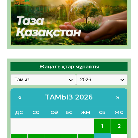
Жаңалықтар мұрағаты
ТАМЫЗ 2026
«
»
ДС
СС
СӘ
БС
ЖМ
СБ
ЖС
1
2