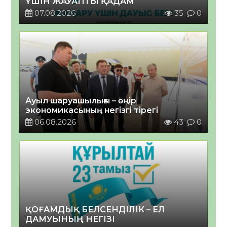
ҮШІН ЖАУАПТЫ ҚАДАМ
07.08.2026
35
0
Ауыл шаруашылығы – өңір
экономикасының негізгі тірегі
06.08.2026
43
0
ҚОҒАМДЫҚ БЕЛСЕНДІЛІК – ЕЛ
ДАМУЫНЫҢ НЕГІЗІ