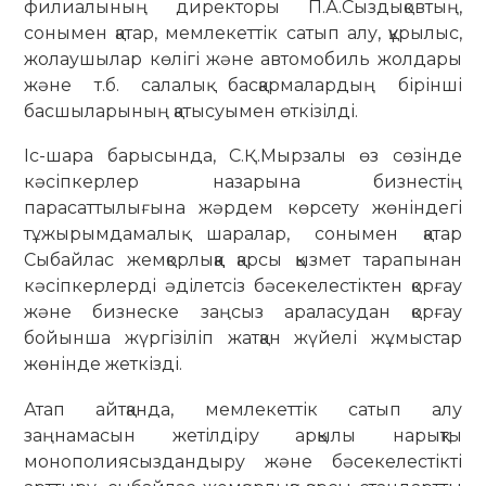
филиалының директоры П.А.Сыздықовтың,
сонымен қатар, мемлекеттік сатып алу, құрылыс,
жолаушылар көлігі және автомобиль жолдары
және т.б. салалық басқармалардың бірінші
басшыларының қатысуымен өткізілді.
Іс-шара барысында, С.Қ.Мырзалы өз сөзінде
кәсіпкерлер назарына бизнестің
парасаттылығына жәрдем көрсету жөніндегі
тұжырымдамалық шаралар, сонымен қатар
Сыбайлас жемқорлыққа қарсы қызмет тарапынан
кәсіпкерлерді әділетсіз бәсекелестіктен қорғау
және бизнеске заңсыз араласудан қорғау
бойынша жүргізіліп жатқан жүйелі жұмыстар
жөнінде жеткізді.
Атап айтқанда, мемлекеттік сатып алу
заңнамасын жетілдіру арқылы нарықты
монополиясыздандыру және бәсекелестікті