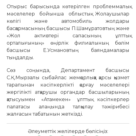
Отырыс барысында көтерілген проблеммалық
мәселелер бойынша облыстық Жолаушылар
көлігі және автомобиль жолдары
басқармасының басшысы П.Шамұратовтың және
«Жол активтері сапасының ұлттық
орталығының» өңірлік филиалының бөлім
басшысы Е.Усмановтың баяндамалары
тыңдалды.
Сөз соңында, Департамент басшысы
С.Қ.Мырзалы сыбайлас жемқорлыққа қарсы қызмет
тарапынан кәсіпкерлікті қорғау мәселелері
жергілікті атқарушы органдар басшыларының
қатысуымен «Атамекен» ұлттық кәсіпкерлер
палатасы алаңында талқылау тәжірибесі
жалғасын табатынын жеткізді.
Әлеуметтік желілерде бөлісіңіз: