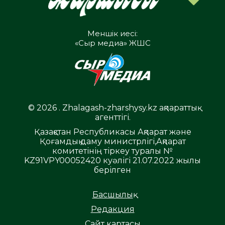
Меншік иесі:
«Сыр медиа» ЖШС
© 2026 . Zhalagash-zharshysy.kz ақпараттық
агенттігі.
Қазақстан Республикасы Ақпарат және
Қоғамдық даму министрлігі,Ақпарат
комитетінің тіркеу туралы №
KZ91VPY00052420 куәлігі 21.07.2022 жылы
берілген
Басшылық
Редакция
Сайт картасы