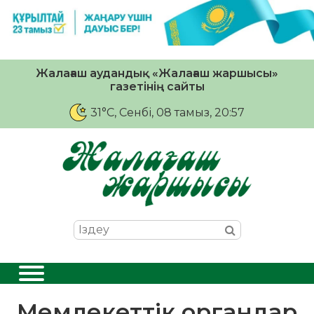
Жалағаш аудандық «Жалағаш жаршысы»
газетінің сайты
31°C
, Сенбі, 08 тамыз, 20:57
Мемлекеттік органдар