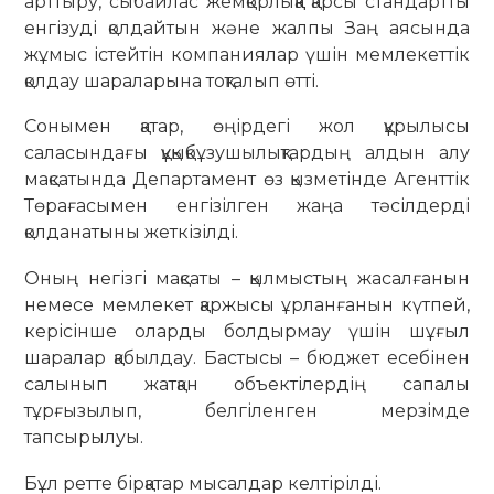
арттыру, сыбайлас жемқорлыққа қарсы стандартты
енгізуді қолдайтын және жалпы Заң аясында
жұмыс істейтін компаниялар үшін мемлекеттік
қолдау шараларына тоқталып өтті.
Сонымен қатар, өңірдегі жол құрылысы
саласындағы құқықбұзушылықтардың алдын алу
мақсатында Департамент өз қызметінде Агенттік
Төрағасымен енгізілген жаңа тәсілдерді
қолданатыны жеткізілді.
Оның негізгі мақсаты – қылмыстың жасалғанын
немесе мемлекет қаржысы ұрланғанын күтпей,
керісінше оларды болдырмау үшін шұғыл
шаралар қабылдау. Бастысы – бюджет есебінен
салынып жатқан объектілердің сапалы
тұрғызылып, белгіленген мерзімде
тапсырылуы.
Бұл ретте бірқатар мысалдар келтірілді.