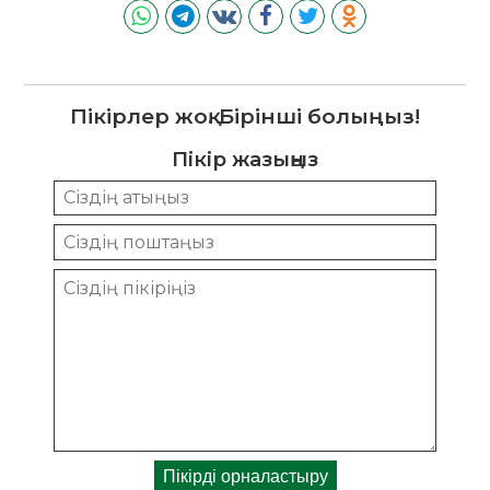
Пікірлер жоқ. Бірінші болыңыз!
Пікір жазыңыз