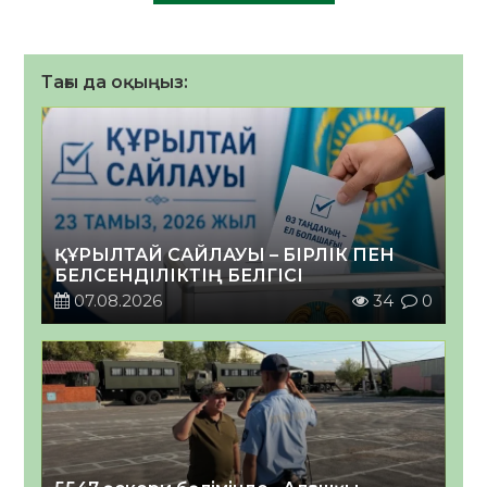
Тағы да оқыңыз:
ҚҰРЫЛТАЙ САЙЛАУЫ – БІРЛІК ПЕН
БЕЛСЕНДІЛІКТІҢ БЕЛГІСІ
07.08.2026
34
0