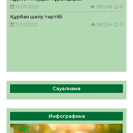
кеңесшісі болып тағайындалды
15.09.2022
180248
0
05.08.2026
51
0
Құрбан шалу тәртібі
11.07.2022
182254
0
Сауалнама
Инфографика