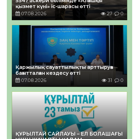
5547 әскери бөлімінде «Алғашқы
қызмет күні» іс-шарасы өтті
07.08.2026
27
0
Қаржылық сауаттылықты арттыруға
бағытталған кездесу өтті
07.08.2026
31
0
ҚҰРЫЛТАЙ САЙЛАУЫ – ЕЛ БОЛАШАҒЫ