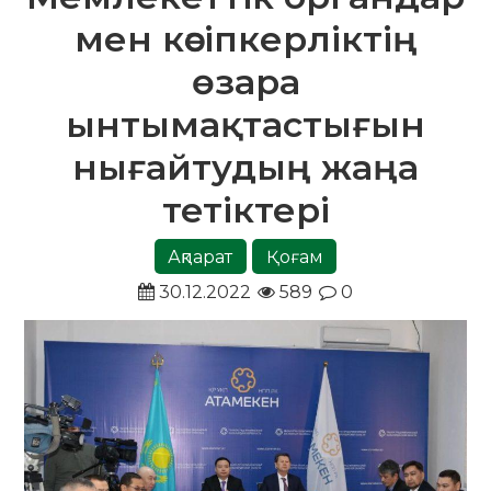
мен кәсіпкерліктің
өзара
ынтымақтастығын
нығайтудың жаңа
тетіктері
Ақпарат
Қоғам
30.12.2022
589
0