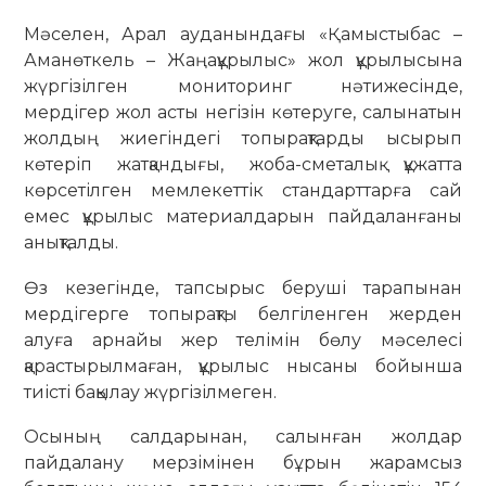
Мәселен, Арал ауданындағы «Қамыстыбас –
Аманөткель – Жаңақұрылыс» жол құрылысына
жүргізілген мониторинг нәтижесінде,
мердігер жол асты негізін көтеруге, салынатын
жолдың жиегіндегі топырақтарды ысырып
көтеріп жатқандығы, жоба-сметалық құжатта
көрсетілген мемлекеттік стандарттарға сай
емес құрылыс материалдарын пайдаланғаны
анықталды.
Өз кезегінде, тапсырыс беруші тарапынан
мердігерге топырақты белгіленген жерден
алуға арнайы жер телімін бөлу мәселесі
қарастырылмаған, құрылыс нысаны бойынша
тиісті бақылау жүргізілмеген.
Осының салдарынан, салынған жолдар
пайдалану мерзімінен бұрын жарамсыз