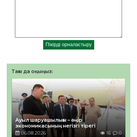
Тағы да оқыңыз:
Ауыл шаруашылығы – өңір
экономикасының негізгі тірегі
06.08.2026
16
0