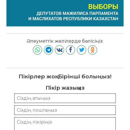
Әлеуметтік желілерде бөлісіңіз:
Пікірлер жоқ. Бірінші болыңыз!
Пікір жазыңыз