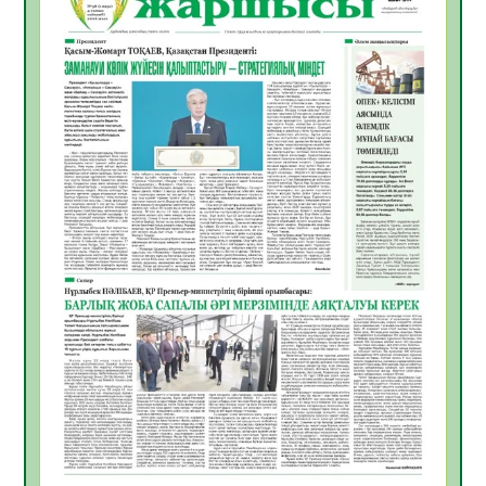
ЖАРҚЫН БОЛАШАҚ» АТТЫ КЕҢЕЙТІЛГЕН
МӘЖІЛІС ӨТТІ
05.08.2026
32
0
Қазақстан Орталық Азиядағы көшуге ең
қолайлы ел атанды
05.08.2026
33
0
Өрт қауіпсіздігі талаптарын сақтау – әр
азаматтың міндеті
05.08.2026
33
0
Руслан Рүстемұлы облыс әкімінің
кеңесшісі болып тағайындалды
05.08.2026
30
0
Цифрландыру саласын дамыту аясында
салынатын жаңа орталықтың жобасы
талқыланды
05.08.2026
30
0