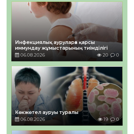
Инфекциялық ауруларға қарсы
иммундау жұмыстарының тиімділігі
06.08.2026
20
0
Көкжөтел ауруы туралы
06.08.2026
19
0