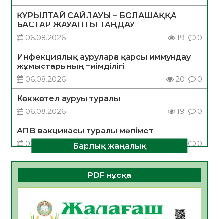
ҚҰРЫЛТАЙ САЙЛАУЫ – БОЛАШАҚҚА
БАСТАР ЖАУАПТЫ ТАҢДАУ
06.08.2026
19
0
Инфекциялық ауруларға қарсы иммундау
жұмыстарының тиімділігі
06.08.2026
20
0
Көкжөтел ауруы туралы
06.08.2026
19
0
АПВ вакцинасы туралы мәлімет
06.08.2026
20
0
Барлық жаңалық
Open Air: Қызылорда облысы полиция
департаменті 20 мыңнан астам
PDF нұсқа
көрерменнің қауіпсіздігін қамтамасыз етті
06.08.2026
29
0
ҚЫЗЫЛОРДАДА «САНАЛЫ ҰРПАҚ –