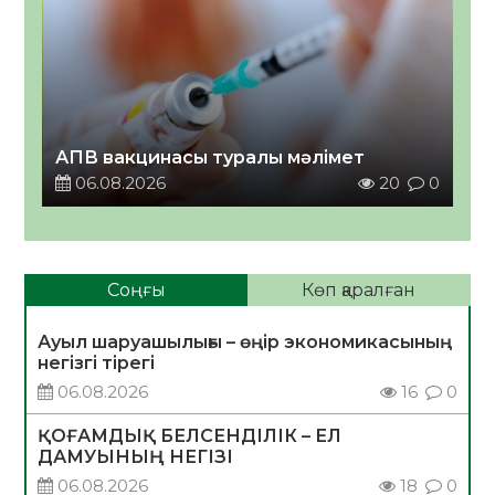
АПВ вакцинасы туралы мәлімет
06.08.2026
20
0
Соңғы
Көп қаралған
Ауыл шаруашылығы – өңір экономикасының
негізгі тірегі
06.08.2026
16
0
ҚОҒАМДЫҚ БЕЛСЕНДІЛІК – ЕЛ
ДАМУЫНЫҢ НЕГІЗІ
06.08.2026
18
0