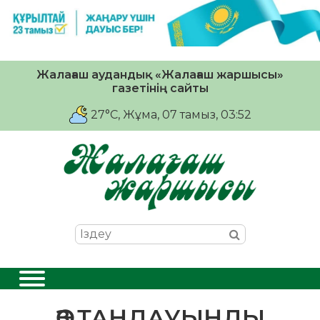
Жалағаш аудандық «Жалағаш жаршысы»
газетінің сайты
27°C
, Жұма, 07 тамыз, 03:52
ӨЗ ТАҢДАУЫҢДЫ