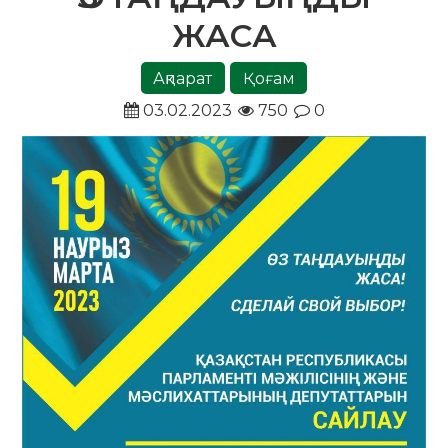
ЖАСА
Ақпарат
Қоғам
03.02.2023
750
0