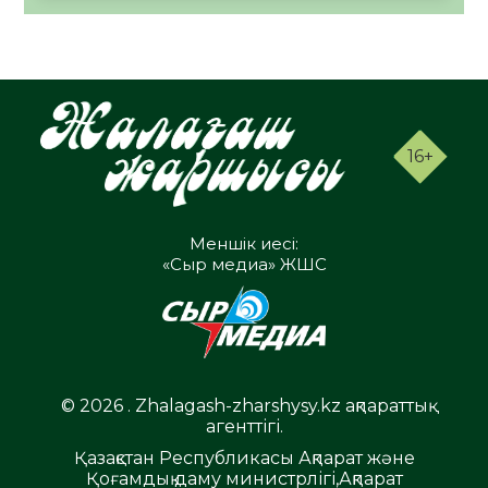
16+
Меншік иесі:
«Сыр медиа» ЖШС
© 2026 . Zhalagash-zharshysy.kz ақпараттық
агенттігі.
Қазақстан Республикасы Ақпарат және
Қоғамдық даму министрлігі,Ақпарат