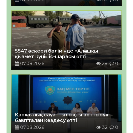
5547 әскери бөлімінде «Алғашқы
қызмет күні» іс-шарасы өтті
07.08.2026
28
0
Қаржылық сауаттылықты арттыруға
бағытталған кездесу өтті
07.08.2026
32
0