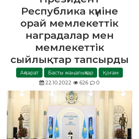
Республика күніне
орай мемлекеттік
наградалар мен
мемлекеттік
сыйлықтар тапсырды
Ақпарат
Басты жаңалықтар
Қоғам
22.10.2022
626
0