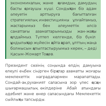
экономикалық және қоғамдық дамудың
басты қозғаушы күші. Сондықтан біз адам
әлеуетін арттыруға бағытталған
стратегиялық инвестицияны ұлғайтамыз,
жастарымыз бен әлеуметтік әлсіз
санаттағы азаматтарымызды жан-жақты
қолдаймыз. Түптеп келгенде, біз бүкіл
құндылықтар жүйесін қайта қарап, ұлттың жаңа
болмысын қалыптастыруымыз керек, – деді
Қасым-Жомарт Тоқаев.
Президент сөзінің соңында елдің дамуына
елеулі еңбек сіңірген бірқатар азаматты жоғары
мемлекеттік наградалармен марапаттады.
Сондай-ақ руханият саласына зор үлес қосқан
шығармашылық өкілдеріне Абай атындағы
әдебиет және өнер саласындағы Мемлекеттік
сыйлықты тапсырды.