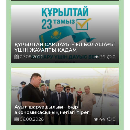
ҚҰРЫЛТАЙ САЙЛАУЫ – ЕЛ БОЛАШАҒЫ
ҮШІН ЖАУАПТЫ ҚАДАМ
07.08.2026
36
0
Ауыл шаруашылығы – өңір
экономикасының негізгі тірегі
06.08.2026
44
0