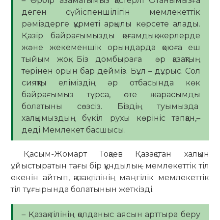
– Әрбір азаматымыз қастерлі Отанымызға
деген сүйіспеншілігін мемлекеттік
рәміздерге құрметі арқылы көрсете алады.
Қазір байрағымызды қоғамдық жерлерде
және жекеменшік орындарда қоюға еш
тыйым жоқ. Біз домбыраға әр қазақтың
төрінен орын бар дейміз. Бұл – дұрыс. Сол
сияқты еліміздің әр отбасында көк
байрағымыз тұрса, өте жарасымды
болатыны сөзсіз. Біздің туымызда
халқымыздың бүкіл рухы көрініс тапқан,–
деді Мемлекет басшысы.
Қасым-Жомарт Тоқаев Қазақстан халқын
ұйыстыратын тағы бір құндылық – мемлекеттік тіл
екенін айтып, қазақ тілінің мәңгілік мемлекеттік
тіл тұғырында болатынын жеткізді.
– Қазақ тілінің қолданыс аясын арттыра беру