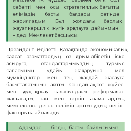
мемлекеттің мүддесі бәрінен биік. Сол
себепті мен осы стратегиялық бағытты
еліміздің басты бағдары ретінде
жарияладым. Бұл жолдағы барлық
жауапкершілік жүгін арқалауға дайынмын,
– деді Мемлекет басшысы.
Президент Әділетті Қазақстанда экономикалық
саясат азаматтардың өз қарым-қабілетін іске
асыруға, отандастарымыздың тұрмыс
сапасының ұдайы жақсаруына мол
мүмкіндіктер мен тең жағдай жасауға
бағытталатынын айтты. Сондай-ақ сот жүйесі
мен құқық қорғау саласындағы реформалар
жалғасады, заң мен тәртіп азаматтардың
мемлекетке деген сенімін арттырудың негізгі
факторына айналады.
– Адамдар – біздің басты байлығымыз,