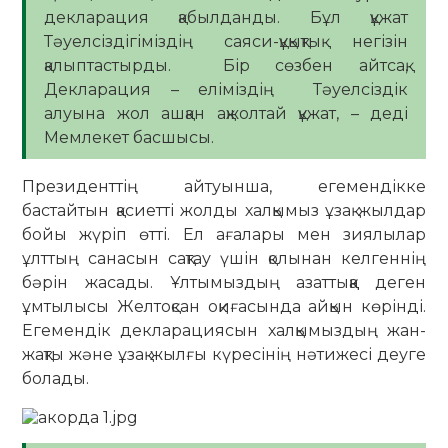
декларация қабылданды. Бұл құжат
Тәуелсіздігіміздің саяси-құқықтық негізін
қалыптастырды. Бір сөзбен айтсақ,
Декларация – еліміздің Тәуелсіздік
алуына жол ашқан ақжолтай құжат, – деді
Мемлекет басшысы.
Президенттің айтуынша, егемендікке
бастайтын қасиетті жолды халқымыз ұзақ жылдар
бойы жүріп өтті. Ел ағалары мен зиялылар
ұлттың санасын сақтау үшін қолынан келгеннің
бәрін жасады. Ұлтымыздың азаттыққа деген
ұмтылысы Желтоқсан оқиғасында айқын көрінді.
Егемендік декларациясын халқымыздың жан-
жақты және ұзақ жылғы күресінің нәтижесі деуге
болады.