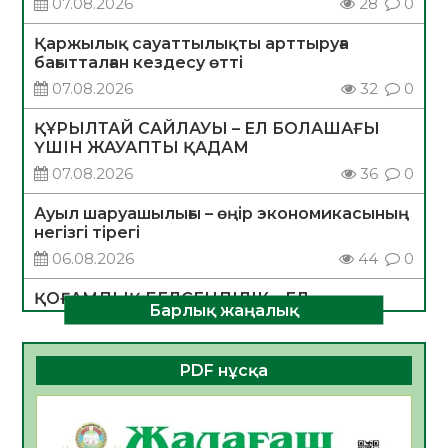
07.08.2026
28
0
Қаржылық сауаттылықты арттыруға
бағытталған кездесу өтті
07.08.2026
32
0
ҚҰРЫЛТАЙ САЙЛАУЫ – ЕЛ БОЛАШАҒЫ
ҮШІН ЖАУАПТЫ ҚАДАМ
07.08.2026
36
0
Ауыл шаруашылығы – өңір экономикасының
негізгі тірегі
06.08.2026
44
0
ҚОҒАМДЫҚ БЕЛСЕНДІЛІК – ЕЛ
Барлық жаңалық
ДАМУЫНЫҢ НЕГІЗІ
06.08.2026
41
0
PDF нұсқа
ҚҰРЫЛТАЙ САЙЛАУЫ – БОЛАШАҚҚА
БАСТАР ЖАУАПТЫ ТАҢДАУ
06.08.2026
43
0