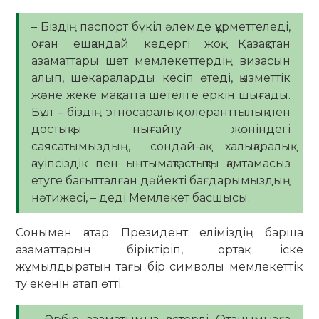
– Біздің паспорт бүкіл әлемде құрметтеледі,
оған ешқандай кедергі жоқ. Қазақстан
азаматтары шет мемлекеттердің визасын
алып, шекараларды кесіп өтеді, қызметтік
және жеке мақсатта шетелге еркін шығады.
Бұл – біздің этносаралық толеранттылық пен
достықты нығайту жөніндегі
саясатымыздың, сондай-ақ халықаралық
қауіпсіздік пен ынтымақтастықты қамтамасыз
етуге бағытталған дәйекті бағдарымыздың
нәтижесі, – деді Мемлекет басшысы.
Сонымен қатар Президент еліміздің барша
азаматтарын біріктіріп, ортақ іске
жұмылдыратын тағы бір символы мемлекеттік
ту екенін атап өтті.