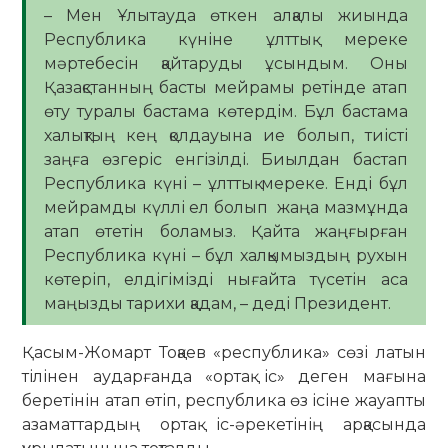
– Мен Ұлытауда өткен алқалы жиында
Республика күніне ұлттық мереке
мәртебесін қайтаруды ұсындым. Оны
Қазақстанның басты мейрамы ретінде атап
өту туралы бастама көтердім. Бұл бастама
халықтың кең қолдауына ие болып, тиісті
заңға өзгеріс енгізілді. Биылдан бастап
Республика күні – ұлттық мереке. Енді бұл
мейрамды күллі ел болып жаңа мазмұнда
атап өтетін боламыз. Қайта жаңғырған
Республика күні – бұл халқымыздың рухын
көтеріп, елдігімізді нығайта түсетін аса
маңызды тарихи қадам, – деді Президент.
Қасым-Жомарт Тоқаев «республика» сөзі латын
тілінен аударғанда «ортақ іс» деген мағына
беретінін атап өтіп, республика өз ісіне жауапты
азаматтардың ортақ іс-әрекетінің арқасында