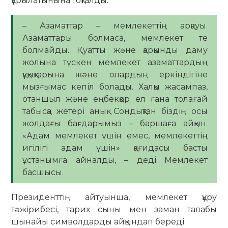
құрылатынына тоқталды.
– Азаматтар – мемлекеттің арқауы.
Азаматтары болмаса, мемлекет те
болмайды. Қуатты және қарқынды даму
жолына түскен мемлекет азаматтардың
құқықтарына және олардың еркіндігіне
мызғымас кепіл болады. Халқы жасампаз,
отаншыл және еңбекқор ел ғана толағай
табысқа жетері анық. Сондықтан біздің осы
жолдағы бағдарымыз – баршаға айқын.
«Адам мемлекет үшін емес, мемлекеттің
игілігі адам үшін» қағидасы басты
ұстанымға айналды, – деді Мемлекет
басшысы.
Президенттің айтуынша, мемлекет құру
тәжірибесі, тарих сыны мен заман талабы
шынайы символдарды айқындап береді.