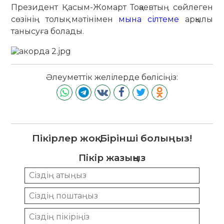
Президент Қасым-Жомарт Тоқаевтың сөйлеген
сөзінің толық мәтінімен
мына сілтеме
арқылы
танысуға болады.
Әлеуметтік желілерде бөлісіңіз:
Пікірлер жоқ. Бірінші болыңыз!
Пікір жазыңыз