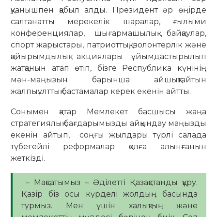
қуанышпен қабыл алды. Президент әр өңірде
салтанатты мерекелік шаралар, ғылыми
конференциялар, шығармашылық байқаулар,
спорт жарыстары, патриоттық, волонтерлік және
қайырымдылық акциялары ұйымдастырылып
жатқанын атап өтіп, бізге Республика күнінің
мән-маңызын барынша айшықтайтын
жалпыұлттық бастамалар керек екенін айтты.
Сонымен қатар Мемлекет басшысы жаңа
стратегиялық бағдарымызды айқындау маңызды
екенін айтып, соңғы жылдары түрлі салада
түбегейлі реформалар қолға алынғанын
жеткізді.
– Мақсатымыз – Әділетті Қазақстанды құру.
Қазір біз осы күрделі жолдың басында
тұрмыз. Мен үшін халықтың және