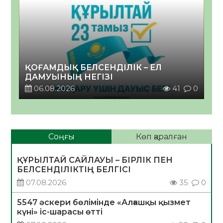
ҚОҒАМДЫҚ БЕЛСЕНДІЛІК – ЕЛ
ДАМУЫНЫҢ НЕГІЗІ
06.08.2026
41
0
Соңғы
Көп қаралған
ҚҰРЫЛТАЙ САЙЛАУЫ – БІРЛІК ПЕН
БЕЛСЕНДІЛІКТІҢ БЕЛГІСІ
07.08.2026
35
0
5547 әскери бөлімінде «Алғашқы қызмет
күні» іс-шарасы өтті