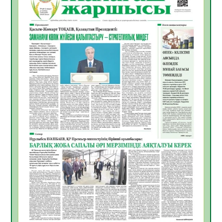
Инфекциялық ауруларға қарсы иммундау
жұмыстарының тиімділігі
06.08.2026
46
0
Көкжөтел ауруы туралы
06.08.2026
42
0
АПВ вакцинасы туралы мәлімет
06.08.2026
41
0
Open Air: Қызылорда облысы полиция
департаменті 20 мыңнан астам
көрерменнің қауіпсіздігін қамтамасыз етті
06.08.2026
55
0
ҚЫЗЫЛОРДАДА «САНАЛЫ ҰРПАҚ –
ЖАРҚЫН БОЛАШАҚ» АТТЫ КЕҢЕЙТІЛГЕН
МӘЖІЛІС ӨТТІ
05.08.2026
55
0
Қазақстан Орталық Азиядағы көшуге ең