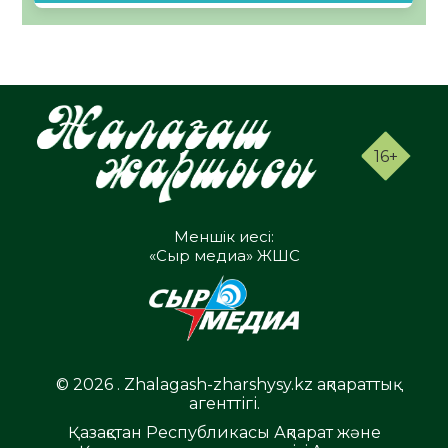
16+
Меншік иесі:
«Сыр медиа» ЖШС
© 2026 . Zhalagash-zharshysy.kz ақпараттық
агенттігі.
Қазақстан Республикасы Ақпарат және