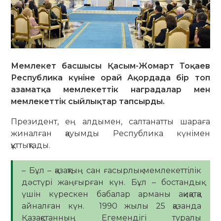
Мемлекет басшысы Қасым-Жомарт Тоқаев
Республика күніне орай Ақордада бір топ
азаматқа мемлекеттік наградалар мен
мемлекеттік сыйлықтар тапсырды.
Президент, ең алдымен, салтанатты шараға
жиналған қауымды Республика күнімен
құттықтады.
– Бұл – қазақтың сан ғасырлық мемлекеттілік
дәстүрі жаңғырған күн. Бұл – бостандық
үшін күрескен бабалар арманы ақиқатқа
айналған күн. 1990 жылы 25 қазанда
Қазақстанның Егемендігі туралы