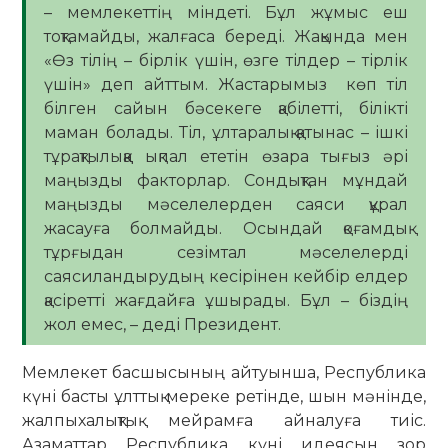
– мемлекеттің міндеті. Бұл жұмыс еш
тоқтамайды, жалғаса береді. Жақында мен
«Өз тілің – бірлік үшін, өзге тілдер – тірлік
үшін» деп айттым. Жастарымыз көп тіл
білген сайын бәсекеге қабілетті, білікті
маман болады. Тіл, ұлтаралық қатынас – ішкі
тұрақтылыққа ықпал ететін өзара тығыз әрі
маңызды факторлар. Сондықтан мұндай
маңызды мәселелерден саяси құрал
жасауға болмайды. Осындай қоғамдық
тұрғыдан сезімтал мәселелерді
саясиландырудың кесірінен кейбір елдер
қасіретті жағдайға ұшырады. Бұл – біздің
жол емес, – деді Президент.
Мемлекет басшысының айтуынша, Республика
күні басты ұлттық мереке ретінде, шын мәнінде,
жалпыхалықтық мейрамға айналуға тиіс.
Азаматтар Республика күні идеясын зор