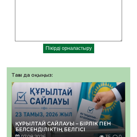
Тағы да оқыңыз:
ҚҰРЫЛТАЙ САЙЛАУЫ – БІРЛІК ПЕН
БЕЛСЕНДІЛІКТІҢ БЕЛГІСІ
07.08.2026
35
0