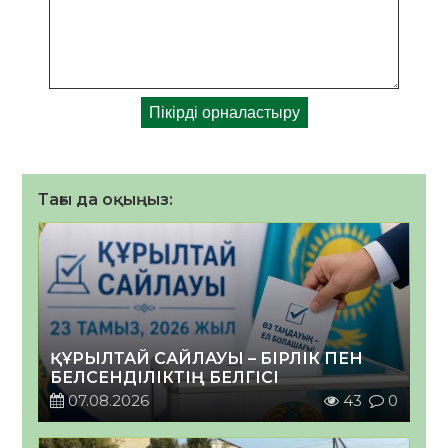
Тағы да оқыңыз:
ҚҰРЫЛТАЙ САЙЛАУЫ – БІРЛІК ПЕН
БЕЛСЕНДІЛІКТІҢ БЕЛГІСІ
07.08.2026
43
0