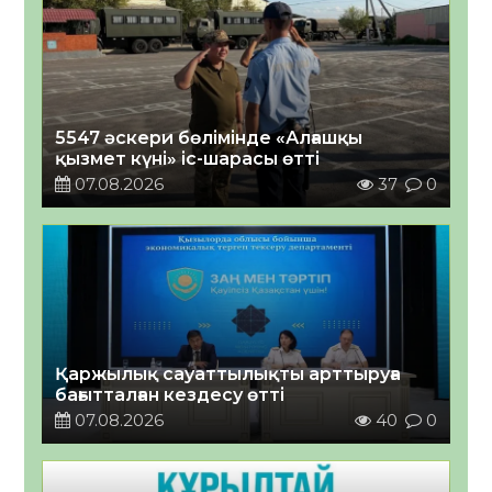
5547 әскери бөлімінде «Алғашқы
қызмет күні» іс-шарасы өтті
07.08.2026
37
0
Қаржылық сауаттылықты арттыруға
бағытталған кездесу өтті
07.08.2026
40
0