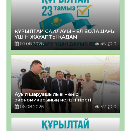
ҚҰРЫЛТАЙ САЙЛАУЫ – ЕЛ БОЛАШАҒЫ
ҮШІН ЖАУАПТЫ ҚАДАМ
07.08.2026
45
0
Ауыл шаруашылығы – өңір
экономикасының негізгі тірегі
06.08.2026
52
0