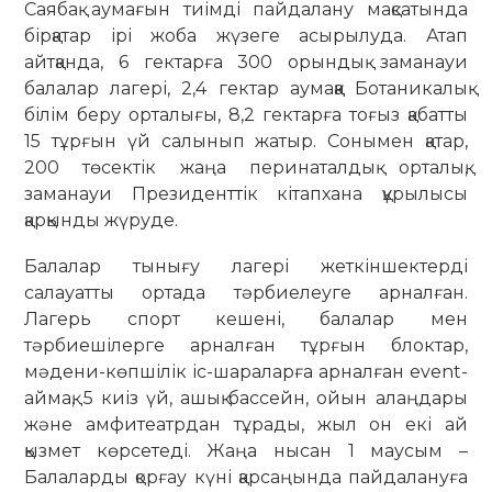
Саябақ аумағын тиімді пайдалану мақсатында
бірқатар ірі жоба жүзеге асырылуда. Атап
айтқанда, 6 гектарға 300 орындық заманауи
балалар лагері, 2,4 гектар аумаққа Ботаникалық
білім беру орталығы, 8,2 гектарға тоғыз қабатты
15 тұрғын үй салынып жатыр. Сонымен қатар,
200 төсектік жаңа перинаталдық орталық,
заманауи Президенттік кітапхана құрылысы
қарқынды жүруде.
Балалар тынығу лагері жеткіншектерді
салауатты ортада тәрбиелеуге арналған.
Лагерь спорт кешені, балалар мен
тәрбиешілерге арналған тұрғын блоктар,
мәдени-көпшілік іс-шараларға арналған event-
аймақ, 5 киіз үй, ашық бассейн, ойын алаңдары
және амфитеатрдан тұрады, жыл он екі ай
қызмет көрсетеді. Жаңа нысан 1 маусым –
Балаларды қорғау күні қарсаңында пайдалануға