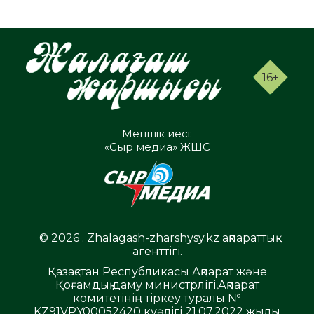
16+
Меншік иесі:
«Сыр медиа» ЖШС
© 2026 . Zhalagash-zharshysy.kz ақпараттық
агенттігі.
Қазақстан Республикасы Ақпарат және
Қоғамдық даму министрлігі,Ақпарат
комитетінің тіркеу туралы №
KZ91VPY00052420 куәлігі 21.07.2022 жылы