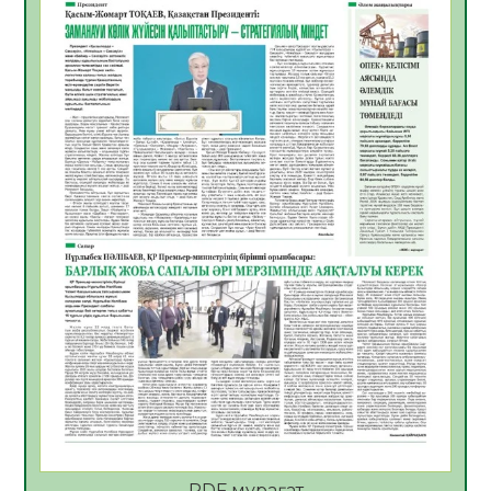
06.08.2026
54
0
Көкжөтел ауруы туралы
06.08.2026
52
0
АПВ вакцинасы туралы мәлімет
06.08.2026
50
0
Open Air: Қызылорда облысы полиция
департаменті 20 мыңнан астам
көрерменнің қауіпсіздігін қамтамасыз етті
06.08.2026
63
0
ҚЫЗЫЛОРДАДА «САНАЛЫ ҰРПАҚ –
ЖАРҚЫН БОЛАШАҚ» АТТЫ КЕҢЕЙТІЛГЕН
МӘЖІЛІС ӨТТІ
05.08.2026
64
0
Қазақстан Орталық Азиядағы көшуге ең
қолайлы ел атанды
05.08.2026
65
0
PDF мұрағат