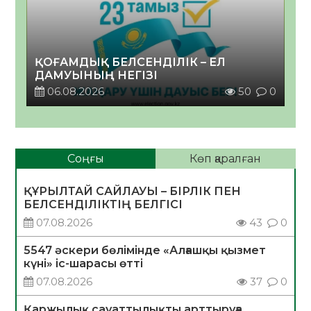
ҚОҒАМДЫҚ БЕЛСЕНДІЛІК – ЕЛ
ДАМУЫНЫҢ НЕГІЗІ
06.08.2026
50
0
Соңғы
Көп қаралған
ҚҰРЫЛТАЙ САЙЛАУЫ – БІРЛІК ПЕН
БЕЛСЕНДІЛІКТІҢ БЕЛГІСІ
07.08.2026
43
0
5547 әскери бөлімінде «Алғашқы қызмет
күні» іс-шарасы өтті
07.08.2026
37
0
Қаржылық сауаттылықты арттыруға