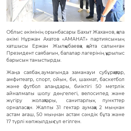
Облыс әкімінің орынбасары Бахыт Жаханов, қала
әкімі Нұржан Ахатов «АМАНАТ» партиясының
хатшысы Ержан Жылқыбаевқа қайта салынған
Президент саябағын, балалар лагерінің құрылыс
барысын таныстырды.
Жаңа саябақ аумағында заманауи субұрқақтар,
амфитеатр, спорт, ойын, би, шахмат, баскетбол
және футбол алаңдары, биіктігі 50 метрлік
айналмалы шолу дөңгелегі, велосипед және
жүгіру жолақтары, санитарлық пункттер
орналасқан. Жалпы 31 гектар аумаққа 2 мыңнан
астам ағаш, 50 мыңнан астам сәндік бұта және
17 түрлі көпжылдық гүл егілген.