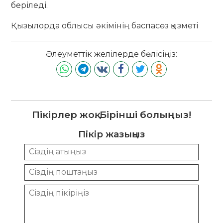
беріледі.
Қызылорда облысы әкімінің баспасөз қызметі
Әлеуметтік желілерде бөлісіңіз:
Пікірлер жоқ. Бірінші болыңыз!
Пікір жазыңыз