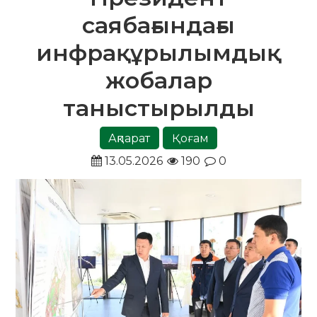
саябағындағы
инфрақұрылымдық
жобалар
таныстырылды
Ақпарат
Қоғам
13.05.2026
190
0