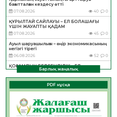
бағытталған кездесу өтті
07.08.2026
40
0
ҚҰРЫЛТАЙ САЙЛАУЫ – ЕЛ БОЛАШАҒЫ
ҮШІН ЖАУАПТЫ ҚАДАМ
07.08.2026
45
0
Ауыл шаруашылығы – өңір экономикасының
негізгі тірегі
06.08.2026
52
0
ҚОҒАМДЫҚ БЕЛСЕНДІЛІК – ЕЛ
Барлық жаңалық
ДАМУЫНЫҢ НЕГІЗІ
06.08.2026
50
0
PDF нұсқа
ҚҰРЫЛТАЙ САЙЛАУЫ – БОЛАШАҚҚА
БАСТАР ЖАУАПТЫ ТАҢДАУ
06.08.2026
52
0
Инфекциялық ауруларға қарсы иммундау
жұмыстарының тиімділігі