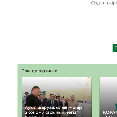
Тағы да оқыңыз:
Ауыл шаруашылығы – өңір
экономикасының негізгі
ҚОҒА