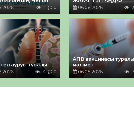
ДАМУЫНЫҢ НЕГІЗІ
ЖАУАПТЫ ТАҢДАУ
8.2026
11
0
06.08.2026
1
АПВ вакцинасы турал
тел ауруы туралы
мәлімет
8.2026
14
0
06.08.2026
1