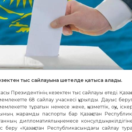
езектен тыс сайлауына шетелде қатыса алады.
асы Президентінің кезектен тыс сайлауы өтеді. Қаза
млекетте 68 сайлау учаскесі құрылды. Дауыс беруг
мемлекетте тұратын немесе жеке, қызметтік, оқу, іске
атының жарамды паспорты бар Қазақстан Республи
станның дипломатиялық немесе консулдық өкілдігін
с беру «Қазақстан Республикасындағы сайлау тур