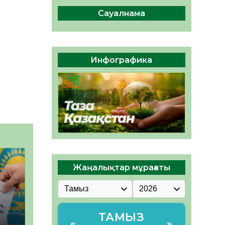
ы жаңа Құрылтай үшін дауыс
беруге дайын
Сауалнама
05.08.2026
28
0
ӘРБІР ДАУЫС – ҚОҒАМ
ДАМУЫНА ҚОСЫЛҒАН
Инфографика
ҮЛЕС
05.08.2026
34
0
Жаңалықтар мұрағаты
–
ТАМЫЗ
«
»