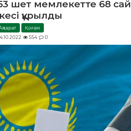
53 шет мемлекетте 68 са
кесі құрылды
Ақпарат
Қоғам
4.10.2022
554
0