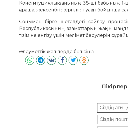
Конституциялық заңының 38-ші бабының 1-ші
қараша, жексенбі) жергілікті уақыт бойынша са
Сонымен бірге шетелдегі сайлау процесін
Республикасының азаматтарын жақын маңда
тізіміне енгізу үшін мәлімет берулерін сұрай
Әлеуметтік желілерде бөлісіңіз:
Пікірлер