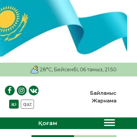
28°C
, Бейсенбі, 06 тамыз, 21:50
Байланыс
Жарнама
қаз
qaz
Қоғам