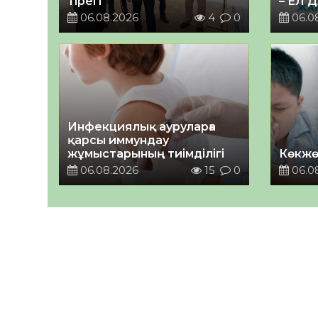
тірегі
– ЕЛ 
06.08.2026
4
0
06.0
Инфекциялық ауруларға
қарсы иммундау
жұмыстарының тиімділігі
Көкжө
06.08.2026
15
0
06.0