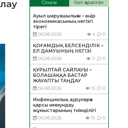
йлау
Соңғы
Көп қаралған
Ауыл шаруашылығы – өңір
экономикасының негізгі
тірегі
06.08.2026
4
0
ҚОҒАМДЫҚ БЕЛСЕНДІЛІК –
ЕЛ ДАМУЫНЫҢ НЕГІЗІ
06.08.2026
11
0
ҚҰРЫЛТАЙ САЙЛАУЫ –
БОЛАШАҚҚА БАСТАР
ЖАУАПТЫ ТАҢДАУ
06.08.2026
13
0
Инфекциялық ауруларға
қарсы иммундау
жұмыстарының тиімділігі
06.08.2026
15
0