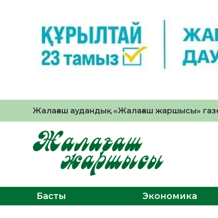
Жалағаш аудандық «Жалағаш жаршысы» газе
Басты
Экономика