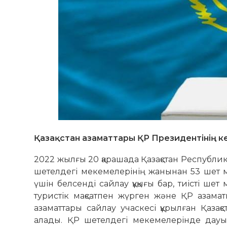
Қазақстан азаматтары ҚР Президентінің к
2022 жылғы 20 қарашада Қазақстан Республик
шетелдегі мекемелерінің жанынан 53 шет ме
үшін белсенді сайлау құқығы бар, тиісті шет 
туристік мақсатпен жүрген және ҚР азам
азаматтары сайлау учаскесі құрылған Қазақ
алады. ҚР шетелдегі мекемелерінде дауы