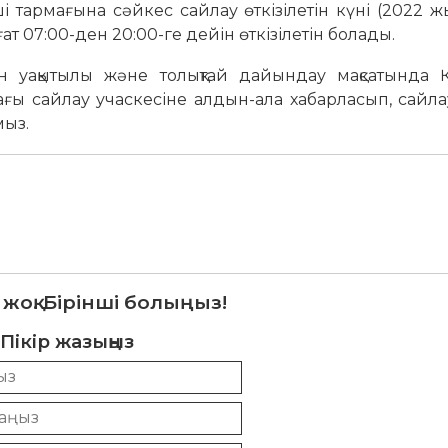
 тармағына сәйкес сайлау өткізілетін күні (2022 
ғат 07:00-ден 20:00-ге дейін өткізілетін болады.
 уақытылы және толықтай дайындау мақсатында Қа
ғы сайлау учаскесіне алдын-ала хабарласып, сайл
мыз.
 жоқ. Бірінші болыңыз!
Пікір жазыңыз