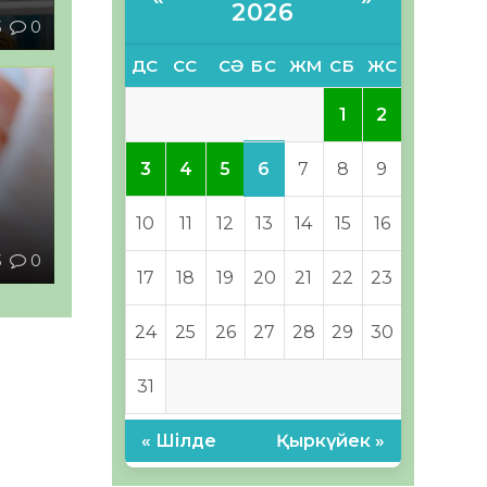
2026
3
0
ДС
СС
СӘ
БС
ЖМ
СБ
ЖС
1
2
6
3
4
5
7
8
9
ы
10
11
12
13
14
15
16
3
0
17
18
19
20
21
22
23
24
25
26
27
28
29
30
31
« Шілде
Қыркүйек »