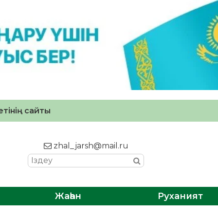
тінің сайты
zhal_jarsh@mail.ru
Жаһан
Руханият