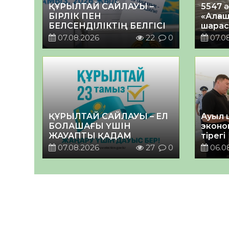
ҚҰРЫЛТАЙ САЙЛАУЫ –
5547 
БІРЛІК ПЕН
«Алғаш
БЕЛСЕНДІЛІКТІҢ БЕЛГІСІ
шарас
07.08.2026
22
0
07.0
ҚҰРЫЛТАЙ САЙЛАУЫ – ЕЛ
Ауыл 
БОЛАШАҒЫ ҮШІН
эконо
ЖАУАПТЫ ҚАДАМ
тірегі
07.08.2026
27
0
06.0