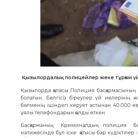
Қызылордалық полицейлер жеке тұрғын үйде
Қызылорда қаласы Полиция басқармасының 
болатын. Белгісіз біреулер үй иелерінің 
бөлменің ішіндегі керует астынан 40.000 е
ұялы телефондарын қолды еткен.
Басқарманың Криминалдық полиция бөл
нәтижесінде бұл іске қатысы бар күдіктілер 