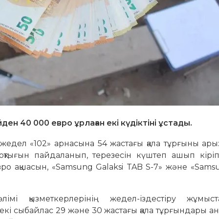
н 40 000 евро ұрлаған екі күдіктіні ұстады.
жедел «102» арнасына 54 жастағы қала тұрғыны ары
жоқтығын пайдаланып, терезесін күштеп ашып кірі
вро ақшасын, «Samsung Galaksi TAB S-7» және «Sams
імі қызметкерлерінің жедел-іздестіру жұмыс
-екі сыбайлас 29 және 30 жастағы қала тұрғындары ан