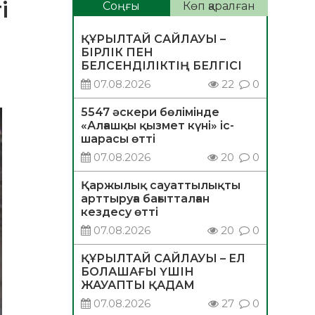
і
Соңғы
Көп қаралған
ҚҰРЫЛТАЙ САЙЛАУЫ –
БІРЛІК ПЕН
БЕЛСЕНДІЛІКТІҢ БЕЛГІСІ
07.08.2026
22
0
5547 әскери бөлімінде
«Алғашқы қызмет күні» іс-
шарасы өтті
07.08.2026
20
0
Қаржылық сауаттылықты
арттыруға бағытталған
кездесу өтті
07.08.2026
20
0
ҚҰРЫЛТАЙ САЙЛАУЫ – ЕЛ
БОЛАШАҒЫ ҮШІН
ЖАУАПТЫ ҚАДАМ
07.08.2026
27
0