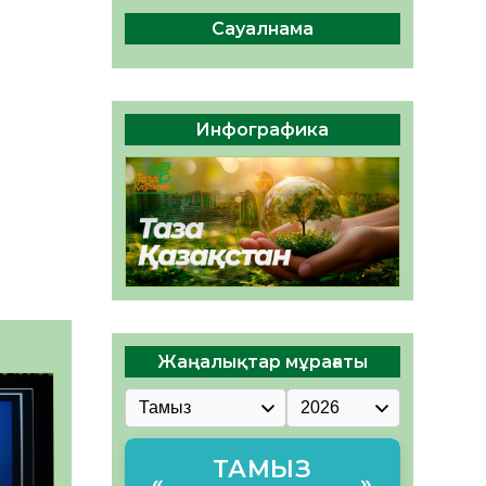
сақтау – әр азаматтың
міндеті
Сауалнама
05.08.2026
46
0
Руслан Рүстемұлы облыс
әкімінің кеңесшісі болып
Инфографика
тағайындалды
05.08.2026
44
0
Жаңалықтар мұрағаты
ТАМЫЗ
«
»