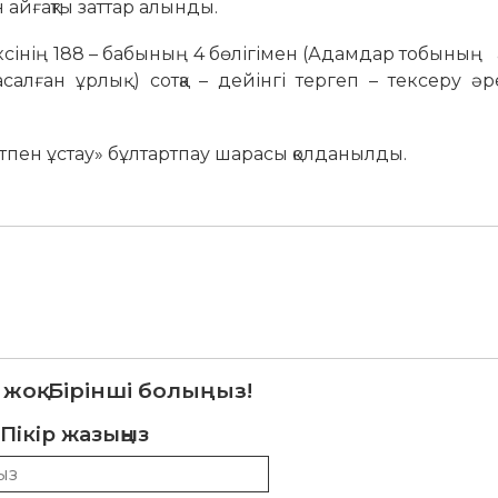
 айғақты заттар алынды.
сінің 188 – бабының 4 бөлігімен (Адамдар тобының
лған ұрлық ) сотқа – дейінгі тергеп – тексеру әр
етпен ұстау» бұлтартпау шарасы қолданылды.
 жоқ. Бірінші болыңыз!
Пікір жазыңыз