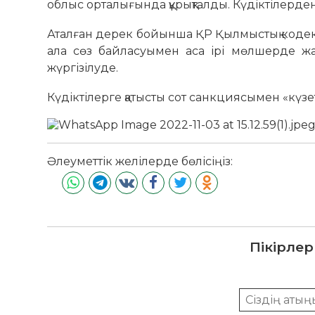
облыс орталығында құрықталды. Күдіктілерден
Аталған дерек бойынша ҚР Қылмыстық кодек
ала сөз байласуымен аса ірі мөлшерде жаса
жүргізілуде.
Күдіктілерге қатысты сот санкциясымен «күз
Әлеуметтік желілерде бөлісіңіз:
Пікірлер