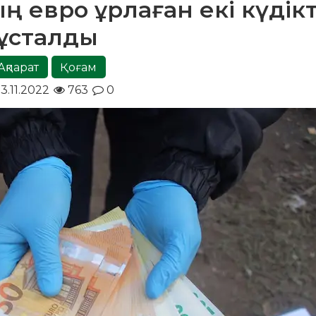
ң евро ұрлаған екі күдікт
ұсталды
Ақпарат
Қоғам
3.11.2022
763
0