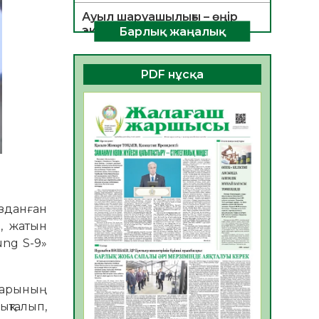
Ауыл шаруашылығы – өңір
экономикасының негізгі
Барлық жаңалық
тірегі
06.08.2026
35
0
PDF нұсқа
ҚОҒАМДЫҚ БЕЛСЕНДІЛІК –
ЕЛ ДАМУЫНЫҢ НЕГІЗІ
06.08.2026
32
0
ҚҰРЫЛТАЙ САЙЛАУЫ –
БОЛАШАҚҚА БАСТАР
ЖАУАПТЫ ТАҢДАУ
06.08.2026
35
0
зданған
Инфекциялық ауруларға
п, жатын
қарсы иммундау
ung S-9»
жұмыстарының тиімділігі
06.08.2026
36
0
тарының
Көкжөтел ауруы туралы
ықталып,
06.08.2026
33
0