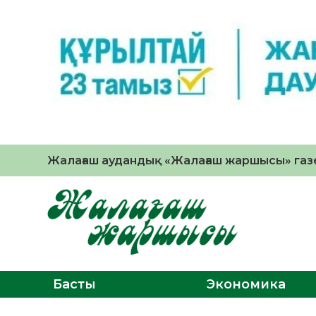
Жалағаш аудандық «Жалағаш жаршысы» газе
Басты
Экономика