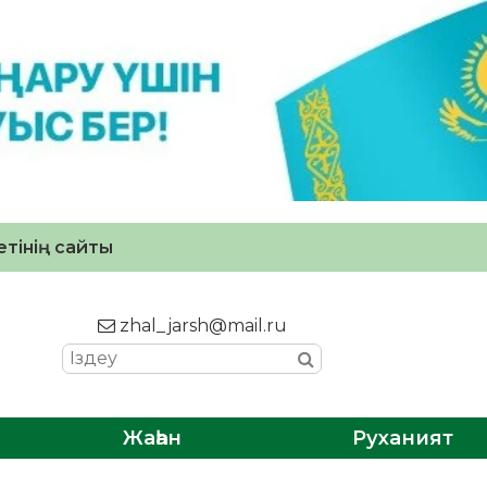
тінің сайты
zhal_jarsh@mail.ru
Жаһан
Руханият