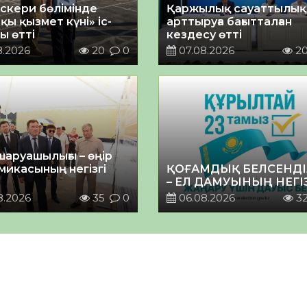
әскери бөлімінде
Қаржылық сауаттылы
қы қызмет күні» іс-
арттыруға бағытталған
ы өтті
кездесу өтті
8.2026
20
0
07.08.2026
2
шаруашылығы – өңір
микасының негізгі
ҚОҒАМДЫҚ БЕЛСЕНДІ
– ЕЛ ДАМУЫНЫҢ НЕГІ
8.2026
35
0
06.08.2026
3