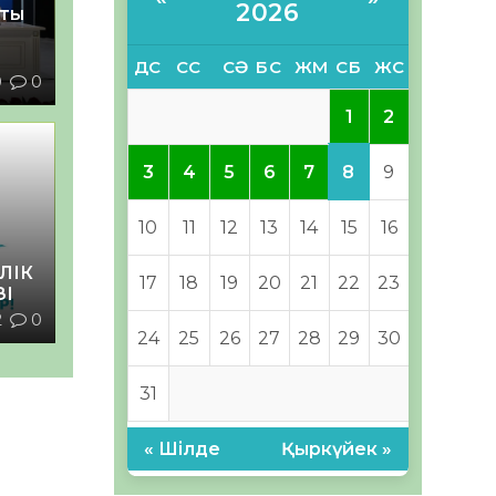
2026
қты
ДС
СС
СӘ
БС
ЖМ
СБ
ЖС
0
0
1
2
8
3
4
5
6
7
9
10
11
12
13
14
15
16
ЛІК
17
18
19
20
21
22
23
ЗІ
2
0
24
25
26
27
28
29
30
31
« Шілде
Қыркүйек »