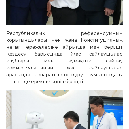
Республикалық референдумның
қорытындылары мен жаңа Конституцияның
негізгі ережелеріне айрықша мән берілді.
Кездесу барысында Жас сайлаушылар
клубтары мен аумақтық сайлау
комиссияларының жас сайлаушылар
арасында ақпараттық-түсіндіру жұмысындағы
рөліне де ерекше көңіл бөлінді.