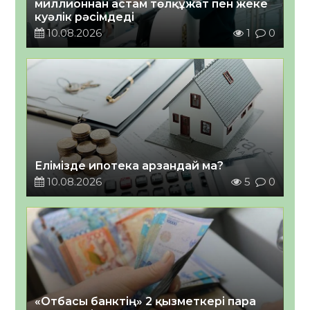
миллионнан астам төлқұжат пен жеке
куәлік рәсімдеді
10.08.2026
1
0
Елімізде ипотека арзандай ма?
10.08.2026
5
0
«Отбасы банктің» 2 қызметкері пара