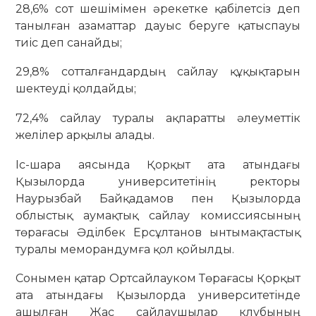
28,6% сот шешімімен әрекетке қабілетсіз деп
танылған азаматтар дауыс беруге қатыспауы
тиіс деп санайды;
29,8% сотталғандардың сайлау құқықтарын
шектеуді қолдайды;
72,4% сайлау туралы ақпаратты әлеуметтік
желілер арқылы алады.
Іс-шара аясында Қорқыт ата атындағы
Қызылорда университетінің ректоры
Наурызбай Байқадамов пен Қызылорда
облыстық аумақтық сайлау комиссиясының
төрағасы Әділбек Ерсұлтанов ынтымақтастық
туралы меморандумға қол қойылды.
Сонымен қатар Ортсайлауком Төрағасы Қорқыт
ата атындағы Қызылорда университетінде
ашылған Жас сайлаушылар клубының