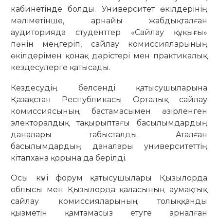
кабинетінде болды. Университет өкілдерінің
мәліметінше, арнайы жабдықталған
аудиторияда студенттер «Сайлау құқығы»
пәнін меңгеріп, сайлау комиссияларының
өкілдерімен қонақ дәрістері мен практикалық
кездесулерге қатысады.
Кездесудің белсенді қатысушыларына
Қазақстан Республикасы Орталық сайлау
комиссиясының бастамасымен әзірленген
электоралдық тақырыптағы басылымдардың
даналары табысталды. Аталған
басылымдардың даналары университеттің
кітапхана қорына да берілді.
Осы күні форум қатысушылары Қызылорда
облысы мен Қызылорда қаласының аумақтық
сайлау комиссияларының толыққанды
қызметін қамтамасыз етуге арналған