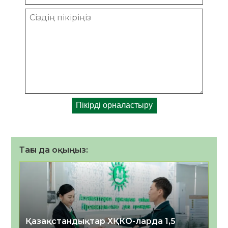
Тағы да оқыңыз:
Қазақстандықтар ХҚКО-ларда 1,5