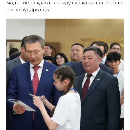
мәдениетін қалыптастыру сұрақтарына ерекше
назар аударылды.