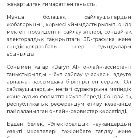
жаңартылған ғимаратпен танысты.
Мұнда болашақ сайлаушылардың
жобаларының көрмесі ұйымдастырылып, онда
мектеп президентін сайлау үлгілері, сондай-ақ
электоралдық тақырыптағы 3D-графика және
сәндік-қолданбалы өнер туындылары
ұсынылды.
Сонымен қатар «Daryn AI» онлайн-ассистенті
таныстырылды – бұл сайлау учаскесін іздеуге
арналған қосымшаға біріктірілген сервис. Ол
сайлаушылардың негізгі сұрақтарына мәтіндік
және аудио форматта жауап береді. Сондай-ақ
республикалық референдум өткізу кезеңінде
пайдаланылған онлайн-сервистер көрсетілді.
Бұдан бөлек, «Электоралдық науқандардың
өзекті мәселелері: тәжірибеге талдау және