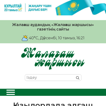
Жалағаш аудандық «Жалағаш жаршысы»
газетінің сайты
40°C
, Дүйсенбі, 10 тамыз, 16:21
Қызылордада алғаш