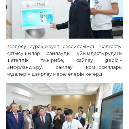
Кездесу сұрақ-жауап сессиясымен жалғасты.
Қатысушылар сайлауды ұйымдастырудағы
шетелдік тәжірибе, сайлау үдерісін
цифрландыру, сайлау комиссиялары
мүшелерін даярлау мәселелерін көтерді.