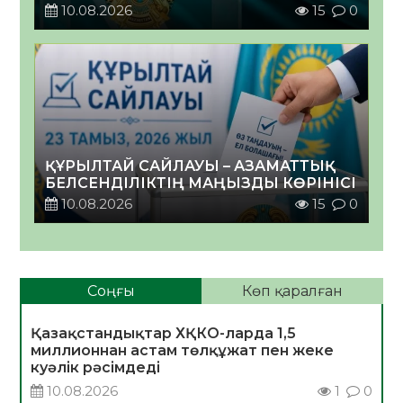
10.08.2026
15
0
ҚҰРЫЛТАЙ САЙЛАУЫ – АЗАМАТТЫҚ
БЕЛСЕНДІЛІКТІҢ МАҢЫЗДЫ КӨРІНІСІ
10.08.2026
15
0
Соңғы
Көп қаралған
Қазақстандықтар ХҚКО-ларда 1,5
миллионнан астам төлқұжат пен жеке
куәлік рәсімдеді
10.08.2026
1
0