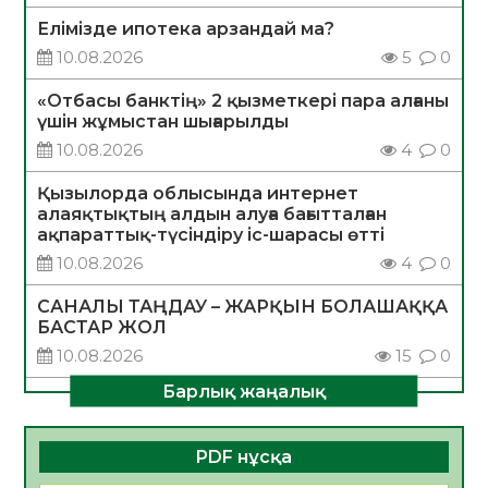
Елімізде ипотека арзандай ма?
10.08.2026
5
0
«Отбасы банктің» 2 қызметкері пара алғаны
үшін жұмыстан шығарылды
10.08.2026
4
0
Қызылорда облысында интернет
алаяқтықтың алдын алуға бағытталған
ақпараттық-түсіндіру іс-шарасы өтті
10.08.2026
4
0
САНАЛЫ ТАҢДАУ – ЖАРҚЫН БОЛАШАҚҚА
БАСТАР ЖОЛ
10.08.2026
15
0
Барлық жаңалық
ҚҰРЫЛТАЙ САЙЛАУЫ – АЗАМАТТЫҚ
БЕЛСЕНДІЛІКТІҢ МАҢЫЗДЫ КӨРІНІСІ
10.08.2026
15
0
PDF нұсқа