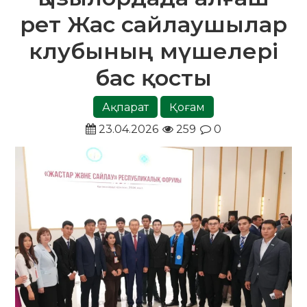
рет Жас сайлаушылар
клубының мүшелері
бас қосты
Ақпарат
Қоғам
23.04.2026
259
0