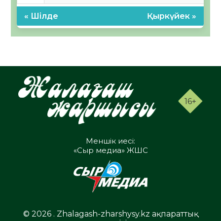
« Шілде
Қыркүйек »
16+
Меншік иесі:
«Сыр медиа» ЖШС
© 2026 . Zhalagash-zharshysy.kz ақпараттық