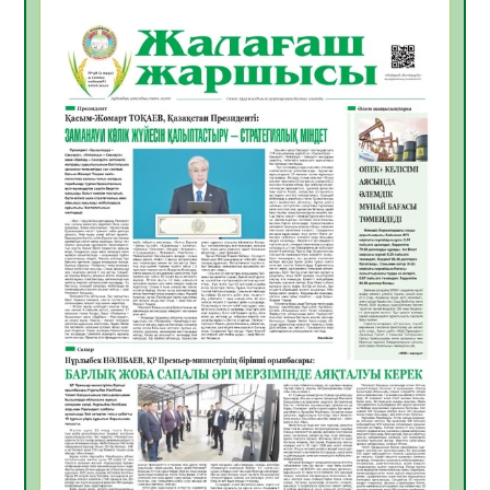
Мемлекет басшысы Қасым-Жомарт
Тоқаевтың Абай күнімен құттықтауы
10.08.2026
5
0
«Жастар және заң мен тәртіп» атты
облыстық жайдарман ойындары өтті
10.08.2026
4
0
Өңірде «Кең дала-2» бағдарламасы арқылы
80 шаруашылық қаржыландырылды
09.08.2026
22
0
Жер ресурстары тиімді игерілуде
09.08.2026
23
0
Ел игілігі үшін еңбек етіп жүрген
құрылысшыларға құрмет көрсетті
08.08.2026
20
0
ҚЫЗЫЛОРДАДА «ЖАСЫЛ ЕЛ» ЕҢБЕК
ЖАСАҚТАРЫНЫҢ ҚАТЫСУЫМЕН
ЭКОЛОГИЯЛЫҚ СЕНБІЛІК ӨТТІ