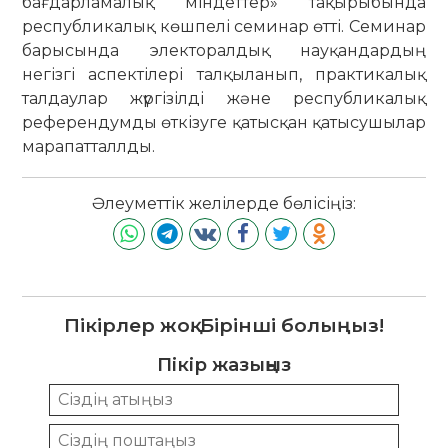
бағдарламалық міндеттер» тақырыбында
республикалық көшпелі семинар өтті. Семинар
барысында электоралдық науқандардың
негізгі аспектілері талқыланып, практикалық
талдаулар жүргізілді және республикалық
референдумды өткізуге қатысқан қатысушылар
марапатталлды.
Әлеуметтік желілерде бөлісіңіз:
Пікірлер жоқ. Бірінші болыңыз!
Пікір жазыңыз