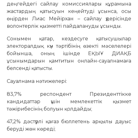
деңгейдегі сайлау комиссиялары құрамына
жастардың қатысуын кеңейтуді ұсынса, осы
өңірден Лиас Мейірхан – сайлау үдерісінде
волонтерлік қызметті пайдалануды ұсынды.
Сонымен қатар, кездесуге қатысушылар
электоралдық күн тәртібінің өзекті мәселелері
бойынша, оның ішінде ЕҚЫҰ ДИАҚБ
ұсынымдарын қамтитын онлайн-сауалнамаға
белсенді қатысты.
Сауалнама нәтижелері:
83,7% респондент Президенттікке
кандидаттар үшін мемлекеттік қызмет
тәжірибесінің болуын қолдайды;
47,2% дәстүрлі қағаз бюллетень арқылы дауыс
беруді жөн көреді;