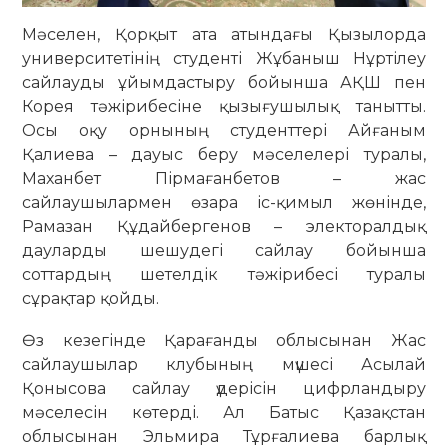
Мәселен, Қорқыт ата атындағы Қызылорда
университетінің студенті Жұбаныш Нұртілеу
сайлауды ұйымдастыру бойынша АҚШ пен
Корея тәжірибесіне қызығушылық танытты.
Осы оқу орнының студенттері Айғаным
Қалиева – дауыс беру мәселелері туралы,
Маханбет Пірмағанбетов – жас
сайлаушылармен өзара іс-қимыл жөнінде,
Рамазан Құдайбергенов – электоралдық
дауларды шешудегі сайлау бойынша
соттардың шетелдік тәжірибесі туралы
сұрақтар қойды.
Өз кезегінде Қарағанды облысынан Жас
сайлаушылар клубының мүшесі Асылай
Қонысова сайлау үдерісін цифрландыру
мәселесін көтерді. Ал Батыс Қазақстан
облысынан Эльмира Тұрғалиева барлық