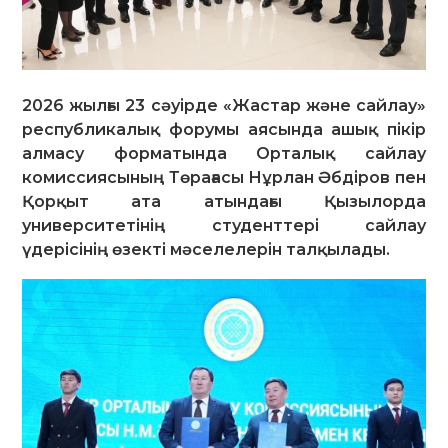
2026 жылғы 23 сәуірде «Жастар және сайлау»
республикалық форумы аясында ашық пікір
алмасу форматында Орталық сайлау
комиссиясының Төрағасы Нұрлан Әбдіров пен
Қорқыт ата атындағы Қызылорда
университетінің студенттері сайлау
үдерісінің өзекті мәселелерін талқылады.