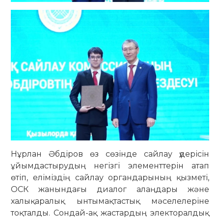
Нұрлан Әбдіров өз сөзінде сайлау үдерісін
ұйымдастырудың негізгі элементтерін атап
өтіп, еліміздің сайлау органдарының қызметі,
ОСК жанындағы диалог алаңдары және
халықаралық ынтымақтастық мәселелеріне
тоқталды. Сондай-ақ жастардың электоралдық