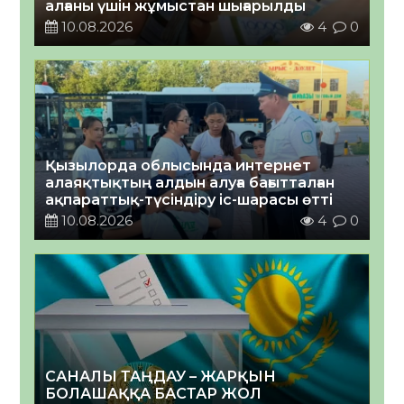
алғаны үшін жұмыстан шығарылды
10.08.2026
4
0
Қызылорда облысында интернет
алаяқтықтың алдын алуға бағытталған
ақпараттық-түсіндіру іс-шарасы өтті
10.08.2026
4
0
САНАЛЫ ТАҢДАУ – ЖАРҚЫН
БОЛАШАҚҚА БАСТАР ЖОЛ