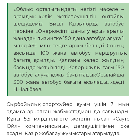
«Облыс орталығындағы негізгі мәселе –
қоғамдық көлік жетіспеушілігін оңтайлы
шешудеміз. Биыл Қызылорда автобус
паркіне «Өнеркәсіпті дамыту қоры» арқылы
жаңадан лизингке 150 дана автобус алуға 1
млрд.430 млн. теңге қаржы бөлінді. Соның
аясында 100 жаңа автобус маршруттық
бағытқа қосылды. Қалғаны келер жылдың
басында жеткізіледі. Келер жылы тағы 150
автобус алуға қаржы бағыттадық. Осылайша
300 жаңа автобус бағытқа қосылады»,-деді
Н.Нәлібаев.
Сырбойылық спортсүйер қауым үшін 7 мың
адамға арналған жабық стадион да салынады.
Құны 5,5 млрд.теңгеге жететін нысан «Саутс
Ойл» компаниясының демеушілігімен іске
асады. Қазір жобалау жұмыстары атқарылуда.