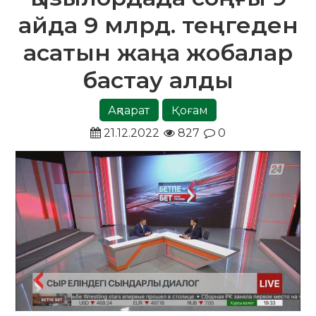
айда 9 млрд. теңгеден
асатын жаңа жобалар
бастау алды
Ақпарат
Қоғам
21.12.2022
827
0