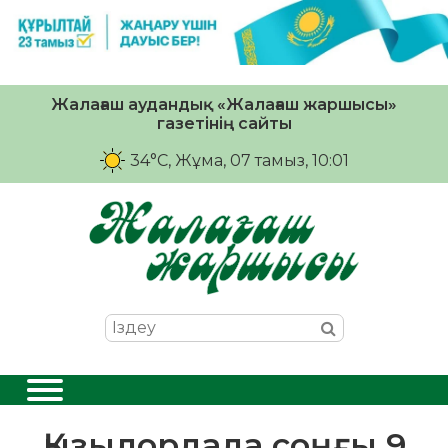
Жалағаш аудандық «Жалағаш жаршысы»
газетінің сайты
34°C
, Жұма, 07 тамыз, 10:01
Қызылордада соңғы 9