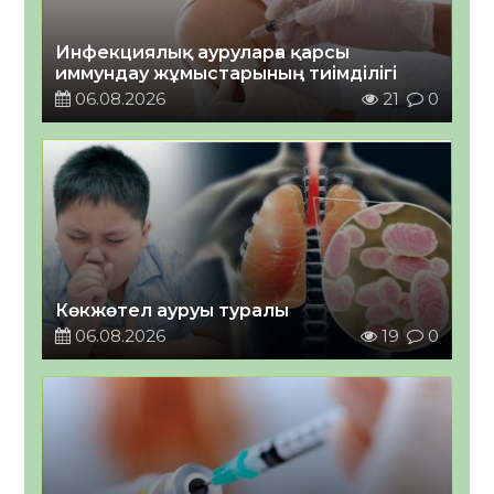
Инфекциялық ауруларға қарсы
иммундау жұмыстарының тиімділігі
06.08.2026
21
0
Көкжөтел ауруы туралы
06.08.2026
19
0