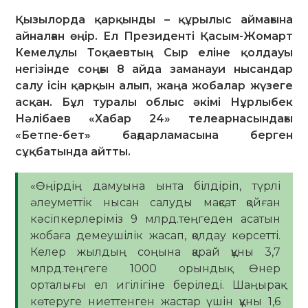
Қызылорда қарқынды – құрылыс аймағына
айналған өңір. Ел Президенті Қасым-Жомарт
Кемелұлы Тоқаевтың Сыр еліне қолдауы
негізінде соңғы 8 айда заманауи нысандар
салу ісін қарқын алып, жаңа жобалар жүзеге
асқан. Бұл туралы облыс әкімі Нұрлыбек
Нәлібаев «Хабар 24» телеарнасындағы
«Бетпе-бет» бағдарламасына берген
сұқбатында айтты.
«Өңірдің дамуына ынта білдіріп, түрлі
әлеуметтік нысан салуды мақсат қойған
кәсіпкерлеріміз 9 млрд.теңгеден асатын
жобаға демеушілік жасап, қолдау көрсетті.
Келер жылдың соңына қарай құны 3,7
млрд.теңгеге 1000 орындық Өнер
орталығы ел игілігіне беріледі. Шаңырақ
көтеруге ниеттенген жастар үшін құны 1,6