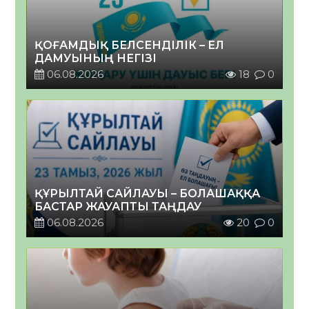
ҚОҒАМДЫҚ БЕЛСЕНДІЛІК – ЕЛ
ДАМУЫНЫҢ НЕГІЗІ
06.08.2026
18
0
ҚҰРЫЛТАЙ САЙЛАУЫ – БОЛАШАҚҚА
БАСТАР ЖАУАПТЫ ТАҢДАУ
06.08.2026
20
0