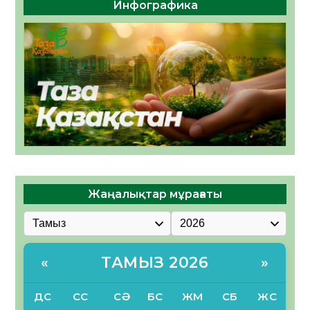
Инфографика
Жаңалықтар мұрағаты
ТАМЫЗ 2026
«
»
ДС
СС
СӘ
БС
ЖМ
СБ
ЖС