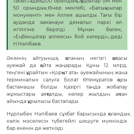
табыстадық. 200 орындық Оқушылар үйі мен
50 орындық Өнер мектебі, «Балықшылар
монументі» мен Аллея ашылды. Тағы бір
ауданда заманауи демалыс паркі ел
игілігіне берілді. Мұнан бөлек,
«Еңбекшілер аллеясы» бой көтерді»,-деді
Н.Нәлібаев.
Әкімнің айтуынша, қаланың негізгі қақпасы
әуежай да қайта жаңарады. Құны 12 млрд.
теңгені құрайтын «Қорқыт ата» әуежайының жаңа
терминалын салуға Болат Өтемұратов қоры
бастамашы болды. Қазіргі таңда жобалау
жұмыстары аяқталды, келер жылдың ақпан
айында құрылысы басталады.
Нұрлыбек Нәлібаев сұхбат барысында қоғамдық
көлік мәселесін түбегейлі шешуге мүмкіндік
бар екенін де жеткізді.