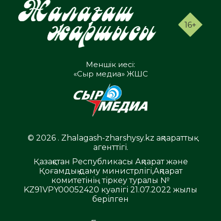
16+
Меншік иесі:
«Сыр медиа» ЖШС
© 2026 . Zhalagash-zharshysy.kz ақпараттық
агенттігі.
Қазақстан Республикасы Ақпарат және
Қоғамдық даму министрлігі,Ақпарат
комитетінің тіркеу туралы №
KZ91VPY00052420 куәлігі 21.07.2022 жылы
берілген