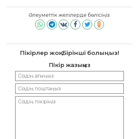
Әлеуметтік желілерде бөлісіңіз:
Пікірлер жоқ. Бірінші болыңыз!
Пікір жазыңыз