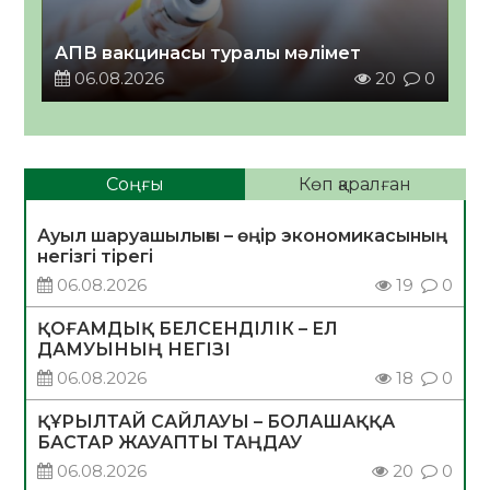
АПВ вакцинасы туралы мәлімет
06.08.2026
20
0
Соңғы
Көп қаралған
Ауыл шаруашылығы – өңір экономикасының
негізгі тірегі
06.08.2026
19
0
ҚОҒАМДЫҚ БЕЛСЕНДІЛІК – ЕЛ
ДАМУЫНЫҢ НЕГІЗІ
06.08.2026
18
0
ҚҰРЫЛТАЙ САЙЛАУЫ – БОЛАШАҚҚА
БАСТАР ЖАУАПТЫ ТАҢДАУ
06.08.2026
20
0