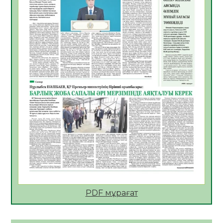
қолайлы ел атанды
05.08.2026
33
0
Өрт қауіпсіздігі талаптарын сақтау – әр
азаматтың міндеті
05.08.2026
33
0
Руслан Рүстемұлы облыс әкімінің
кеңесшісі болып тағайындалды
05.08.2026
31
0
Цифрландыру саласын дамыту аясында
салынатын жаңа орталықтың жобасы
талқыланды
05.08.2026
30
0
Алғашқы цифрлық жасанды интеллект
құралдарының таныстырылымы өтті
PDF мұрағат
05.08.2026
32
0
Қазақстандықтардың 72,3%-ы жаңа