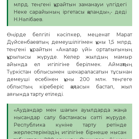
млрд. теңгені құрайтын заманауи үлгідегі
Неке сарайының іргетасы қаланды»,- деді
Н.Нәлібаев.
Өңірде белгілі кәсіпкер, меценат Марат
Дүйсенбаевтың демеушілігімен құны 1,5 млрд.
теңгені құрайтын «Аналар үйі» орталығының
құрылысы жүруде. Келер жылдың мамыр
айында ел игілігіне берілмек. Аймақтың
Түркістан облысымен шекараласатын тұсынан
демеуші есебінен құны 200 млн. теңгеге
облыстың кіреберіс қақпасын бастап, жыл
аяғында тарту етіледі.
«Аудандар мен шағын ауылдарда жаңа
нысандар салу бастамасы сәтті жүруде.
Республика күніне тарту ретінде
жерлестеріміздің игілігіне бірнеше нысан