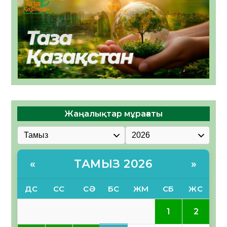
Жаңалықтар мұрағаты
ТАМЫЗ 2026
«
»
ДС
СС
СӘ
БС
ЖМ
СБ
ЖС
1
2