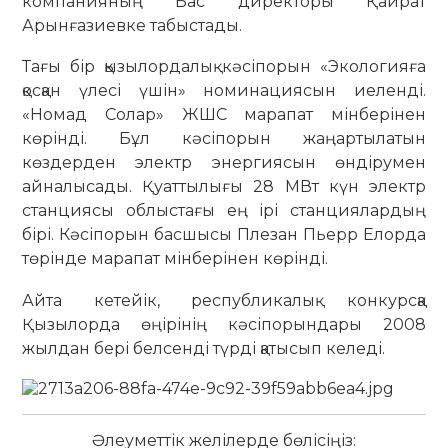
компанияның Бас директоры Қайрат
Арынғазиевке табыстады.
Тағы бір қызылордалық кәсіпорын «Экологияға
қосқан үлесі үшін» номинациясын иеленді.
«Номад Солар» ЖШС марапат мінберінен
көрінді. Бұл кәсіпорын жаңартылатын
көздерден электр энергиясын өндірумен
айналысады. Қуаттылығы 28 МВт күн электр
станциясы облыстағы ең ірі станциялардың
бірі. Кәсіпорын басшысы Плезан Пьерр Елорда
төрінде марапат мінберінен көрінді.
Айта кетейік, республикалық конкурсқа
Қызылорда өңірінің кәсіпорындары 2008
жылдан бері белсенді түрді қатысып келеді.
Әлеуметтік желілерде бөлісіңіз: