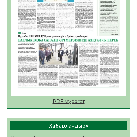
Руслан Рүстемұлы облыс әкімінің
кеңесшісі болып тағайындалды
05.08.2026
23
0
Цифрландыру саласын дамыту аясында
салынатын жаңа орталықтың жобасы
талқыланды
05.08.2026
22
0
Алғашқы цифрлық жасанды интеллект
құралдарының таныстырылымы өтті
05.08.2026
23
0
Қазақстандықтардың 72,3%-ы жаңа
Құрылтай үшін дауыс беруге дайын
PDF мұрағат
05.08.2026
25
0
ӘРБІР ДАУЫС – ҚОҒАМ ДАМУЫНА
ҚОСЫЛҒАН ҮЛЕС
Хабарландыру
05.08.2026
32
0