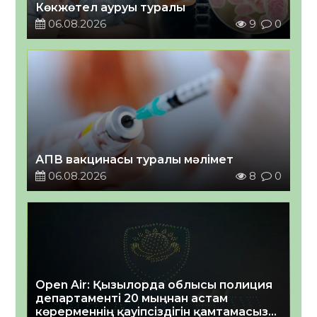
Көкжөтел ауруы туралы
06.08.2026
9
0
АПВ вакцинасы туралы мәлімет
06.08.2026
8
0
Open Air: Қызылорда облысы полиция
департаменті 20 мыңнан астам
көрерменнің қауіпсіздігін қамтамасыз