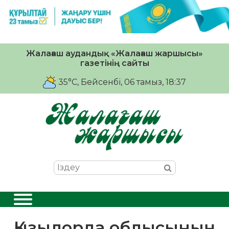
Жалағаш аудандық «Жалағаш жаршысы»
газетінің сайты
35°C
, Бейсенбі, 06 тамыз, 18:37
Қызылорда облысының