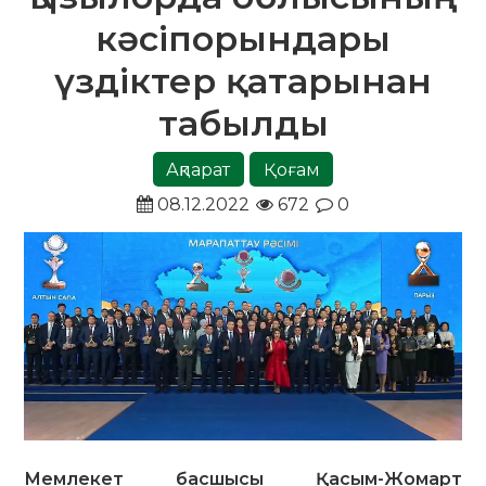
кәсіпорындары
үздіктер қатарынан
табылды
Ақпарат
Қоғам
08.12.2022
672
0
Мемлекет басшысы Қасым-Жомарт