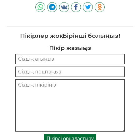
Пікірлер жоқ. Бірінші болыңыз!
Пікір жазыңыз