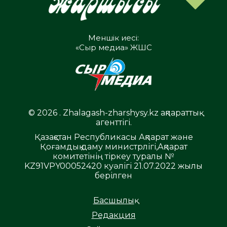
Меншік иесі:
«Сыр медиа» ЖШС
© 2026 . Zhalagash-zharshysy.kz ақпараттық
агенттігі.
Қазақстан Республикасы Ақпарат және
Қоғамдық даму министрлігі,Ақпарат
комитетінің тіркеу туралы №
KZ91VPY00052420 куәлігі 21.07.2022 жылы
берілген
Басшылық
Редакция