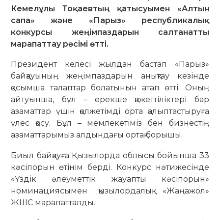
Кемелұлы Тоқаевтың қатысуымен «Алтын
сапа» және «Парыз» республикалық
конкурсы жеңімпаздарын салтанатты
марапаттау рәсімі өтті.
Президент келесі жылдан бастап «Парыз»
байқауының жеңімпаздарын анықтау кезінде
қосымша талаптар болатынын атап өтті. Оның
айтуынша, бұл – ерекше қажеттіліктері бар
азаматтар үшін қолжетімді орта қалыптастыруға
үлес қосу. Бұл – мемлекетіміз бен бизнестің
азаматтарымыз алдындағы ортақ борышы.
Биыл байқауға Қызылорда облысы бойынша 33
кәсіпорын өтінім берді. Конкурс нәтижесінде
«Үздік әлеуметтік жауапты кәсіпорын»
номинациясымен қызылордалық «Жаңажол»
ЖШС марапатталды.