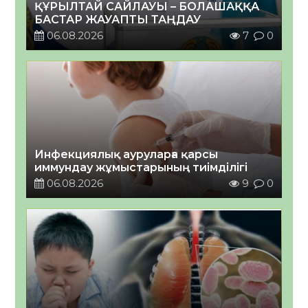
ҚҰРЫЛТАЙ САЙЛАУЫ – БОЛАШАҚҚА
БАСТАР ЖАУАПТЫ ТАҢДАУ
06.08.2026
7
0
Инфекциялық ауруларға қарсы
иммундау жұмыстарының тиімділігі
06.08.2026
9
0