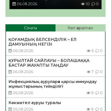
етті
06.08.2026
10
0
Соңғы
Көп қаралған
ҚОҒАМДЫҚ БЕЛСЕНДІЛІК – ЕЛ
ДАМУЫНЫҢ НЕГІЗІ
06.08.2026
6
0
ҚҰРЫЛТАЙ САЙЛАУЫ – БОЛАШАҚҚА
БАСТАР ЖАУАПТЫ ТАҢДАУ
06.08.2026
7
0
Инфекциялық ауруларға қарсы иммундау
жұмыстарының тиімділігі
06.08.2026
9
0
Көкжөтел ауруы туралы
06.08.2026
9
0