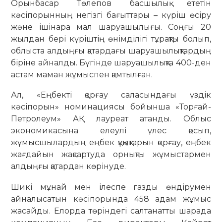
Орынбасар Төлепов басшылық ететін
кәсіпорынның негізгі бағыттары – күріш өсіру
және ішінара мал шаруашылығы. Соңғы 20
жылдан бері күріштің өнімділігі тұрақты болып,
облыста алдыңғы қатардағы шаруашылықтардың
біріне айналды. Бүгінде шаруашылықта 400-ден
астам маман жұмыспен қамтылған.
Ал, «Еңбекті қорғау саласындағы үздік
кәсіпорын» номинациясы бойынша «Торғай-
Петролеум» АҚ лауреат атанды. Облыс
экономикасына елеулі үлес қосып,
жұмысшылардың еңбек құқықтарын қорғау, еңбек
жағдайын жақсартуда орнықты жұмыстармен
алдыңғы қатардан көрінуде.
Шикі мұнай мен ілеспе газды өндірумен
айналысатын кәсіпорында 458 адам жұмыс
жасайды. Елорда төріндегі салтанатты шарада