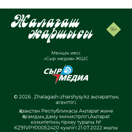
16+
Меншік иесі:
«Сыр медиа» ЖШС
© 2026 . Zhalagash-zharshysy.kz ақпараттық
агенттігі.
Қазақстан Республикасы Ақпарат және
Қоғамдық даму министрлігі,Ақпарат
комитетінің тіркеу туралы №
KZ91VPY00052420 куәлігі 21.07.2022 жылы