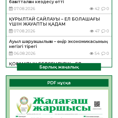
бағытталған кездесу өтті
07.08.2026
42
0
ҚҰРЫЛТАЙ САЙЛАУЫ – ЕЛ БОЛАШАҒЫ
ҮШІН ЖАУАПТЫ ҚАДАМ
07.08.2026
47
0
Ауыл шаруашылығы – өңір экономикасының
негізгі тірегі
06.08.2026
54
0
ҚОҒАМДЫҚ БЕЛСЕНДІЛІК – ЕЛ
Барлық жаңалық
ДАМУЫНЫҢ НЕГІЗІ
06.08.2026
52
0
PDF нұсқа
ҚҰРЫЛТАЙ САЙЛАУЫ – БОЛАШАҚҚА
БАСТАР ЖАУАПТЫ ТАҢДАУ
06.08.2026
54
0
Инфекциялық ауруларға қарсы иммундау
жұмыстарының тиімділігі