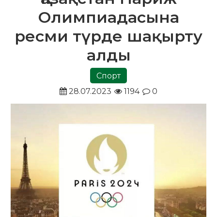
Олимпиадасына
ресми түрде шақырту
алды
Спорт
28.07.2023
1194
0