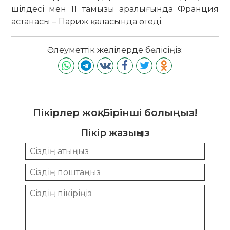
шілдесі мен 11 тамызы аралығында Франция
астанасы – Париж қаласында өтеді.
Әлеуметтік желілерде бөлісіңіз:
Пікірлер жоқ. Бірінші болыңыз!
Пікір жазыңыз