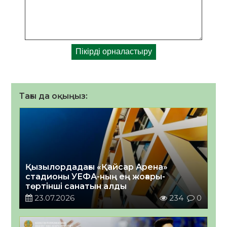
Тағы да оқыңыз:
Қызылордадағы «Қайсар Арена»
стадионы УЕФА-ның ең жоғары-
төртінші санатын алды
23.07.2026
234
0