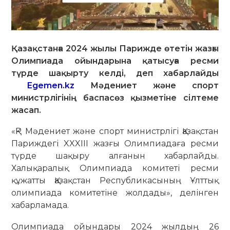
Қазақстанға 2024 жылы Парижде өтетін жазғы
Олимпиада ойындарына қатысуға ресми
түрде шақырту келді, деп хабарлайды
Egemen.kz
Мәдениет және спорт
министрлігінің баспасөз қызметіне сілтеме
жасап.
«ҚР Мәдениет және спорт министрлігі Қазақстан
Париждегі XXXIII жазғы Олимпиадаға ресми
түрде шақыру алғанын хабарлайды.
Халықаралық Олимпиада комитеті ресми
құжатты Қазақстан Республикасының Ұлттық
олимпиада комитетіне жолдады», делінген
хабарламада.
Олимпиада ойындары 2024 жылдың 26