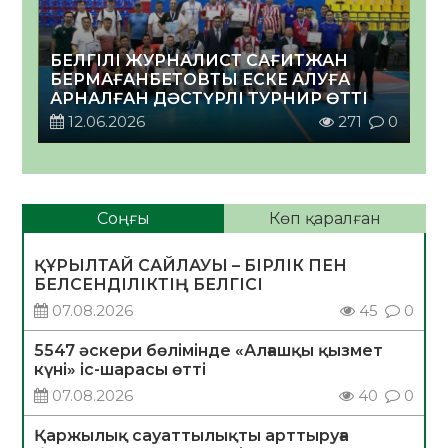
БЕЛГІЛІ ЖУРНАЛИСТ САҒИТЖАН
БЕРМАҒАНБЕТОВТЫ ЕСКЕ АЛУҒА
АРНАЛҒАН ДӘСТҮРЛІ ТУРНИР ӨТТІ
12.06.2026
271
0
Соңғы
Көп қаралған
ҚҰРЫЛТАЙ САЙЛАУЫ – БІРЛІК ПЕН
БЕЛСЕНДІЛІКТІҢ БЕЛГІСІ
07.08.2026
45
0
5547 әскери бөлімінде «Алғашқы қызмет
күні» іс-шарасы өтті
07.08.2026
40
0
Қаржылық сауаттылықты арттыруға