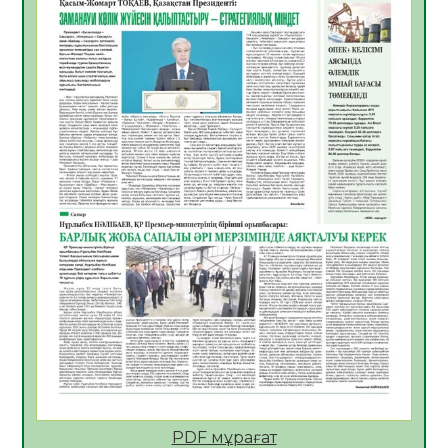
06.08.2026
56
0
Көкжөтел ауруы туралы
06.08.2026
54
0
АПВ вакцинасы туралы мәлімет
06.08.2026
55
0
Open Air: Қызылорда облысы полиция
департаменті 20 мыңнан астам
көрерменнің қауіпсіздігін қамтамасыз етті
06.08.2026
65
0
ҚЫЗЫЛОРДАДА «САНАЛЫ ҰРПАҚ –
ЖАРҚЫН БОЛАШАҚ» АТТЫ КЕҢЕЙТІЛГЕН
МӘЖІЛІС ӨТТІ
05.08.2026
66
0
Қазақстан Орталық Азиядағы көшуге ең
қолайлы ел атанды
05.08.2026
68
0
PDF мұрағат