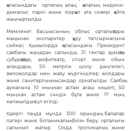
қаласындағы орталық алаң, қалалық мәдени-
демалыс паркі және Қорқыт ата сквері қайта
жаңғыртылды.
Мемлекет басшысының облыс орталықтары
маңынан экопарктер құру тапсырмасына
сәйкес Қызылорда қаласындағы Президент
саябағы жаңадан салынды, 31 гектар аумақта
субұрқақтар, амфитеатр, спорт және ойын
алаңдары, 50 метрлік шолу дөңгелегі,
веложолдар мен жаяу жүргіншілер жолдары
және санитарлық нысандар орнатылды. Саябақ
аумағына 10 мыңнан астам ағаш көшеті, 50
мыңнан астам сәндік бұта және 17 мың
көпжылдық гүл егілді.
Қазіргі таңда мұнда 300 орындық балалар
лагері және Ботаникалық білім беру орталығы
салынып жатыр. Онда тропикалық және