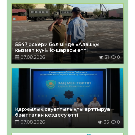
5547 әскери бөлімінде «Алғашқы
қызмет күні» іс-шарасы өтті
07.08.2026
31
0
Қаржылық сауаттылықты арттыруға
бағытталған кездесу өтті
07.08.2026
35
0