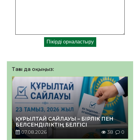
Тағы да оқыңыз:
ҚҰРЫЛТАЙ САЙЛАУЫ – БІРЛІК ПЕН
БЕЛСЕНДІЛІКТІҢ БЕЛГІСІ
07.08.2026
38
0