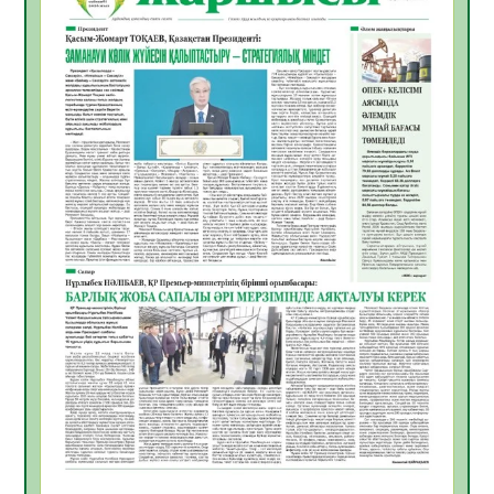
жұмыстарының тиімділігі
06.08.2026
49
0
Көкжөтел ауруы туралы
06.08.2026
46
0
АПВ вакцинасы туралы мәлімет
06.08.2026
44
0
Open Air: Қызылорда облысы полиция
департаменті 20 мыңнан астам
көрерменнің қауіпсіздігін қамтамасыз етті
06.08.2026
58
0
ҚЫЗЫЛОРДАДА «САНАЛЫ ҰРПАҚ –
ЖАРҚЫН БОЛАШАҚ» АТТЫ КЕҢЕЙТІЛГЕН
МӘЖІЛІС ӨТТІ
05.08.2026
59
0
Қазақстан Орталық Азиядағы көшуге ең
қолайлы ел атанды