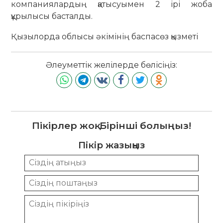
компаниялардың қатысуымен 2 ірі жоба
құрылысы басталды.
Қызылорда облысы әкімінің баспасөз қызметі
Әлеуметтік желілерде бөлісіңіз:
Пікірлер жоқ. Бірінші болыңыз!
Пікір жазыңыз