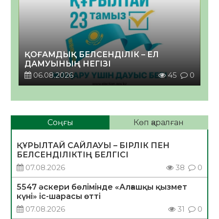
ҚОҒАМДЫҚ БЕЛСЕНДІЛІК – ЕЛ
ДАМУЫНЫҢ НЕГІЗІ
06.08.2026
45
0
Соңғы
Көп қаралған
ҚҰРЫЛТАЙ САЙЛАУЫ – БІРЛІК ПЕН
БЕЛСЕНДІЛІКТІҢ БЕЛГІСІ
07.08.2026
38
0
5547 әскери бөлімінде «Алғашқы қызмет
күні» іс-шарасы өтті
07.08.2026
31
0