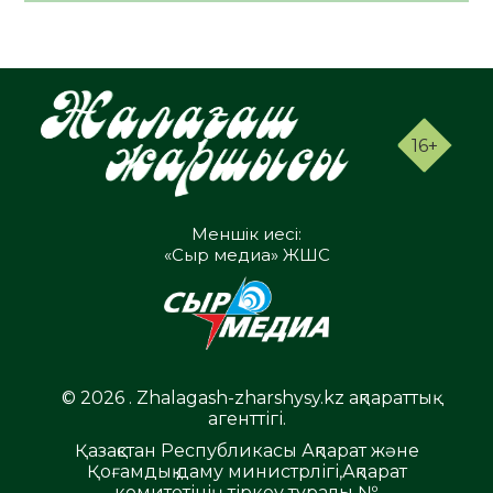
16+
Меншік иесі:
«Сыр медиа» ЖШС
© 2026 . Zhalagash-zharshysy.kz ақпараттық
агенттігі.
Қазақстан Республикасы Ақпарат және
Қоғамдық даму министрлігі,Ақпарат
комитетінің тіркеу туралы №