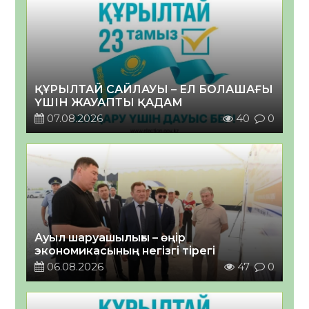
ҚҰРЫЛТАЙ САЙЛАУЫ – ЕЛ БОЛАШАҒЫ
ҮШІН ЖАУАПТЫ ҚАДАМ
07.08.2026
40
0
Ауыл шаруашылығы – өңір
экономикасының негізгі тірегі
06.08.2026
47
0