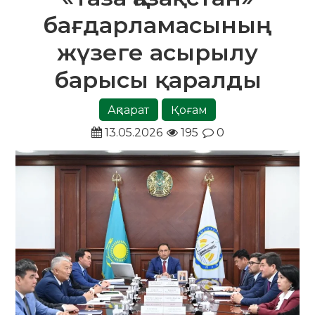
бағдарламасының
жүзеге асырылу
барысы қаралды
Ақпарат
Қоғам
13.05.2026
195
0