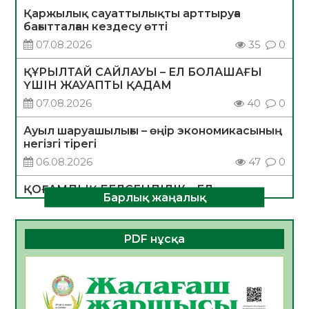
Қаржылық сауаттылықты арттыруға
бағытталған кездесу өтті
07.08.2026
35
0
ҚҰРЫЛТАЙ САЙЛАУЫ – ЕЛ БОЛАШАҒЫ
ҮШІН ЖАУАПТЫ ҚАДАМ
07.08.2026
40
0
Ауыл шаруашылығы – өңір экономикасының
негізгі тірегі
06.08.2026
47
0
ҚОҒАМДЫҚ БЕЛСЕНДІЛІК – ЕЛ
Барлық жаңалық
ДАМУЫНЫҢ НЕГІЗІ
06.08.2026
45
0
PDF нұсқа
ҚҰРЫЛТАЙ САЙЛАУЫ – БОЛАШАҚҚА
БАСТАР ЖАУАПТЫ ТАҢДАУ
06.08.2026
47
0
Инфекциялық ауруларға қарсы иммундау