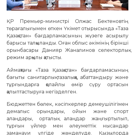
ҚР Премьер-министрі Олжас Бектеновтің
төрағалығымен өткен Үкімет отырысында «Таза
Қазақстан» бағдарламасының жүзеге асырылу
барысы талқыланды. Оған облыс әкімінің бірінші
орынбасары Данияр Жаналинов селекторлық
режим арқылы қатысты.
Аймақтағы «Таза Қазақстан» бағдарламасының
бағыты санитарлық тазалыққа, абаттандыру және
тұрғындарға қолайлы өмір сүру ортасын
қалыптастыруға негізделген.
Бюджеттен бөлек, кәсіпкерлер демеушілігімен
демалыс орындары, ойын және спорт
алаңдары, орталық алаңдар жаңғыртылып,
тұрғын үйлер мен әлеуметтік нысандар
заманауи үлгіде жөнделуде. Қызылорда