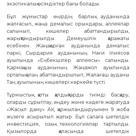
экзотикалық өсімдіктер бағы болады.
​Бұл жұмыстар өңірдің барлық ауданында
жалғасып, жаңа демалыс орындары, аллеялар
салынып, көшелер абаттандырылды,
жарықтандырылды. Демеушілік қаражаты
есебінен Жаңақорған ауданында демалыс
паркі, Сырдария ауданының Нағи Ілиясов
ауылында «Еңбекшілер аллеясы» салынды.
Қармақшы ауданының Жаңажол ауылында
орталық алаң абаттандырылып, Жалағаш ауданы
Таң ауылының көшелері көркейе түсті.
Тұрмыстық қатты қалдықтарды тиімді басқару,
оларды сұрыптау, өңдеу және кәдеге жаратуда
«Жасыл даму» АҚ қаржыландыруымен 9 жоба
жүзеге асырылып жатыр. Бұл салаға шетелдік
инвестиция, озық технологиялар тартылды.
Қызылорда қаласында шетелдік