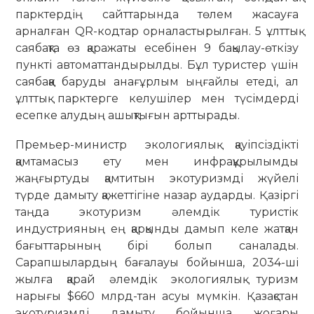
парктердің сайттарында төлем жасауға
арналған QR-кодтар орналастырылған. 5 ұлттық
саябақта өз қаражаты есебінен 9 бақылау-өткізу
пункті автоматтандырылды. Бұл туристер үшін
саябаққа баруды анағұрлым ыңғайлы етеді, ал
ұлттық парктерге келушілер мен түсімдерді
есепке алудың ашықтығын арттырады.
Премьер-министр экологиялық қауіпсіздікті
қамтамасыз ету мен инфрақұрылымды
жаңғыртуды қамтитын экотуризмді жүйелі
түрде дамыту қажеттігіне назар аударды. Қазіргі
таңда экотуризм әлемдік туристік
индустрияның ең қарқынды дамып келе жатқан
бағыттарының бірі болып саналады.
Сарапшылардың бағалауы бойынша, 2034-ші
жылға қарай әлемдік экологиялық туризм
нарығы $660 млрд-тан асуы мүмкін. Қазақстан
экотуризмді дамыту бойынша жоғары