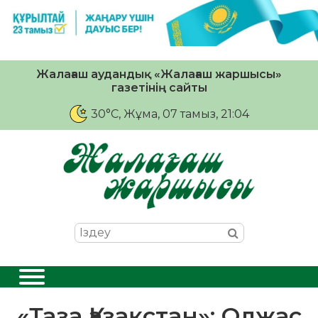
Жалағаш аудандық «Жалағаш жаршысы»
газетінің сайты
30°C
, Жұма, 07 тамыз, 21:04
«Таза Қазақстан»: Олжас