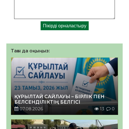
Тағы да оқыңыз:
ҚҰРЫЛТАЙ САЙЛАУЫ – БІРЛІК ПЕН
БЕЛСЕНДІЛІКТІҢ БЕЛГІСІ
07.08.2026
13
0