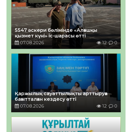
5547 әскери бөлімінде «Алғашқы
қызмет күні» іс-шарасы өтті
07.08.2026
12
0
Қаржылық сауаттылықты арттыруға
бағытталған кездесу өтті
07.08.2026
12
0