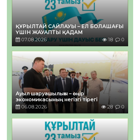
ҚҰРЫЛТАЙ САЙЛАУЫ – ЕЛ БОЛАШАҒЫ
ҮШІН ЖАУАПТЫ ҚАДАМ
07.08.2026
18
0
Ауыл шаруашылығы – өңір
экономикасының негізгі тірегі
06.08.2026
28
0