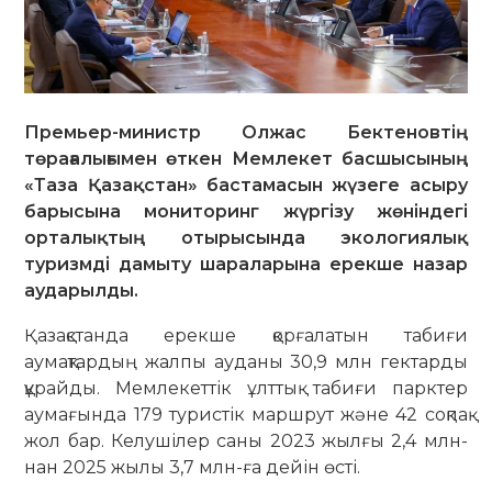
Премьер-министр Олжас Бектеновтің
төрағалығымен өткен Мемлекет басшысының
«Таза Қазақстан» бастамасын жүзеге асыру
барысына мониторинг жүргізу жөніндегі
орталықтың отырысында экологиялық
туризмді дамыту шараларына ерекше назар
аударылды.
Қазақстанда ерекше қорғалатын табиғи
аумақтардың жалпы ауданы 30,9 млн гектарды
құрайды. Мемлекеттік ұлттық табиғи парктер
аумағында 179 туристік маршрут және 42 соқпақ
жол бар. Келушілер саны 2023 жылғы 2,4 млн-
нан 2025 жылы 3,7 млн-ға дейін өсті.