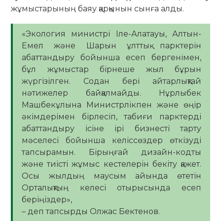
жұмыстарының баяу қарқынын сынға алды.
«Экология министрі Іле-Алатауы, Алтын-
Емел және Шарын ұлттық парктерін
абаттандыру бойынша есеп бергенімен,
бұл жұмыстар бірнеше жыл бұрын
жүргізілген. Содан бері айтарлықтай
нәтижелер байқалмайды. Нұрлыбек
Машбекұлына Министрлікпен және өңір
әкімдерімен бірлесіп, табиғи парктерді
абаттандыру ісіне ірі бизнесті тарту
мәселесі бойынша келіссөздер өткізуді
тапсырамын. Бірыңғай дизайн-кодты
және тиісті жұмыс кестелерін бекіту қажет.
Осы жылдың маусым айында өтетін
Орталықтың келесі отырысында есеп
беріңіздер»,
– деп тапсырды Олжас Бектенов.