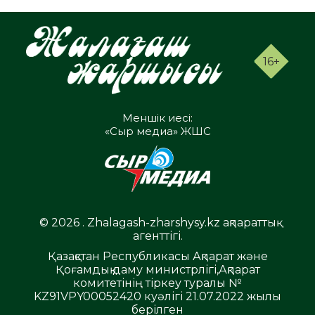
16+
Меншік иесі:
«Сыр медиа» ЖШС
© 2026 . Zhalagash-zharshysy.kz ақпараттық
агенттігі.
Қазақстан Республикасы Ақпарат және
Қоғамдық даму министрлігі,Ақпарат
комитетінің тіркеу туралы №
KZ91VPY00052420 куәлігі 21.07.2022 жылы
берілген