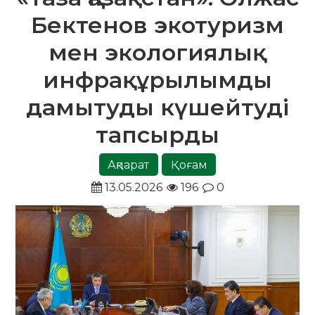
Бектенов экотуризм
мен экологиялық
инфрақұрылымды
дамытуды күшейтуді
тапсырды
Ақпарат
Қоғам
13.05.2026
196
0