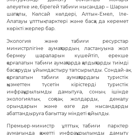
әлеуетке ие, бірегей табиғи нысандар – Шарын
шатқалы, Көлсай көлдері, Алтын-Емел, Іле-
Алатауы ұлттық парктері және басқа да керемет
көрікті жерлер бар.
Экология және табиғи ресурстар
министрлігіне аумақтардың ластануына жол
бермеу шараларын күшейтіп, ерекше
қорғалатын табиғи аумақтарда қалдықтарды тиімді
басқаруды ұйымдастыру тапсырылды. Сондай-ақ
қорғалатын табиғи аумақтардағы туристік
қызметтен түсетін кірістерді туристік
инфрақұрылымды дамытуға, соның ішінде
экологиялық соқпақ жолдарды, демалу
орындарын және өзге де нысандарды
абаттандыруға бағыттау міндеті қойылды.
Премьер-министр ұлттық табиғи парктер
аумағында қажетті инфрақұрылымды дамыту