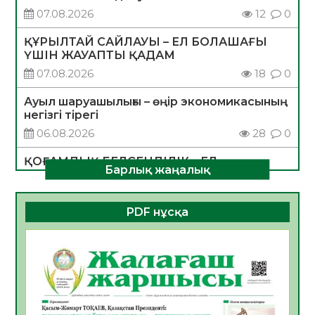
07.08.2026
12
0
ҚҰРЫЛТАЙ САЙЛАУЫ – ЕЛ БОЛАШАҒЫ
ҮШІН ЖАУАПТЫ ҚАДАМ
07.08.2026
18
0
Ауыл шаруашылығы – өңір экономикасының
негізгі тірегі
06.08.2026
28
0
ҚОҒАМДЫҚ БЕЛСЕНДІЛІК – ЕЛ
Барлық жаңалық
ДАМУЫНЫҢ НЕГІЗІ
06.08.2026
27
0
PDF нұсқа
ҚҰРЫЛТАЙ САЙЛАУЫ – БОЛАШАҚҚА
БАСТАР ЖАУАПТЫ ТАҢДАУ
06.08.2026
29
0
Инфекциялық ауруларға қарсы иммундау
жұмыстарының тиімділігі
06.08.2026
30
0