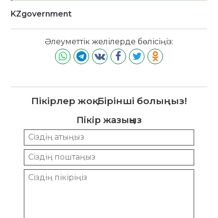
KZgovernment
Әлеуметтік желілерде бөлісіңіз:
Пікірлер жоқ. Бірінші болыңыз!
Пікір жазыңыз