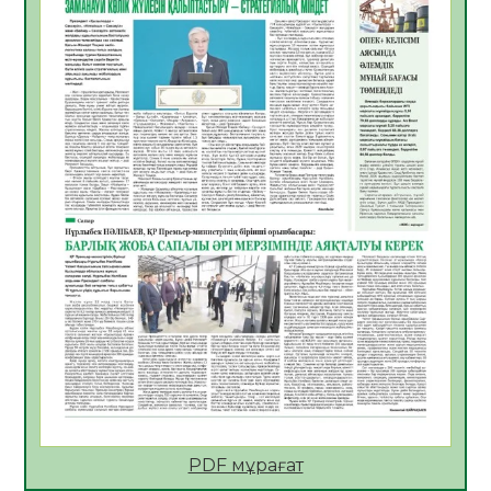
Көкжөтел ауруы туралы
06.08.2026
27
0
АПВ вакцинасы туралы мәлімет
06.08.2026
28
0
Open Air: Қызылорда облысы полиция
департаменті 20 мыңнан астам
көрерменнің қауіпсіздігін қамтамасыз етті
06.08.2026
39
0
ҚЫЗЫЛОРДАДА «САНАЛЫ ҰРПАҚ –
ЖАРҚЫН БОЛАШАҚ» АТТЫ КЕҢЕЙТІЛГЕН
МӘЖІЛІС ӨТТІ
05.08.2026
39
0
Қазақстан Орталық Азиядағы көшуге ең
қолайлы ел атанды
05.08.2026
40
0
PDF мұрағат