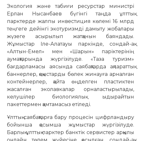
Экология және табиғи ресурстар министрі
Ерлан Нысанбаев бүгінгі таңда ұлттық
парктерде жалпы инвестиция көлемі 16 млрд
теңгеге дейінгі экотуризмді дамыту жобалары
жүзеге асырылып жатқанын баяндады.
Жұмыстар Іле-Алатауы паркінде, сондай-ақ
«Алтын-Емел» мен «Шарын» паріктерінің
аумақтарында жүргізілуде. «Таза туризм»
бағдарламасы аясында саябақтарда ақпараттық
баннерлер, қоқыстарды бөлек жинауға арналған
контейнерлер, қайта өңделген пластиктен
жасалған эколавкалар орналастырылады,
келушілер биологиялық ыдырайтын
пакеттермен қамтамасыз етіледі.
Ұлттық саябақтарға бару процесін цифрландыру
бойынша қосымша жұмыстар жүргізілуде.
Барлық ұлттық парктер банктік сервистер арқылы
онлайн төлем жүйесіне қосылған, сондай-ақ