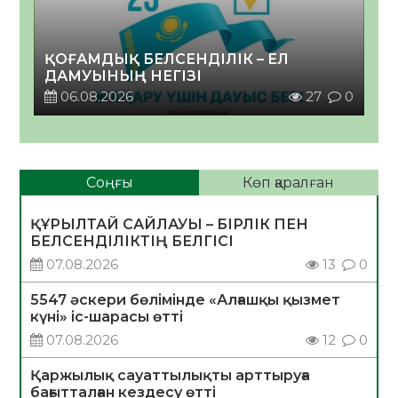
ҚОҒАМДЫҚ БЕЛСЕНДІЛІК – ЕЛ
ДАМУЫНЫҢ НЕГІЗІ
06.08.2026
27
0
Соңғы
Көп қаралған
ҚҰРЫЛТАЙ САЙЛАУЫ – БІРЛІК ПЕН
БЕЛСЕНДІЛІКТІҢ БЕЛГІСІ
07.08.2026
13
0
5547 әскери бөлімінде «Алғашқы қызмет
күні» іс-шарасы өтті
07.08.2026
12
0
Қаржылық сауаттылықты арттыруға
бағытталған кездесу өтті