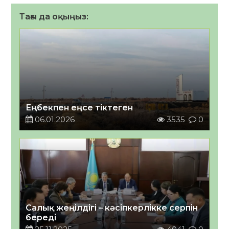
Тағы да оқыңыз:
Еңбекпен еңсе тіктеген
06.01.2026
3535
0
Салық жеңілдігі – кәсіпкерлікке серпін
береді