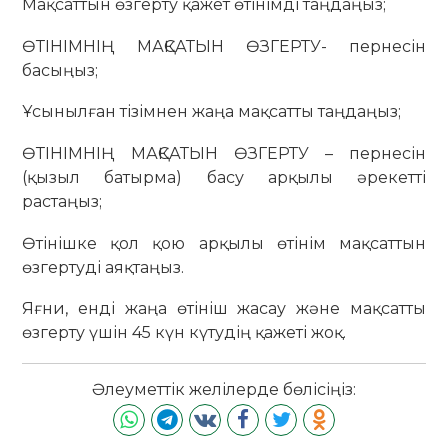
Мақсаттын өзгерту қажет өтінімді таңдаңыз;
ӨТІНІМНІҢ МАҚСАТЫН ӨЗГЕРТУ- пернесін
басыңыз;
Ұсынылған тізімнен жаңа мақсатты таңдаңыз;
ӨТІНІМНІҢ МАҚСАТЫН ӨЗГЕРТУ – пернесін
(қызыл батырма) басу арқылы әрекетті
растаңыз;
Өтінішке қол қою арқылы өтінім мақсаттын
өзгертуді аяқтаңыз.
Яғни, енді жаңа өтініш жасау және мақсатты
өзгерту үшін 45 күн күтудің қажеті жоқ.
Әлеуметтік желілерде бөлісіңіз: