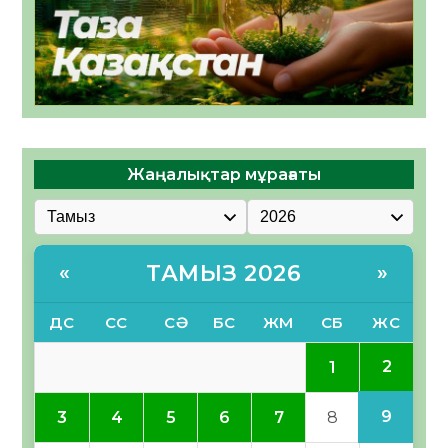
Жаңалықтар мұрағаты
ТАМЫЗ 2026
«
»
ДС
СС
СӘ
БС
ЖМ
СБ
ЖС
2
1
9
3
4
5
6
7
8