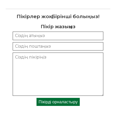
Пікірлер жоқ. Бірінші болыңыз!
Пікір жазыңыз