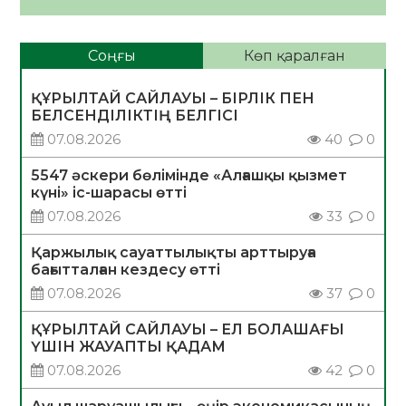
Соңғы
Көп қаралған
ҚҰРЫЛТАЙ САЙЛАУЫ – БІРЛІК ПЕН
БЕЛСЕНДІЛІКТІҢ БЕЛГІСІ
07.08.2026
40
0
5547 әскери бөлімінде «Алғашқы қызмет
күні» іс-шарасы өтті
07.08.2026
33
0
Қаржылық сауаттылықты арттыруға
бағытталған кездесу өтті
07.08.2026
37
0
ҚҰРЫЛТАЙ САЙЛАУЫ – ЕЛ БОЛАШАҒЫ
ҮШІН ЖАУАПТЫ ҚАДАМ
07.08.2026
42
0