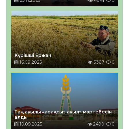
25.11.2025
4041
0
Күрішші Ержан
16.09.2025
5387
0
Таң ауылы «арақсыз ауыл» мәртебесін
алды
10.09.2025
2490
0