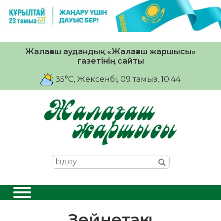
Жалағаш аудандық «Жалағаш жаршысы»
газетінің сайты
35°C
, Жексенбі, 09 тамыз, 10:44
Зейнетақы