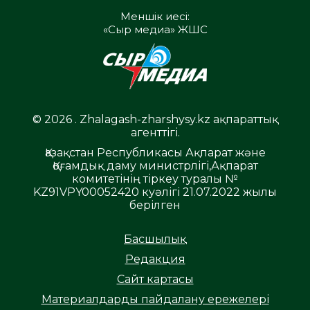
Меншік иесі:
«Сыр медиа» ЖШС
© 2026 . Zhalagash-zharshysy.kz ақпараттық
агенттігі.
Қазақстан Республикасы Ақпарат және
Қоғамдық даму министрлігі,Ақпарат
комитетінің тіркеу туралы №
KZ91VPY00052420 куәлігі 21.07.2022 жылы
берілген
Басшылық
Редакция
Сайт картасы
Материалдарды пайдалану ережелері