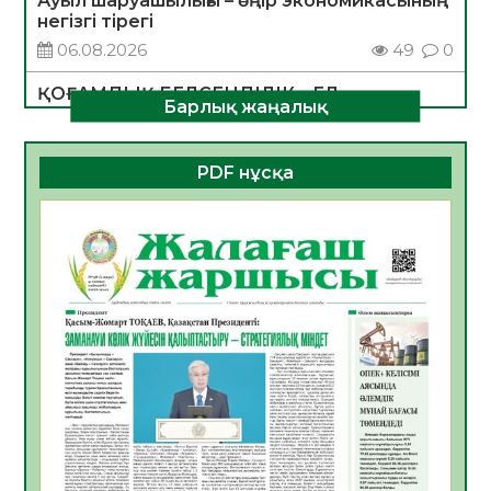
Ауыл шаруашылығы – өңір экономикасының
негізгі тірегі
06.08.2026
49
0
ҚОҒАМДЫҚ БЕЛСЕНДІЛІК – ЕЛ
Барлық жаңалық
ДАМУЫНЫҢ НЕГІЗІ
06.08.2026
47
0
PDF нұсқа
ҚҰРЫЛТАЙ САЙЛАУЫ – БОЛАШАҚҚА
БАСТАР ЖАУАПТЫ ТАҢДАУ
06.08.2026
49
0
Инфекциялық ауруларға қарсы иммундау
жұмыстарының тиімділігі
06.08.2026
51
0
Көкжөтел ауруы туралы
06.08.2026
49
0
АПВ вакцинасы туралы мәлімет
06.08.2026
47
0