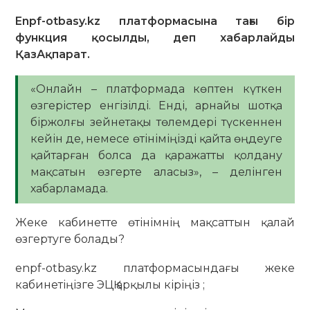
Enpf-otbasy.kz платформасына тағы бір
функция қосылды, деп хабарлайды
ҚазАқпарат.
«Онлайн – платформада көптен күткен
өзгерістер енгізілді. Енді, арнайы шотқа
біржолғы зейнетақы төлемдері түскеннен
кейін де, немесе өтініміңізді қайта өңдеуге
қайтарған болса да қаражатты қолдану
мақсатын өзгерте аласыз», – делінген
хабарламада.
Жеке кабинетте өтінімнің мақсаттын қалай
өзгертуге болады?
enpf-otbasy.kz платформасындағы жеке
кабинетіңізге ЭЦҚ арқылы кіріңіз ;