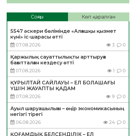
Соңғы
Көп қаралған
5547 әскери бөлімінде «Алғашқы қызмет
күні» іс-шарасы өтті
07.08.2026
3
0
Қаржылық сауаттылықты арттыруға
бағытталған кездесу өтті
07.08.2026
1
0
ҚҰРЫЛТАЙ САЙЛАУЫ – ЕЛ БОЛАШАҒЫ
ҮШІН ЖАУАПТЫ ҚАДАМ
07.08.2026
9
0
Ауыл шаруашылығы – өңір экономикасының
негізгі тірегі
06.08.2026
24
0
ҚОҒАМДЫҚ БЕЛСЕНДІЛІК – ЕЛ