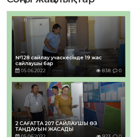
№128 сайлау учаскесінде 19 жас
сайлаушы бар
05.06.2022
838
0
2 САҒАТТА 2
07
САЙЛАУШЫ ӨЗ
ТАҢДАУЫН ЖАСАДЫ
05.06.2022
923
0