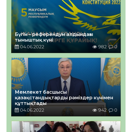
Бүгін – референдум алдындағы
тыныштық күні
04.06.2022
982
0
Мемлекет басшысы
қазақстандықтарды рәміздер күнімен
құттықтады
04.06.2022
942
0