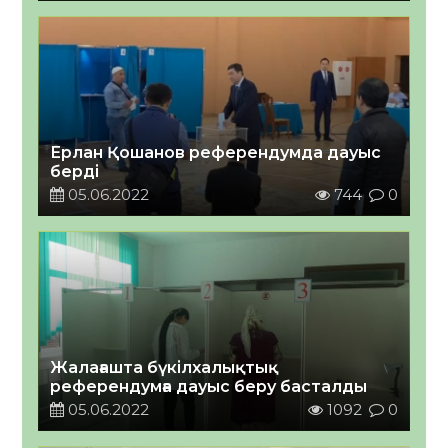
Ерлан Қошанов референдумда дауыс
берді
05.06.2022
744
0
Жалағашта бүкілхалықтық
референдумға дауыс беру басталды
05.06.2022
1092
0