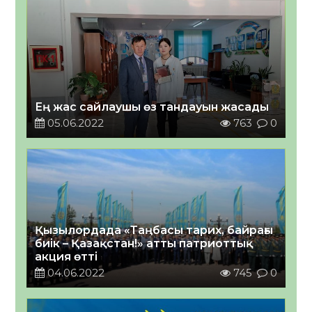
Ең жас сайлаушы өз тандауын жасады
05.06.2022
763
0
Қызылордада «Таңбасы тарих, байрағы
биік – Қазақстан!» атты патриоттық
акция өтті
04.06.2022
745
0