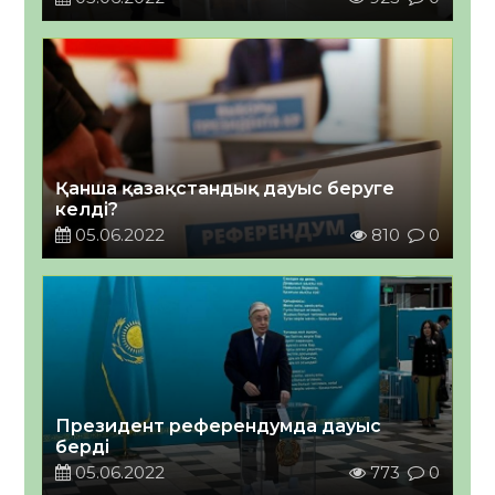
Қанша қазақстандық дауыс беруге
келді?
05.06.2022
810
0
Президент референдумда дауыс
берді
05.06.2022
773
0