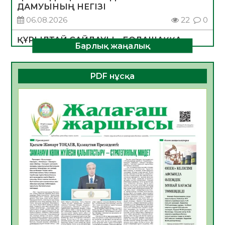
ДАМУЫНЫҢ НЕГІЗІ
06.08.2026
22
0
ҚҰРЫЛТАЙ САЙЛАУЫ – БОЛАШАҚҚА
Барлық жаңалық
БАСТАР ЖАУАПТЫ ТАҢДАУ
06.08.2026
25
0
PDF нұсқа
Инфекциялық ауруларға қарсы иммундау
жұмыстарының тиімділігі
06.08.2026
26
0
Көкжөтел ауруы туралы
06.08.2026
23
0
АПВ вакцинасы туралы мәлімет
06.08.2026
24
0
Open Air: Қызылорда облысы полиция
департаменті 20 мыңнан астам
көрерменнің қауіпсіздігін қамтамасыз етті
06.08.2026
36
0