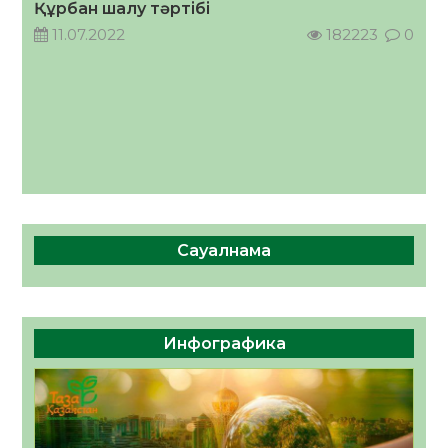
Құрбан шалу тәртібі
05.08.2026
36
0
11.07.2022
182223
0
Сауалнама
Инфографика