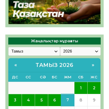
Жаңалықтар мұрағаты
ТАМЫЗ 2026
«
»
ДС
СС
СӘ
БС
ЖМ
СБ
ЖС
1
2
7
3
4
5
6
8
9