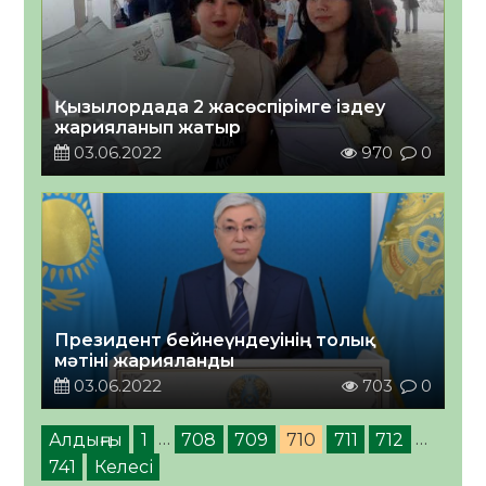
Қызылордада 2 жасөспірімге іздеу
жарияланып жатыр
03.06.2022
970
0
Президент бейнеүндеуінің толық
мәтіні жарияланды
03.06.2022
703
0
Алдыңғы
1
…
708
709
710
711
712
…
741
Келесі