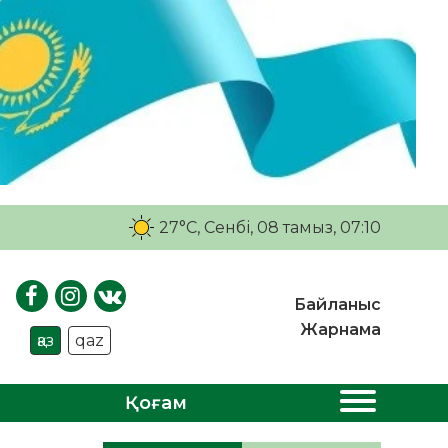
27°C
, Сенбі, 08 тамыз, 07:10
Байланыс
Жарнама
қаз
qaz
Қоғам