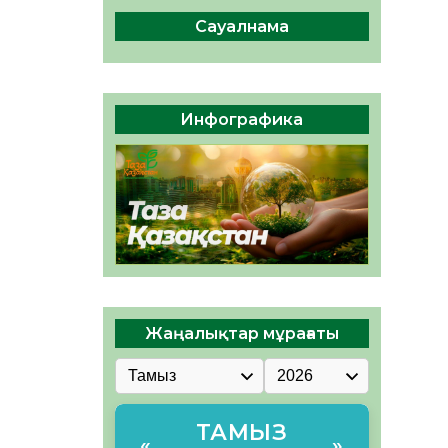
сақтау – әр азаматтың
міндеті
Сауалнама
05.08.2026
46
0
Руслан Рүстемұлы облыс
әкімінің кеңесшісі болып
Инфографика
тағайындалды
05.08.2026
43
0
Жаңалықтар мұрағаты
ТАМЫЗ
«
»