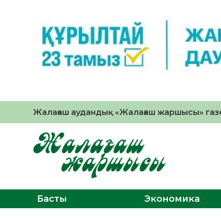
Жалағаш аудандық «Жалағаш жаршысы» газе
Басты
Экономика