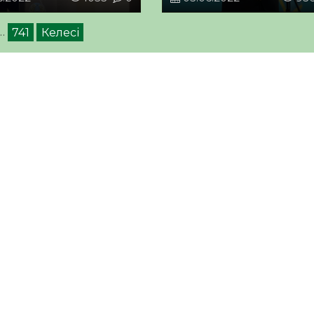
…
741
Келесі