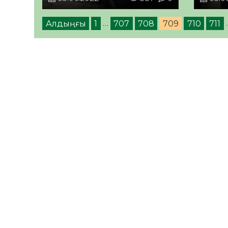
Алдыңғы
1
…
707
708
709
710
711