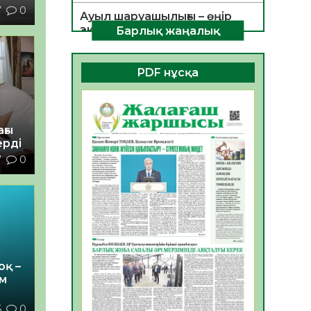
7
0
Ауыл шаруашылығы – өңір
экономикасының негізгі
Барлық жаңалық
тірегі
06.08.2026
35
0
PDF нұсқа
ҚОҒАМДЫҚ БЕЛСЕНДІЛІК –
ЕЛ ДАМУЫНЫҢ НЕГІЗІ
06.08.2026
32
0
ғы
ерді
ҚҰРЫЛТАЙ САЙЛАУЫ –
7
0
БОЛАШАҚҚА БАСТАР
ЖАУАПТЫ ТАҢДАУ
06.08.2026
35
0
Инфекциялық ауруларға
қарсы иммундау
жұмыстарының тиімділігі
06.08.2026
36
0
оқ –
м
Көкжөтел ауруы туралы
6
0
06.08.2026
33
0