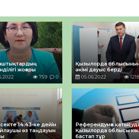
аштықтардың
Қызылорда облысыны
ділігі жоғары
әкімі дауыс берді
6.2022
759
0
05.06.2022
121
секте 14:43-ке дейін
Референдумға қатысуд
айлаушы өз таңдауын
Қызылорда облысы кө
ды
бастап тұр