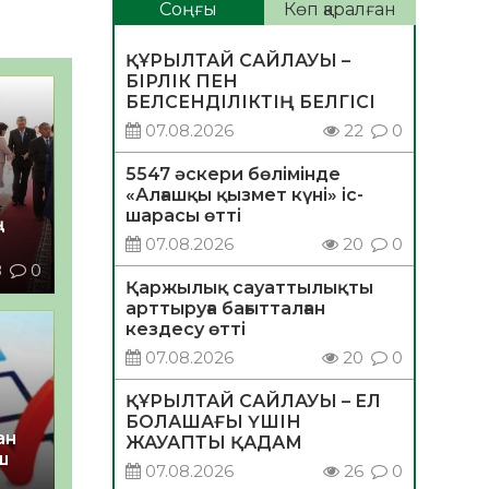
Соңғы
Көп қаралған
ҚҰРЫЛТАЙ САЙЛАУЫ –
БІРЛІК ПЕН
БЕЛСЕНДІЛІКТІҢ БЕЛГІСІ
07.08.2026
22
0
5547 әскери бөлімінде
«Алғашқы қызмет күні» іс-
шарасы өтті
ң
07.08.2026
20
0
8
0
Қаржылық сауаттылықты
арттыруға бағытталған
кездесу өтті
07.08.2026
20
0
ҚҰРЫЛТАЙ САЙЛАУЫ – ЕЛ
БОЛАШАҒЫ ҮШІН
ан
ЖАУАПТЫ ҚАДАМ
ш
07.08.2026
26
0