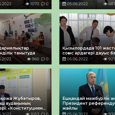
6.2022
1070
0
05.06.2022
68
дариялықтар
Қызылордада 101 жаста
нділік танытуда
соғыс ардагері дауыс б
6.2022
960
0
05.06.2022
92
қожа Жұбатыров,
Ешқандай мәжбүрлік ж
аш ауданының
Президент референду
итуциямыз
жайлы
сипатқа ие болады»
6.2022
1053
0
05.06.2022
93