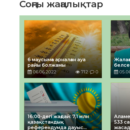
Соңғы жаңалықтар
6 маусымға арналған ауа
Жалағ
райы болжамы
белсен
06.06.2022
712
0
05.0
16:00-дегі жағдай: 7,1 млн
Аламе
қазақстандық
533 с
референдумда дауыс
жаса