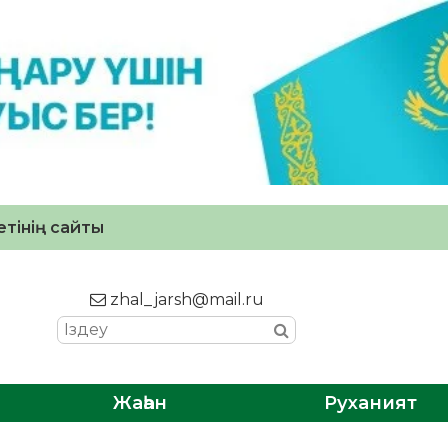
тінің сайты
zhal_jarsh@mail.ru
Жаһан
Руханият