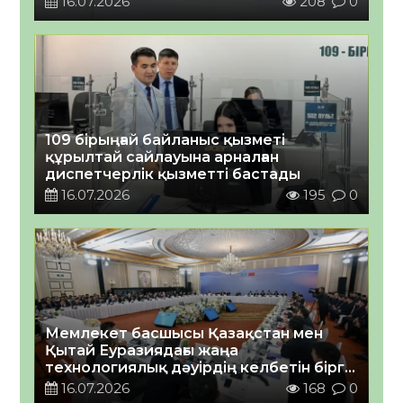
16.07.2026
208
0
109 бірыңғай байланыс қызметі
құрылтай сайлауына арналған
диспетчерлік қызметті бастады
16.07.2026
195
0
Мемлекет басшысы Қазақстан мен
Қытай Еуразиядағы жаңа
технологиялық дәуірдің келбетін бірге
қалыптастыра алатынына сенім
16.07.2026
168
0
білдірді