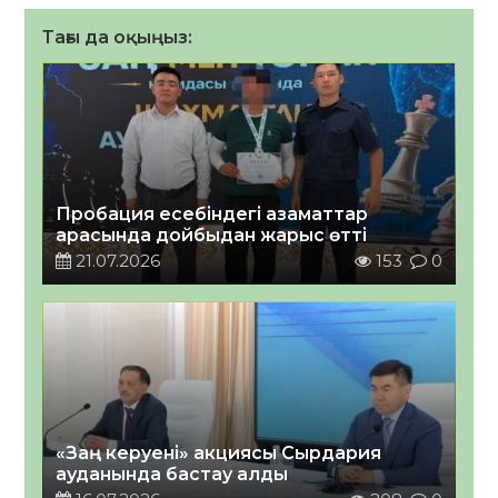
Тағы да оқыңыз:
Пробация есебіндегі азаматтар
арасында дойбыдан жарыс өтті
21.07.2026
153
0
«Заң керуені» акциясы Сырдария
ауданында бастау алды