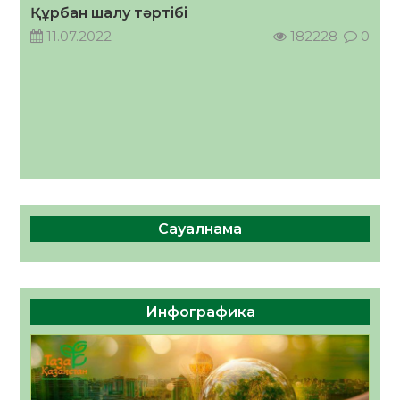
05.08.2026
38
0
Құрбан шалу тәртібі
11.07.2022
182228
0
Сауалнама
Инфографика