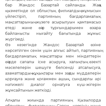
бар Жандос Базартай сайланды. Жаңа
қызметінде ол облыстық филиалдың жұмысын
үйлестіріп, партияның бағдарламалық
мақсаттарының жүзеге асырылуын қамтамасыз
етеді және өңір тұрғындарымен өзара
байланысты нығайту бағытында жұмыс
жүргізеді.
Өз кезегінде Жандос Базартай өзіне
көрсетілген сенім үшін алғыс айтып, партияның
бағдарламалық мақсаттары мен міндеттерін
өңірде сапалы іске асыруға, халықтың өзекті
мәселелерін шешуге белсенді атсалысуға,
азаматтардың құқықтары мен заңды мүдделерін
қорғауға және қоғаммен ашық, сындарлы әрі
нәтижелі диалог орнатуға күш-жігерін
жұмсайтынын жеткізді.
Алқалы жиында партияның Қызылорда
облыстық филиалының Саяси кеңесінің және