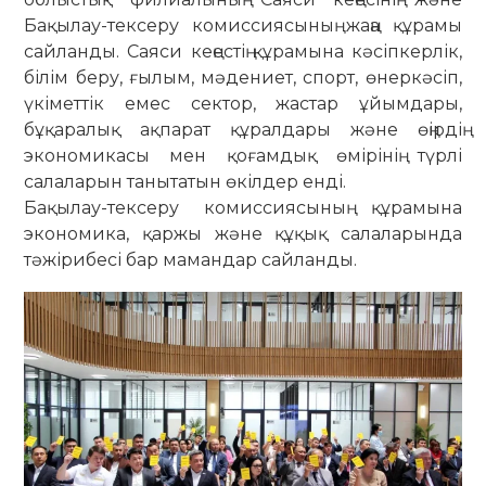
Бақылау-тексеру комиссиясының жаңа құрамы
сайланды. Саяси кеңестің құрамына кәсіпкерлік,
білім беру, ғылым, мәдениет, спорт, өнеркәсіп,
үкіметтік емес сектор, жастар ұйымдары,
бұқаралық ақпарат құралдары және өңірдің
экономикасы мен қоғамдық өмірінің түрлі
салаларын танытатын өкілдер енді.
Бақылау-тексеру комиссиясының құрамына
экономика, қаржы және құқық салаларында
тәжірибесі бар мамандар сайланды.