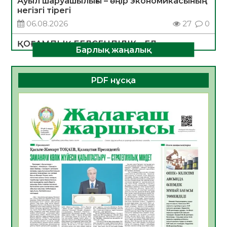
Ауыл шаруашылығы – өңір экономикасының
негізгі тірегі
06.08.2026
27
0
ҚОҒАМДЫҚ БЕЛСЕНДІЛІК – ЕЛ
Барлық жаңалық
ДАМУЫНЫҢ НЕГІЗІ
06.08.2026
25
0
PDF нұсқа
ҚҰРЫЛТАЙ САЙЛАУЫ – БОЛАШАҚҚА
БАСТАР ЖАУАПТЫ ТАҢДАУ
06.08.2026
28
0
Инфекциялық ауруларға қарсы иммундау
жұмыстарының тиімділігі
06.08.2026
29
0
Көкжөтел ауруы туралы
06.08.2026
26
0
АПВ вакцинасы туралы мәлімет
06.08.2026
27
0