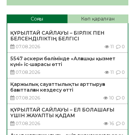
Соңғы
Көп қаралған
ҚҰРЫЛТАЙ САЙЛАУЫ – БІРЛІК ПЕН
БЕЛСЕНДІЛІКТІҢ БЕЛГІСІ
07.08.2026
11
0
5547 әскери бөлімінде «Алғашқы қызмет
күні» іс-шарасы өтті
07.08.2026
11
0
Қаржылық сауаттылықты арттыруға
бағытталған кездесу өтті
07.08.2026
10
0
ҚҰРЫЛТАЙ САЙЛАУЫ – ЕЛ БОЛАШАҒЫ
ҮШІН ЖАУАПТЫ ҚАДАМ
07.08.2026
16
0