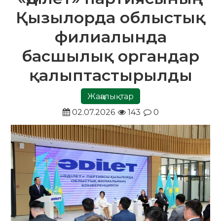
Қызылорда облыстық
филиалында
басшылық органдар
қалыптастырылды
Жаңалықтар
02.07.2026
143
0