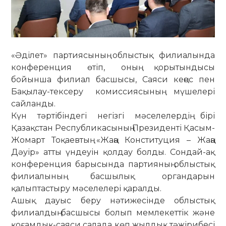
«Әділет» партиясының облыстық филиалында
конференция өтіп, оның қорытындысы
бойынша филиал басшысы, Саяси кеңес пен
Бақылау-тексеру комиссиясының мүшелері
сайланды.
Күн тәртібіндегі негізгі мәселелердің бірі
Қазақстан Республикасының Президенті Қасым-
Жомарт Тоқаевтың «Жаңа Конституция – Жаңа
Дәуір» атты үндеуін қолдау болды. Сондай-ақ
конференция барысында партияның облыстық
филиалының басшылық органдарын
қалыптастыру мәселелері қаралды.
Ашық дауыс беру нәтижесінде облыстық
филиалдың басшысы болып мемлекеттік және
қоғамдық-саяси салада көп жылдық тәжірибесі