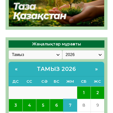
Жаңалықтар мұрағаты
ТАМЫЗ 2026
«
»
ДС
СС
СӘ
БС
ЖМ
СБ
ЖС
1
2
7
3
4
5
6
8
9