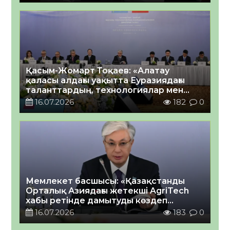
Қасым-Жомарт Тоқаев: «Алатау
қаласы алдағы уақытта Еуразиядағы
таланттардың, технологиялар мен
инвестициялардың жаңа орталығы
16.07.2026
182
0
болады деп сенемін»
Мемлекет басшысы: «Қазақстанды
Орталық Азиядағы жетекші AgriTech
хабы ретінде дамытуды көздеп
отырмыз»
16.07.2026
183
0