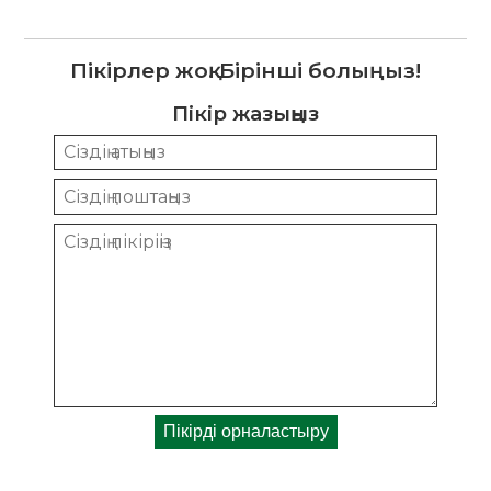
Пікірлер жоқ. Бірінші болыңыз!
Пікір жазыңыз