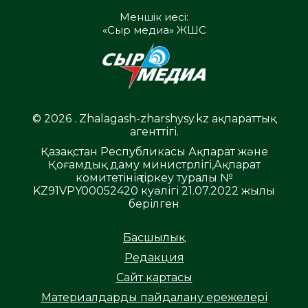
Меншік иесі:
«Сыр медиа» ЖШС
© 2026 . Zhalagash-zharshysy.kz ақпараттық
агенттігі.
Қазақстан Республикасы Ақпарат және
Қоғамдық даму министрлігі,Ақпарат
комитетінің тіркеу туралы №
KZ91VPY00052420 куәлігі 21.07.2022 жылы
берілген
Басшылық
Редакция
Сайт картасы
Материалдарды пайдалану ережелері