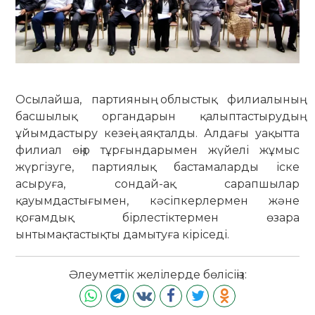
Осылайша, партияның облыстық филиалының
басшылық органдарын қалыптастырудың
ұйымдастыру кезеңі аяқталды. Алдағы уақытта
филиал өңір тұрғындарымен жүйелі жұмыс
жүргізуге, партиялық бастамаларды іске
асыруға, сондай-ақ сарапшылар
қауымдастығымен, кәсіпкерлермен және
қоғамдық бірлестіктермен өзара
ынтымақтастықты дамытуға кіріседі.
Әлеуметтік желілерде бөлісіңіз: