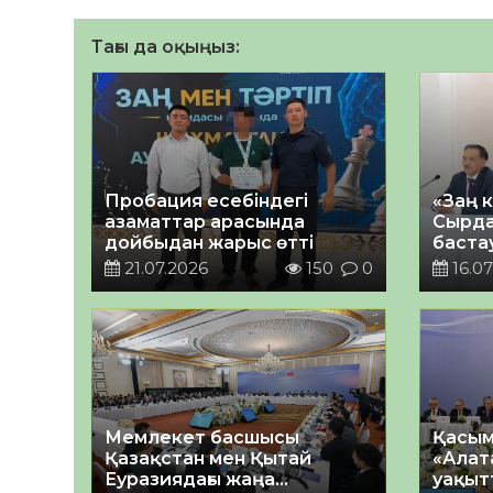
Тағы да оқыңыз:
Пробация есебіндегі
«Заң 
азаматтар арасында
Сырда
дойбыдан жарыс өтті
баста
21.07.2026
150
0
16.07
Мемлекет басшысы
Қасым
Қазақстан мен Қытай
«Алат
Еуразиядағы жаңа
уақыт