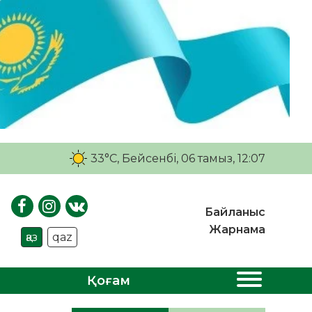
33°C
, Бейсенбі, 06 тамыз, 12:07
Байланыс
Жарнама
қаз
qaz
Қоғам