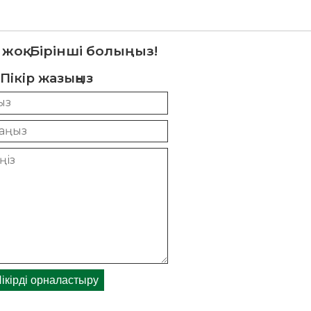
 жоқ. Бірінші болыңыз!
Пікір жазыңыз