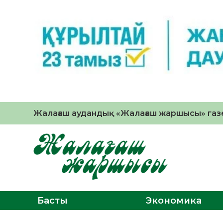
Жалағаш аудандық «Жалағаш жаршысы» газе
Басты
Экономика