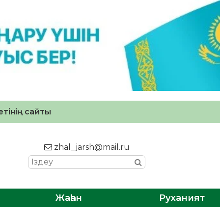
тінің сайты
zhal_jarsh@mail.ru
Жаһан
Руханият