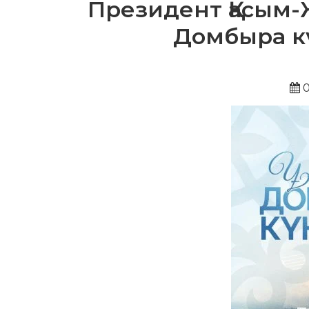
Президент Қасым-
Домбыра к
0