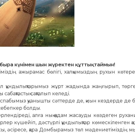
быра күнімен шын жүректен құттықтаймын!
ігіміздің ажырамас бөлігі, халқымыздың рухын көтере
өл құндылықтарымыз жұрт жадында жаңғырып, төрге
абақтастық сақталып келеді.
 аспабымыз қуанышты сәттерде де, қиын кездерде де 
а себепкер болды.
лендіреді, алға нық қадам жасауды көздеген рухан
лер күшейіп, дәстүрлі құндылықтар көмескіленген қа
, әсіресе, қара Домбырамыз төл мәдениетіміздің 