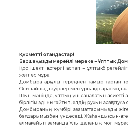
Құрметті отандастар!
Баршаңызды мерейлі мереке – Ұлттық Дом
Қос ішекті қастерлі аспап – ұлттық бірегейл
жетпес мұра.
Домбыра арқылы тереңнен тамыр тартқан т
Осылайша, дәуірлер мен ұрпақтар арасындағы с
Шын мәнінде, ұлттың үні саналатын қасиетті
бірлігімізді нығайтып, елдің рухын асқақтатуғ
Домбыраның күмбірі азаматтарымызды жігер
бағдарымызбен үндеседі. Жаһандық сын-қатер
алмағайып заманда Ұлы даланың мол мұрасы