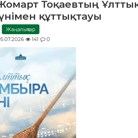
Жомарт Тоқаевтың Ұлтты
үнімен құттықтауы
Жаңалықтар
5.07.2026
141
0