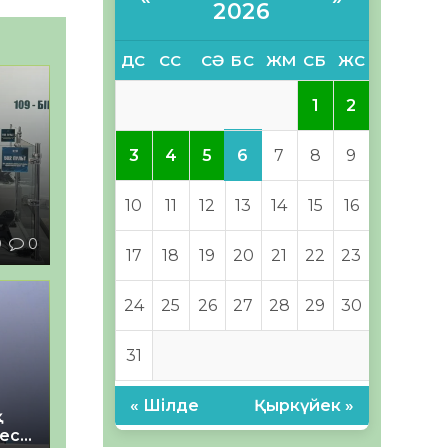
2026
ДС
СС
СӘ
БС
ЖМ
СБ
ЖС
1
2
6
3
4
5
7
8
9
10
11
12
13
14
15
16
9
0
17
18
19
20
21
22
23
24
25
26
27
28
29
30
31
« Шілде
Қыркүйек »
қ
Tech