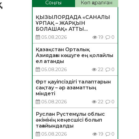
қ
Соңғы
Көп қаралған
ҚЫЗЫЛОРДАДА «САНАЛЫ
ҰРПАҚ – ЖАРҚЫН
БОЛАШАҚ» АТТЫ
КЕҢЕЙТІЛГЕН МӘЖІЛІС
05.08.2026
19
0
ӨТТІ
Қазақстан Орталық
Азиядағы көшуге ең қолайлы
ел атанды
05.08.2026
22
0
Өрт қауіпсіздігі талаптарын
сақтау – әр азаматтың
міндеті
05.08.2026
22
0
Руслан Рүстемұлы облыс
әкімінің кеңесшісі болып
тағайындалды
05.08.2026
19
0