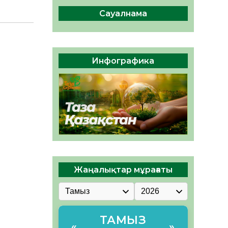
04.08.2026
48
0
Сауалнама
Құрылтай: Қызылордада
1344 комиссия мүшесінің
білімі жетілдіріледі
04.08.2026
39
0
Инфографика
ҚҰРЫЛТАЙ САЙЛАУЫ – ЕЛ
БІРЛІГІ МЕН АЗАМАТТЫҚ
ЖАУАПКЕРШІЛІКТІҢ
КӨРІНІСІ
04.08.2026
52
0
Жаңалықтар мұрағаты
ТАМЫЗ
«
»