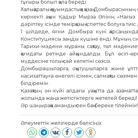
тұғыры болып қала береді.
Халықаралық қауымдастыққа қазақ Домбырасыны
көрнекті ақын Қадыр Мырза Әлінің «Нағыз
дәріптеу ісінде темірқазық іспеттес болуға ти
1 шілдеде, яғни Домбыра күні қарсаңынд
Конституциясы заңды күшіне енді. Мұның си
Тарихи-мәдени мұраны сақтау, төл мәдениет
қағидаты ретінде айқындалды. Бұл өсіп-өр
мүддесіне толық сай келетіні сөзсіз.
Домбырашыларға, оқытушыларға және ұлтты
насихаттауға өнегелі ісімен, салмақты сө
білдіремін.
Қазақтың ән-күйі алдағы уақытта да азаматт
жолында жаңа жетістіктерге жетелей береді!
Әр шаңыраққа амандық пен бақ-береке тілеймін!
Әлеуметтік желілерде бөлісіңіз: