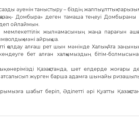
ң сазды әуенін таныстыру – біздің жалпыұлттық парызы
 қазақ – Домбыра» деген тамаша теңеуі Домбыраны 
іс деп ойлаймын.
а мемлекеттілік жылнамасының жаңа парағын ашқа
мволдық мәні айрықша.
ті қолдау алғаш рет шын мәнінде Халық Ата заңының
кендеуге бет алған халқымыздың бітім-болмысына,
қ өнерімізді Қазақстанда, шет елдерде жоғары д
зімен атсалысып жүрген барша адамға шынайы ризаш
арымызға шабыт беріп, Әділетті әрі Қуатты Қазақста