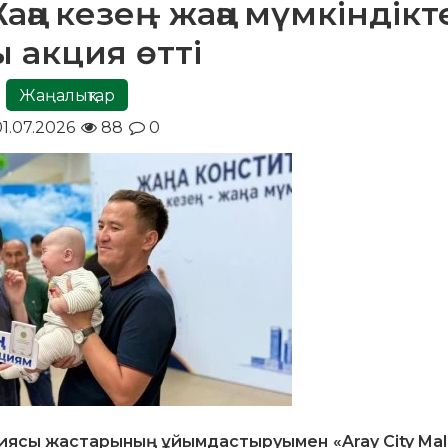
ңа кезең – жаңа мүмкіндікт
ы акция өтті
Жаңалықтар
1.07.2026
88
0
иясы жастарының ұйымдастыруымен «Aray City Mall