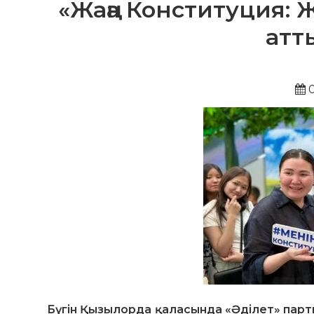
«Жаңа Конституция: Жа
атт
0
Бүгін Қызылорда қаласында «Әділет» парт