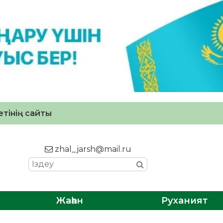
тінің сайты
zhal_jarsh@mail.ru
Жаһан
Руханият