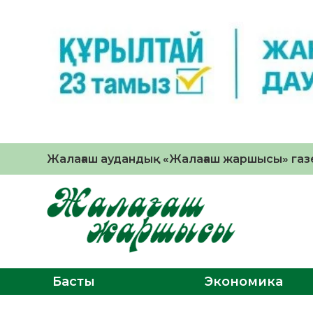
Жалағаш аудандық «Жалағаш жаршысы» газе
Басты
Экономика