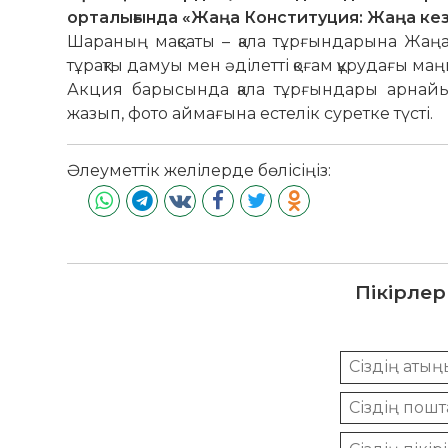
орталығында «Жаңа Конституция: Жаңа кезе
Шараның мақсаты – қала тұрғындарына Жаңа х
тұрақты дамуы мен әділетті қоғам құрудағы ма
Акция барысында қала тұрғындары арнайы 
жазып, фото аймағына естелік суретке түсті.
Әлеуметтік желілерде бөлісіңіз:
Пікірлер