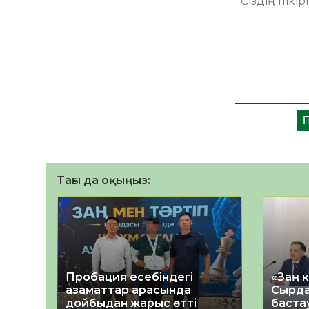
Тағы да оқыңыз:
Пробация есебіндегі
«Заң 
азаматтар арасында
Сырда
дойбыдан жарыс өтті
баста