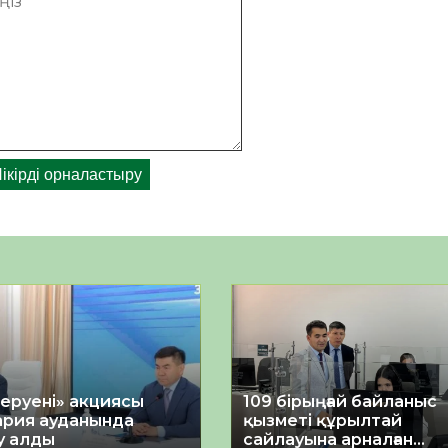
керуені» акциясы
109 бірыңғай байланыс
рия ауданында
қызметі құрылтай
у алды
сайлауына арналған