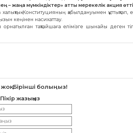
ң – жаңа мүмкіндіктер» атты мерекелік акция өтті
алықтық Конституцияның қабылдануымен құттықтап, е
ңызын кеңінен насихаттау.
орнатылған тақтайшаға елімізге шынайы деген тіл
 жоқ. Бірінші болыңыз!
Пікір жазыңыз