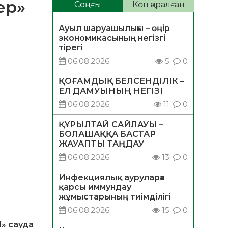
ер»
Соңғы
Көп қаралған
Ауыл шаруашылығы – өңір
экономикасының негізгі
тірегі
06.08.2026
5
0
ҚОҒАМДЫҚ БЕЛСЕНДІЛІК –
ЕЛ ДАМУЫНЫҢ НЕГІЗІ
06.08.2026
11
0
ҚҰРЫЛТАЙ САЙЛАУЫ –
БОЛАШАҚҚА БАСТАР
ЖАУАПТЫ ТАҢДАУ
06.08.2026
13
0
Инфекциялық ауруларға
қарсы иммундау
жұмыстарының тиімділігі
06.08.2026
15
0
» сауда