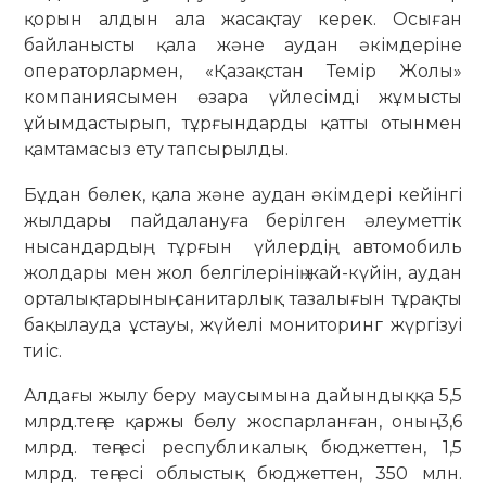
қорын алдын ала жасақтау керек. Осыған
байланысты қала және аудан әкімдеріне
операторлармен, «Қазақстан Темір Жолы»
компаниясымен өзара үйлесімді жұмысты
ұйымдастырып, тұрғындарды қатты отынмен
қамтамасыз ету тапсырылды.
Бұдан бөлек, қала және аудан әкімдері кейінгі
жылдары пайдалануға берілген әлеуметтік
нысандардың, тұрғын үйлердің, автомобиль
жолдары мен жол белгілерінің жай-күйін, аудан
орталықтарының санитарлық тазалығын тұрақты
бақылауда ұстауы, жүйелі мониторинг жүргізуі
тиіс.
Алдағы жылу беру маусымына дайындыққа 5,5
млрд.теңге қаржы бөлу жоспарланған, оның 3,6
млрд. теңгесі республикалық бюджеттен, 1,5
млрд. теңгесі облыстық бюджеттен, 350 млн.