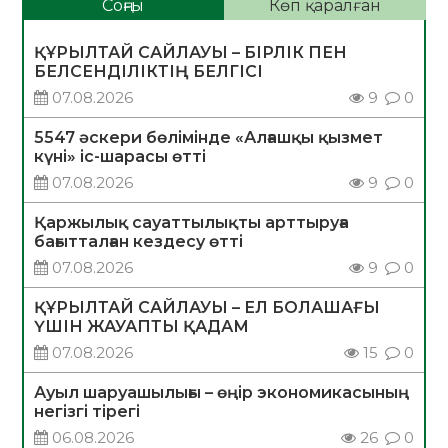
Соңғы
Көп қаралған
ҚҰРЫЛТАЙ САЙЛАУЫ – БІРЛІК ПЕН
БЕЛСЕНДІЛІКТІҢ БЕЛГІСІ
07.08.2026
9
0
5547 әскери бөлімінде «Алғашқы қызмет
күні» іс-шарасы өтті
07.08.2026
9
0
Қаржылық сауаттылықты арттыруға
бағытталған кездесу өтті
07.08.2026
9
0
ҚҰРЫЛТАЙ САЙЛАУЫ – ЕЛ БОЛАШАҒЫ
ҮШІН ЖАУАПТЫ ҚАДАМ
07.08.2026
15
0
Ауыл шаруашылығы – өңір экономикасының
негізгі тірегі
06.08.2026
26
0