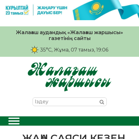
Жалағаш аудандық «Жалағаш жаршысы»
газетінің сайты
35°C
, Жұма, 07 тамыз, 19:06
ЖАҢА САЯСИ КЕЗЕҢ