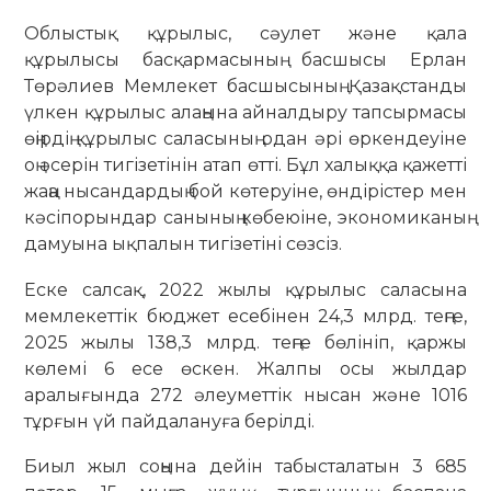
Облыстық құрылыс, сәулет және қала
құрылысы басқармасының басшысы Ерлан
Төрәлиев Мемлекет басшысының Қазақстанды
үлкен құрылыс алаңына айналдыру тапсырмасы
өңірдің құрылыс саласының одан әрі өркендеуіне
оң әсерін тигізетінін атап өтті. Бұл халыққа қажетті
жаңа нысандардың бой көтеруіне, өндірістер мен
кәсіпорындар санының көбеюіне, экономиканың
дамуына ықпалын тигізетіні сөзсіз.
Еске салсақ, 2022 жылы құрылыс саласына
мемлекеттік бюджет есебінен 24,3 млрд. теңге,
2025 жылы 138,3 млрд. теңге бөлініп, қаржы
көлемі 6 есе өскен. Жалпы осы жылдар
аралығында 272 әлеуметтік нысан және 1016
тұрғын үй пайдалануға берілді.
Биыл жыл соңына дейін табысталатын 3 685