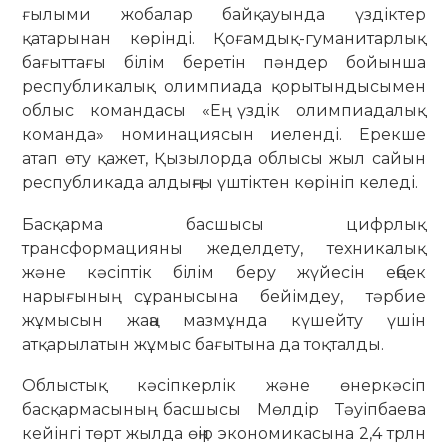
ғылыми жобалар байқауында үздіктер
қатарынан көрінді. Қоғамдық-гуманитарлық
бағыттағы білім беретін пәндер бойынша
республикалық олимпиада қорытындысымен
облыс командасы «Ең үздік олимпиадалық
команда» номинациясын иеленді. Ерекше
атап өту қажет, Қызылорда облысы жыл сайын
республикада алдыңғы үштіктен көрініп келеді.
Басқарма басшысы цифрлық
трансформацияны жеделдету, техникалық
және кәсіптік білім беру жүйесін еңбек
нарығының сұранысына бейімдеу, тәрбие
жұмысын жаңа мазмұнда күшейту үшін
атқарылатын жұмыс бағытына да тоқталды.
Облыстық кәсіпкерлік және өнеркәсіп
басқармасының басшысы Мөлдір Тәуіпбаева
кейінгі төрт жылда өңір экономикасына 2,4 трлн