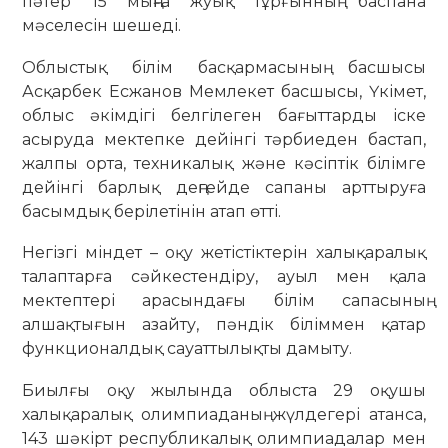
пәтер 15 мыңға жуық тұрғынның баспана
мәселесін шешеді.
Облыстық білім басқармасының басшысы
Асқарбек Есжанов Мемлекет басшысы, Үкімет,
облыс әкімдігі белгілеген бағыттарды іске
асыруда мектепке дейінгі тәрбиеден бастап,
жалпы орта, техникалық және кәсіптік білімге
дейінгі барлық деңгейде сапаны арттыруға
басымдық берілетінін атап өтті.
Негізгі міндет – оқу жетістіктерін халықаралық
талаптарға сәйкестендіру, ауыл мен қала
мектептері арасындағы білім сапасының
алшақтығын азайту, пәндік біліммен қатар
функционалдық сауаттылықты дамыту.
Биылғы оқу жылында облыста 29 оқушы
халықаралық олимпиаданың жүлдегері атанса,
143 шәкірт республикалық олимпиадалар мен