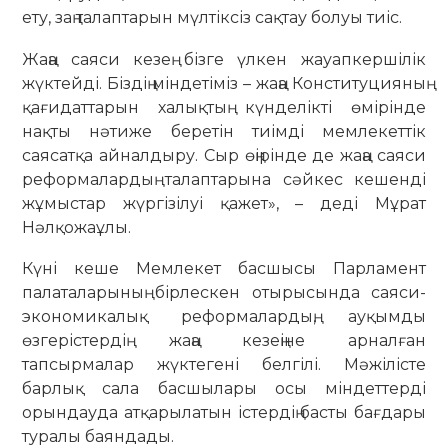
ету, заң талаптарын мүлтіксіз сақтау болуы тиіс.
Жаңа саяси кезең бізге үлкен жауапкершілік
жүктейді. Біздің міндетіміз – жаңа Конституцияның
қағидаттарын халықтың күнделікті өмірінде
нақты нәтиже беретін тиімді мемлекеттік
саясатқа айналдыру. Сыр өңірінде де жаңа саяси
реформалардың талаптарына сәйкес кешенді
жұмыстар жүргізілуі қажет», – деді Мұрат
Нәлқожаұлы.
Күні кеше Мемлекет басшысы Парламент
палаталарының бірлескен отырысында саяси-
экономикалық реформалардың, ауқымды
өзгерістердің жаңа кезеңіне арналған
тапсырмалар жүктегені белгілі. Мәжілісте
барлық сала басшылары осы міндеттерді
орындауда атқарылатын істердің басты бағдары
туралы баяндады.