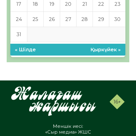
17
18
19
20
21
22
23
24
25
26
27
28
29
30
31
« Шілде
Қыркүйек »
16+
Меншік иесі:
«Сыр медиа» ЖШС