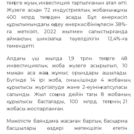
теңгеге жуық инвестиция тартылғанын атап өтті.
Жүзеге асқан 72 индустриялық жобаның құны
400 млрд теңгеден асады. Бұл өнеркәсіп
құрылымындағы өңдеу өнеркәсібінің үлесін 38%-
ға жеткізіп, 2022 жылмен салыстырғанда
аймақтың шикізатқа тәуелділігін 12,4%-ға
төмендетті.
Алдағы үш жылда 1,9 трлн. теңгеге 48
инвестициялық жоба жүзеге асырылып, 10
мыңнан аса жаңа жұмыс орындары ашылады.
Бүгінде 14 ірі жоба, оның ішінде 4 жобаның
құрылысы жүргізілуде және 2-еуінің капсуласы
салынды. Жыл соңына дейін тағы 8 жобаның
құрылысы басталады, 100 млрд. теңгенің 21
жобасы жоспарланған.
Мәжілісте баяндама жасаған барлық басқарма
басшылары өздері жетекшілік ететін