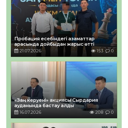
Пробация есебіндегі азаматтар
арасында дойбыдан жарыс өтті
21.07.2026
153
0
«Заң керуені» акциясы Сырдария
ауданында бастау алды
16.07.2026
208
0