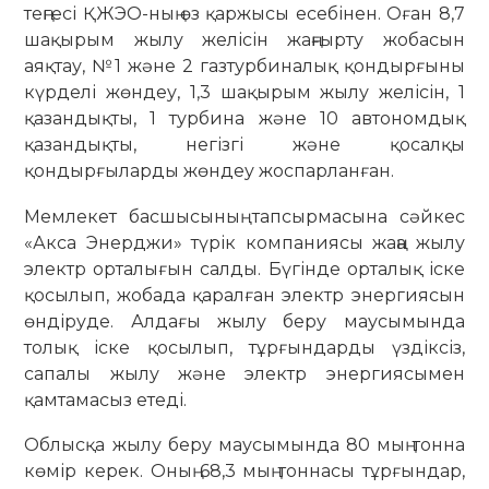
теңгесі ҚЖЭО-ның өз қаржысы есебінен. Оған 8,7
шақырым жылу желісін жаңғырту жобасын
аяқтау, №1 және 2 газтурбиналық қондырғыны
күрделі жөндеу, 1,3 шақырым жылу желісін, 1
қазандықты, 1 турбина және 10 автономдық
қазандықты, негізгі және қосалқы
қондырғыларды жөндеу жоспарланған.
Мемлекет басшысының тапсырмасына сәйкес
«Акса Энерджи» түрік компаниясы жаңа жылу
электр орталығын салды. Бүгінде орталық іске
қосылып, жобада қаралған электр энергиясын
өндіруде. Алдағы жылу беру маусымында
толық іске қосылып, тұрғындарды үздіксіз,
сапалы жылу және электр энергиясымен
қамтамасыз етеді.
Облысқа жылу беру маусымында 80 мың тонна
көмір керек. Оның 68,3 мың тоннасы тұрғындар,