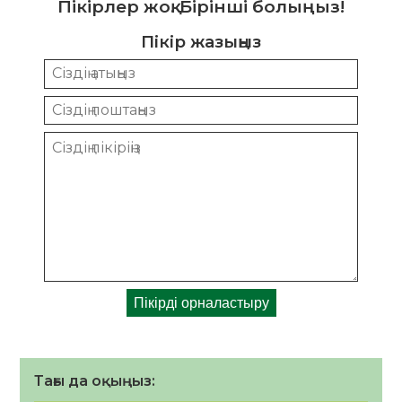
Пікірлер жоқ. Бірінші болыңыз!
Пікір жазыңыз
Тағы да оқыңыз: