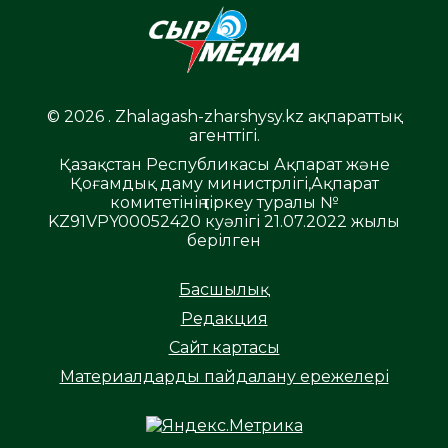
© 2026 . Zhalagash-zharshysy.kz ақпараттық
агенттігі.
Қазақстан Республикасы Ақпарат және
Қоғамдық даму министрлігі,Ақпарат
комитетінің тіркеу туралы №
KZ91VPY00052420 куәлігі 21.07.2022 жылы
берілген
Басшылық
Редакция
Сайт картасы
Материалдарды пайдалану ережелері