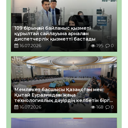
109 бірыңғай байланыс қызметі
құрылтай сайлауына арналған
диспетчерлік қызметті бастады
16.07.2026
195
0
Мемлекет басшысы Қазақстан мен
Қытай Еуразиядағы жаңа
технологиялық дәуірдің келбетін бірге
қалыптастыра алатынына сенім
16.07.2026
168
0
білдірді