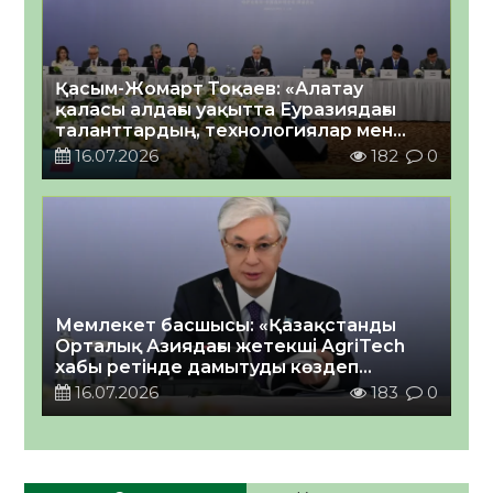
Қасым-Жомарт Тоқаев: «Алатау
қаласы алдағы уақытта Еуразиядағы
таланттардың, технологиялар мен
инвестициялардың жаңа орталығы
16.07.2026
182
0
болады деп сенемін»
Мемлекет басшысы: «Қазақстанды
Орталық Азиядағы жетекші AgriTech
хабы ретінде дамытуды көздеп
отырмыз»
16.07.2026
183
0