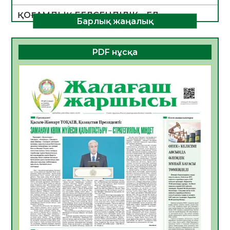
ҚОҒАМДЫҚ БЕЛСЕНДІЛІК – ЕЛ
Барлық жаңалық
ДАМУЫНЫҢ НЕГІЗІ
06.08.2026
24
0
PDF нұсқа
ҚҰРЫЛТАЙ САЙЛАУЫ – БОЛАШАҚҚА
БАСТАР ЖАУАПТЫ ТАҢДАУ
06.08.2026
27
0
Инфекциялық ауруларға қарсы иммундау
жұмыстарының тиімділігі
06.08.2026
28
0
Көкжөтел ауруы туралы
06.08.2026
25
0
АПВ вакцинасы туралы мәлімет
06.08.2026
26
0
Open Air: Қызылорда облысы полиция
департаменті 20 мыңнан астам