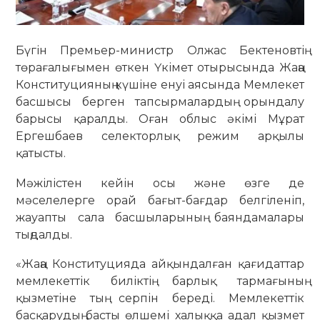
Бүгін Премьер-министр Олжас Бектеновтің
төрағалығымен өткен Үкімет отырысында Жаңа
Конституцияның күшіне енуі аясында Мемлекет
басшысы берген тапсырмалардың орындалу
барысы қаралды. Оған облыс әкімі Мұрат
Ергешбаев селекторлық режим арқылы
қатысты.
Мәжілістен кейін осы және өзге де
мәселелерге орай бағыт-бағдар белгіленіп,
жауапты сала басшыларының баяндамалары
тыңдалды.
«Жаңа Конституцияда айқындалған қағидаттар
мемлекеттік биліктің барлық тармағының
қызметіне тың серпін береді. Мемлекеттік
басқарудың басты өлшемі халыққа адал қызмет