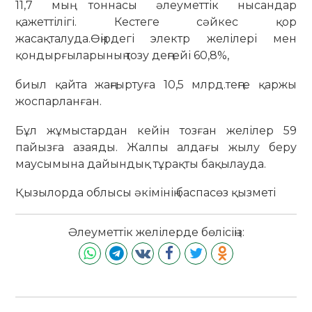
11,7 мың тоннасы әлеуметтік нысандар
қажеттілігі. Кестеге сәйкес қор
жасақталуда.Өңірдегі электр желілері мен
қондырғыларының тозу деңгейі 60,8%,
биыл қайта жаңғыртуға 10,5 млрд.теңге қаржы
жоспарланған.
Бұл жұмыстардан кейін тозған желілер 59
пайызға азаяды. Жалпы алдағы жылу беру
маусымына дайындық тұрақты бақылауда.
Қызылорда облысы әкімінің баспасөз қызметі
Әлеуметтік желілерде бөлісіңіз: