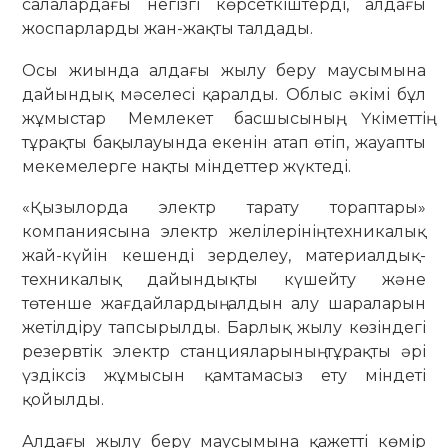
салалардағы негізгі көрсеткіштерді, алдағы
жоспарларды жан-жақты талдады.
Осы жиында алдағы жылу беру маусымына
дайындық мәселесі қаралды. Облыс әкімі бұл
жұмыстар Мемлекет басшысының, Үкіметтің
тұрақты бақылауында екенін атап өтіп, жауапты
мекемелерге нақты міндеттер жүктеді.
«Қызылорда электр тарату тораптары»
компаниясына электр желілерінің техникалық
жай-күйін кешенді зерделеу, материалдық-
техникалық дайындықты күшейту және
төтенше жағдайлардың алдын алу шараларын
жетілдіру тапсырылды. Барлық жылу көзіндегі
резервтік электр станцияларының тұрақты әрі
үздіксіз жұмысын қамтамасыз ету міндеті
қойылды.
Алдағы жылу беру маусымына қажетті көмір