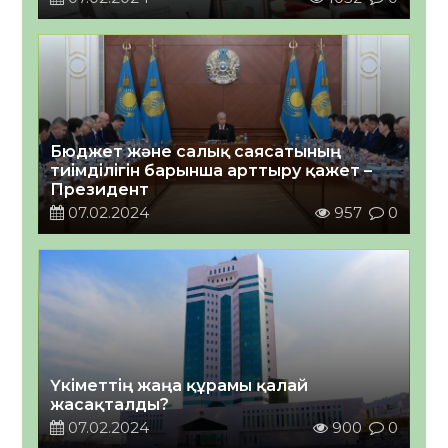
Бюджет және салық саясатының
тиімділігін барынша арттыру қажет –
Президент
07.02.2024
957
0
Үкіметтің жаңа құрамы қалай
жасақталды?
07.02.2024
900
0