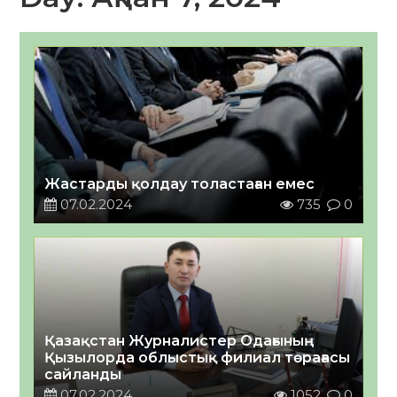
Жастарды қолдау толастаған емес
07.02.2024
735
0
Қазақстан Журналистер Одағының
Қызылорда облыстық филиал төрағасы
сайланды
07.02.2024
1052
0