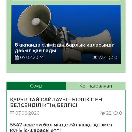
8 ақпанда еліміздің барлық қаласында
дабыл қағылады
07.02.2024
734
0
Соңғы
Көп қаралған
ҚҰРЫЛТАЙ САЙЛАУЫ – БІРЛІК ПЕН
БЕЛСЕНДІЛІКТІҢ БЕЛГІСІ
07.08.2026
22
0
5547 әскери бөлімінде «Алғашқы қызмет
күні» іс-шарасы өтті