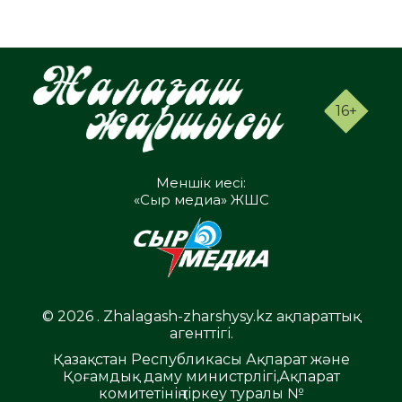
16+
Меншік иесі:
«Сыр медиа» ЖШС
© 2026 . Zhalagash-zharshysy.kz ақпараттық
агенттігі.
Қазақстан Республикасы Ақпарат және
Қоғамдық даму министрлігі,Ақпарат
комитетінің тіркеу туралы №