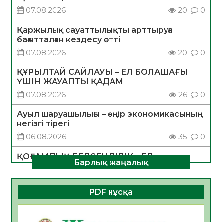
07.08.2026
20
0
Қаржылық сауаттылықты арттыруға
бағытталған кездесу өтті
07.08.2026
20
0
ҚҰРЫЛТАЙ САЙЛАУЫ – ЕЛ БОЛАШАҒЫ
ҮШІН ЖАУАПТЫ ҚАДАМ
07.08.2026
26
0
Ауыл шаруашылығы – өңір экономикасының
негізгі тірегі
06.08.2026
35
0
ҚОҒАМДЫҚ БЕЛСЕНДІЛІК – ЕЛ
Барлық жаңалық
ДАМУЫНЫҢ НЕГІЗІ
06.08.2026
32
0
PDF нұсқа
ҚҰРЫЛТАЙ САЙЛАУЫ – БОЛАШАҚҚА
БАСТАР ЖАУАПТЫ ТАҢДАУ
06.08.2026
35
0