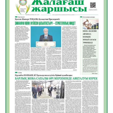
Инфекциялық ауруларға қарсы иммундау
жұмыстарының тиімділігі
06.08.2026
36
0
Көкжөтел ауруы туралы
06.08.2026
33
0
АПВ вакцинасы туралы мәлімет
06.08.2026
33
0
Open Air: Қызылорда облысы полиция
департаменті 20 мыңнан астам
көрерменнің қауіпсіздігін қамтамасыз етті
06.08.2026
45
0
ҚЫЗЫЛОРДАДА «САНАЛЫ ҰРПАҚ –
ЖАРҚЫН БОЛАШАҚ» АТТЫ КЕҢЕЙТІЛГЕН
МӘЖІЛІС ӨТТІ
05.08.2026
45
0