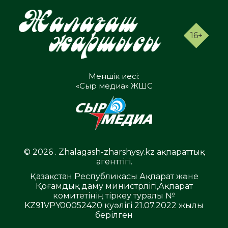
16+
Меншік иесі:
«Сыр медиа» ЖШС
© 2026 . Zhalagash-zharshysy.kz ақпараттық
агенттігі.
Қазақстан Республикасы Ақпарат және
Қоғамдық даму министрлігі,Ақпарат
комитетінің тіркеу туралы №
KZ91VPY00052420 куәлігі 21.07.2022 жылы
берілген