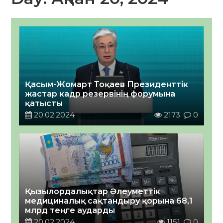
Қасым-Жомарт Тоқаев Президенттік
жастар кадр резервінің форумына
қатысты
20.02.2024
2173
0
Қызылордалықтар Әлеуметтік
медициналық сақтандыру қорына 68,1
млрд теңге аударды
20.02.2024
1151
0