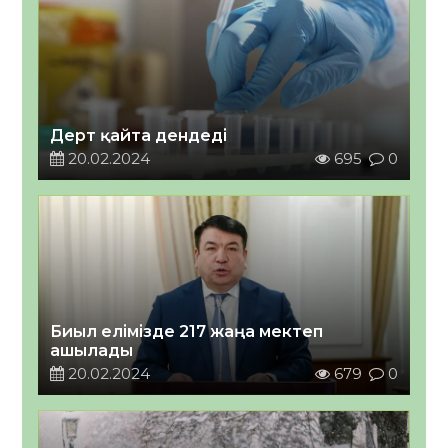
Дерт қайта дендеді
20.02.2024
695
0
Биыл елімізде 217 жаңа мектеп
ашылады
20.02.2024
679
0