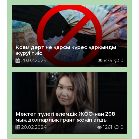
Қоғам дертіне қарсы күрес қарқынды
жүруі тиіс
20.02.2024
875
0
Мектеп түлегі әлемдік ЖОО-нан 208
мың долларлық грант жеңіп алды
20.02.2024
1261
0