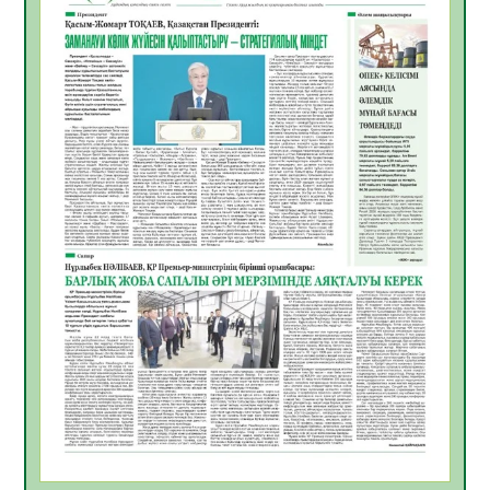
Мемлекет басшысы Қасым-Жомарт
Тоқаевтың Абай күнімен құттықтауы
10.08.2026
10
0
«Жастар және заң мен тәртіп» атты
облыстық жайдарман ойындары өтті
10.08.2026
9
0
Өңірде «Кең дала-2» бағдарламасы арқылы
80 шаруашылық қаржыландырылды
09.08.2026
23
0
Жер ресурстары тиімді игерілуде
09.08.2026
24
0
Ел игілігі үшін еңбек етіп жүрген
құрылысшыларға құрмет көрсетті
08.08.2026
21
0
ҚЫЗЫЛОРДАДА «ЖАСЫЛ ЕЛ» ЕҢБЕК
ЖАСАҚТАРЫНЫҢ ҚАТЫСУЫМЕН
ЭКОЛОГИЯЛЫҚ СЕНБІЛІК ӨТТІ