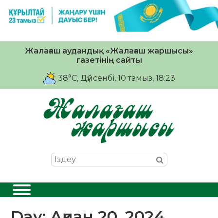
Жалағаш аудандық «Жалағаш жаршысы»
газетінің сайты
38°C
, Дүйсенбі, 10 тамыз, 18:23
Day:
Ақпан 20, 2024