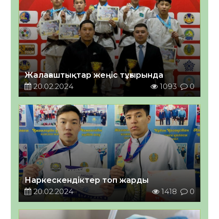
Жалағаштықтар жеңіс тұғырында
20.02.2024
1093
0
Наркескендіктер топ жарды
20.02.2024
1418
0