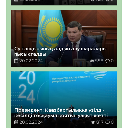
Су тасқынының алдын алу шаралары
пысықталды
20.02.2024
588
0
Президент: Қағазбастылыққа үзілді-
кесілді тосқауыл қоятын уақыт жетті
20.02.2024
817
0