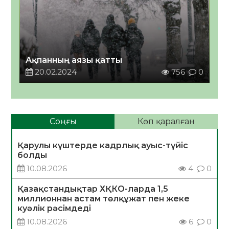
Ақпанның аязы қатты
20.02.2024
756
0
Соңғы
Көп қаралған
Қарулы күштерде кадрлық ауыс-түйіс
болды
10.08.2026
4
0
Қазақстандықтар ХҚКО-ларда 1,5
миллионнан астам төлқұжат пен жеке
куәлік рәсімдеді
10.08.2026
6
0