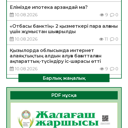
Елімізде ипотека арзандай ма?
10.08.2026
9
0
«Отбасы банктің» 2 қызметкері пара алғаны
үшін жұмыстан шығарылды
10.08.2026
11
0
Қызылорда облысында интернет
алаяқтықтың алдын алуға бағытталған
ақпараттық-түсіндіру іс-шарасы өтті
10.08.2026
9
0
Барлық жаңалық
САНАЛЫ ТАҢДАУ – ЖАРҚЫН БОЛАШАҚҚА
БАСТАР ЖОЛ
10.08.2026
18
0
PDF нұсқа
ҚҰРЫЛТАЙ САЙЛАУЫ – АЗАМАТТЫҚ
БЕЛСЕНДІЛІКТІҢ МАҢЫЗДЫ КӨРІНІСІ
10.08.2026
18
0