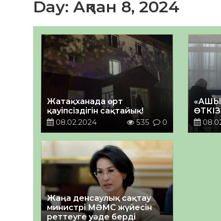
Day:
Ақпан 8, 2024
Жатақханада өрт
«АШЫҚ
қауіпсіздігін сақтайық!
ӨТКІЗ
08.02.2024
535
0
08.0
Жаңа денсаулық сақтау
министрі МӘМС жүйесін
реттеуге уәде берді