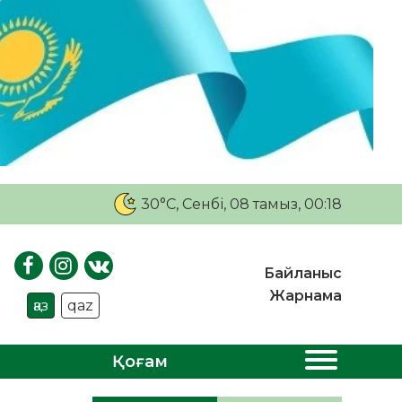
30°C
, Сенбі, 08 тамыз, 00:18
Байланыс
Жарнама
қаз
qaz
Қоғам