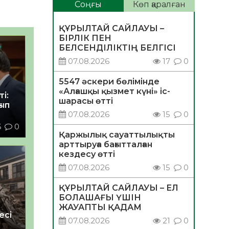
Соңғы
Көп қаралған
ҚҰРЫЛТАЙ САЙЛАУЫ –
БІРЛІК ПЕН
БЕЛСЕНДІЛІКТІҢ БЕЛГІСІ
07.08.2026
17
0
5547 әскери бөлімінде
«Алғашқы қызмет күні» іс-
і:
шарасы өтті
ғып
07.08.2026
15
0
6
0
Қаржылық сауаттылықты
арттыруға бағытталған
кездесу өтті
07.08.2026
15
0
ҚҰРЫЛТАЙ САЙЛАУЫ – ЕЛ
БОЛАШАҒЫ ҮШІН
ЖАУАПТЫ ҚАДАМ
есі
07.08.2026
21
0