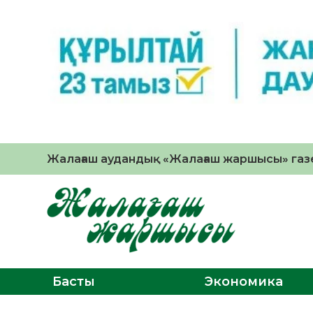
Жалағаш аудандық «Жалағаш жаршысы» газе
Басты
Экономика