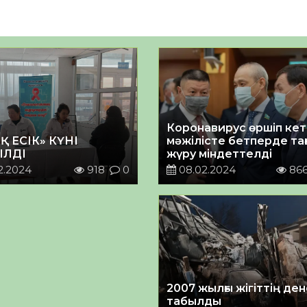
Коронавирус өршіп кетт
 ЕСІК» КҮНІ
мәжілісте бетперде та
ІЛДІ
жүру міндеттелді
2.2024
918
0
08.02.2024
86
2007 жылғы жігіттің ден
табылды