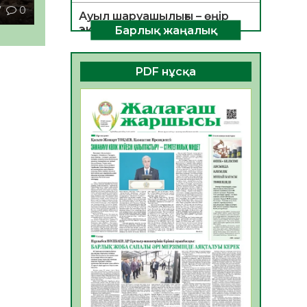
7
0
Ауыл шаруашылығы – өңір
экономикасының негізгі
Барлық жаңалық
тірегі
06.08.2026
31
0
PDF нұсқа
ҚОҒАМДЫҚ БЕЛСЕНДІЛІК –
ЕЛ ДАМУЫНЫҢ НЕГІЗІ
06.08.2026
30
0
ҚҰРЫЛТАЙ САЙЛАУЫ –
БОЛАШАҚҚА БАСТАР
ЖАУАПТЫ ТАҢДАУ
06.08.2026
32
0
Инфекциялық ауруларға
қарсы иммундау
жұмыстарының тиімділігі
06.08.2026
33
0
Көкжөтел ауруы туралы
06.08.2026
30
0