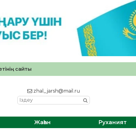
тінің сайты
zhal_jarsh@mail.ru
Жаһан
Руханият