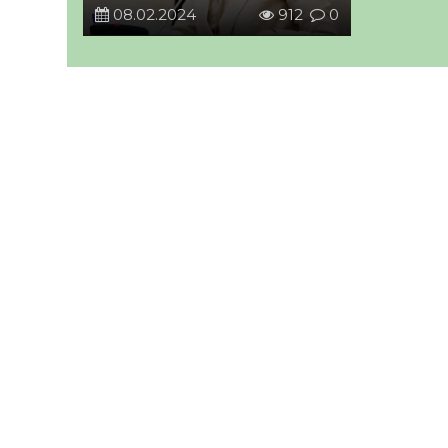
08.02.2024
912
0