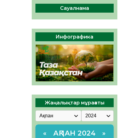
сақтау – әр азаматтың
міндеті
Сауалнама
05.08.2026
44
0
Руслан Рүстемұлы облыс
әкімінің кеңесшісі болып
Инфографика
тағайындалды
05.08.2026
41
0
Жаңалықтар мұрағаты
АҚПАН 2024
«
»