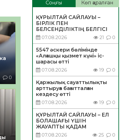
Соңғы
Көп қаралған
ҚҰРЫЛТАЙ САЙЛАУЫ –
БІРЛІК ПЕН
БЕЛСЕНДІЛІКТІҢ БЕЛГІСІ
07.08.2026
21
0
5547 әскери бөлімінде
«Алғашқы қызмет күні» іс-
ка
шарасы өтті
07.08.2026
19
0
1
0
Қаржылық сауаттылықты
арттыруға бағытталған
кездесу өтті
07.08.2026
19
0
ҚҰРЫЛТАЙ САЙЛАУЫ – ЕЛ
БОЛАШАҒЫ ҮШІН
ЖАУАПТЫ ҚАДАМ
07.08.2026
25
0
ды