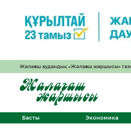
Жалағаш аудандық «Жалағаш жаршысы» газе
Басты
Экономика