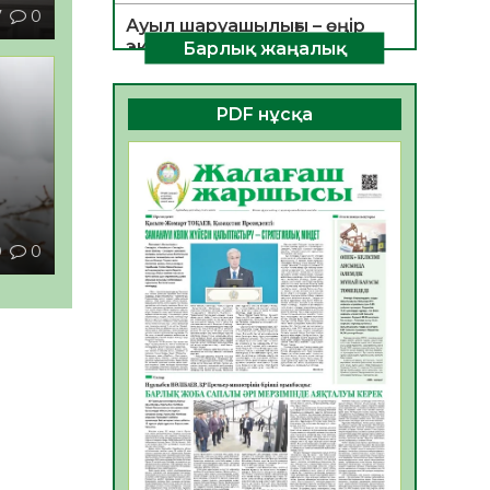
7
0
Ауыл шаруашылығы – өңір
экономикасының негізгі
Барлық жаңалық
тірегі
06.08.2026
34
0
PDF нұсқа
ҚОҒАМДЫҚ БЕЛСЕНДІЛІК –
ЕЛ ДАМУЫНЫҢ НЕГІЗІ
06.08.2026
32
0
ҚҰРЫЛТАЙ САЙЛАУЫ –
0
0
БОЛАШАҚҚА БАСТАР
ЖАУАПТЫ ТАҢДАУ
06.08.2026
35
0
Инфекциялық ауруларға
қарсы иммундау
жұмыстарының тиімділігі
06.08.2026
35
0
Көкжөтел ауруы туралы
06.08.2026
33
0