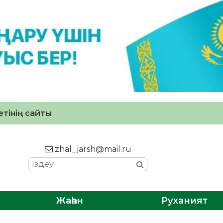
тінің сайты
zhal_jarsh@mail.ru
Жаһан
Руханият