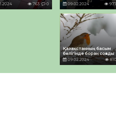
2.2024
763
0
09.02.2024
97
Қазақстанның басым
бөлігінде боран соғады
09.02.2024
81