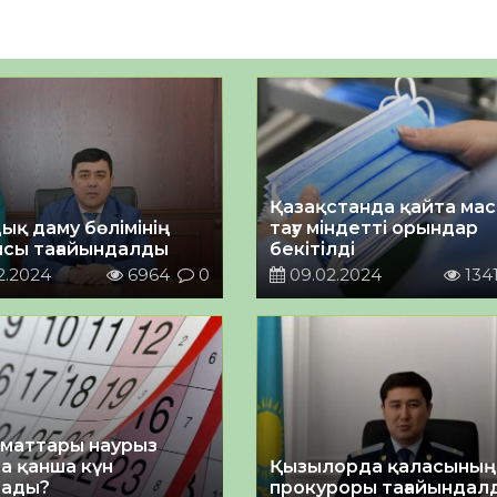
Қазақстанда қайта мас
ық даму бөлімінің
тағу міндетті орындар
сы тағайындалды
бекітілді
2.2024
6964
0
09.02.2024
134
аматтары наурыз
а қанша күн
Қызылорда қаласының
лады?
прокуроры тағайындал