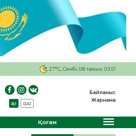
27°C
, Сенбі, 08 тамыз, 03:51
Байланыс
Жарнама
қаз
qaz
Қоғам