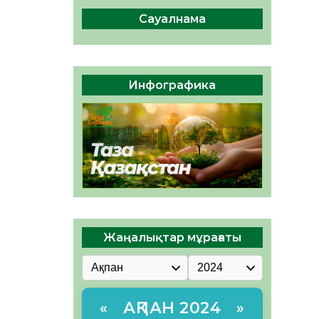
сақтау – әр азаматтың
міндеті
Сауалнама
05.08.2026
46
0
Руслан Рүстемұлы облыс
әкімінің кеңесшісі болып
Инфографика
тағайындалды
05.08.2026
43
0
Жаңалықтар мұрағаты
АҚПАН 2024
«
»