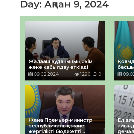
Day:
Ақпан 9, 2024
Жалағаш ауданының әкімі
Қоғамд
жеке қабылдау өткізді
басшы
09.02.2024
1290
0
09.0
Жаңа Премьер-министр
Ел аз
республикалық және
айынд
жергілікті бюджетті
дема