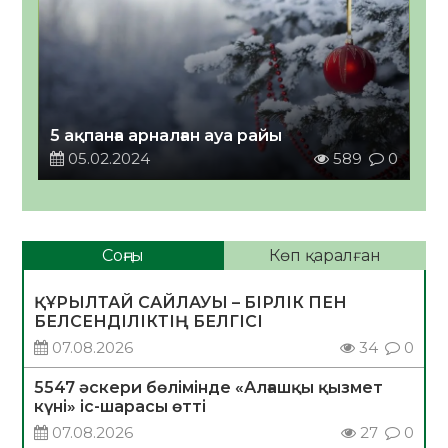
5 ақпанға арналған ауа райы
05.02.2024
589
0
Соңғы
Көп қаралған
ҚҰРЫЛТАЙ САЙЛАУЫ – БІРЛІК ПЕН
БЕЛСЕНДІЛІКТІҢ БЕЛГІСІ
07.08.2026
34
0
5547 әскери бөлімінде «Алғашқы қызмет
күні» іс-шарасы өтті
07.08.2026
27
0