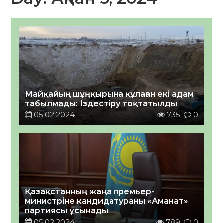
Майқайың шұңқырына құлаған екі адам
табылмады: Іздестіру тоқтатылды
05.02.2024
735
0
Қазақстанның жаңа премьер-
министріне кандидатураны «Аманат»
партиясы ұсынады
05.02.2024
789
0