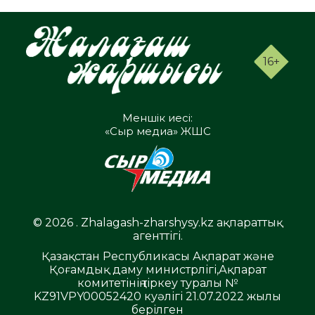
16+
Меншік иесі:
«Сыр медиа» ЖШС
© 2026 . Zhalagash-zharshysy.kz ақпараттық
агенттігі.
Қазақстан Республикасы Ақпарат және
Қоғамдық даму министрлігі,Ақпарат
комитетінің тіркеу туралы №
KZ91VPY00052420 куәлігі 21.07.2022 жылы
берілген