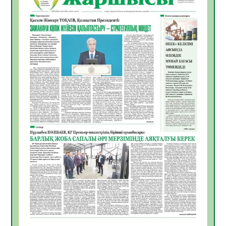
Инфекциялық ауруларға қарсы иммундау
жұмыстарының тиімділігі
06.08.2026
45
0
Көкжөтел ауруы туралы
06.08.2026
41
0
АПВ вакцинасы туралы мәлімет
06.08.2026
40
0
Open Air: Қызылорда облысы полиция
департаменті 20 мыңнан астам
көрерменнің қауіпсіздігін қамтамасыз етті
06.08.2026
54
0
ҚЫЗЫЛОРДАДА «САНАЛЫ ҰРПАҚ –
ЖАРҚЫН БОЛАШАҚ» АТТЫ КЕҢЕЙТІЛГЕН
МӘЖІЛІС ӨТТІ
05.08.2026
54
0
Қазақстан Орталық Азиядағы көшуге ең
қолайлы ел атанды