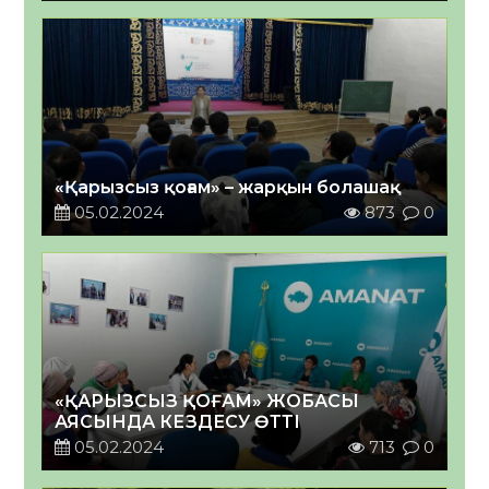
«Қарызсыз қоғам» – жарқын болашақ
05.02.2024
873
0
«ҚАРЫЗСЫЗ ҚОҒАМ» ЖОБАСЫ
АЯСЫНДА КЕЗДЕСУ ӨТТІ
05.02.2024
713
0