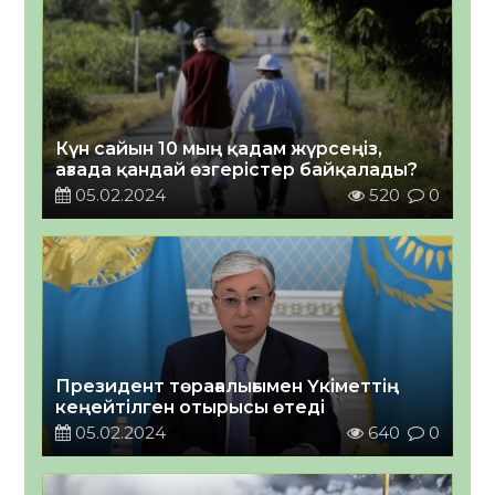
Күн сайын 10 мың қадам жүрсеңіз,
ағзада қандай өзгерістер байқалады?
05.02.2024
520
0
Президент төрағалығымен Үкіметтің
кеңейтілген отырысы өтеді
05.02.2024
640
0