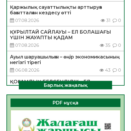
Қаржылық сауаттылықты арттыруға
бағытталған кездесу өтті
07.08.2026
31
0
ҚҰРЫЛТАЙ САЙЛАУЫ – ЕЛ БОЛАШАҒЫ
ҮШІН ЖАУАПТЫ ҚАДАМ
07.08.2026
35
0
Ауыл шаруашылығы – өңір экономикасының
негізгі тірегі
06.08.2026
43
0
ҚОҒАМДЫҚ БЕЛСЕНДІЛІК – ЕЛ
Барлық жаңалық
ДАМУЫНЫҢ НЕГІЗІ
06.08.2026
40
0
PDF нұсқа
ҚҰРЫЛТАЙ САЙЛАУЫ – БОЛАШАҚҚА
БАСТАР ЖАУАПТЫ ТАҢДАУ
06.08.2026
42
0