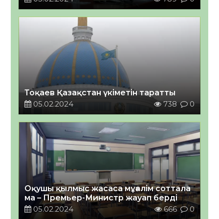
Тоқаев Қазақстан үкіметін таратты
05.02.2024
738
0
Оқушы қылмыс жасаса мұғалім соттала
ма – Премьер-Министр жауап берді
05.02.2024
666
0