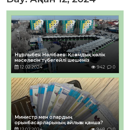
Нұрлыбек Нәлібаев: Қоғамдық көлік
мәселесін түбегейлі шешеміз
12.02.2024
942
0
Министр мен олардың
орынбасарларының айлығы қанша?
12.02.2024
948
0