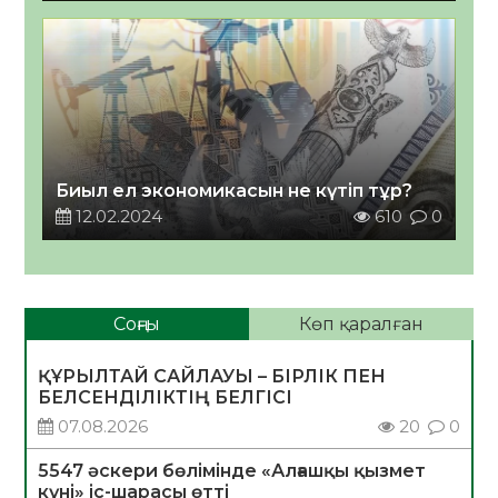
Биыл ел экономикасын не күтіп тұр?
12.02.2024
610
0
Соңғы
Көп қаралған
ҚҰРЫЛТАЙ САЙЛАУЫ – БІРЛІК ПЕН
БЕЛСЕНДІЛІКТІҢ БЕЛГІСІ
07.08.2026
20
0
5547 әскери бөлімінде «Алғашқы қызмет
күні» іс-шарасы өтті