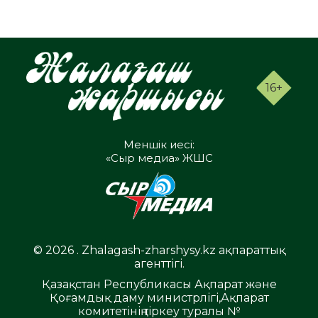
16+
Меншік иесі:
«Сыр медиа» ЖШС
© 2026 . Zhalagash-zharshysy.kz ақпараттық
агенттігі.
Қазақстан Республикасы Ақпарат және
Қоғамдық даму министрлігі,Ақпарат
комитетінің тіркеу туралы №