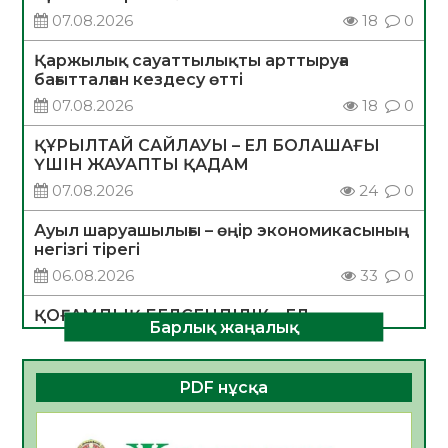
07.08.2026
18
0
Қаржылық сауаттылықты арттыруға
бағытталған кездесу өтті
07.08.2026
18
0
ҚҰРЫЛТАЙ САЙЛАУЫ – ЕЛ БОЛАШАҒЫ
ҮШІН ЖАУАПТЫ ҚАДАМ
07.08.2026
24
0
Ауыл шаруашылығы – өңір экономикасының
негізгі тірегі
06.08.2026
33
0
ҚОҒАМДЫҚ БЕЛСЕНДІЛІК – ЕЛ
Барлық жаңалық
ДАМУЫНЫҢ НЕГІЗІ
06.08.2026
31
0
PDF нұсқа
ҚҰРЫЛТАЙ САЙЛАУЫ – БОЛАШАҚҚА
БАСТАР ЖАУАПТЫ ТАҢДАУ
06.08.2026
33
0