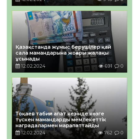
Қазақстанда жұмыс берушілер қай
сала мамандарына жоғары жалақы
ұсынады
12.02.2024
691
0
Тоқаев табиғи апат кезінде көзге
түскен мамандарды мемлекеттік
наградалармен марапаттайды
12.02.2024
762
0