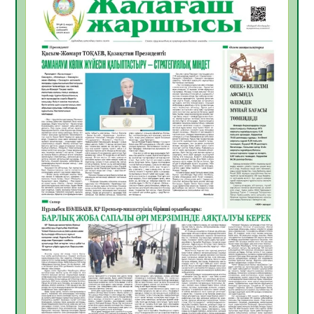
Инфекциялық ауруларға қарсы иммундау
жұмыстарының тиімділігі
06.08.2026
34
0
Көкжөтел ауруы туралы
06.08.2026
32
0
АПВ вакцинасы туралы мәлімет
06.08.2026
32
0
Open Air: Қызылорда облысы полиция
департаменті 20 мыңнан астам
көрерменнің қауіпсіздігін қамтамасыз етті
06.08.2026
42
0
ҚЫЗЫЛОРДАДА «САНАЛЫ ҰРПАҚ –
ЖАРҚЫН БОЛАШАҚ» АТТЫ КЕҢЕЙТІЛГЕН
МӘЖІЛІС ӨТТІ
05.08.2026
44
0