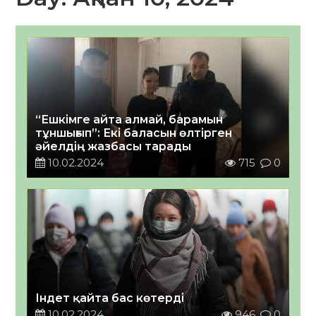
“Ешкімге айта алмай, барамын
тұншығып”: Екі баласын өлтірген
әйелдің жазбасы тарады
10.02.2024
715
0
Індет қайта бас көтерді
10.02.2024
946
0