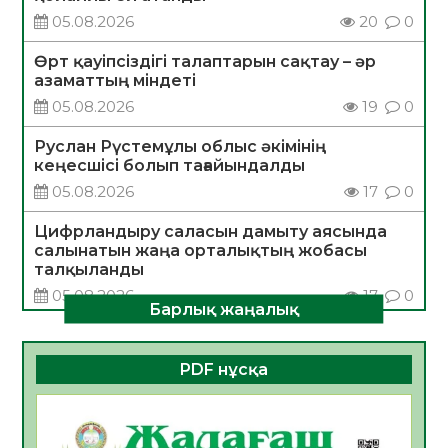
05.08.2026
20
0
Өрт қауіпсіздігі талаптарын сақтау – әр
азаматтың міндеті
05.08.2026
19
0
Руслан Рүстемұлы облыс әкімінің
кеңесшісі болып тағайындалды
05.08.2026
17
0
Цифрландыру саласын дамыту аясында
салынатын жаңа орталықтың жобасы
талқыланды
05.08.2026
17
0
Барлық жаңалық
Алғашқы цифрлық жасанды интеллект
құралдарының таныстырылымы өтті
PDF нұсқа
05.08.2026
18
0
Қазақстандықтардың 72,3%-ы жаңа
Құрылтай үшін дауыс беруге дайын