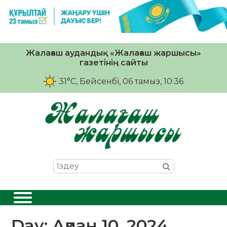
Жалағаш аудандық «Жалағаш жаршысы»
газетінің сайты
31°C
, Бейсенбі, 06 тамыз, 10:36
Day:
Ақпан 10, 2024