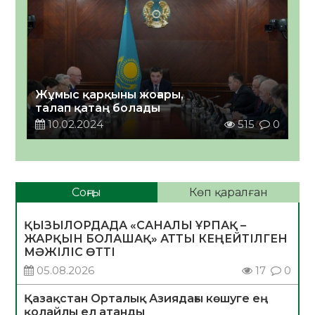
Жұмыс қарқыны жоғары,
талап қатаң болады
10.02.2024
515
0
Соңғы
Көп қаралған
ҚЫЗЫЛОРДАДА «САНАЛЫ ҰРПАҚ –
ЖАРҚЫН БОЛАШАҚ» АТТЫ КЕҢЕЙТІЛГЕН
МӘЖІЛІС ӨТТІ
05.08.2026
17
0
Қазақстан Орталық Азиядағы көшуге ең
қолайлы ел атанды