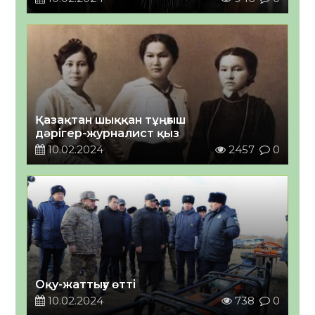
Қазақтан шыққан тұңғыш
дәрігер-журналист қыз
10.02.2024
2457
0
Оқу-жаттығу өтті
10.02.2024
738
0