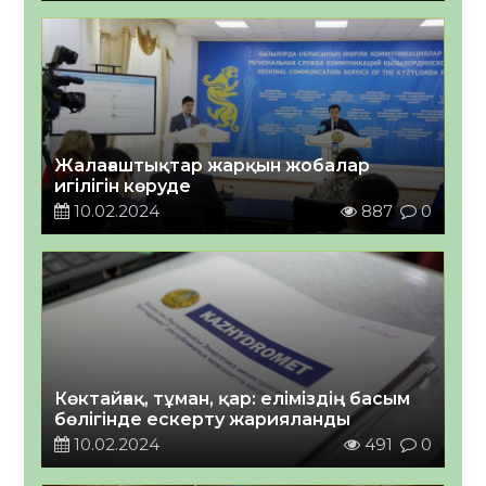
Жалағаштықтар жарқын жобалар
игілігін көруде
10.02.2024
887
0
Көктайғақ, тұман, қар: еліміздің басым
бөлігінде ескерту жарияланды
10.02.2024
491
0