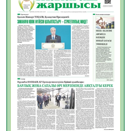
05.08.2026
19
0
ӘРБІР ДАУЫС – ҚОҒАМ ДАМУЫНА
ҚОСЫЛҒАН ҮЛЕС
05.08.2026
26
0
ҚҰРЫЛТАЙ САЙЛАУЫ – БІРЛІК ПЕН
ЖАУАПКЕРШІЛІККЕ БАСТАЙТЫН ҚАДАМ
05.08.2026
24
0
Мектептен – Ұлттық ұлан сапына
04.08.2026
34
0
Үкіметтік емес ұйымдарға арналған
сыйлықақы конкурсына өтінім қабылдау
басталды
04.08.2026
38
0
Үкіметте Президенттің отандық тауарды
қолдау жөніндегі тапсырмаларының
жүзеге асырылу барысы қаралуда