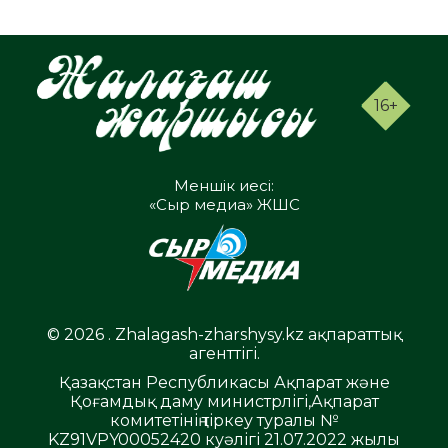
16+
Меншік иесі:
«Сыр медиа» ЖШС
© 2026 . Zhalagash-zharshysy.kz ақпараттық
агенттігі.
Қазақстан Республикасы Ақпарат және
Қоғамдық даму министрлігі,Ақпарат
комитетінің тіркеу туралы №
KZ91VPY00052420 куәлігі 21.07.2022 жылы