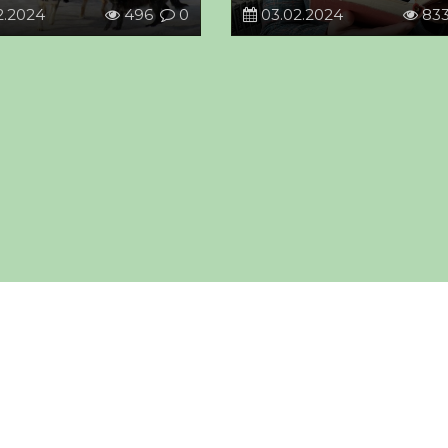
2.2024
496
0
03.02.2024
83