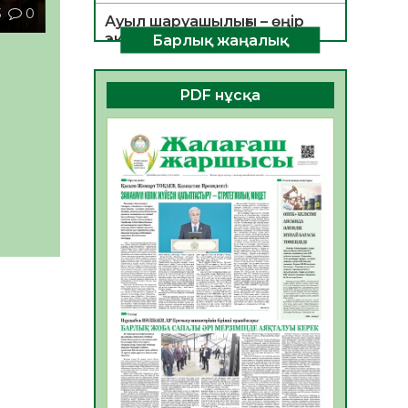
3
0
Ауыл шаруашылығы – өңір
экономикасының негізгі
Барлық жаңалық
тірегі
06.08.2026
31
0
PDF нұсқа
ҚОҒАМДЫҚ БЕЛСЕНДІЛІК –
ЕЛ ДАМУЫНЫҢ НЕГІЗІ
06.08.2026
30
0
ҚҰРЫЛТАЙ САЙЛАУЫ –
БОЛАШАҚҚА БАСТАР
ЖАУАПТЫ ТАҢДАУ
06.08.2026
32
0
Инфекциялық ауруларға
қарсы иммундау
жұмыстарының тиімділігі
06.08.2026
33
0
Көкжөтел ауруы туралы
06.08.2026
30
0