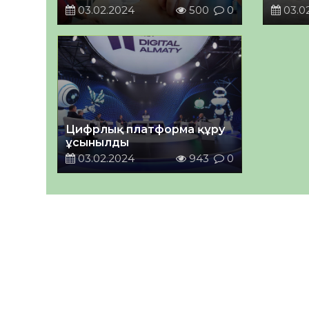
03.02.2024
500
0
03.0
Цифрлық платформа құру
ұсынылды
03.02.2024
943
0