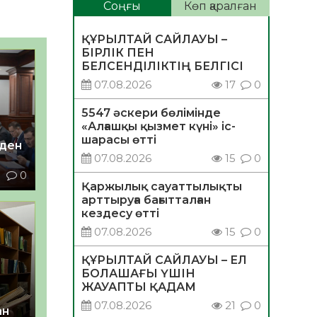
Соңғы
Көп қаралған
ҚҰРЫЛТАЙ САЙЛАУЫ –
БІРЛІК ПЕН
БЕЛСЕНДІЛІКТІҢ БЕЛГІСІ
07.08.2026
17
0
5547 әскери бөлімінде
«Алғашқы қызмет күні» іс-
шарасы өтті
еден
07.08.2026
15
0
1
0
Қаржылық сауаттылықты
арттыруға бағытталған
кездесу өтті
07.08.2026
15
0
ҚҰРЫЛТАЙ САЙЛАУЫ – ЕЛ
БОЛАШАҒЫ ҮШІН
ЖАУАПТЫ ҚАДАМ
07.08.2026
21
0
ан