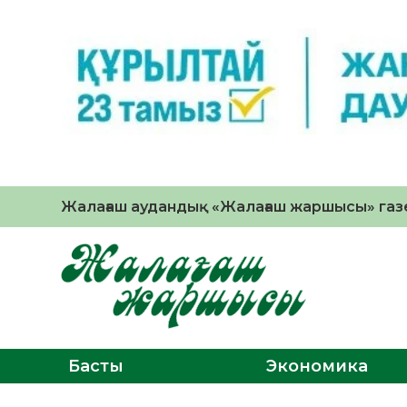
Жалағаш аудандық «Жалағаш жаршысы» газе
Басты
Экономика