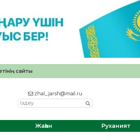
тінің сайты
zhal_jarsh@mail.ru
Жаһан
Руханият