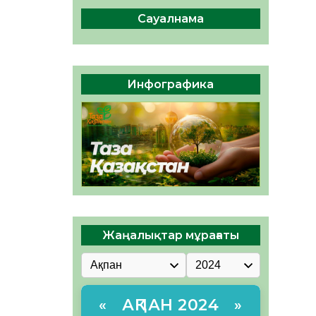
сақтау – әр азаматтың
міндеті
Сауалнама
05.08.2026
44
0
Руслан Рүстемұлы облыс
әкімінің кеңесшісі болып
Инфографика
тағайындалды
05.08.2026
41
0
Жаңалықтар мұрағаты
АҚПАН 2024
«
»