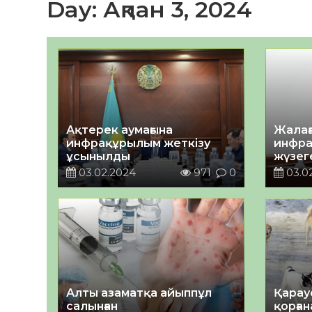
Day:
Ақпан 3, 2024
Ақтерек аумағына
Жалағ
инфрақұрылым жеткізу
инфр
ұсынылды
жүзег
03.02.2024
971
0
03.0
Алты азаматқа айыппұл
Қараус
салынған
қорға