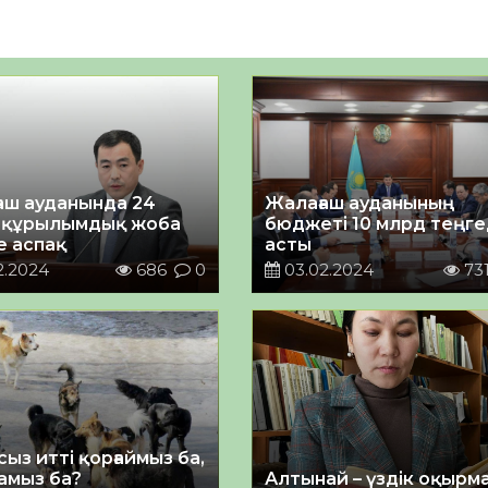
аш ауданында 24
Жалағаш ауданының
ақұрылымдық жоба
бюджеті 10 млрд теңг
е аспақ
асты
2.2024
686
0
03.02.2024
73
ыз итті қорғаймыз ба,
намыз ба?
Алтынай – үздік оқырм