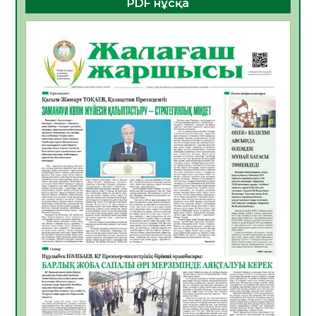
PDF нұсқа
ҚҰРЫЛТАЙ САЙЛАУЫ – БОЛАШАҚҚА
БАСТАР ЖАУАПТЫ ТАҢДАУ
06.08.2026
56
0
Инфекциялық ауруларға қарсы иммундау
жұмыстарының тиімділігі
06.08.2026
58
0
Көкжөтел ауруы туралы
06.08.2026
56
0
АПВ вакцинасы туралы мәлімет
06.08.2026
57
0
Open Air: Қызылорда облысы полиция
департаменті 20 мыңнан астам
көрерменнің қауіпсіздігін қамтамасыз етті
06.08.2026
67
0
ҚЫЗЫЛОРДАДА «САНАЛЫ ҰРПАҚ –
ЖАРҚЫН БОЛАШАҚ» АТТЫ КЕҢЕЙТІЛГЕН