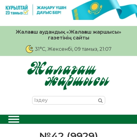
Жалағаш аудандық «Жалағаш жаршысы»
газетінің сайты
31°C
, Жексенбі, 09 тамыз, 21:07
№42 (9929)