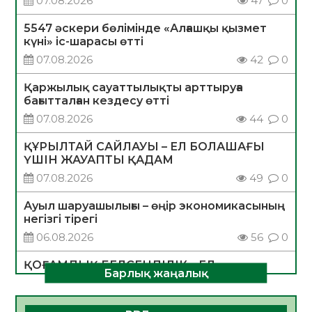
07.08.2026
47
0
5547 әскери бөлімінде «Алғашқы қызмет
күні» іс-шарасы өтті
07.08.2026
42
0
Қаржылық сауаттылықты арттыруға
бағытталған кездесу өтті
07.08.2026
44
0
ҚҰРЫЛТАЙ САЙЛАУЫ – ЕЛ БОЛАШАҒЫ
ҮШІН ЖАУАПТЫ ҚАДАМ
07.08.2026
49
0
Ауыл шаруашылығы – өңір экономикасының
негізгі тірегі
06.08.2026
56
0
ҚОҒАМДЫҚ БЕЛСЕНДІЛІК – ЕЛ
Барлық жаңалық
ДАМУЫНЫҢ НЕГІЗІ
06.08.2026
54
0