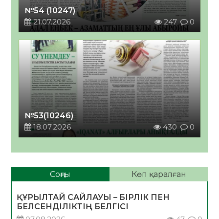
№54 (10247)
21.07.2026
247
0
№53(10246)
18.07.2026
430
0
Соңғы
Көп қаралған
ҚҰРЫЛТАЙ САЙЛАУЫ – БІРЛІК ПЕН
БЕЛСЕНДІЛІКТІҢ БЕЛГІСІ