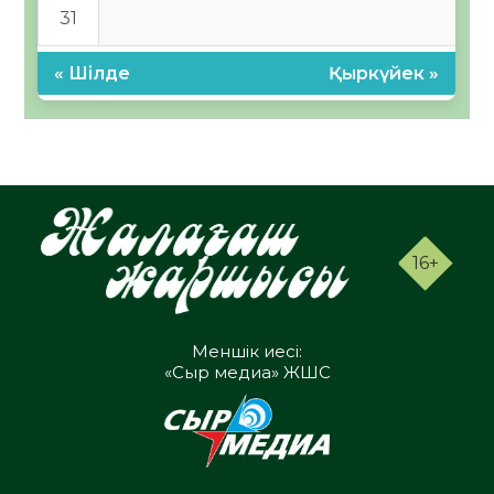
31
« Шілде
Қыркүйек »
16+
Меншік иесі:
«Сыр медиа» ЖШС