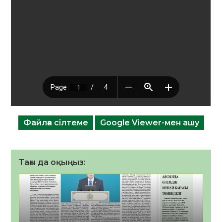
Файлға сілтеме
Google Viewer-мен ашу
Тағы да оқыңыз: