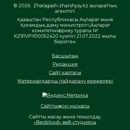
© 2026 . Zhalagash-zharshysy.kz ақпараттық
агенттігі.
Қазақстан Республикасы Ақпарат және
Қоғамдық даму министрлігі,Ақпарат
комитетінің тіркеу туралы №
KZ91VPY00052420 куәлігі 21.07.2022 жылы
берілген
Басшылық
Редакция
Сайт картасы
Материалдарды пайдалану ережелері
Сайттың ескі нұсқасы
Сайтты жасау және техқолдау
«Beoblood» веб-студиясы