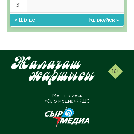
31
« Шілде
Қыркүйек »
16+
Меншік иесі:
«Сыр медиа» ЖШС