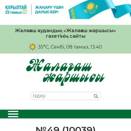
Жалағаш аудандық «Жалағаш жаршысы»
газетінің сайты
35°C
, Сенбі, 08 тамыз, 13:40
№49 (10039)