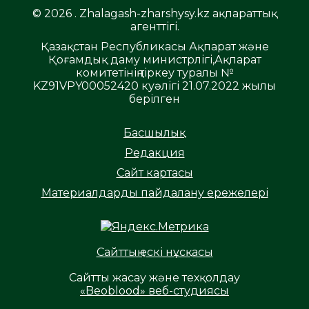
© 2026 . Zhalagash-zharshysy.kz ақпараттық
агенттігі.
Қазақстан Республикасы Ақпарат және
Қоғамдық даму министрлігі,Ақпарат
комитетінің тіркеу туралы №
KZ91VPY00052420 куәлігі 21.07.2022 жылы
берілген
Басшылық
Редакция
Сайт картасы
Материалдарды пайдалану ережелері
Сайттың ескі нұсқасы
Сайтты жасау және техқолдау
«Beoblood» веб-студиясы