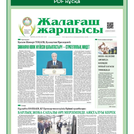
PDF нұсқа
ҚҰРЫЛТАЙ САЙЛАУЫ – БОЛАШАҚҚА
БАСТАР ЖАУАПТЫ ТАҢДАУ
06.08.2026
38
0
Инфекциялық ауруларға қарсы иммундау
жұмыстарының тиімділігі
06.08.2026
40
0
Көкжөтел ауруы туралы
06.08.2026
36
0
АПВ вакцинасы туралы мәлімет
06.08.2026
36
0
Open Air: Қызылорда облысы полиция
департаменті 20 мыңнан астам
көрерменнің қауіпсіздігін қамтамасыз етті
06.08.2026
48
0
ҚЫЗЫЛОРДАДА «САНАЛЫ ҰРПАҚ –
ЖАРҚЫН БОЛАШАҚ» АТТЫ КЕҢЕЙТІЛГЕН