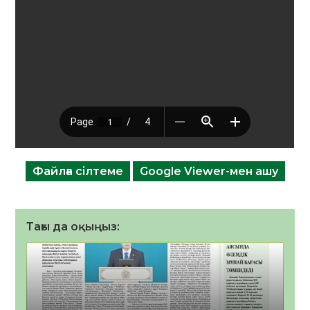
Файлға сілтеме
Google Viewer-мен ашу
Тағы да оқыңыз: