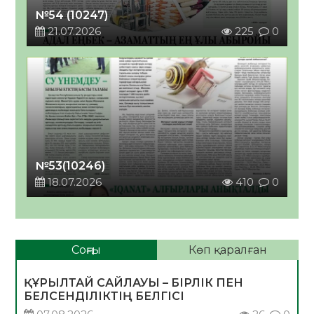
№54 (10247)
21.07.2026
225
0
№53(10246)
18.07.2026
410
0
Соңғы
Көп қаралған
ҚҰРЫЛТАЙ САЙЛАУЫ – БІРЛІК ПЕН
БЕЛСЕНДІЛІКТІҢ БЕЛГІСІ