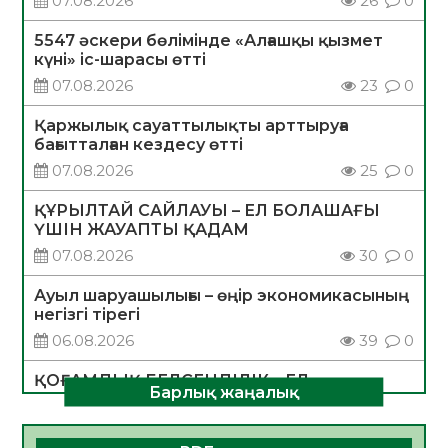
07.08.2026
26
0
5547 әскери бөлімінде «Алғашқы қызмет
күні» іс-шарасы өтті
07.08.2026
23
0
Қаржылық сауаттылықты арттыруға
бағытталған кездесу өтті
07.08.2026
25
0
ҚҰРЫЛТАЙ САЙЛАУЫ – ЕЛ БОЛАШАҒЫ
ҮШІН ЖАУАПТЫ ҚАДАМ
07.08.2026
30
0
Ауыл шаруашылығы – өңір экономикасының
негізгі тірегі
06.08.2026
39
0
ҚОҒАМДЫҚ БЕЛСЕНДІЛІК – ЕЛ
Барлық жаңалық
ДАМУЫНЫҢ НЕГІЗІ
06.08.2026
36
0