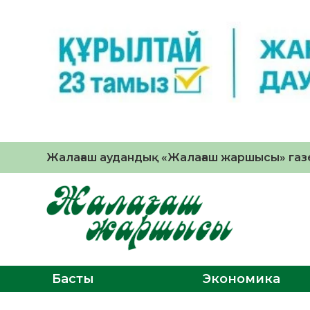
Жалағаш аудандық «Жалағаш жаршысы» газе
Басты
Экономика