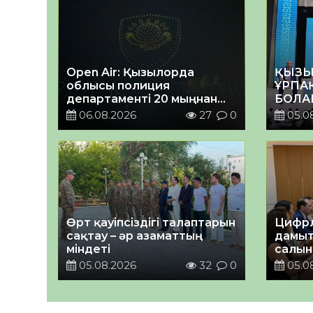
Open Air: Қызылорда
ҚЫЗЫ
облысы полиция
ҰРПА
департаменті 20 мыңнан
БОЛА
астам көрерменнің
КЕҢЕ
06.08.2026
27
0
05.0
қауіпсіздігін қамтамасыз
ӨТТІ
етті
Өрт қауіпсіздігі талаптарын
Цифрл
сақтау – әр азаматтың
дамыт
міндеті
салын
ортал
05.08.2026
32
0
05.0
талқы