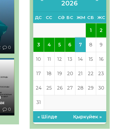
2026
ДС
СС
СӘ
БС
ЖМ
СБ
ЖС
1
2
7
3
4
5
6
8
9
2
0
10
11
12
13
14
15
16
17
18
19
20
21
22
23
24
25
26
27
28
29
30
й
31
ын
1
0
« Шілде
Қыркүйек »