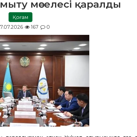
амыту мәселесі қаралды
Қоғам
7.07.2026
167
0