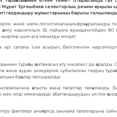
 төрағалығымен өткен Үкімет отырысында газ 
імі Мұрат Ергешбаев селекторлық режим арқылы қ
рдегі газдандыру жұмыстарының барысы талқыланд
рлік және көлік-логистикалық инфрақұрылымды тол
 қамту көрсеткішін 65 пайызға жуық деңгейден 80
– өңірлер үшін аса маңызды міндет.
 әрі сапалы іске асырып, белгіленген көрсеткішт
ымен тұрақты қамтамасыз ету мәселесі де қаралды. 
ала және аудан әкімдеріне сұйытылған газдың тұрақт
тылуын бақылау тапсырылды.
қ тазалығына қатысты жаңа талаптар талқыланды. Б
лар мен елді мекендерді абаттандырудың үлгілік қағ
тіру фактілері анықталса, заңнама талаптарына сәйке