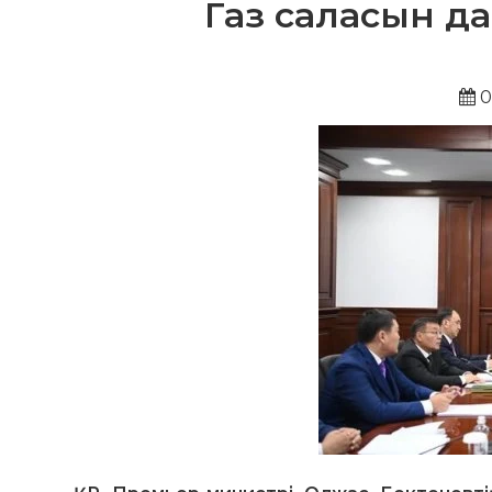
Газ саласын д
0