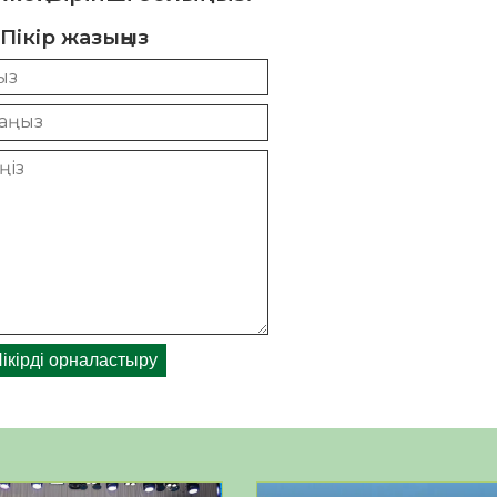
Пікір жазыңыз