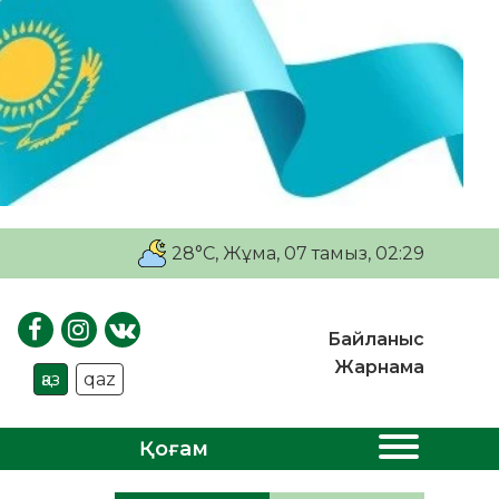
28°C
, Жұма, 07 тамыз, 02:29
Байланыс
Жарнама
қаз
qaz
Қоғам