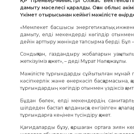
ҚР Премьер-министрі Олжас Бектеновтің
дамыту мәселесі қаралды. Оған облыс әк
Үкімет отырысынан кейінгі мәжілісте өңі
«Мемлекет басшысы энергетикалық, инжене
дамыту, елді мекендерді көгілдір отынмен
дейін арттыру жөнінде тапсырма берді. Бұл 
Сондықтан, газдандыру жобаларын уақытылы
жеткізуіміз қажет», – деді Мұрат Нәлқожаұлы.
Мәжілісте тұрғындарды сұйытылған мұнай газ
кәсіпкерлік және өнеркәсіп басқармасына, қ
тұрғындардың көгілдір отынмен үздіксіз қам
Бұдан бөлек, елді мекендердің санитарлы
шілдеден бастап қолданысқа енгізілген қала
тұрғындарға кеңінен түсіндіру қажет.
Қағидаларды бұзу, қоршаған ортаға зиян кел