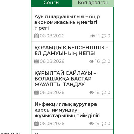
Соңғы
Көп қаралған
Ауыл шаруашылығы – өңір
экономикасының негізгі
тірегі
06.08.2026
11
0
ҚОҒАМДЫҚ БЕЛСЕНДІЛІК –
ЕЛ ДАМУЫНЫҢ НЕГІЗІ
06.08.2026
16
0
ҚҰРЫЛТАЙ САЙЛАУЫ –
БОЛАШАҚҚА БАСТАР
ЖАУАПТЫ ТАҢДАУ
06.08.2026
18
0
Инфекциялық ауруларға
қарсы иммундау
жұмыстарының тиімділігі
06.08.2026
19
0