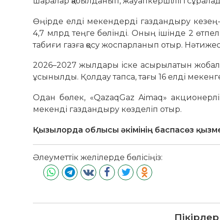
шаралар қабылданып, жауапкершілігі сұрала
Өңірде елді мекендерді газдандыру кезең-
4,7 млрд теңге бөлінді. Оның ішінде 2 өтпе
табиғи газға қосу жоспарланып отыр. Нәтижесі
2026–2027 жылдары іске асырылатын жобала
ұсынылды. Қолдау тапса, тағы 16 елді мекенге 
Одан бөлек, «QazaqGaz Aimaq» акционерлі
мекенді газдандыру көзделіп отыр.
Қызылорда облысы әкімінің баспасөз қызм
Әлеуметтік желілерде бөлісіңіз:
Пікірлер