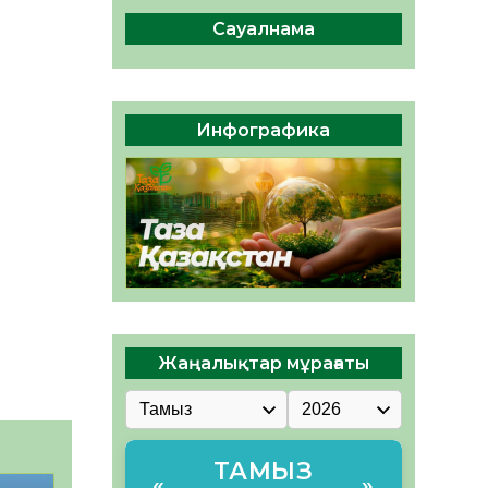
ы жаңа Құрылтай үшін дауыс
беруге дайын
Сауалнама
05.08.2026
31
0
ӘРБІР ДАУЫС – ҚОҒАМ
ДАМУЫНА ҚОСЫЛҒАН
Инфографика
ҮЛЕС
05.08.2026
36
0
Жаңалықтар мұрағаты
ТАМЫЗ
«
»