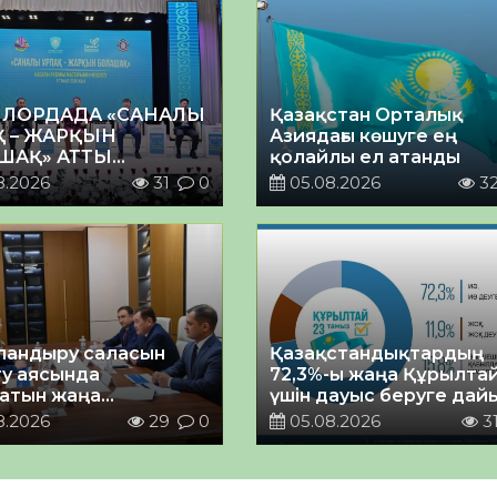
ЛОРДАДА «САНАЛЫ
Қазақстан Орталық
Қ – ЖАРҚЫН
Азиядағы көшуге ең
ШАҚ» АТТЫ
қолайлы ел атанды
ЙТІЛГЕН МӘЖІЛІС
8.2026
31
0
05.08.2026
3
андыру саласын
Қазақстандықтардың
у аясында
72,3%-ы жаңа Құрылта
атын жаңа
үшін дауыс беруге дай
ықтың жобасы
8.2026
29
0
05.08.2026
3
ланды