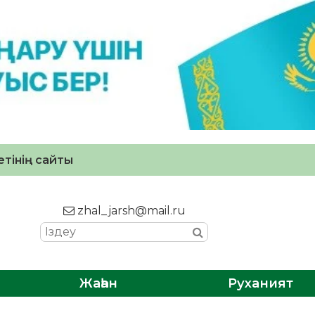
тінің сайты
zhal_jarsh@mail.ru
Жаһан
Руханият