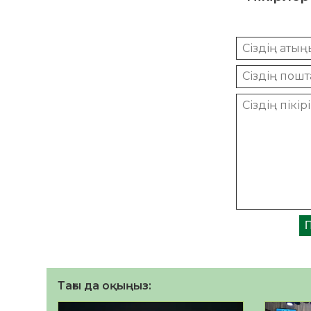
Тағы да оқыңыз: