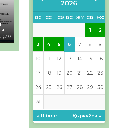
2026
ДС
СС
СӘ
БС
ЖМ
СБ
ЖС
й
ын
1
2
6
0
6
3
4
5
7
8
9
10
11
12
13
14
15
16
17
18
19
20
21
22
23
24
25
26
27
28
29
30
31
« Шілде
Қыркүйек »