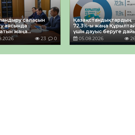
андыру саласын
Қазақстандықтардың
у аясында
72,3%-ы жаңа Құрылта
атын жаңа
үшін дауыс беруге дай
ықтың жобасы
8.2026
23
0
05.08.2026
2
ланды