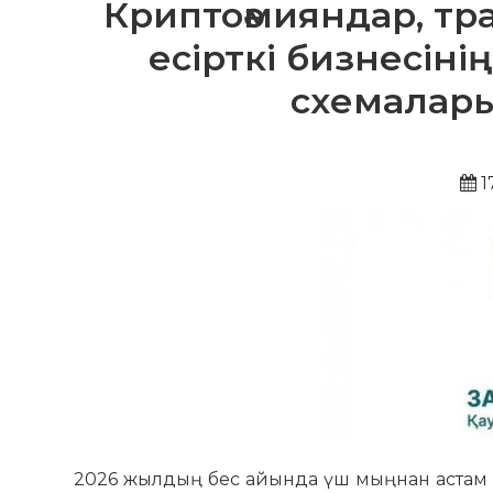
Криптоәмияндар, тра
есірткі бизнесін
схемалары
1
2026 жылдың бес айында үш мыңнан астам есі