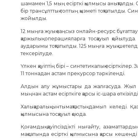
шамамен 1,5 мың есірткі қылмысы анықталды. 
бір трансұлттық топтың қызметі тоқтатылды. Си
жойылды.
12 мыңға жуық заңсыз онлайн-ресурс бұғаттауға
қаржылық операцияларға тосқауыл қойылуд
аударымы тоқтатылды. 125 мыңға жуық шетелд
тексерілуде.
Үлкен қауіптің бірі – синтетикалық есірткіле
11 тоннадан астам прекурсор тәркіленді.
Алдын алу жұмыстары да жалғасуда. Жыл 
мыңнан астам есірткіге қарсы іс-шара өткізіл
Халықаралық ынтымақтастық дамып келеді. Қаз
қылмысына тосқауыл қоюда.
Қоғамдық қауіпсіздікті нығайту, азаматтар
мақсатында есірткі қылмысына қарсы кешенді