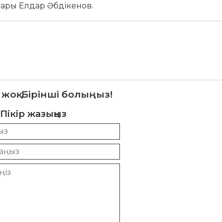
сары Елдар Әбдікенов.
 жоқ. Бірінші болыңыз!
Пікір жазыңыз