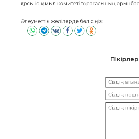
қарсы іс-қимыл комитеті төрағасының орынба
Әлеуметтік желілерде бөлісіңіз:
Пікірлер