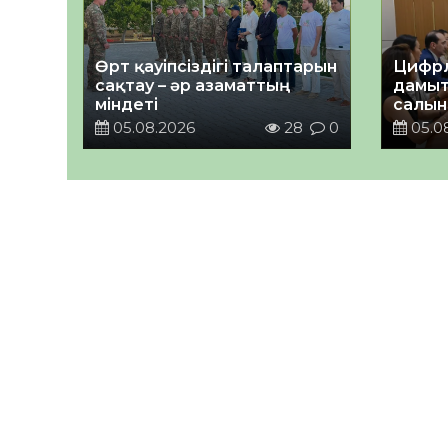
Өрт қауіпсіздігі талаптарын
Цифрл
сақтау – әр азаматтың
дамыт
міндеті
салын
ортал
05.08.2026
28
0
05.0
талқы