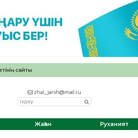
тінің сайты
zhal_jarsh@mail.ru
Жаһан
Руханият