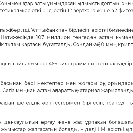
Сонымен қатар алты ұйымдасқан қылмыстық топтың, оны
нтетикалық есірткі өндіретін 12 зертхана және 42 фито
 жіберілді. Ұлттық банкпен бірлесіп, есірткі бизнесіне
а. Нәтижесінде 107 миллион теңгеден астам күмәнд
ік төлем картасы бұғатталды. Сондай-ақ 20 мың кри
р. Заңсыз айналымнан 466 килограмм синтетикалық есір
басынан бері мектептер мен жоғары оқу орындары
ді. Сегіз мыңнан астам ақпараттық материал жарияланды
ақстан шетелдік әріптестерімен бірлесіп, трансұлттық
дың денсаулығын қорғау және жас ұрпақтың болашағы
 жұмыстар жалғасатын болады, – деді ІІМ есірткі қ