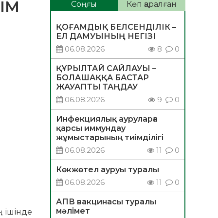
ІІМ
Соңғы
Көп қаралған
ҚОҒАМДЫҚ БЕЛСЕНДІЛІК –
ЕЛ ДАМУЫНЫҢ НЕГІЗІ
06.08.2026
8
0
ҚҰРЫЛТАЙ САЙЛАУЫ –
БОЛАШАҚҚА БАСТАР
ЖАУАПТЫ ТАҢДАУ
06.08.2026
9
0
Инфекциялық ауруларға
қарсы иммундау
жұмыстарының тиімділігі
06.08.2026
11
0
Көкжөтел ауруы туралы
06.08.2026
11
0
АПВ вакцинасы туралы
мәлімет
ң ішінде