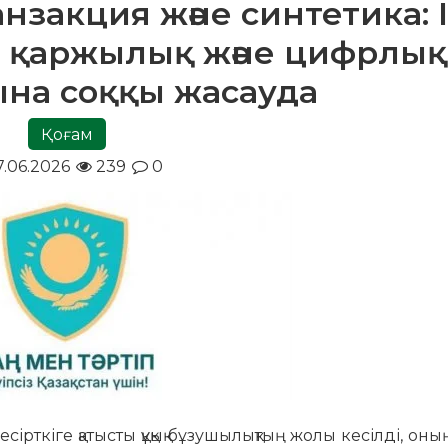
нзакция және синтетика: 
ің қаржылық және цифрлық
на соққы жасауда
Қоғам
7.06.2026
239
0
рткіге қатысты құқық бұзушылықтың жолы кесілді, оны