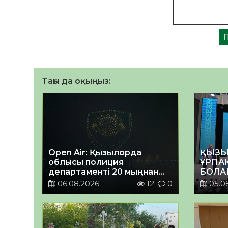
Тағы да оқыңыз:
Open Air: Қызылорда
ҚЫЗЫ
облысы полиция
ҰРПА
департаменті 20 мыңнан
БОЛА
астам көрерменнің
КЕҢЕ
06.08.2026
12
0
05.0
қауіпсіздігін қамтамасыз
ӨТТІ
етті