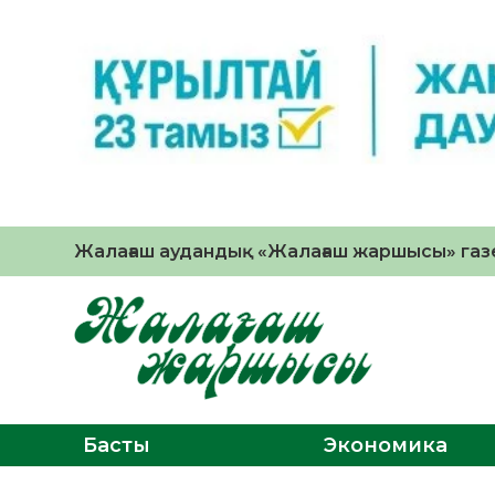
Жалағаш аудандық «Жалағаш жаршысы» газе
Басты
Экономика