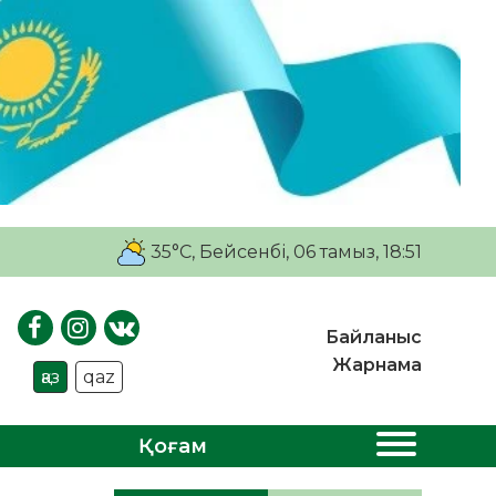
35°C
, Бейсенбі, 06 тамыз, 18:51
Байланыс
Жарнама
қаз
qaz
Қоғам