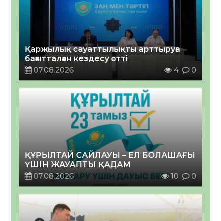
Қаржылық сауаттылықты арттыруға
бағытталған кездесу өтті
07.08.2026
4
0
ҚҰРЫЛТАЙ САЙЛАУЫ – ЕЛ БОЛАШАҒЫ
ҮШІН ЖАУАПТЫ ҚАДАМ
07.08.2026
10
0