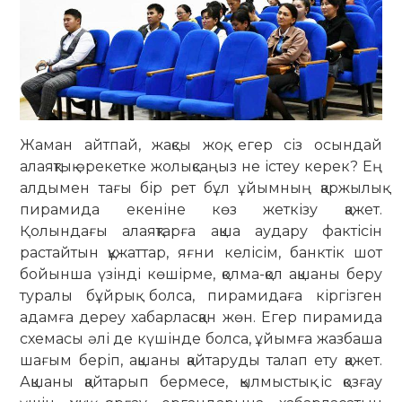
Жаман айтпай, жақсы жоқ, егер сіз осындай
алаяқтық әрекетке жолық­саңыз не істеу керек? Ең
алдымен тағы бір рет бұл ұйымның қаржылық
пирамида екеніне көз жеткізу қажет.
Қолындағы алаяқтарға ақша аудару фактісін
растайтын құжаттар, яғни ке­лісім, банктік шот
бойынша үзінді кө­шірме, қолма-қол ақшаны беру
туралы бұйрық болса, пирамидаға кіргізген
адамға дереу хабарласқан жөн. Егер пирамида
схемасы әлі де күшінде болса, ұйымға жазбаша
шағым беріп, ақшаны қайтаруды талап ету қажет.
Ақшаны қайтарып бермесе, қылмыстық іс қозғау