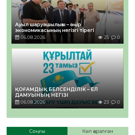
Ауыл шаруашылығы – өңір
экономикасының негізгі тірегі
06.08.2026
25
0
ҚОҒАМДЫҚ БЕЛСЕНДІЛІК – ЕЛ
ДАМУЫНЫҢ НЕГІЗІ
06.08.2026
23
0
Соңғы
Көп қаралған