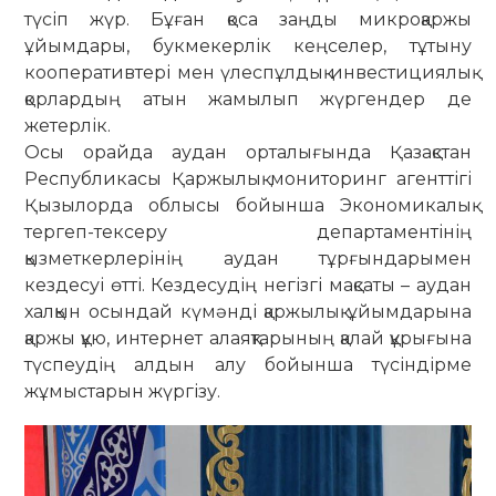
түсіп жүр. Бұған қоса заңды микроқаржы
ұйымдары, букмекерлік кеңселер, тұтыну
кооперативтері мен үлеспұлдық инвестициялық
қорлардың атын жамылып жүргендер де
жетерлік.
Осы орайда аудан орталығында Қазақстан
Республикасы Қаржылық мониторинг агенттігі
Қызылорда облысы бойынша Экономикалық
тергеп-тексеру департаментінің
қызметкерлерінің аудан тұрғындарымен
кездесуі өтті. Кездесудің негізгі мақсаты – аудан
халқын осындай күмәнді қаржылық ұйымдарына
қаржы құю, интернет алаяқтарының қалай құрығына
түспеудің алдын алу бойынша түсіндірме
жұмыстарын жүргізу.