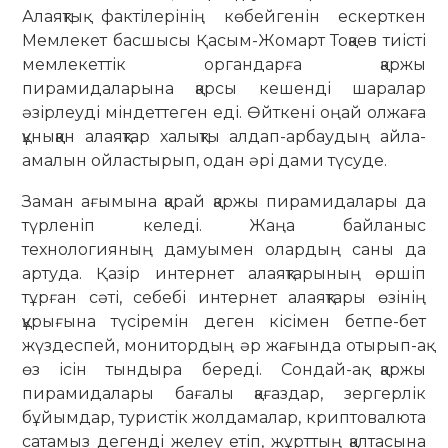
Алаяқтық фактілерінің көбейгенін ескерткен
Мемлекет басшысы Қасым-Жомарт Тоқаев тиісті
мемлекеттік органдарға қаржы
пирамидаларына қарсы кешенді шаралар
әзірлеуді міндеттеген еді. Өйткені оңай олжаға
құныққан алаяқтар халықты алдап-арбаудың айла-
амалын ойластырып, одан әрі дами түсуде.
Заман ағымына қарай қаржы пира­мидалары да
түрленіп келеді. Жаңа бай­ланыс
технологияның дамуымен олардың саны да
артуда. Қазір интер­нет алаяқтарының өршіп
тұрған сәті, себебі интернет алаяқтары өзінің
құрығына түсіремін деген кісімен бетпе-бет
жүздеспей, монитордың әр жағында отырып-ақ
өз ісін тындыра береді. Сондай-ақ қаржы
пирамидалары баға­лы қағаздар, зергерлік
бұйымдар, ту­ристік жолдамалар, криптовалюта
са­тамыз дегенді желеу етіп, жұрттың қалтасына