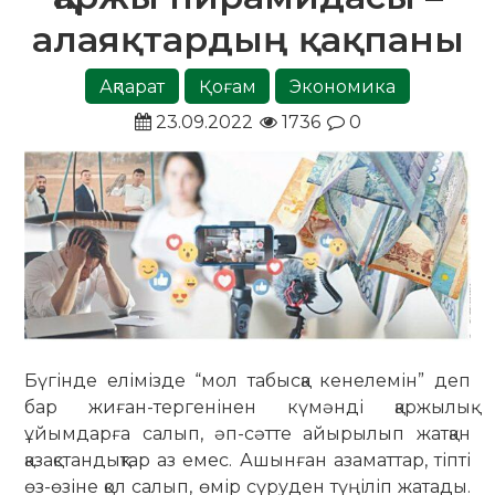
алаяқтардың қақпаны
Ақпарат
Қоғам
Экономика
23.09.2022
1736
0
Бүгінде елімізде “мол табысқа кенелемін” деп
бар жиған-тергенінен күмәнді қаржылық
ұйымдарға салып, әп-сәтте айырылып жатқан
қазақстандықтар аз емес. Ашынған азаматтар, тіпті
өз-өзіне қол салып, өмір сүруден түңіліп жатады.