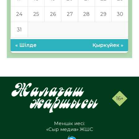
24
25
26
27
28
29
30
31
« Шілде
Қыркүйек »
16+
Меншік иесі:
«Сыр медиа» ЖШС