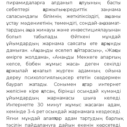
пирамидаларға алданып қалуы­ның басты
себептерi қаржылық-кре­диттiк заңнама
саласындағы бi­лiм­нiң жеткiлiксiздiгi, ақшаны
ұстау мәде­ниетiнiң төмендiгi, сондай-ақ аза­мат­
тардың ақша жинауы және инвес­тициялауынан
болып табылады. Өйт­кені мұндай
ұйымдардың жарнама саясаты өте қарқынды
дамыған. «Ақшаңды еселеп қайтарасың», «Жақсы
өмірге жолдама», «Анаңды Меккеге апарғың
келсе, бізбен жұмыс жаса» деген секілді
қаржылай қиналып жүрген адамның ойына
дереу психологиялық әсер ететін сөздермен
баурап жатады. Сонымен қатар интернет
желісіне кіре қалсаң, бірінші осындай күмәнді
ұйымдардың жарнамасы шыға келеді.
Интернетте 30 минут жұмыс жасаған адам,
кемінде 3-4 рет осындай жарнамаға кездеседі.
Яғни мұндай алаяқтар адам тартудың барлық
тәсілін пайдалануға дайын екенін көрсетеді.