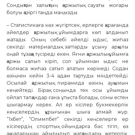
Сондықтан халықтың қаржылық сауаты жоғары
болуы қазіргі таңда маңызды.
– Статистикаға көз жүгіртсек, ерлерге қа­ра­ғанда
әйелдер қаржылық ұйым­дарға көп алданып
жатады. Оның себебі әйелді ыдыс, жиһаз
секілді материалдық заттарды ұсыну арқылы
оңай тұзаққа түсіреді екен. Яғни қаржылық ұйымға
қаржы салып кіріп, сол ұйымнан ыдыс не
болмаса жиһаз сатып алатын көрінеді. Содан
өзіңнен кейін 3-4 адам тартуды міндеттейді.
Осылай қаржылық пи­ра­мида өзінің ауқымын
кеңейтеді. Бі­рақ соңында тек осы ұйымды
ойлап тап­қандар ғана ұтыста болады, соны естен
шығармау керек. Ал ер кісілер бук­мекерлік
кеңселердің құрығынан шыға алмай жүр.
“1хбет”, “Олимпбет” секілді кеңселерге ер
кісілердің спорттық ойын­дарға бәс тігіп, өз
ақшаларынан айырылып жатқандары жетерлік.