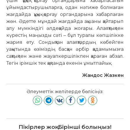
үшін құқық қорғау органдарына хабарласатын
ұйымдастырушыларға, одан нәтиже болмаған
жағдайда құқық қорғау органдарына хабарлаған
жөн. Әдетте мұндай жағдайда ақшаны қай­тарып
алу мүмкіндігі әлдеқайда жоғары. Алаяқтықпен
күрестің маңызды сәті – бұл туралы көпшілікке
жария ету. Сондықтан алаяқ­тардың көбейген
уақытында өзіміздің бас­қан әрбір қадамымызға
сақтықпен және жауапкершілікпен қара­ған абзал.
Тегін ірімшік тек қақпанда екенін ұмытпайық.
Жандос Жазкен
Әлеуметтік желілерде бөлісіңіз:
Пікірлер жоқ. Бірінші болыңыз!