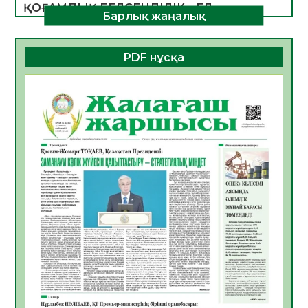
ҚОҒАМДЫҚ БЕЛСЕНДІЛІК – ЕЛ
Барлық жаңалық
ДАМУЫНЫҢ НЕГІЗІ
06.08.2026
23
0
PDF нұсқа
ҚҰРЫЛТАЙ САЙЛАУЫ – БОЛАШАҚҚА
БАСТАР ЖАУАПТЫ ТАҢДАУ
06.08.2026
26
0
Инфекциялық ауруларға қарсы иммундау
жұмыстарының тиімділігі
06.08.2026
27
0
Көкжөтел ауруы туралы
06.08.2026
24
0
АПВ вакцинасы туралы мәлімет
06.08.2026
25
0
Open Air: Қызылорда облысы полиция
департаменті 20 мыңнан астам
көрерменнің қауіпсіздігін қамтамасыз етті