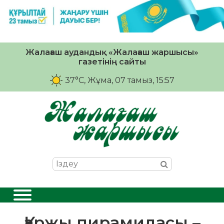
Жалағаш аудандық «Жалағаш жаршысы»
газетінің сайты
37°C
, Жұма, 07 тамыз, 15:57
Қаржы пирамидасы –