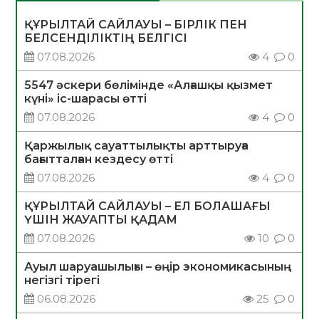
ҚҰРЫЛТАЙ САЙЛАУЫ – БІРЛІК ПЕН
БЕЛСЕНДІЛІКТІҢ БЕЛГІСІ
07.08.2026
4
0
5547 әскери бөлімінде «Алғашқы қызмет
күні» іс-шарасы өтті
07.08.2026
4
0
Қаржылық сауаттылықты арттыруға
бағытталған кездесу өтті
07.08.2026
4
0
ҚҰРЫЛТАЙ САЙЛАУЫ – ЕЛ БОЛАШАҒЫ
ҮШІН ЖАУАПТЫ ҚАДАМ
07.08.2026
10
0
Ауыл шаруашылығы – өңір экономикасының
негізгі тірегі
06.08.2026
25
0