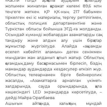
«Каспи голд» арқылы аударым қа­былдау
жолымен жиналған қаражат көлемі 89,6 млн
теңгеге жеткен. ҚР ҚК-ның 217 бабымен
тіркелген екі іс материалы, тергеу реттілігімен,
облыстық полиция департаментіне және
Түркістан облысы бойынша ЭТД-ға жолданды.
Осындай күмәнді жобалардан азаматтарды сақ­
тандыру және алдын алу үшін бірқатар
жұмыстар жүргізілуде. Алайда «ақшамды
еселеп көбейтіп аламын» деген сеніммен
мыңдаған жан ал­данып қалып жатыр. Облыстық
қо­ғамдық даму басқармасымен бірлесіп, біздің
мамандар аудандарда кездесулер өткізіп жүр.
Облыстық телеарнамен бірге бейнеролик
жасалды, «Азаматтарға ар­налған үкімет»
залдарында, сауда орын­дарында, қала
көшесіндегі LED экрандарда көрсетілуде, –
дейді Майра Оралбаева.
Ашығын айтқанда, халықтың мұн­дай