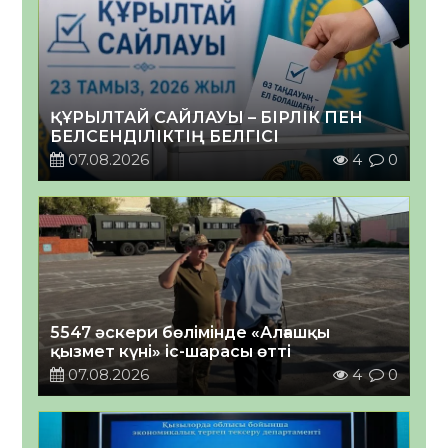
ҚҰРЫЛТАЙ САЙЛАУЫ – БІРЛІК ПЕН
БЕЛСЕНДІЛІКТІҢ БЕЛГІСІ
07.08.2026
4
0
5547 әскери бөлімінде «Алғашқы
қызмет күні» іс-шарасы өтті
07.08.2026
4
0