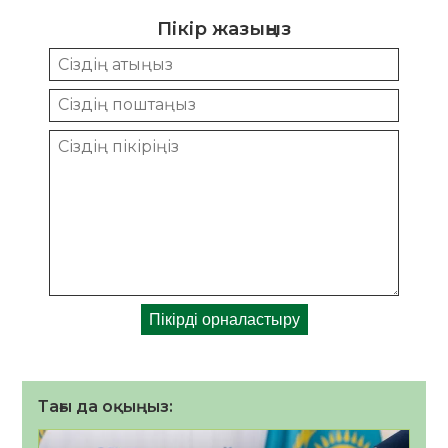
Пікір жазыңыз
Тағы да оқыңыз: