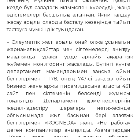
теңгенің мүлкіне тыйым салынған. Қазіргі
кезде бұл саладағы қылмыспен күресудің жаңа
әдістемелері бас­шылыққа алынған. Яғни талдау
жасау ар­қылы оларды басталу кезеңінде тыйып
тастауға мүмкіндік туындаған.
– Әлеуметтік желі арқылы оңай олжа ұсынатын
жарнамалық сайттар мен сілтемелерді анықтау
мақсатында тұ­рақ­ты түрде арнайы ақпараттық
жүйемен мониторинг жасалады. Бүгінгі күнге
департамент мамандарымен заңсыз ойын
белгілерімен 1 178, оның 747-сі заңсыз ойын
бизнесі және қар­жы пирамидасына қатысты 431
сайт­ пен сілтеменің белсенді жұмысы
тоқтатылды. Департамент қызмет­керлерінің
жедел-іздестіру шаралары нә­тижесінде
облысымызда жыл ба­сынан бері алаяқтық
белгілерімен «ROGNEDA» және «Не работа»
деген компаниялар анықталды. Азаматтардан