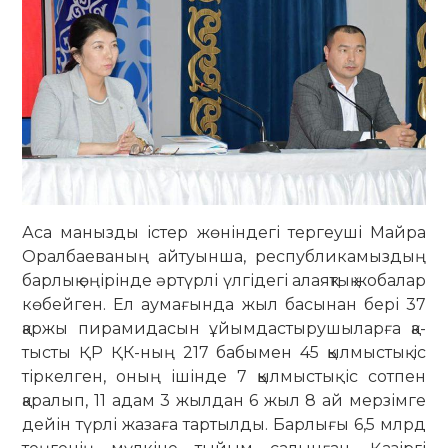
Аса манызды істер жөніндегі тергеуші Майра
Оралбаеваның айтуын­ша, республикамыздың
барлық өңірінде әртүрлі үлгідегі алаяқ­тық жобалар
көбейген. Ел аума­ғында жыл басынан бері 37
қаржы пирамидасын ұйымдастырушыларға қа­
тысты ҚР ҚК-ның 217 бабымен 45 қыл­мыстық іс
тіркелген, оның ішінде 7 қылмыстық іс сотпен
қаралып, 11 адам 3 жылдан 6 жыл 8 ай мерзімге
дейін түрлі жазаға тартылды. Барлығы 6,5 млрд