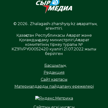
© 2026 . Zhalagash-zharshysy.kz ақпараттық
агенттігі.
Қазақстан Республикасы Ақпарат және
Қоғамдық даму министрлігі,Ақпарат
комитетінің тіркеу туралы №
KZ91VPY00052420 куәлігі 21.07.2022 жылы
берілген
Басшылық
Редакция
Сайт картасы
Материалдарды пайдалану ережелері
Сайттың ескі нұсқасы