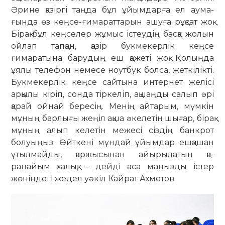
Әрине қазіргі таңда бұл ұйымдарға ел аума­
ғында өз кеңсе-ғимараттарын ашуға рұқсат жоқ.
Бірақ бұл кеңселер жұмыс істеудің басқа жолын
ойлап тапқан, қазір букмекерлік кеңсе
ғимаратына барудың еш қажеті жоқ. Қолыңда
ұялы телефон немесе ноут­бук болса, жеткілікті.
Букмекерлік кеңсе сайтына интернет желісі
арқылы кіріп, сонда тіркеліп, ақшаңды салып әрі
қарай ойнай бересің. Менің ай­та­рым, мүмкін
мұның барлығы жеңіл ақша әкелетін шығар, бірақ
мұның алып келетін межесі сіздің банкрот
болуыңыз. Өйткені мұндай ұйымдар ешқашан
ұтыл­­майды, қаржысынан айырылатын қа­
рапайым халық, – дейді аса манызды іс­тер
жөніндегі жедел уәкіл Кайрат Ахметов.