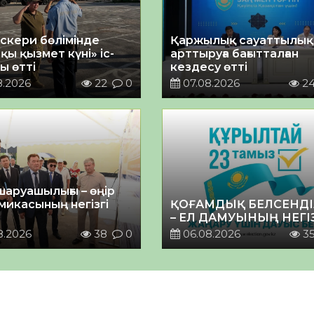
әскери бөлімінде
Қаржылық сауаттылы
қы қызмет күні» іс-
арттыруға бағытталған
ы өтті
кездесу өтті
8.2026
22
0
07.08.2026
2
шаруашылығы – өңір
микасының негізгі
ҚОҒАМДЫҚ БЕЛСЕНДІ
– ЕЛ ДАМУЫНЫҢ НЕГІ
8.2026
38
0
06.08.2026
3