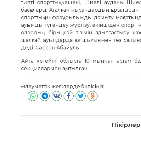
типті спорттық кешені, Шиелі ауданы Шие
басқалары. Аталған нысандардың құрылысын
спорттық инфрақұрылымды дамыту мақсатында 
ауқымды түгендеу жүргізу, екіншіден спорт 
олардың бірыңғай тізімін қалыптастыру жо
шалғай ауылдарда аз шығынмен тез салына
деді Сәрсен Абайұлы.
Айта кетейік, облыста 10 мыңнан астам б
секциялармен қамтылған.
Әлеуметтік желілерде бөлісіңіз:
Пікірлер