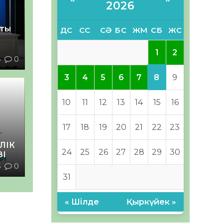
2026
қты
ДС
СС
СӘ
БС
ЖМ
СБ
ЖС
1
2
4
0
8
3
4
5
6
7
9
10
11
12
13
14
15
16
17
18
19
20
21
22
23
ЛІК
24
25
26
27
28
29
30
ЗІ
5
0
31
« Шілде
Қыркүйек »