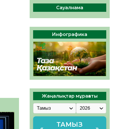
сақтау – әр азаматтың
міндеті
Сауалнама
05.08.2026
49
0
Руслан Рүстемұлы облыс
әкімінің кеңесшісі болып
Инфографика
тағайындалды
05.08.2026
46
0
Жаңалықтар мұрағаты
ТАМЫЗ
«
»