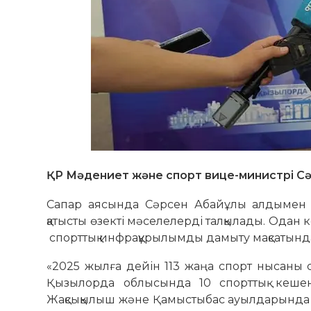
ҚР Мәдениет және спорт вице-министрі Сәр
Сапар аясында Сәрсен Абайұлы алдымен о
қатысты өзекті мәселелерді талқылады. Одан
спорттық инфрақұрылымды дамыту мақсатында
«2025 жылға дейін 113 жаңа спорт нысаны 
Қызылорда облысында 10 спорттық кешен
Жақсықылыш және Қамыстыбас ауылдарында 