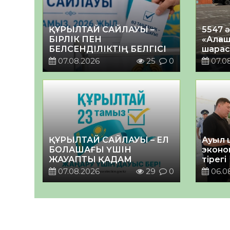
ҚҰРЫЛТАЙ САЙЛАУЫ –
5547 
БІРЛІК ПЕН
«Алғаш
БЕЛСЕНДІЛІКТІҢ БЕЛГІСІ
шарас
07.08.2026
25
0
07.0
ҚҰРЫЛТАЙ САЙЛАУЫ – ЕЛ
Ауыл 
БОЛАШАҒЫ ҮШІН
эконо
ЖАУАПТЫ ҚАДАМ
тірегі
07.08.2026
29
0
06.0