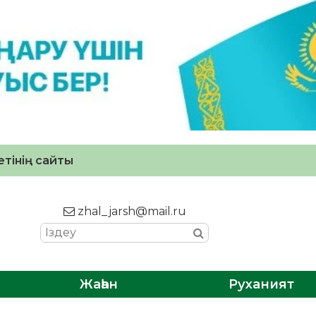
тінің сайты
zhal_jarsh@mail.ru
Жаһан
Руханият