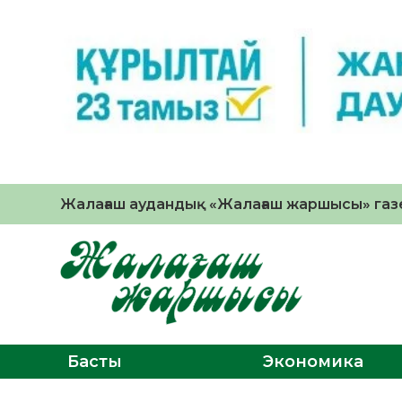
Жалағаш аудандық «Жалағаш жаршысы» газе
Басты
Экономика