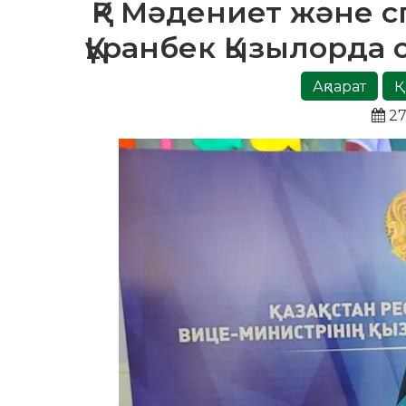
ҚР Мәдениет және с
Құранбек Қызылорда
Ақпарат
Қ
27