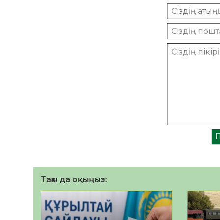
Тағы да оқыңыз: