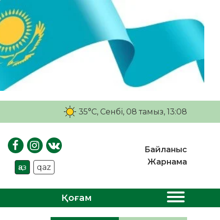
35°C
, Сенбі, 08 тамыз, 13:08
Байланыс
Жарнама
қаз
qaz
Қоғам