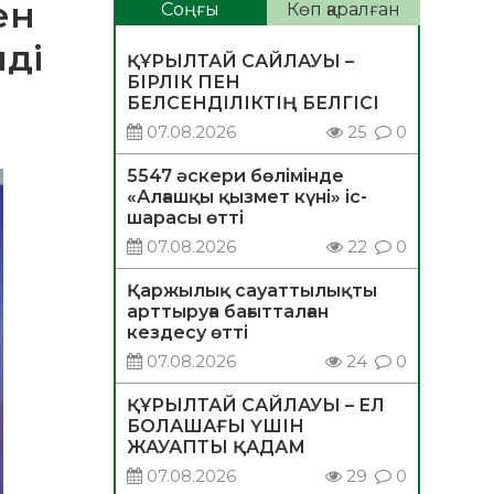
ен
Соңғы
Көп қаралған
лді
ҚҰРЫЛТАЙ САЙЛАУЫ –
БІРЛІК ПЕН
БЕЛСЕНДІЛІКТІҢ БЕЛГІСІ
07.08.2026
25
0
5547 әскери бөлімінде
«Алғашқы қызмет күні» іс-
шарасы өтті
07.08.2026
22
0
Қаржылық сауаттылықты
арттыруға бағытталған
кездесу өтті
07.08.2026
24
0
ҚҰРЫЛТАЙ САЙЛАУЫ – ЕЛ
БОЛАШАҒЫ ҮШІН
ЖАУАПТЫ ҚАДАМ
07.08.2026
29
0