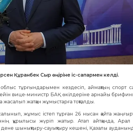
сен Құранбек Сыр өңіріне іс-сапармен келді.
блыс тұрғындарымен кездесіп, аймақтың спорт с
 кейін вице-министр БАҚ өкілдеріне арнайы брифинг 
 жасалып жатқан жұмыстарға тоқталды.
салынып, жұмыс істеп тұрған 26 нысан қайта жаңғы
нің құрылысы жүріп жатыр. Атап айтқанда, Арал
дене шынықтыру-сауықтыру кешені, Қазалы ауданынд