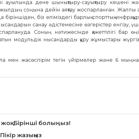
лі ауылында дене шынықтыру-сауықтыру кешені жә
 жылдың соңына дейін аяқтау жоспарланған. Жалпы 
біріншіден, біз еліміздегі барлық спорттық инфрақ
нысандарын санау әдістемесіне өзгерістер енгізу, ү
спарлануда. Соның нәтижесінде қажеттілігі бар өң
тын модульдік нысандарды құру жұмыстары жүргізіл
ала мен жасөспірім тегін үйірмелер және 6 мыңна
 жоқ. Бірінші болыңыз!
Пікір жазыңыз