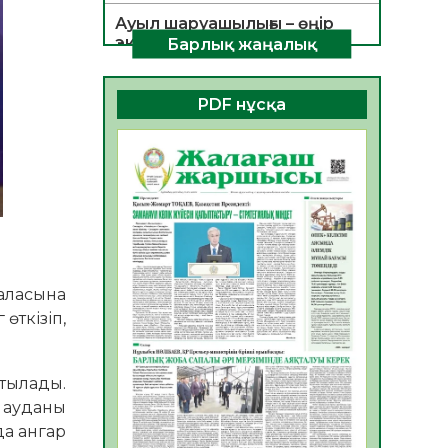
Ауыл шаруашылығы – өңір
экономикасының негізгі
Барлық жаңалық
тірегі
06.08.2026
38
0
PDF нұсқа
ҚОҒАМДЫҚ БЕЛСЕНДІЛІК –
ЕЛ ДАМУЫНЫҢ НЕГІЗІ
06.08.2026
35
0
ҚҰРЫЛТАЙ САЙЛАУЫ –
БОЛАШАҚҚА БАСТАР
ЖАУАПТЫ ТАҢДАУ
06.08.2026
37
0
аласына
Инфекциялық ауруларға
өткізіп,
қарсы иммундау
жұмыстарының тиімділігі
06.08.2026
39
0
ртылады.
 ауданы
Көкжөтел ауруы туралы
а ангар
06.08.2026
35
0