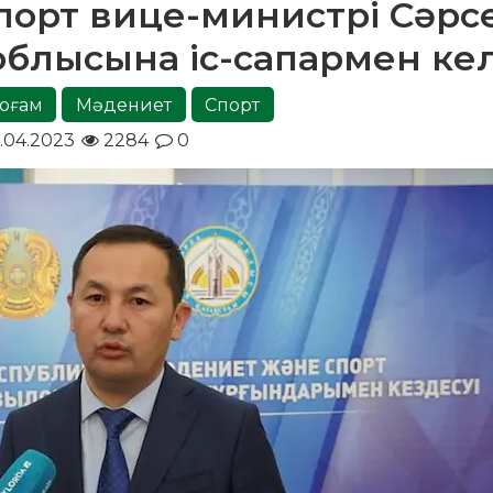
порт вице-министрі Сәрс
 облысына іс-сапармен ке
оғам
Мәдениет
Спорт
.04.2023
2284
0