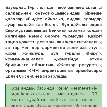
Бауырлас Түрік еліндегі жойқын жер сілкінісі
салдарынан оңтүстік-шығысындағы бірнеше
қалалар үйіндіге айналып, ондағы адамдар
ауыр жағдайға тап болды. Бұл қайғылы оқиғаға
Сыр жұртшылығы да бей-жай қарамай қолдан
келгенше көмек беруге тырысуда. Қазіргі
таңда қажетті деп танылған жеке гигиеналық
заттар мен дәрі-дәрмектер және азық-түлік
қоры жиналуда. Бұл туралы Өңірлік
коммуникациялар қызметінде өткен
брифингте облыстық «Жастар ресурстық
орталығы» КММ директорының орынбасары
Ерлан Сисенбиев хабарлады.
Осы айдың басында Түркия мемлекетінің
оңтүстік-шығысында магнитудасы 7,7
балды құрайтын жойқын жер сілкінісі
орын алды. Зілзала кесірінен 46 мыңнан