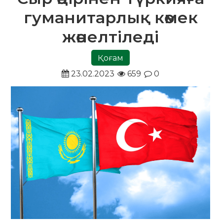
гуманитарлық көмек
жөнелтіледі
Қоғам
23.02.2023
659
0