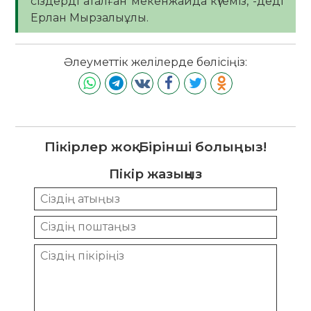
сіздерді аталған мекенжайда күтеміз, -деді
Ерлан Мырзалыұлы.
Әлеуметтік желілерде бөлісіңіз:
Пікірлер жоқ. Бірінші болыңыз!
Пікір жазыңыз