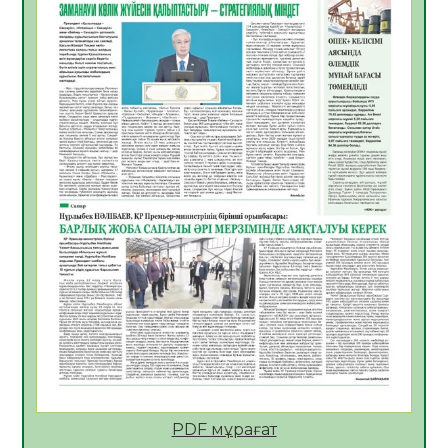
«Дауыс беру учаскесін қалай табуға
болады?»
07.08.2026
14
0
ҚҰРЫЛТАЙ САЙЛАУЫ – БІРЛІК ПЕН
БЕЛСЕНДІЛІКТІҢ БЕЛГІСІ
07.08.2026
53
0
5547 әскери бөлімінде «Алғашқы қызмет
күні» іс-шарасы өтті
07.08.2026
48
0
Қаржылық сауаттылықты арттыруға
бағытталған кездесу өтті
07.08.2026
51
0
ҚҰРЫЛТАЙ САЙЛАУЫ – ЕЛ БОЛАШАҒЫ
ҮШІН ЖАУАПТЫ ҚАДАМ
07.08.2026
55
0
PDF мұрағат
Ауыл шаруашылығы – өңір экономикасының