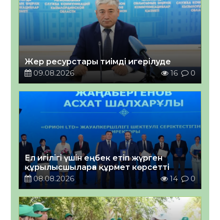
Жер ресурстары тиімді игерілуде
09.08.2026
16
0
Ел игілігі үшін еңбек етіп жүрген
құрылысшыларға құрмет көрсетті
08.08.2026
14
0