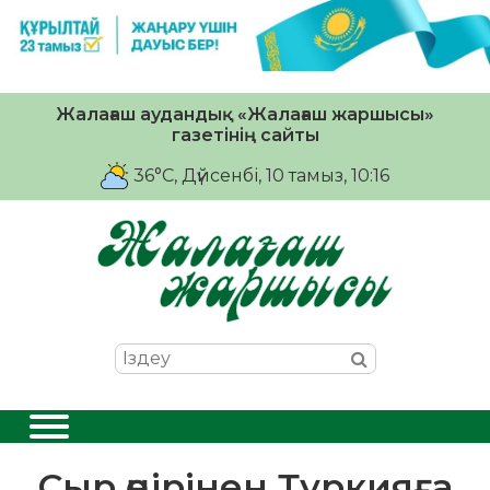
Жалағаш аудандық «Жалағаш жаршысы»
газетінің сайты
36°C
, Дүйсенбі, 10 тамыз, 10:16
Сыр өңірінен Түркияға