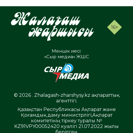
16+
Меншік иесі:
«Сыр медиа» ЖШС
© 2026 . Zhalagash-zharshysy.kz ақпараттық
агенттігі.
Қазақстан Республикасы Ақпарат және
Қоғамдық даму министрлігі,Ақпарат
комитетінің тіркеу туралы №
KZ91VPY00052420 куәлігі 21.07.2022 жылы
берілген