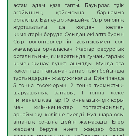
астам адам қаза тапты. Бауырлас түрік
ағайынның қайғысына баршамыз
ортақпыз. Бұл ауыр жағдайға Сыр өңірінің
жұртшылығы да қолдан келген
көмектерін беруде. Осыдан екі апта бұрын
Сыр волонтерлерінің ұсынысымен сол
жағалауда орналасқан Жастар ресурстық
орталығының ғимаратында гуманитарлық
көмек жинау пункті ашылды. Мұнда аса
қажетті деп танылған заттар тізімі бойынша
тұрғындардан жылу жиналды. Бүгінгі таңда
5 тонна төсек-орын, 2 тонна тұрмыстық-
шаруашылық заттары, 1 тонна жеке
гигиеналық заттар, 10 тонна азық-түлік қоры
мен киім-кешектер топтастырылып,
арнайы жүк көлігіне тиелді. Бұл шара осы
аптаның соңына дейін жалғасады. Егер
жәрдем беруге ниетті жандар болса