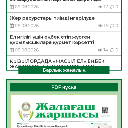
09.08.2026
17
0
Жер ресурстары тиімді игерілуде
09.08.2026
16
0
Ел игілігі үшін еңбек етіп жүрген
құрылысшыларға құрмет көрсетті
08.08.2026
14
0
ҚЫЗЫЛОРДАДА «ЖАСЫЛ ЕЛ» ЕҢБЕК
ЖАСАҚТАРЫНЫҢ ҚАТЫСУЫМЕН
Барлық жаңалық
ЭКОЛОГИЯЛЫҚ СЕНБІЛІК ӨТТІ
08.08.2026
14
0
PDF нұсқа
Білім гранты иегерлерінің тізімі шықты
07.08.2026
13
0
Қазақстандықтар Құрылтай сайлауынан
жақсылық күтеді – қоғамдық пікір зерттеуі
07.08.2026
14
0