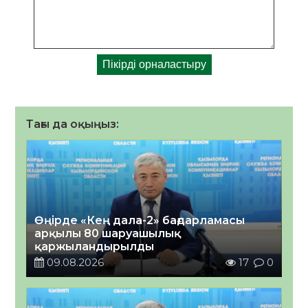
Тағы да оқыңыз:
Өңірде «Кең дала-2» бағдарламасы
арқылы 80 шаруашылық
қаржыландырылды
09.08.2026
17
0