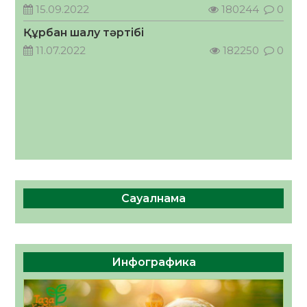
кеңесшісі болып тағайындалды
15.09.2022
180244
0
05.08.2026
48
0
Құрбан шалу тәртібі
11.07.2022
182250
0
Сауалнама
Инфографика