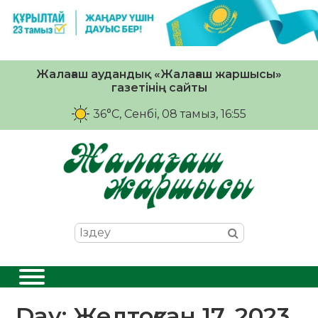
Жалағаш аудандық «Жалағаш жаршысы»
газетінің сайты
36°C
, Сенбі, 08 тамыз, 16:55
Day:
Желтоқсан 17, 2023