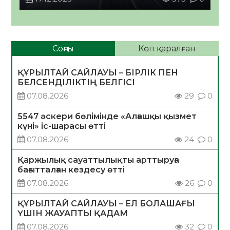
Соңғы
Көп қаралған
ҚҰРЫЛТАЙ САЙЛАУЫ – БІРЛІК ПЕН
БЕЛСЕНДІЛІКТІҢ БЕЛГІСІ
07.08.2026
29
0
5547 әскери бөлімінде «Алғашқы қызмет
күні» іс-шарасы өтті
07.08.2026
24
0
Қаржылық сауаттылықты арттыруға
бағытталған кездесу өтті
07.08.2026
26
0
ҚҰРЫЛТАЙ САЙЛАУЫ – ЕЛ БОЛАШАҒЫ
ҮШІН ЖАУАПТЫ ҚАДАМ
07.08.2026
32
0