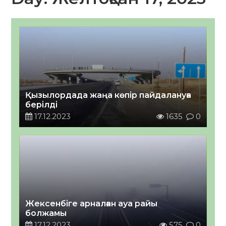
Қызылордада жаңа көпір пайдалануға
берілді
17.12.2023
1635
0
Жексенбіге арналған ауа райы
болжамы
17.12.2023
575
0