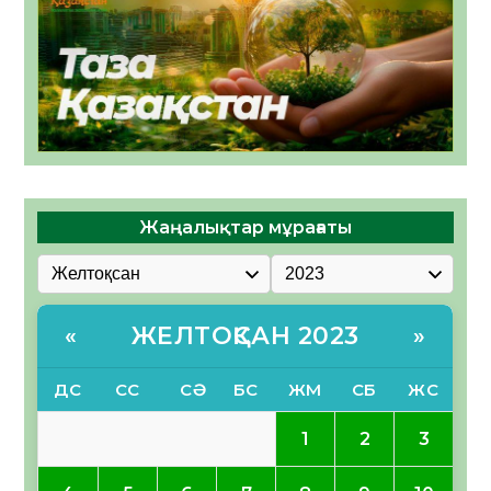
Жаңалықтар мұрағаты
ЖЕЛТОҚСАН 2023
«
»
ДС
СС
СӘ
БС
ЖМ
СБ
ЖС
1
2
3