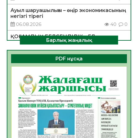
Ауыл шаруашылығы – өңір экономикасының
негізгі тірегі
06.08.2026
40
0
ҚОҒАМДЫҚ БЕЛСЕНДІЛІК – ЕЛ
Барлық жаңалық
ДАМУЫНЫҢ НЕГІЗІ
06.08.2026
37
0
PDF нұсқа
ҚҰРЫЛТАЙ САЙЛАУЫ – БОЛАШАҚҚА
БАСТАР ЖАУАПТЫ ТАҢДАУ
06.08.2026
39
0
Инфекциялық ауруларға қарсы иммундау
жұмыстарының тиімділігі
06.08.2026
42
0
Көкжөтел ауруы туралы
06.08.2026
37
0
АПВ вакцинасы туралы мәлімет