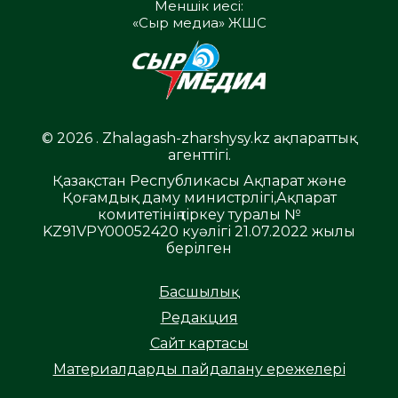
Меншік иесі:
«Сыр медиа» ЖШС
© 2026 . Zhalagash-zharshysy.kz ақпараттық
агенттігі.
Қазақстан Республикасы Ақпарат және
Қоғамдық даму министрлігі,Ақпарат
комитетінің тіркеу туралы №
KZ91VPY00052420 куәлігі 21.07.2022 жылы
берілген
Басшылық
Редакция
Сайт картасы
Материалдарды пайдалану ережелері