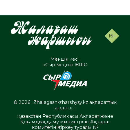
16+
Меншік иесі:
«Сыр медиа» ЖШС
© 2026 . Zhalagash-zharshysy.kz ақпараттық
агенттігі.
Қазақстан Республикасы Ақпарат және
Қоғамдық даму министрлігі,Ақпарат
комитетінің тіркеу туралы №