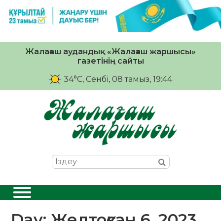
Жалағаш аудандық «Жалағаш жаршысы»
газетінің сайты
34°C
, Сенбі, 08 тамыз, 19:44
Day:
Желтоқсан 6, 2023