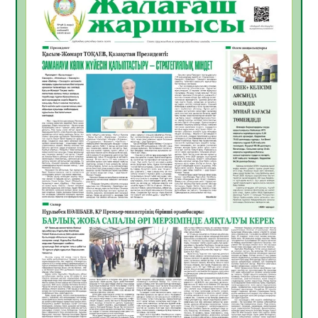
Инфекциялық ауруларға қарсы иммундау
жұмыстарының тиімділігі
06.08.2026
45
0
Көкжөтел ауруы туралы
06.08.2026
41
0
АПВ вакцинасы туралы мәлімет
06.08.2026
40
0
Open Air: Қызылорда облысы полиция
департаменті 20 мыңнан астам
көрерменнің қауіпсіздігін қамтамасыз етті
06.08.2026
53
0
ҚЫЗЫЛОРДАДА «САНАЛЫ ҰРПАҚ –
ЖАРҚЫН БОЛАШАҚ» АТТЫ КЕҢЕЙТІЛГЕН
МӘЖІЛІС ӨТТІ
05.08.2026
53
0