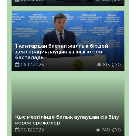
1 қаңтардан бастап жалпыға бірдей
декларациялаудың үшінші кезеңі
басталады
06.12.2023
613
0
Қыс мезгілінде балық аулаудағы сіз білу
керек ережелер
06.12.2023
749
0