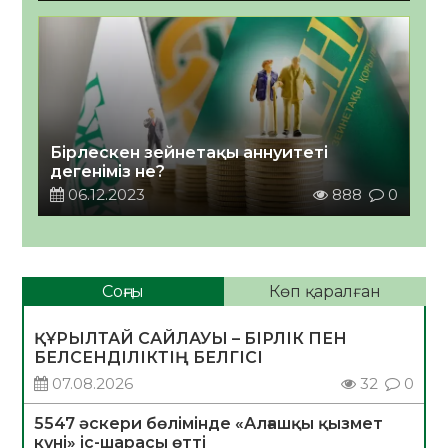
Бірлескен зейнетақы аннуитеті
дегеніміз не?
06.12.2023
888
0
Соңғы
Көп қаралған
ҚҰРЫЛТАЙ САЙЛАУЫ – БІРЛІК ПЕН
БЕЛСЕНДІЛІКТІҢ БЕЛГІСІ
07.08.2026
32
0
5547 әскери бөлімінде «Алғашқы қызмет
күні» іс-шарасы өтті