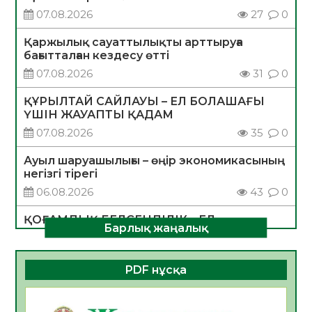
07.08.2026
27
0
Қаржылық сауаттылықты арттыруға
бағытталған кездесу өтті
07.08.2026
31
0
ҚҰРЫЛТАЙ САЙЛАУЫ – ЕЛ БОЛАШАҒЫ
ҮШІН ЖАУАПТЫ ҚАДАМ
07.08.2026
35
0
Ауыл шаруашылығы – өңір экономикасының
негізгі тірегі
06.08.2026
43
0
ҚОҒАМДЫҚ БЕЛСЕНДІЛІК – ЕЛ
Барлық жаңалық
ДАМУЫНЫҢ НЕГІЗІ
06.08.2026
40
0
PDF нұсқа
ҚҰРЫЛТАЙ САЙЛАУЫ – БОЛАШАҚҚА
БАСТАР ЖАУАПТЫ ТАҢДАУ
06.08.2026
42
0