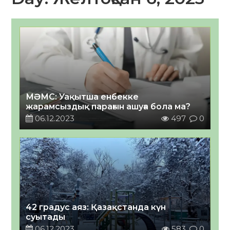
МӘМС: Уақытша енбекке
жарамсыздық парағын ашуға бола ма?
06.12.2023
497
0
42 градус аяз: Қазақстанда күн
суытады
06.12.2023
583
0