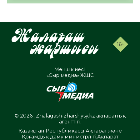
16+
Меншік иесі:
«Сыр медиа» ЖШС
© 2026 . Zhalagash-zharshysy.kz ақпараттық
агенттігі.
Қазақстан Республикасы Ақпарат және
Қоғамдық даму министрлігі,Ақпарат