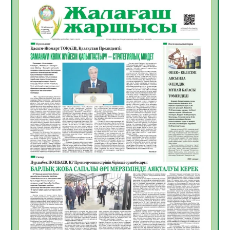
ҚЫЗЫЛОРДАДА «САНАЛЫ ҰРПАҚ –
ЖАРҚЫН БОЛАШАҚ» АТТЫ КЕҢЕЙТІЛГЕН
МӘЖІЛІС ӨТТІ
05.08.2026
33
0
Қазақстан Орталық Азиядағы көшуге ең
қолайлы ел атанды
05.08.2026
34
0
Өрт қауіпсіздігі талаптарын сақтау – әр
азаматтың міндеті
05.08.2026
34
0
Руслан Рүстемұлы облыс әкімінің
кеңесшісі болып тағайындалды
05.08.2026
32
0
Цифрландыру саласын дамыту аясында
салынатын жаңа орталықтың жобасы
талқыланды