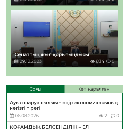
Сенаттың жыл қорытындысы
29.12.2023
834
0
Соңғы
Көп қаралған
Ауыл шаруашылығы – өңір экономикасының
негізгі тірегі
06.08.2026
21
0
ҚОҒАМДЫҚ БЕЛСЕНДІЛІК – ЕЛ