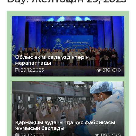
Облыс әкімі сала үздіктерін
марапаттады
29.12.2023
816
0
Қармақшы ауданында құс фабрикасы
жұмысын бастады
29.12.2023
1183
0