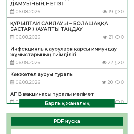
ДАМУЫНЫҢ НЕГІЗІ
06.08.2026
19
0
ҚҰРЫЛТАЙ САЙЛАУЫ – БОЛАШАҚҚА
БАСТАР ЖАУАПТЫ ТАҢДАУ
06.08.2026
21
0
Инфекциялық ауруларға қарсы иммундау
жұмыстарының тиімділігі
06.08.2026
22
0
Көкжөтел ауруы туралы
06.08.2026
20
0
АПВ вакцинасы туралы мәлімет
06.08.2026
21
0
Барлық жаңалық
Open Air: Қызылорда облысы полиция
департаменті 20 мыңнан астам
PDF нұсқа
көрерменнің қауіпсіздігін қамтамасыз етті
06.08.2026
33
0