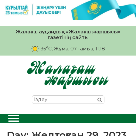
Жалағаш аудандық «Жалағаш жаршысы»
газетінің сайты
35°C
, Жұма, 07 тамыз, 11:18
Day:
Желтоқсан 29, 2023