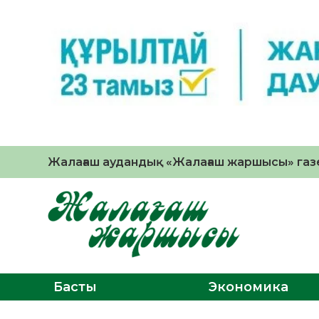
Жалағаш аудандық «Жалағаш жаршысы» газе
Басты
Экономика