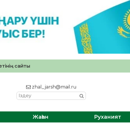
тінің сайты
zhal_jarsh@mail.ru
Жаһан
Руханият