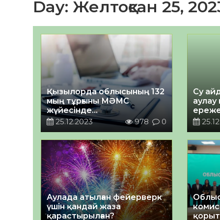
Day:
Желтоқсан 25, 202
Қызылорда облысының 132
Су ай
мың тұрғыны МӘМС
аулау 
жүйесінде
ереже
сақтандырылмаған
25.12.2023
978
0
25.12
Аулада атылған фейерверк
Облыс
үшін қандай жаза
комис
қарастырылған?
қорыт