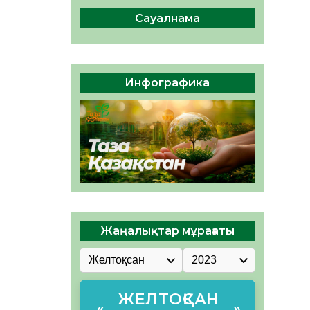
сақтау – әр азаматтың
міндеті
Сауалнама
05.08.2026
51
0
Руслан Рүстемұлы облыс
әкімінің кеңесшісі болып
Инфографика
тағайындалды
05.08.2026
47
0
Жаңалықтар мұрағаты
ЖЕЛТОҚСАН
«
»