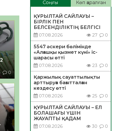
Соңғы
Көп қаралған
ҚҰРЫЛТАЙ САЙЛАУЫ –
БІРЛІК ПЕН
БЕЛСЕНДІЛІКТІҢ БЕЛГІСІ
07.08.2026
27
0
5547 әскери бөлімінде
«Алғашқы қызмет күні» іс-
шарасы өтті
2
07.08.2026
23
0
4
0
Қаржылық сауаттылықты
арттыруға бағытталған
кездесу өтті
07.08.2026
25
0
ҚҰРЫЛТАЙ САЙЛАУЫ – ЕЛ
БОЛАШАҒЫ ҮШІН
ЖАУАПТЫ ҚАДАМ
қ
07.08.2026
30
0