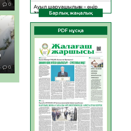
1
0
Ауыл шаруашылығы – өңір
экономикасының негізгі
Барлық жаңалық
тірегі
06.08.2026
39
0
PDF нұсқа
ҚОҒАМДЫҚ БЕЛСЕНДІЛІК –
ЕЛ ДАМУЫНЫҢ НЕГІЗІ
06.08.2026
36
0
а
ҚҰРЫЛТАЙ САЙЛАУЫ –
5
0
БОЛАШАҚҚА БАСТАР
ЖАУАПТЫ ТАҢДАУ
06.08.2026
38
0
Инфекциялық ауруларға
қарсы иммундау
жұмыстарының тиімділігі
06.08.2026
40
0
Көкжөтел ауруы туралы
06.08.2026
36
0