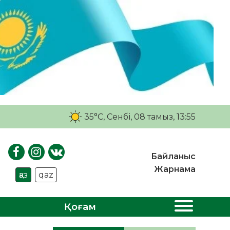
35°C
, Сенбі, 08 тамыз, 13:55
Байланыс
Жарнама
қаз
qaz
Қоғам