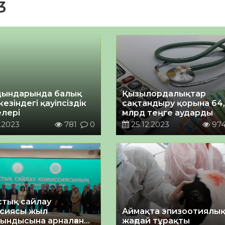
3
дындарында балық
Қызылордалықтар
кезіндегі қауіпсіздік
сақтандыру қорына 64,
лері
млрд теңге аударды
.2023
781
0
25.12.2023
97
тық сайлау
сиясы жыл
Аймақта эпизоотиялы
ындысына арналған
жағдай тұрақты