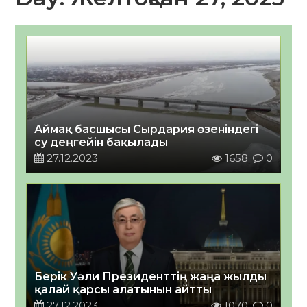
Аймақ басшысы Сырдария өзеніндегі
су деңгейін бақылады
27.12.2023
1658
0
Берік Уәли Президенттің жаңа жылды
қалай қарсы алатынын айтты
27.12.2023
1070
0