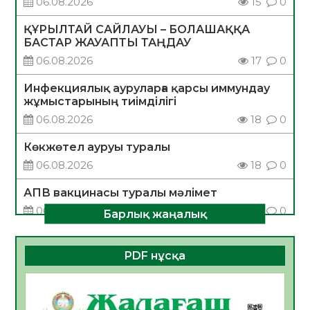
06.08.2026
15
0
ҚҰРЫЛТАЙ САЙЛАУЫ – БОЛАШАҚҚА
БАСТАР ЖАУАПТЫ ТАҢДАУ
06.08.2026
17
0
Инфекциялық ауруларға қарсы иммундау
жұмыстарының тиімділігі
06.08.2026
18
0
Көкжөтел ауруы туралы
06.08.2026
18
0
АПВ вакцинасы туралы мәлімет
06.08.2026
17
0
Барлық жаңалық
Open Air: Қызылорда облысы полиция
департаменті 20 мыңнан астам
PDF нұсқа
көрерменнің қауіпсіздігін қамтамасыз етті
06.08.2026
24
0