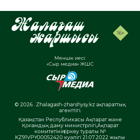
16+
Меншік иесі:
«Сыр медиа» ЖШС
© 2026 . Zhalagash-zharshysy.kz ақпараттық
агенттігі.
Қазақстан Республикасы Ақпарат және
Қоғамдық даму министрлігі,Ақпарат
комитетінің тіркеу туралы №
KZ91VPY00052420 куәлігі 21.07.2022 жылы