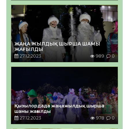
ЖАҢА ЖЫЛДЫҚ ШЫРША ШАМЫ
ЖАҒЫЛДЫ
27.12.2023
989
0
Қызылордада жаңажылдық шырша
шамы жағылды
27.12.2023
978
0