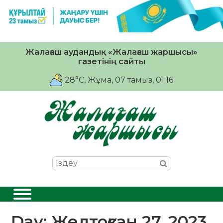
Жалағаш аудандық «Жалағаш жаршысы»
газетінің сайты
28°C
, Жұма, 07 тамыз, 01:16
Day:
Желтоқсан 27, 2023