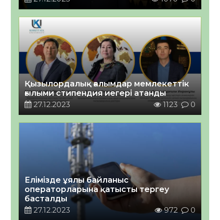
Қызылордалық ғалымдар мемлекеттік
ғылыми стипендия иегері атанды
27.12.2023
1123
0
Елімізде ұялы байланыс
операторларына қатысты тергеу
басталды
27.12.2023
972
0