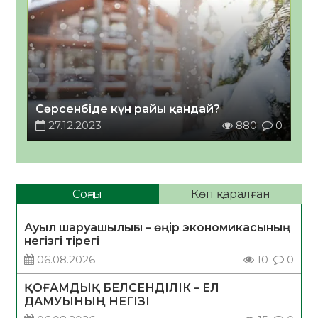
Сәрсенбіде күн райы қандай?
27.12.2023
880
0
Соңғы
Көп қаралған
Ауыл шаруашылығы – өңір экономикасының
негізгі тірегі
06.08.2026
10
0
ҚОҒАМДЫҚ БЕЛСЕНДІЛІК – ЕЛ
ДАМУЫНЫҢ НЕГІЗІ