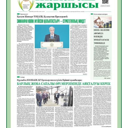
ҚЫЗЫЛОРДАДА «САНАЛЫ ҰРПАҚ –
ЖАРҚЫН БОЛАШАҚ» АТТЫ КЕҢЕЙТІЛГЕН
МӘЖІЛІС ӨТТІ
05.08.2026
30
0
Қазақстан Орталық Азиядағы көшуге ең
қолайлы ел атанды
05.08.2026
32
0
Өрт қауіпсіздігі талаптарын сақтау – әр
азаматтың міндеті
05.08.2026
32
0
Руслан Рүстемұлы облыс әкімінің
кеңесшісі болып тағайындалды
05.08.2026
29
0
Цифрландыру саласын дамыту аясында
салынатын жаңа орталықтың жобасы
талқыланды
05.08.2026
29
0