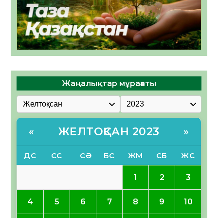
Жаңалықтар мұрағаты
ЖЕЛТОҚСАН 2023
«
»
ДС
СС
СӘ
БС
ЖМ
СБ
ЖС
1
2
3
4
5
6
7
8
9
10