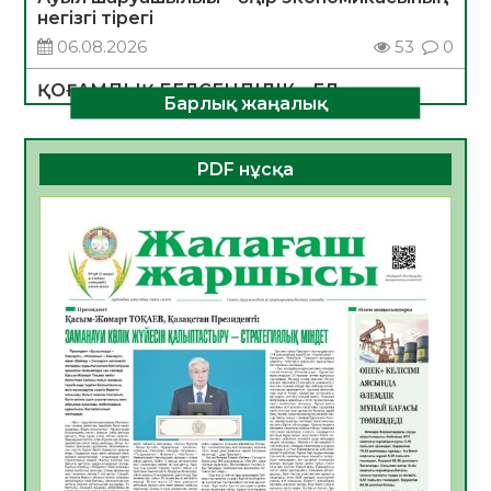
негізгі тірегі
06.08.2026
53
0
ҚОҒАМДЫҚ БЕЛСЕНДІЛІК – ЕЛ
Барлық жаңалық
ДАМУЫНЫҢ НЕГІЗІ
06.08.2026
51
0
PDF нұсқа
ҚҰРЫЛТАЙ САЙЛАУЫ – БОЛАШАҚҚА
БАСТАР ЖАУАПТЫ ТАҢДАУ
06.08.2026
53
0
Инфекциялық ауруларға қарсы иммундау
жұмыстарының тиімділігі
06.08.2026
55
0
Көкжөтел ауруы туралы
06.08.2026
53
0
АПВ вакцинасы туралы мәлімет
06.08.2026
52
0