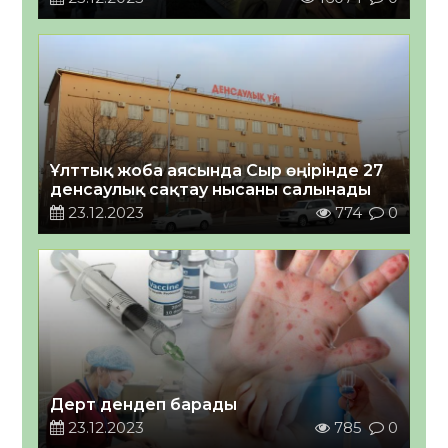
Ұлттық жоба аясында Сыр өңірінде 27
денсаулық сақтау нысаны салынады
23.12.2023
774
0
Дерт дендеп барады
23.12.2023
785
0