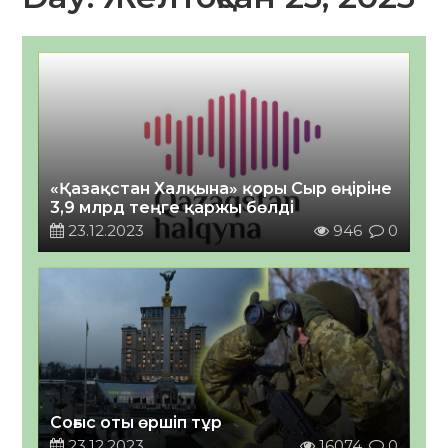
«Қазақстан Халқына» қоры Сыр өңіріне
3,9 млрд теңге қаржы бөлді
23.12.2023
946
0
Соғыс оты өршіп тұр
23.12.2023
16074
0