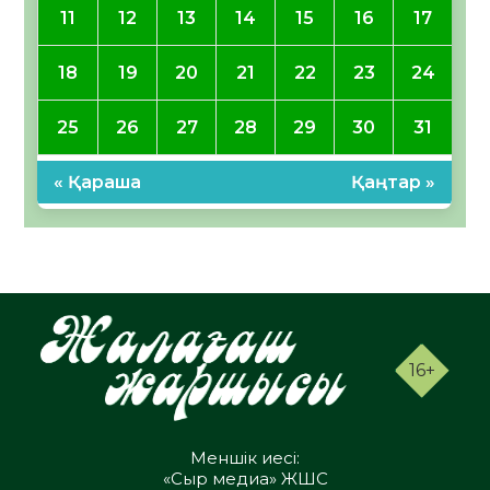
11
12
13
14
15
16
17
18
19
20
21
22
23
24
25
26
27
28
29
30
31
« Қараша
Қаңтар »
16+
Меншік иесі:
«Сыр медиа» ЖШС