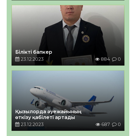
Білікті бапкер
23.12.2023
884
0
Қызылорда әуежайының
өткізу қабілеті артады
23.12.2023
687
0