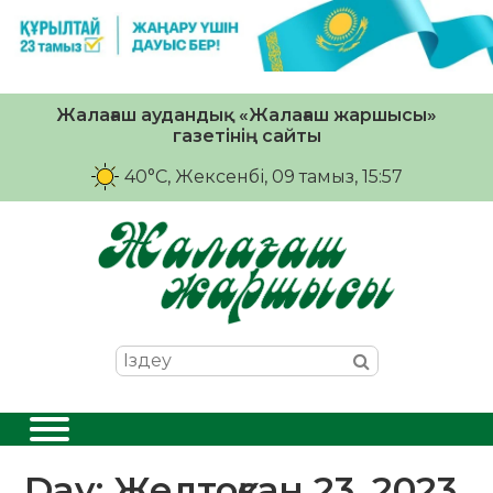
Жалағаш аудандық «Жалағаш жаршысы»
газетінің сайты
40°C
, Жексенбі, 09 тамыз, 15:57
Day:
Желтоқсан 23, 2023