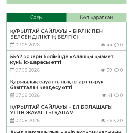
Соңғы
Көп қаралған
ҚҰРЫЛТАЙ САЙЛАУЫ – БІРЛІК ПЕН
БЕЛСЕНДІЛІКТІҢ БЕЛГІСІ
07.08.2026
44
0
5547 әскери бөлімінде «Алғашқы қызмет
күні» іс-шарасы өтті
07.08.2026
39
0
Қаржылық сауаттылықты арттыруға
бағытталған кездесу өтті
07.08.2026
41
0
ҚҰРЫЛТАЙ САЙЛАУЫ – ЕЛ БОЛАШАҒЫ
ҮШІН ЖАУАПТЫ ҚАДАМ
07.08.2026
46
0
Ауыл шаруашылығы – өңір экономикасының