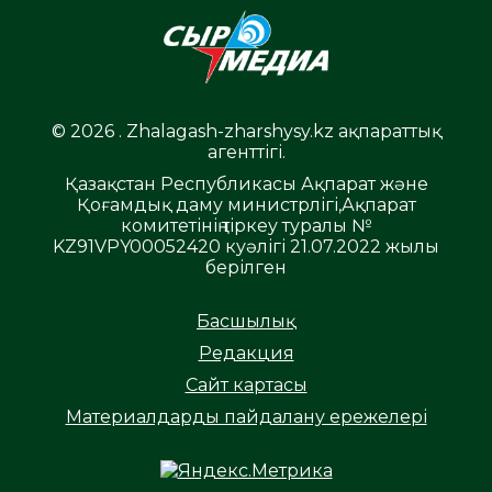
© 2026 . Zhalagash-zharshysy.kz ақпараттық
агенттігі.
Қазақстан Республикасы Ақпарат және
Қоғамдық даму министрлігі,Ақпарат
комитетінің тіркеу туралы №
KZ91VPY00052420 куәлігі 21.07.2022 жылы
берілген
Басшылық
Редакция
Сайт картасы
Материалдарды пайдалану ережелері