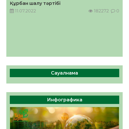
Құрбан шалу тәртібі
11.07.2022
182272
0
Сауалнама
Инфографика