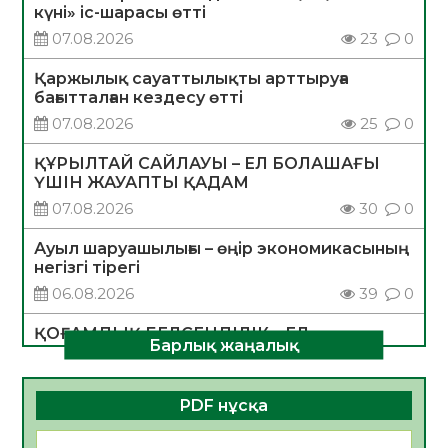
күні» іс-шарасы өтті
07.08.2026
23
0
Қаржылық сауаттылықты арттыруға
бағытталған кездесу өтті
07.08.2026
25
0
ҚҰРЫЛТАЙ САЙЛАУЫ – ЕЛ БОЛАШАҒЫ
ҮШІН ЖАУАПТЫ ҚАДАМ
07.08.2026
30
0
Ауыл шаруашылығы – өңір экономикасының
негізгі тірегі
06.08.2026
39
0
ҚОҒАМДЫҚ БЕЛСЕНДІЛІК – ЕЛ
Барлық жаңалық
ДАМУЫНЫҢ НЕГІЗІ
06.08.2026
36
0
PDF нұсқа
ҚҰРЫЛТАЙ САЙЛАУЫ – БОЛАШАҚҚА
БАСТАР ЖАУАПТЫ ТАҢДАУ