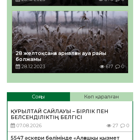
28 желтоқсанға арналған ауа райы
болжамы
28.12.2023
617
0
Соңғы
Көп қаралған
ҚҰРЫЛТАЙ САЙЛАУЫ – БІРЛІК ПЕН
БЕЛСЕНДІЛІКТІҢ БЕЛГІСІ
07.08.2026
27
0
5547 әскери бөлімінде «Алғашқы қызмет