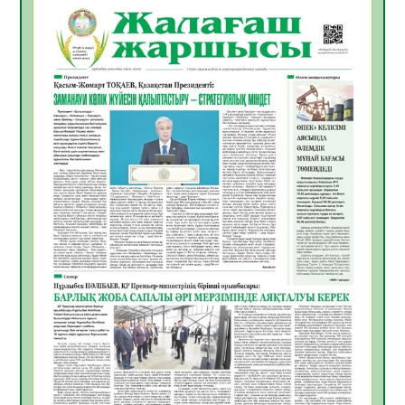
06.08.2026
38
0
Инфекциялық ауруларға қарсы иммундау
жұмыстарының тиімділігі
06.08.2026
40
0
Көкжөтел ауруы туралы
06.08.2026
36
0
АПВ вакцинасы туралы мәлімет
06.08.2026
36
0
Open Air: Қызылорда облысы полиция
департаменті 20 мыңнан астам
көрерменнің қауіпсіздігін қамтамасыз етті
06.08.2026
48
0
ҚЫЗЫЛОРДАДА «САНАЛЫ ҰРПАҚ –
ЖАРҚЫН БОЛАШАҚ» АТТЫ КЕҢЕЙТІЛГЕН
МӘЖІЛІС ӨТТІ
05.08.2026
49
0