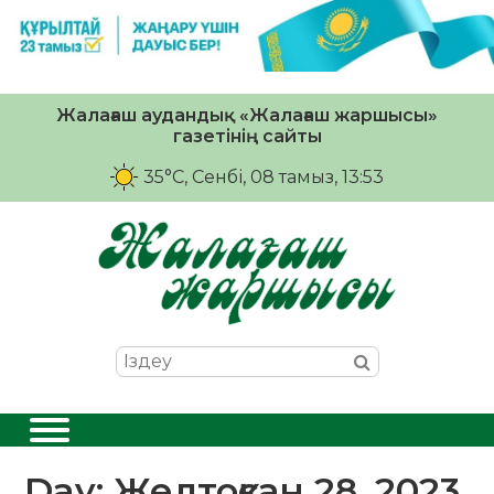
Жалағаш аудандық «Жалағаш жаршысы»
газетінің сайты
35°C
, Сенбі, 08 тамыз, 13:53
Day:
Желтоқсан 28, 2023