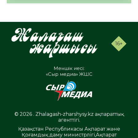
16+
Меншік иесі:
«Сыр медиа» ЖШС
© 2026 . Zhalagash-zharshysy.kz ақпараттық
агенттігі.
Қазақстан Республикасы Ақпарат және
Қоғамдық даму министрлігі,Ақпарат