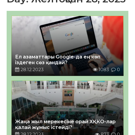
Ел азаматтары Google-да ең көп
іздеген сөз қандай?
28.12.2023
1083
0
Жаңа жыл мерекесіне орай ХҚКО-лар
қалай жұмыс істейді?
28.12.2023
873
0