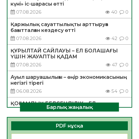
күні» іс-шарасы өтті
07.08.2026
40
0
Қаржылық сауаттылықты арттыруға
бағытталған кездесу өтті
07.08.2026
42
0
ҚҰРЫЛТАЙ САЙЛАУЫ – ЕЛ БОЛАШАҒЫ
ҮШІН ЖАУАПТЫ ҚАДАМ
07.08.2026
47
0
Ауыл шаруашылығы – өңір экономикасының
негізгі тірегі
06.08.2026
54
0
ҚОҒАМДЫҚ БЕЛСЕНДІЛІК – ЕЛ
Барлық жаңалық
ДАМУЫНЫҢ НЕГІЗІ
06.08.2026
52
0
PDF нұсқа
ҚҰРЫЛТАЙ САЙЛАУЫ – БОЛАШАҚҚА
БАСТАР ЖАУАПТЫ ТАҢДАУ