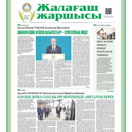
06.08.2026
54
0
Инфекциялық ауруларға қарсы иммундау
жұмыстарының тиімділігі
06.08.2026
56
0
Көкжөтел ауруы туралы
06.08.2026
54
0
АПВ вакцинасы туралы мәлімет
06.08.2026
55
0
Open Air: Қызылорда облысы полиция
департаменті 20 мыңнан астам
көрерменнің қауіпсіздігін қамтамасыз етті
06.08.2026
65
0
ҚЫЗЫЛОРДАДА «САНАЛЫ ҰРПАҚ –
ЖАРҚЫН БОЛАШАҚ» АТТЫ КЕҢЕЙТІЛГЕН
МӘЖІЛІС ӨТТІ
05.08.2026
66
0