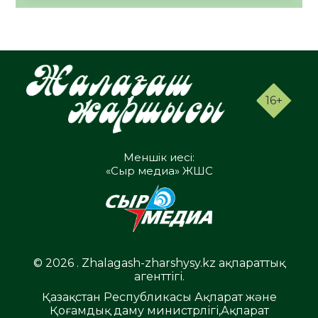
16+
Меншік иесі:
«Сыр медиа» ЖШС
© 2026 . Zhalagash-zharshysy.kz ақпараттық
агенттігі.
Қазақстан Республикасы Ақпарат және
Қоғамдық даму министрлігі,Ақпарат