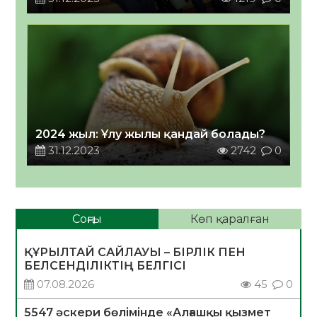
2024 жыл: Ұлу жылы қандай болады?
31.12.2023
2742
0
Соңғы
Көп қаралған
ҚҰРЫЛТАЙ САЙЛАУЫ – БІРЛІК ПЕН
БЕЛСЕНДІЛІКТІҢ БЕЛГІСІ
07.08.2026
45
0
5547 әскери бөлімінде «Алғашқы қызмет