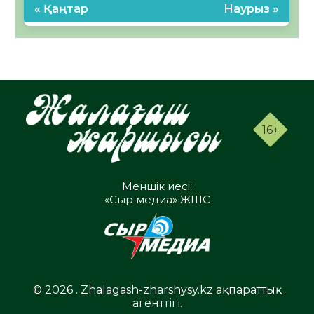
« Қаңтар
Наурыз »
16+
Меншік иесі:
«Сыр медиа» ЖШС
© 2026 . Zhalagash-zharshysy.kz ақпараттық
агенттігі.