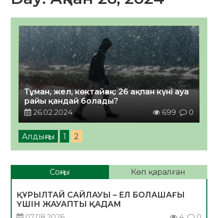
Тұман, жел, көктайғақ: 26 ақпан күні ауа
райы қандай болады?
26.02.2024
699
0
Алдыңғы
1
2
Соңғы
Көп қаралған
ҚҰРЫЛТАЙ САЙЛАУЫ – ЕЛ БОЛАШАҒЫ
ҮШІН ЖАУАПТЫ ҚАДАМ
07.08.2026
4
0