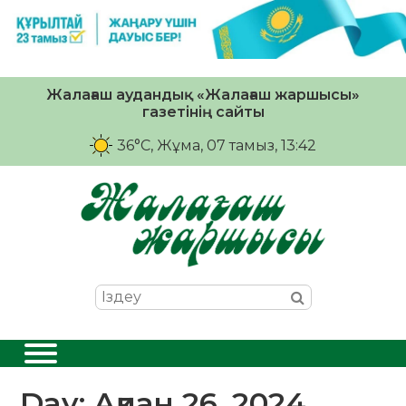
Жалағаш аудандық «Жалағаш жаршысы»
газетінің сайты
36°C
, Жұма, 07 тамыз, 13:42
Day:
Ақпан 26, 2024