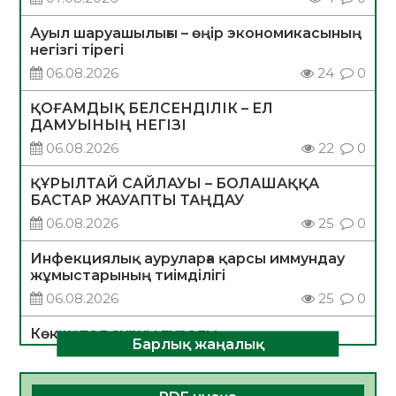
Ауыл шаруашылығы – өңір экономикасының
негізгі тірегі
06.08.2026
24
0
ҚОҒАМДЫҚ БЕЛСЕНДІЛІК – ЕЛ
ДАМУЫНЫҢ НЕГІЗІ
06.08.2026
22
0
ҚҰРЫЛТАЙ САЙЛАУЫ – БОЛАШАҚҚА
БАСТАР ЖАУАПТЫ ТАҢДАУ
06.08.2026
25
0
Инфекциялық ауруларға қарсы иммундау
жұмыстарының тиімділігі
06.08.2026
25
0
Көкжөтел ауруы туралы
Барлық жаңалық
06.08.2026
23
0
АПВ вакцинасы туралы мәлімет