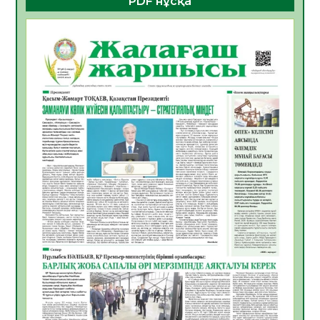
PDF нұсқа
06.08.2026
24
0
Open Air: Қызылорда облысы полиция
департаменті 20 мыңнан астам
көрерменнің қауіпсіздігін қамтамасыз етті
06.08.2026
36
0
ҚЫЗЫЛОРДАДА «САНАЛЫ ҰРПАҚ –
ЖАРҚЫН БОЛАШАҚ» АТТЫ КЕҢЕЙТІЛГЕН
МӘЖІЛІС ӨТТІ
05.08.2026
36
0
Қазақстан Орталық Азиядағы көшуге ең
қолайлы ел атанды
05.08.2026
37
0
Өрт қауіпсіздігі талаптарын сақтау – әр
азаматтың міндеті
05.08.2026
37
0
Руслан Рүстемұлы облыс әкімінің