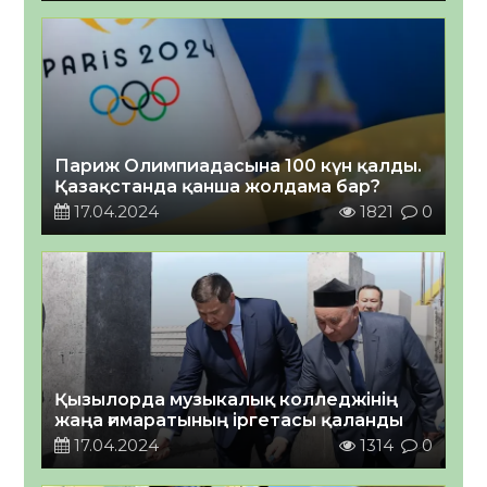
Париж Олимпиадасына 100 күн қалды.
Қазақстанда қанша жолдама бар?
17.04.2024
1821
0
Қызылорда музыкалық колледжінің
жаңа ғимаратының іргетасы қаланды
17.04.2024
1314
0