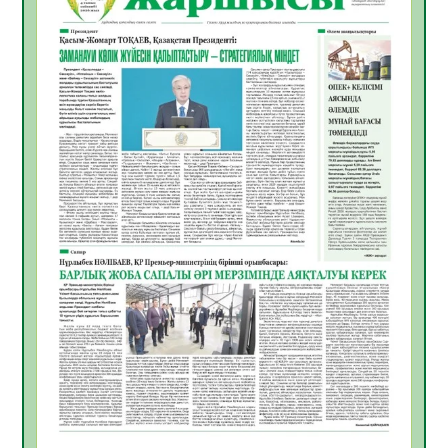
Инфекциялық ауруларға қарсы иммундау
жұмыстарының тиімділігі
06.08.2026
33
0
Көкжөтел ауруы туралы
06.08.2026
30
0
АПВ вакцинасы туралы мәлімет
06.08.2026
31
0
Open Air: Қызылорда облысы полиция
департаменті 20 мыңнан астам
көрерменнің қауіпсіздігін қамтамасыз етті
06.08.2026
41
0
ҚЫЗЫЛОРДАДА «САНАЛЫ ҰРПАҚ –
ЖАРҚЫН БОЛАШАҚ» АТТЫ КЕҢЕЙТІЛГЕН
МӘЖІЛІС ӨТТІ
05.08.2026
43
0
Қазақстан Орталық Азиядағы көшуге ең
қолайлы ел атанды