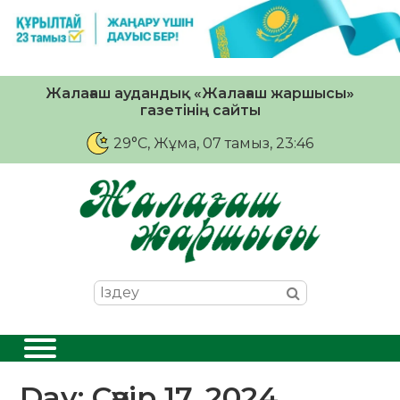
Жалағаш аудандық «Жалағаш жаршысы»
газетінің сайты
29°C
, Жұма, 07 тамыз, 23:46
Day:
Сәуір 17, 2024