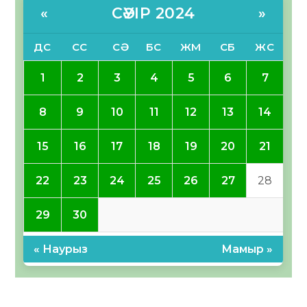
СӘУІР 2024
«
»
ДС
СС
СӘ
БС
ЖМ
СБ
ЖС
1
2
3
4
5
6
7
8
9
10
11
12
13
14
15
16
17
18
19
20
21
22
23
24
25
26
27
28
29
30
« Наурыз
Мамыр »