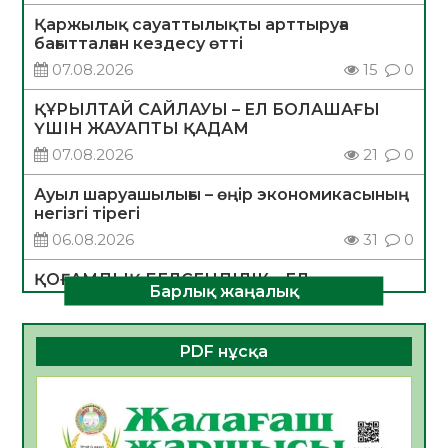
Қаржылық сауаттылықты арттыруға
бағытталған кездесу өтті
07.08.2026
15
0
ҚҰРЫЛТАЙ САЙЛАУЫ – ЕЛ БОЛАШАҒЫ
ҮШІН ЖАУАПТЫ ҚАДАМ
07.08.2026
21
0
Ауыл шаруашылығы – өңір экономикасының
негізгі тірегі
06.08.2026
31
0
ҚОҒАМДЫҚ БЕЛСЕНДІЛІК – ЕЛ
Барлық жаңалық
ДАМУЫНЫҢ НЕГІЗІ
06.08.2026
30
0
PDF нұсқа
ҚҰРЫЛТАЙ САЙЛАУЫ – БОЛАШАҚҚА
БАСТАР ЖАУАПТЫ ТАҢДАУ
06.08.2026
32
0