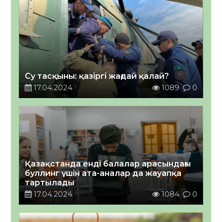
Су тасқыны: қазіргі жағдай қалай?
17.04.2024
1089
0
Қазақстанда енді балалар арасындағы
буллинг үшін ата-аналар да жауапқа
тартылады
17.04.2024
1084
0