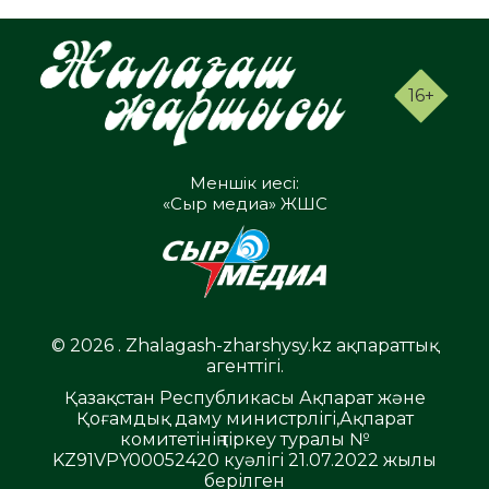
16+
Меншік иесі:
«Сыр медиа» ЖШС
© 2026 . Zhalagash-zharshysy.kz ақпараттық
агенттігі.
Қазақстан Республикасы Ақпарат және
Қоғамдық даму министрлігі,Ақпарат
комитетінің тіркеу туралы №
KZ91VPY00052420 куәлігі 21.07.2022 жылы
берілген