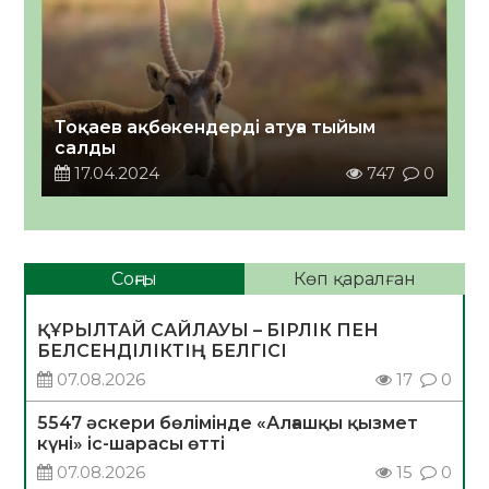
Тоқаев ақбөкендерді атуға тыйым
салды
17.04.2024
747
0
Соңғы
Көп қаралған
ҚҰРЫЛТАЙ САЙЛАУЫ – БІРЛІК ПЕН
БЕЛСЕНДІЛІКТІҢ БЕЛГІСІ
07.08.2026
17
0
5547 әскери бөлімінде «Алғашқы қызмет
күні» іс-шарасы өтті
07.08.2026
15
0