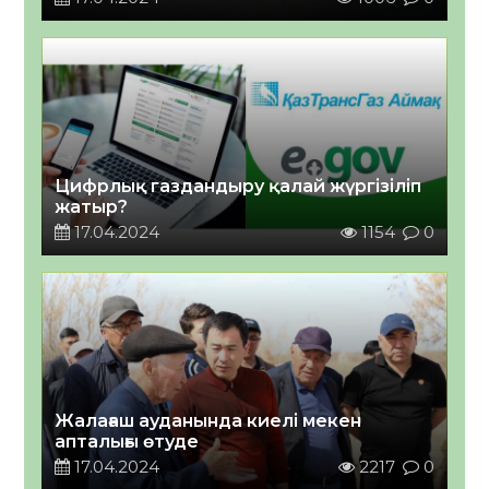
Цифрлық газдандыру қалай жүргізіліп
жатыр?
17.04.2024
1154
0
Жалағаш ауданында киелі мекен
апталығы өтуде
17.04.2024
2217
0