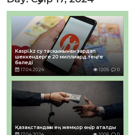
Kaspi.kz су тасқынынан зардап
шеккендерге 20 миллиард теңге
бөледі
17.04.2024
1205
0
Қазақстандағы ең жемқор өңір аталды
17.04.2024
1006
0