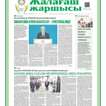
Инфекциялық ауруларға қарсы иммундау
жұмыстарының тиімділігі
06.08.2026
49
0
Көкжөтел ауруы туралы
06.08.2026
45
0
АПВ вакцинасы туралы мәлімет
06.08.2026
44
0
Open Air: Қызылорда облысы полиция
департаменті 20 мыңнан астам
көрерменнің қауіпсіздігін қамтамасыз етті
06.08.2026
58
0
ҚЫЗЫЛОРДАДА «САНАЛЫ ҰРПАҚ –
ЖАРҚЫН БОЛАШАҚ» АТТЫ КЕҢЕЙТІЛГЕН
МӘЖІЛІС ӨТТІ
05.08.2026
59
0