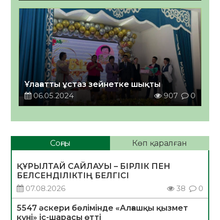
Ұлағатты ұстаз зейнетке шықты
06.05.2024
907
0
Соңғы
Көп қаралған
ҚҰРЫЛТАЙ САЙЛАУЫ – БІРЛІК ПЕН
БЕЛСЕНДІЛІКТІҢ БЕЛГІСІ
07.08.2026
38
0
5547 әскери бөлімінде «Алғашқы қызмет
күні» іс-шарасы өтті