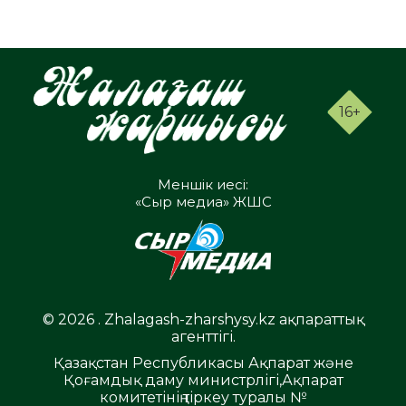
16+
Меншік иесі:
«Сыр медиа» ЖШС
© 2026 . Zhalagash-zharshysy.kz ақпараттық
агенттігі.
Қазақстан Республикасы Ақпарат және
Қоғамдық даму министрлігі,Ақпарат
комитетінің тіркеу туралы №