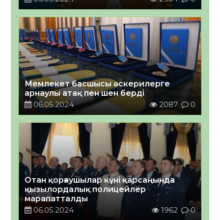
Мемлекет басшысы әскерилерге
арнаулы атақ пен шен берді
06.05.2024
2087
0
Отан қорғаушылар күні қарсаңында
қызылордалық полицейлер
марапатталды
06.05.2024
1962
0