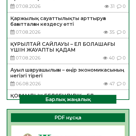
07.08.2026
31
0
Қаржылық сауаттылықты арттыруға
бағытталған кездесу өтті
07.08.2026
35
0
ҚҰРЫЛТАЙ САЙЛАУЫ – ЕЛ БОЛАШАҒЫ
ҮШІН ЖАУАПТЫ ҚАДАМ
07.08.2026
40
0
Ауыл шаруашылығы – өңір экономикасының
негізгі тірегі
06.08.2026
47
0
ҚОҒАМДЫҚ БЕЛСЕНДІЛІК – ЕЛ
Барлық жаңалық
ДАМУЫНЫҢ НЕГІЗІ
06.08.2026
45
0
PDF нұсқа
ҚҰРЫЛТАЙ САЙЛАУЫ – БОЛАШАҚҚА
БАСТАР ЖАУАПТЫ ТАҢДАУ
06.08.2026
47
0