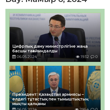
Цифрлық даму министрлігіне жаңа
басшы тағайындалды
06.05.2024
1932
0
Президент: Қазақстан армиясы –
елдегі тұтастық пен тыныштықтың
мықты қалқаны
06.05.2024
2954
0