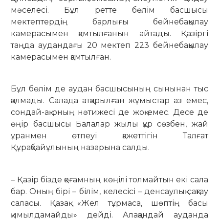
мәселесі. Бұл ретте бөлім басшысы
мектептердің барлығы бейне­бақылау
камерасымен қамтылғанын айтады. Қазіргі
таңда аудандағы 20 мектеп 223 бейнебақылау
камерасымен қамтылған.
Бұл бөлім де аудан басшысының сынынан тыс
қалмады. Салада атқарылған жұмыстар аз емес,
сондай-ақ оның нәтижесі де жоқ емес. Десе де
өңір басшысы Балалар жылы құр сөзбен, жай
ұранмен өтпеуі қажеттігін Талғат
Құрақбайұлының назарына салды.
– Қазір бізде қоғамның көңілі толмайтын екі сала
бар. Оның бірі – білім, келесісі – денсаулық сақтау
саласы. Қазақ «Жел тұрмаса, шөптің басы
қимылдамайды» дейді. Алақандай ауданда