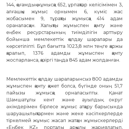
144, қоғамдық жұмысқа 652, ұр­пақтар келісімімен 3,
алғашқы жұмыс ор­ны­мен 6, күміс жас
жобасымен 9, тұрақты жұмысқа 414 адам
ораналасқан. Халықты жұмыспен қамту және
еңбек ресурстарының тиімділігін арттыру
бойынша мемлекеттік қолдау шаралары да
көрсетіліпті. Бұл ба­ғытта 1023,8 млн теңге қаржы
қаралып, 1376 адамды жұмыспен қамту
жоспарланса, қа­зіргі таңда 845 адам жолданған.
Мемлекеттік қолдау шараларынсыз 800 адамды
жұмыспен қамту қажет болса, бүгінде оның 51,7
пайызы жұмысқа орналасыпты. Қанат
Шамшатұлы кент және ауылдық ок­руг
әкімдерімен бірлесе жұмыс атқару ба­ры­сында
шаруашылықтармен және жеке кәсіпкерлерде
тіркелмей жұмыс жасап жатқан жұмыскерлерді
«Еңбек КZ» порталы арқылы жариялатып,