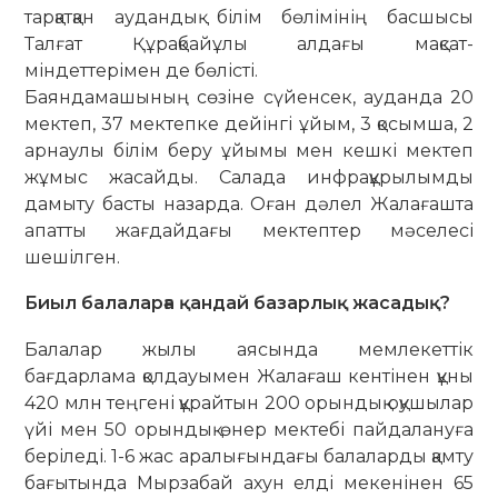
тарқатқан аудандық білім бөлімінің басшысы
Талғат Құрақбайұлы алдағы мақсат-
міндеттерімен де бөлісті.
Баяндамашының сөзіне сүйенсек, ау­данда 20
мектеп, 37 мектепке дейінгі ұйым, 3 қосымша, 2
арнаулы білім беру ұйымы мен кешкі мектеп
жұмыс жасайды. Салада инфрақұрылымды
дамыту басты назарда. Оған дәлел Жалағашта
апатты жағдайдағы мектептер мәселесі
шешілген.
Биыл балаларға қандай базарлық жасадық?
Балалар жылы аясында мемлекеттік
бағдарлама қолдауымен Жалағаш кентінен құны
420 млн теңгені құрайтын 200 орындық оқушылар
үйі мен 50 орындық өнер мектебі пайдалануға
беріледі. 1-6 жас аралығындағы балаларды қамту
бағытында Мырзабай ахун елді мекенінен 65