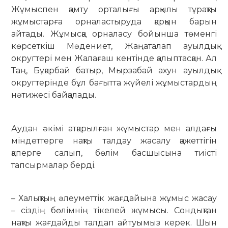
Жұмыспен қамту орталығы арқылы тұрақты
жұмыстарға орналастыруда қарқын барын
айтады. Жұмысқа орналасу бойынша төменгі
көрсеткіш Мәдениет, Жаңа­талап ауылдық
округтері мен Жалағаш кен­тінде қалыптасқан. Ал
Таң, Бұқарбай батыр, Мырзабай ахун ауылдық
округтерінде бұл бағытта жүйелі жұмыстардың
нәтижесі бай­қалады.
Аудан әкімі атқарылған жұмыстар мен алдағы
міндеттерге нақты талдау жасалу қажеттігін
қаперге салып, бөлім басшысына тиісті
тапсырмалар берді.
– Халықтың әлеуметтік жағдайына жұ­мыс жасау
– сіздің бөлімнің тікелей жұмысы. Сондықтан
нақты жағдайды талдап ай­туымыз керек. Шын