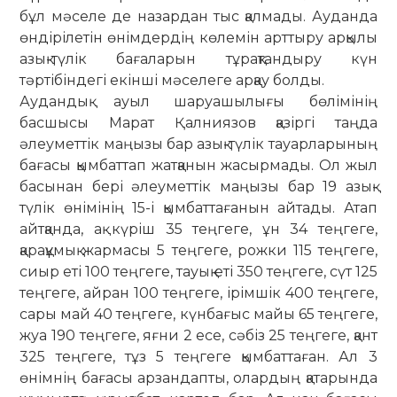
бұл мәселе де назардан тыс қалмады. Ауданда
өндірілетін өнімдердің көлемін арттыру арқылы
азық-түлік бағаларын тұрақтандыру күн
тәртібіндегі екінші мәселеге арқау болды.
Аудандық ауыл шаруашылығы бөлімінің
басшысы Марат Қалниязов қазіргі таңда
әлеуметтік маңызы бар азық-түлік тауарларының
бағасы қымбаттап жатқанын жасырмады. Ол жыл
басынан бері әлеуметтік маңызы бар 19 азық-
түлік өнімінің 15-і қымбаттағанын айтады. Атап
айтқанда, ақ күріш 35 теңгеге, ұн 34 теңгеге,
қарақұмық жармасы 5 теңгеге, рожки 115 теңгеге,
сиыр еті 100 теңгеге, тауық еті 350 теңгеге, сүт 125
теңгеге, айран 100 теңгеге, ірімшік 400 теңгеге,
сары май 40 теңгеге, күнбағыс майы 65 теңгеге,
жуа 190 теңгеге, яғни 2 есе, сәбіз 25 теңгеге, қант
325 теңгеге, тұз 5 теңгеге қымбаттаған. Ал 3
өнімнің бағасы арзандапты, олардың қатарында