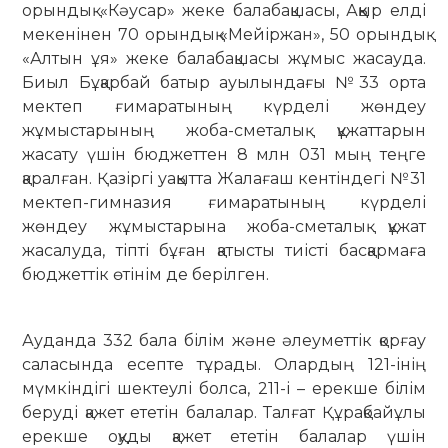
орындық «Кәусар» жеке балабақшасы, Аққыр елді
мекенінен 70 орындық «Мейіржан», 50 орындық
«Алтын ұя» жеке балабақшасы жұмыс жасауда.
Биыл Бұқарбай батыр ауылындағы №33 орта
мектеп ғимаратының күрделі жөн­деу
жұмыстарының жоба-сметалық құ­жат­тарын
жасату үшін бюджеттен 8 млн 031 мың теңге
қаралған. Қазіргі уақытта Жа­лағаш кентіндегі №31
мектеп-гимназия ғи­маратының күрделі
жөндеу жұмыстарына жоба-сметалық құжат
жасалуда, тіпті бұған қатысты тиісті басқармаға
бюджеттік өтінім де берілген.
Ауданда 332 бала білім және әлеуметтік қорғау
саласында есепте тұрады. Олардың 121-інің
мүмкіндігі шектеулі болса, 211-і – ерекше білім
беруді қажет ететін балалар. Талғат Құрақбайұлы
ерекше оқуды қа­жет ететін балалар үшін