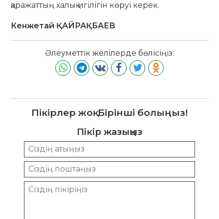
қаражаттың халық игілігін көруі керек.
Кенжетай ҚАЙРАҚБАЕВ
Әлеуметтік желілерде бөлісіңіз:
Пікірлер жоқ. Бірінші болыңыз!
Пікір жазыңыз