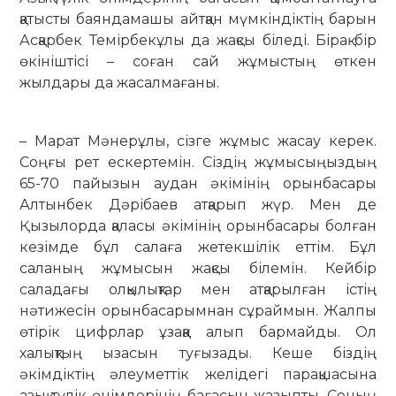
қатысты баяндамашы айтқан мүмкіндіктің барын
Асқарбек Темірбекұлы да жақсы біледі. Бірақ бір
өкініштісі – соған сай жұмыстың өткен
жылдары да жасалмағаны.
– Марат Мәнерұлы, сізге жұмыс жасау керек.
Соңғы рет ескертемін. Сіздің жұмысыңыздың
65-70 пайызын аудан әкімінің орынбасары
Алтынбек Дәрібаев атқарып жүр. Мен де
Қызылорда қаласы әкімінің орынбасары болған
кезімде бұл салаға жетекшілік еттім. Бұл
саланың жұмысын жақсы білемін. Кейбір
саладағы олқылықтар мен атқарылған істің
нәтижесін орынбасарымнан сұраймын. Жалпы
өтірік цифрлар ұзаққа алып бармайды. Ол
халықтың ызасын туғызады. Кеше біздің
әкімдіктің әлеуметтік желідегі парақшасына
азық-түлік өнімдерінің бағасын жазыпты. Соның