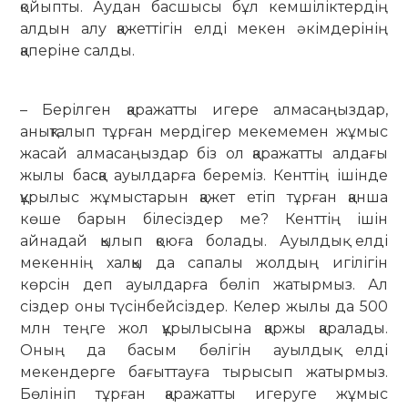
қойыпты. Аудан басшысы бұл кемшіліктердің
алдын алу қажеттігін елді мекен әкімдерінің
қаперіне салды.
– Берілген қаражатты игере алма­саңыздар,
анықталып тұрған мердігер мекемемен жұмыс
жасай алмасаңыздар біз ол қаражатты алдағы
жылы басқа ауылдарға береміз. Кенттің ішінде
құрылыс жұмыстарын қажет етіп тұрған қанша
көше барын білесіздер ме? Кенттің ішін
айнадай қылып қоюға болады. Ауылдық елді
мекеннің халқы да сапалы жолдың игілігін
көрсін деп ауылдарға бөліп жатырмыз. Ал
сіздер оны түсінбейсіздер. Келер жылы да 500
млн теңге жол құрылысына қаржы қаралады.
Оның да басым бөлігін ауылдық елді
мекендерге бағыттауға тырысып жатырмыз.
Бөлініп тұрған қаражатты игеруге жұмыс