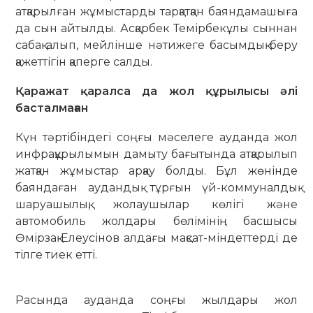
атқарылған жұмыстарды тарқатқан баяндамашыға
да сын айтылды. Асқарбек Темірбекұлы сыннан
сабақ алып, мейлінше нәтижеге басымдық беру
қажеттігін қаперге салды.
Қаражат қаралса да жол құрылысы әлі
басталмаған
Күн тәртібіндегі соңғы мәселеге ауданда жол
инфрақұрылымын дамыту бағытында атқарылып
жатқан жұмыстар арқау болды. Бұл жөнінде
баяндаған аудандық тұрғын үй-коммуналдық
шаруашылық, жолаушылар көлігі және
автомобиль жолдары бөлімінің басшысы
Өмірзақ Елеусінов алдағы мақсат-міндеттерді де
тілге тиек етті.
Расында ауданда соңғы жылдары жол