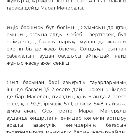
жұмыртқа, қырыққабат, картоп бар. Ал нан бағасы
тұрақты дейді Марат Мәнерұлы.
Өңір басшысы бұл бөлімнің жұмысын да қатаң
сынның астына алды. Себебін зерттесек, бұл
өнімдердің бағасы нарықта мұнан да жоғары
екенін біз де жақсы білеміз. Сондықтан сыннан
сабақ алып, аудан бас­шысы айтқандай, нақты
жұмыс жасау қажет секілді.
Жыл басынан бері азық-түлік тауар­ларының
ішінде бағасы 1,5-2 есеге дейін өскен өнімдер
де бар. Мәселен, пияздың құны 6 айда 2 есеге
өссе, қант 92,9, ірімшік 57,1, рожки 54,8 пайызға
қымбаттаған. Осы ретте Марат Мәнерұлы
ауданда өндірілетін өнімдер көлемін арттыру
арқылы азық-түлік өнімдерінің бағасын
тұрақтандыруға мүмкіндік барын жасырмайды.