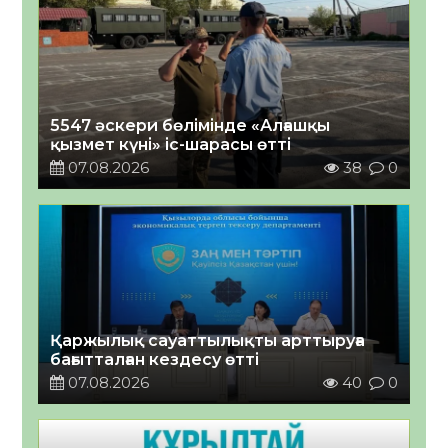
5547 әскери бөлімінде «Алғашқы
қызмет күні» іс-шарасы өтті
07.08.2026
38
0
Қаржылық сауаттылықты арттыруға
бағытталған кездесу өтті
07.08.2026
40
0