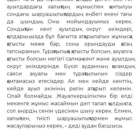
ауылдардағы халықтың жұмыспен қамтылуы
сондағы шаруашылықтардың еңбегі екені тағы
да шындық. Оны мойындауымыз керек.
Сондықтан кент ауылдық округ әкімдері,
қолдарыңызда бұл бағытта атқарылатын жұмысқа
қатысты меже бар, соны орындауды қатаң
тапсырамын. Тұрақтылыққа қатысты болсын, ахуалға
қатысты болсын негізгі салмақ кент және ауылдық
округ әкімдерінде. Бүкіл ауданның қоғамдық
саяси ахуалы мен тұрақтылығын сіздер
қамтамасыз етесіздер. Ал мен кейде кенттің,
кейде ауыл әкімінің рөлін атқарып келемін.
Олай болмайды. Жауапкершілікпен бір елді
мекенге жұмыс жасаймын деп талап қылдық па,
сол өңірдің сенім үдесінен шығу керек. Елмен,
халықпен, тиісті шаруашылықтармен жұмыс
жасауларыңыз керек, – деді аудан басшысы.