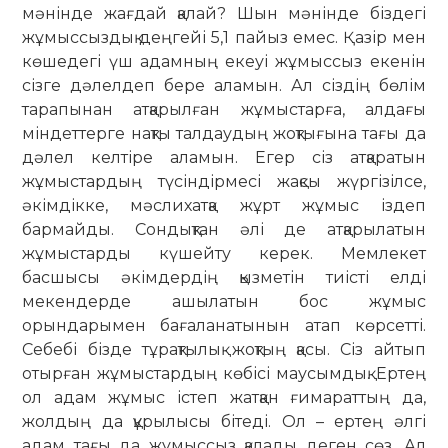
мәнінде жағдай қалай? Шын мәнінде біздегі
жұмыссыздық деңгейі 5,1 пайыз емес. Қазір мен
көшедегі үш адамның екеуі жұмыссыз екенін
сізге дәлелдеп бере аламын. Ал сіздің бөлім
тарапынан атқарылған жұмыстарға, алдағы
міндеттерге нақты талдаудың жоқтығына тағы да
дәлел келтіре аламын. Егер сіз атқаратын
жұмыстардың түсіндірмесі жақсы жүргізілсе,
әкімдікке, мәслихатқа жұрт жұмыс іздеп
бармайды. Сондықтан әлі де атқарылатын
жұмыстарды күшейту керек. Мемлекет
басшысы әкімдердің қызметін тиісті елді
мекендерде ашылатын бос жұмыс
орындарымен бағаланатынын атап көрсетті.
Себебі бізде тұрақтылық жоқтың қасы. Сіз айтып
отырған жұмыстардың көбісі маусымдық. Ертең
ол адам жұмыс істеп жатқан ғимараттың да,
жолдың да құрылысы бітеді. Ол – ертең әлгі
адам тағы да жұмыссыз қалады деген сөз. Ал