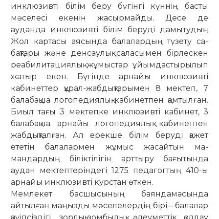
инклюзивті білім беру бүгінгі күннің басты
мәселесі еке­нін жасырмайды. Десе де
ауданда ин­клюзивті білім беруді дамытудың
Жол картасы аясында балалардың түзету са­
бақтары және денсаулық саласымен бір­­лескен
реабилитациялық жұмыстар ұйым­­дастырылып
жатыр екен. Бүгінде ар­­найы инклюзивті
кабинеттер құрал-жаб­­дықтарымен 8 мектеп, 7
балабақша ло­го­педиялық кабинетпен қамтылған.
Биыл тағы 3 мектепке инклюзивті кабинет, 3
балабақша арнайы логопедиялық кабинетпен
жаб­дықталған. Ал ерекше білім беруді қажет
ететін балалармен жұмыс жасайтын ма­
мандардың біліктілігін арттыру бағытында
аудан мектептеріндегі 1275 педагогтың 410-ы
арнайы инклюзивті курстан өткен.
Мемлекет басшысының баяндамасында
айтылған маңызды мәселелердің бірі – балалар
қауіпсіздігі, зорлық-зомбылық, әлеу­­меттік қолдау