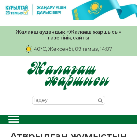
Жалағаш аудандық «Жалағаш жаршысы»
газетінің сайты
40°C
, Жексенбі, 09 тамыз, 14:07
Атқарылған жұмыстың