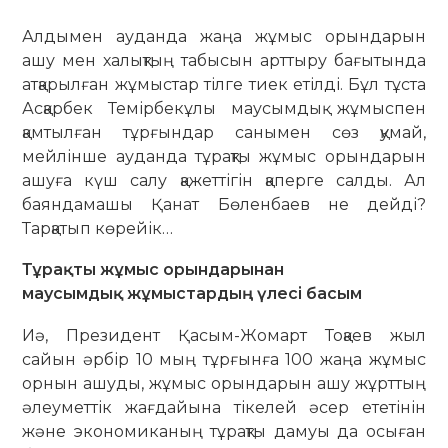
Алдымен ауданда жаңа жұмыс орындарын
ашу мен халықтың табысын арттыру бағы­тында
атқарылған жұмыстар тілге тиек етілді. Бұл тұста
Асқарбек Темірбекұлы маусымдық жұмыспен
қамтылған тұрғындар санымен сөз қумай,
мейлінше ауданда тұрақты жұмыс орындарын
ашуға күш салу қажеттігін қаперге салды. Ал
баяндамашы Қанат Бөленбаев не дейді?
Тарқатып көрейік…
Тұрақты жұмыс орындарынан
маусымдық жұмыстардың үлесі басым
Иә, Президент Қасым-Жомарт Тоқаев жыл
сайын әрбір 10 мың тұрғынға 100 жаңа жұмыс
орнын ашуды, жұмыс орындарын ашу жұрттың
әлеуметтік жағдайына тікелей әсер ететінін
және экономиканың тұрақты дамуы да осыған