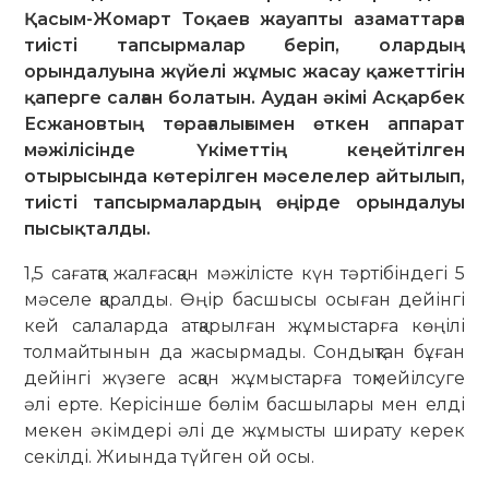
Қасым-Жомарт Тоқаев жауапты азаматтарға
тиісті тапсырмалар беріп, олардың
орындалуына жүйелі жұмыс жасау қажеттігін
қаперге салған болатын. Аудан әкімі Асқарбек
Есжановтың төрағалығымен өткен аппарат
мәжілісінде Үкіметтің кеңейтілген
отырысында көтерілген мәселелер айтылып,
тиісті тапсырмалардың өңірде орындалуы
пысықталды.
1,5 сағатқа жалғасқан мәжілісте күн тәр­­тібіндегі 5
мәселе қаралды. Өңір бас­шысы осыған дейінгі
кей салаларда атқа­рылған жұмыстарға көңілі
толмайтынын да жасырмады. Сондықтан бұған
дейінгі жү­зеге асқан жұмыстарға тоқмейілсуге
әлі ерте. Керісінше бөлім басшылары мен елді
ме­кен әкімдері әлі де жұмысты ширату керек
секілді. Жиында түйген ой осы.