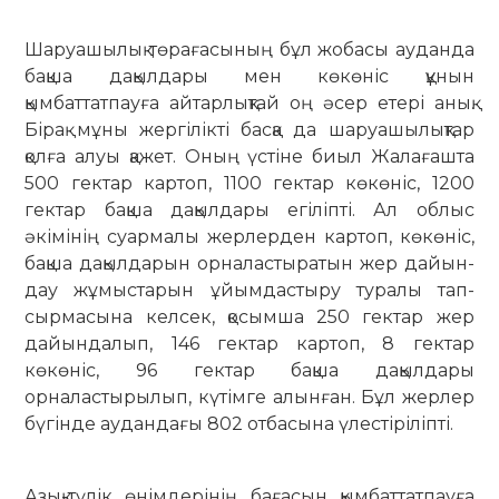
Шаруашылық төрағасының бұл жобасы ауданда
бақша дақылдары мен көкөніс құнын
қымбаттатпауға айтарлықтай оң әсер етері анық.
Бірақ мұны жергілікті басқа да шаруашылықтар
қолға алуы қажет. Оның үстіне биыл Жалағашта
500 гектар картоп, 1100 гектар көкөніс, 1200
гектар бақша дақылдары егіліпті. Ал облыс
әкімінің суар­малы жерлерден картоп, көкөніс,
бақ­ша дақылдарын орналастыратын жер дайын­
дау жұмыстарын ұйымдастыру туралы тап­
сырмасына келсек, қосымша 250 гектар жер
дайындалып, 146 гектар картоп, 8 гектар
көкөніс, 96 гектар бақша дақылдары
орналастырылып, күтімге алынған. Бұл жер­лер
бүгінде аудандағы 802 отбасына үлестіріліпті.
Азық-түлік өнімдерінің бағасын қымбат­татпауға