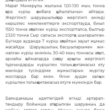
Марат Мәнерұлы жылына 120-130 мың тонна
қара күріш қамбаға құйылатынын айтады.
Жергілікті шаруашылықтар жер­гілікті өнімді
көршілес мемлекеттерге экспорттауда, биыл
1550 тонна ақталған күріш экспортталса, былтыр
2320 тонна Сыр салысы экспортқа шығарылған.
Бүгінде ауданда 7 күріш ақтайтын зауыт жұмыс
жасайды. Шаруашылық басшыларымен жи­
налған күріш өнімінің 30-40 мың тоннасы ақтап,
арнайы қоймаларда сақтау арқылы жергілікті
тұрғындарды күрішпен толық қам­тамасыз ету
жөнінде түсіндірме жұмыстарын жүргізу
жоспарда бар екен. Яғни аудан халқын
күрішпен толық қамтамасыз етуге мүмкіндік бар.
Баяндамашы әдеттегідей егінді әртарап­
тандыру бойынша атқарылған шаруаның да