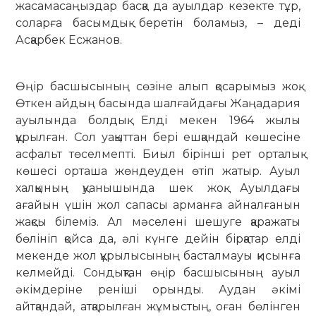
жасамасаңыздар басқа да ауылдар кезекте тұр,
соларға басымдық беретін боламыз, – деді
Асқарбек Есжанов.
Өңір басшысының сөзіне алып қоса­рымыз жоқ.
Өткен айдың басында шал­ғайдағы Жаңадария
ауылында болдық. Елді мекен 1964 жылы
құрылған. Сол уа­қыттан бері ешқандай көшесіне
асфальт төселмепті. Биыл бірінші рет орталық
көшесі орташа жөндеуден өтіп жатыр. Ауыл
халқының қуанышында шек жоқ. Ауылдағы
ағайын үшін жол сапасы арманға ай­налғанын
жақсы білеміз. Ал мәселені шешуге қаражаты
бөлініп қойса да, әлі күнге дейін бірқатар елді
мекенде жол құрылысының бас­талмауы қисынға
келмейді. Сондықтан өңір басшысының ауыл
әкімдеріне реніші орынды. Аудан әкімі
айтқандай, атқарылған жұмыстың, оған бөлінген