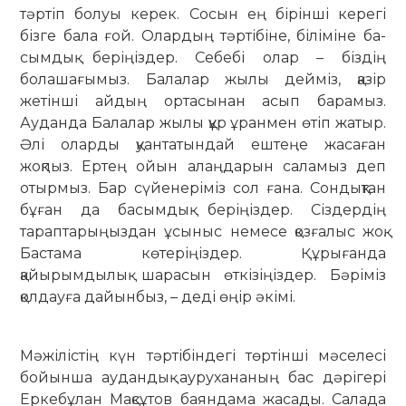
тәртіп болуы керек. Сосын ең бірінші керегі
бізге бала ғой. Олардың тәртібіне, біліміне ба­
сымдық беріңіздер. Себебі олар – біздің
болашағымыз. Балалар жылы дейміз, қазір
жетінші айдың ортасынан асып барамыз.
Ауданда Балалар жылы құр ұранмен өтіп жатыр.
Әлі оларды қуантатындай ештеңе жасаған
жоқпыз. Ертең ойын алаңдарын саламыз деп
отырмыз. Бар сүйенеріміз сол ғана. Сондықтан
бұған да басымдық беріңіздер. Сіздердің
тараптарыңыздан ұсыныс немесе қозғалыс жоқ.
Бастама көтеріңіздер. Құрығанда
қайырымдылық шарасын өткізіңіздер. Бәріміз
қолдауға дайынбыз, – деді өңір әкімі.
Мәжілістің күн тәртібіндегі төртінші мәселесі
бойынша аудандық аурухананың бас дәрігері
Еркебұлан Мақсұтов баяндама жасады. Салада