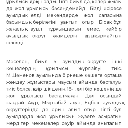
құрылысы қарқын алды. Тіпті биыл да, келер жылы
да жол құрылысы бәсеңдемейді. Бізді әсіресе
ауылдық елді мекендерде жол сапасына
басымдық берілетіні қуантып отыр. Бірақ бұл
жаңалық ауыл тұрғындарын емес, кейбір
ауылдық округ әкімдерін қызықтырмайтын
секілді.
Мәселен, биыл 5 ауылдық округте ішкі
көшелердің құрылысы жүргізілуі тиіс.
М.Шәменов ауылында бірнеше көшеге орташа
жөндеу жұмыстары маусым айында басталуы
тиіс болса, қазір шілденің 18-і, әлі бір көшенің де
жол құрылысы басталмаған. Дәл осындай
жағдай Аққыр, Мырзабай ахун, Еңбек ауылдық
округтерінде де орын алып отыр. Тіпті бұл
ауылдарда жол құрылысын жүзеге асыратын
мердігер мекемелер сәуір айында анықталып