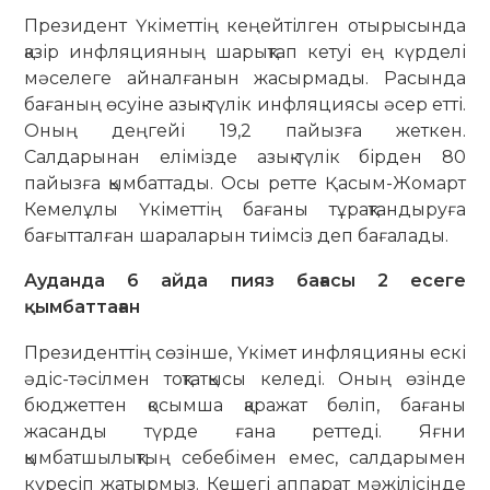
Президент Үкіметтің кеңейтілген отыры­сында
қазір инфляцияның шарықтап кетуі ең күрделі
мәселеге айналғанын жасырмады. Расында
бағаның өсуіне азық-түлік инф­ляциясы әсер етті.
Оның деңгейі 19,2 пайызға жеткен.
Салдарынан елімізде азық-түлік бірден 80
пайызға қымбаттады. Осы ретте Қасым-Жомарт
Кемелұлы Үкіметтің бағаны тұрақтандыруға
бағытталған шараларын тиімсіз деп бағалады.
Ауданда 6 айда пияз бағасы 2 есеге
қымбаттаған
Президенттің сөзінше, Үкімет инфляцияны ескі
әдіс-тәсілмен тоқтатқысы келеді. Оның өзінде
бюджеттен қосымша қаражат бөліп, бағаны
жасанды түрде ғана реттеді. Яғни
қымбатшылықтың себебімен емес, салдарымен
күресіп жатырмыз. Кешегі аппарат мәжілісінде