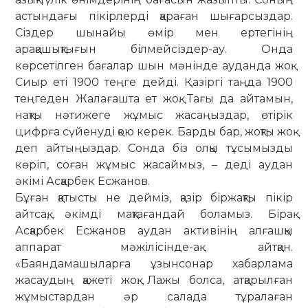
астындағы пікірлерді қараған шығарсыздар.
Сіздер шынайы өмір мен ертегінің
арақашықтығын білмейсіздер-ау. Онда
көрсетілген бағалар шын мәнінде ауданда жоқ.
Сиыр еті 1900 теңге дейді. Қазіргі таңда 1900
теңгеден Жалағашта ет жоқ. Тағы да айтамын,
нақты нәтижеге жұмыс жасаңыздар, өтірік
цифрға сүйенуді қою керек. Барды бар, жоқты жоқ
деп айтыңыздар. Сонда біз олқы тұсымызды
көріп, соған жұмыс жасаймыз, – деді аудан
әкімі Асқарбек Есжанов.
Бұған қатысты не дейміз, қазір біржақ­ты пікір
айтсақ, әкімді мақтағандай боламыз. Бірақ
Асқарбек Есжанов аудан активінің алғашқы
аппарат мәжілісінде-ақ айтқан.
«Баяндамашыларға ұзынсонар хабарлама
жасаудың қажеті жоқ. Лажы болса, атқарылған
жұмыстардан әр са­лада тұралаған