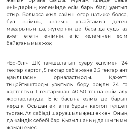
жайын ортаға салды. Мұның ішінде бақша
өнімдерінің көлемінде өсім бары бізді қуантып
отыр. Болмаса жыл сайын егер нәтиже болса,
бұл өнімнің көлемін ұлғайтамыз деген
мақсарының да, жүгерінің де, басқа да суды аз
қажет ететін өнімнің егіс көлемінен өсім
байқағанымыз жоқ.
«Ер-Әлі» ШҚ тамшылатып суару әдісімен 24
гектар картоп, 5 гектар сәбіз және 2,5 гектар қант
қызылшасын орналастырды. Қа­жетті
тыңайтқыштарды уақытылы беру арқылы 24 га
картоптың 1 гектарынан 40-50 тонна өнім алу
жоспарлануда. Егіс ба­сына өзіміз де барып
көрдік. Осыдан екі апта бұрын картоп гүлдеп
тұрған. Ал сәбізді ша­руашылық кеш еккен. Оның
да өзіндік себебі бар. Қызылшаның да шығымы
жаман емес.