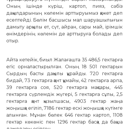
Оның ішінде күріш, картоп, пияз, сәбіз
дақылдарының кө­лемін арттыруымыз қажет деп
есептейді. Бөлім басшысы мал шаруашылығын
дамыту арқылы ет, сүт, айран, сары май, ірімшік
өнім­дерінің көлемін де арттыруға болады деп
отыр.
Айта кетейік, биыл Жалағашта 35 486,5 гектарға
егiс орналастырылған. Оның 18 501 гектарын
Сырдың басты дақылы құрайды. 720 гектарға
бидай, 73 гектарға қант құмайы, 42 гектарға арпа,
39 гектарға соя, 520 гектарға мақсары, 445
гектарға сүрлемдік жүгері, 5 гектарға сұлы, 2,5
гектарға қант қызылшасы, 4903 гектар жаңа
жоңышқа егіліп, 7186 гектар ескі жоңышқа күтімге
алынған. Мұнан бөлек 646 гектар картоп, 1108
гектар көкөніс пен 1296 гектар басқа да бақша
дақылдары егілген.