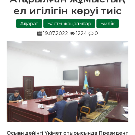
ел игілігін көруі тиіс
Ақпарат
Басты жаңалықтар
Билік
19.07.2022
1224
0
Осыған дейінгі Үкімет отырысында Президент