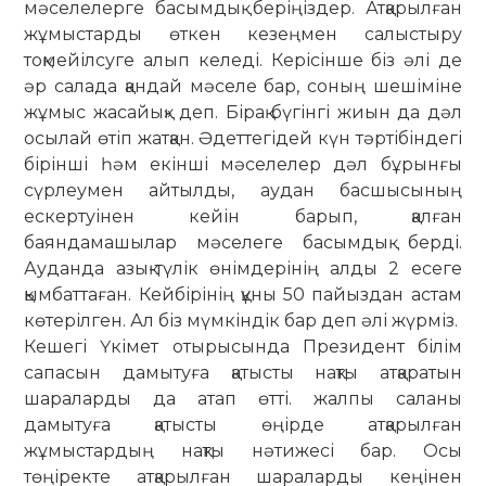
мәселелерге басымдық беріңіздер. Атқарылған
жұмыстарды өткен кезеңмен салыстыру
тоқмейілсуге алып келеді. Керісінше біз әлі де
әр салада қандай мәселе бар, соның шешіміне
жұмыс жасайық» деп. Бірақ бүгінгі жиын да дәл
осылай өтіп жатқан. Әдеттегідей күн тәртібіндегі
бірінші һәм екінші мәселелер дәл бұрынғы
сүрлеумен айтылды, аудан басшысының
ескертуінен кейін барып, қалған
баяндамашылар мәселеге басымдық берді.
Ауданда азық-түлік өнімдерінің алды 2 есеге
қымбаттаған. Кейбірінің құны 50 пайыздан астам
көтерілген. Ал біз мүмкіндік бар деп әлі жүрміз.
Кешегі Үкімет отырысында Президент білім
сапасын дамытуға қатысты нақты атқаратын
шараларды да атап өтті. жалпы саланы
дамытуға қатысты өңірде атқарылған
жұмыстардың нақты нәтижесі бар. Осы
төңіректе атқарылған шараларды кеңінен