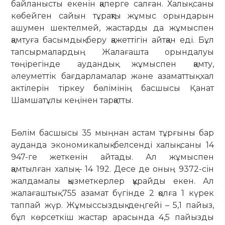
байланысты екенін қаперге салған. Халық саны
көбейген сайын тұрақты жұмыс орындарын
ашумен шектелмей, жастарды да жұмыспен
қамтуға басымдық беру қажеттігін айтқан еді. Бұл
тапсырмалардың Жалағашта орындалуы
төңірегінде аудандық жұмыспен қамту,
әлеуметтік бағдарламалар және аза­маттық хал
актілерін тіркеу бөлімінің бас­шысы Қанат
Шамшатұлы кеңінен тарқатты.
Бөлім басшысы 35 мыңнан астам тұрғыны бар
ауданда экономикалық белсенді халық саны 14
947-ге жеткенін айтады. Ал жұмыспен
қамтылған халық – 14 192. Десе де оның 9372-сін
жалдамалы қызметкерлер құрайды екен. Ал
жалағаштық 755 азамат бүгінде 2 қолға 1 күрек
таппай жүр. Жұмыссыздық дең­гейі – 5,1 пайыз,
бұл көрсеткіш жастар ара­сында 4,5 пайызды