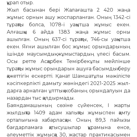
құрап отыр.
Жыл басынан бері Жалағашта 2 420 жаңа
жұмыс орнын ашу жоспарланған. Оның 1342-сі
тұрақты болса, 1078-і уақытша жұмыс екен.
Алғашқы 6 айда 1383 жаңа жұмыс ор­ны
ашылған. Оның 637-сі тұрақты, 746-сы уақытша
екен. Яғни ашылған бос жұмыс орындарының
ішінде маусымдық жұмыс­тар­дың үлесі басым.
Осы ретте Асқарбек Темірбекұлы мейлінше
тұрақты жұмыс орын­дарын ашуға басымдық беру
қажеттігін ескертті. Қанат Шамшатұлы мәжілісте
кә­сіп­­керлікті дамыту жөніндегі 2021-2025 жыл­
дарға арналған ұлттық жобаның орын­далуын да
назардан тыс қалдырмады.
Баяндамашының сөзіне сүйенсек, І жарты
жылдықта 1409 адам халықты жұмыспен қамту
орталығына хабарласқан. Оның 89,3 пайызы
бағдарламаға қатысушылар құра­мына енсе,
әлеуметтік жұмысқа 30, жастар практикасымен