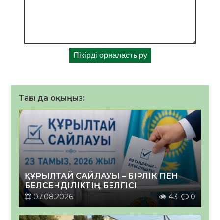
Тағы да оқыңыз:
ҚҰРЫЛТАЙ САЙЛАУЫ – БІРЛІК ПЕН
БЕЛСЕНДІЛІКТІҢ БЕЛГІСІ
07.08.2026
43
0