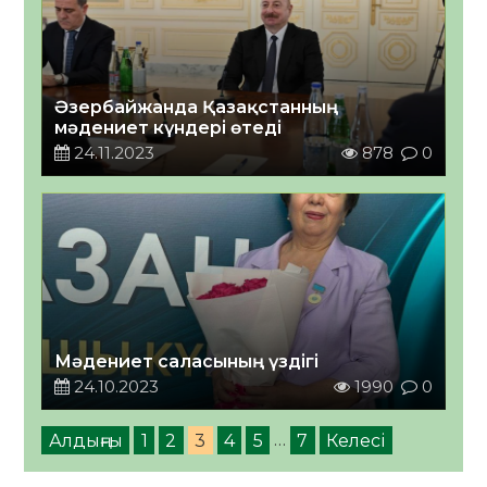
Әзербайжанда Қазақстанның
мәдениет күндері өтеді
24.11.2023
878
0
Мәдениет саласының үздігі
24.10.2023
1990
0
Алдыңғы
1
2
3
4
5
…
7
Келесі