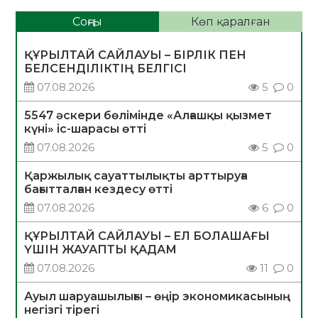
Соңғы
Көп қаралған
ҚҰРЫЛТАЙ САЙЛАУЫ – БІРЛІК ПЕН
БЕЛСЕНДІЛІКТІҢ БЕЛГІСІ
07.08.2026
5
0
5547 әскери бөлімінде «Алғашқы қызмет
күні» іс-шарасы өтті
07.08.2026
5
0
Қаржылық сауаттылықты арттыруға
бағытталған кездесу өтті
07.08.2026
6
0
ҚҰРЫЛТАЙ САЙЛАУЫ – ЕЛ БОЛАШАҒЫ
ҮШІН ЖАУАПТЫ ҚАДАМ
07.08.2026
11
0
Ауыл шаруашылығы – өңір экономикасының
негізгі тірегі