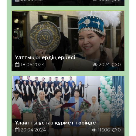
Ұлттық өнердің еркесі
18.06.2024
2074
0
Ұлағатты ұстаз құрмет төрінде
20.04.2024
11606
0