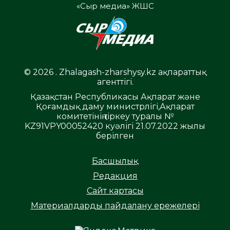
«Сыр медиа» ЖШС
© 2026 . Zhalagash-zharshysy.kz ақпараттық
агенттігі.
Қазақстан Республикасы Ақпарат және
Қоғамдық даму министрлігі,Ақпарат
комитетінің тіркеу туралы №
KZ91VPY00052420 куәлігі 21.07.2022 жылы
берілген
Басшылық
Редакция
Сайт картасы
Материалдарды пайдалану ережелері