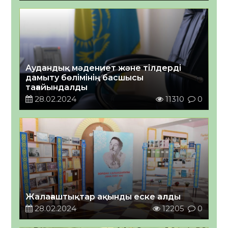
Аудандық мәдениет және тілдерді
дамыту бөлімінің басшысы
тағайындалды
28.02.2024
11310
0
Жалағаштықтар ақынды еске алды
28.02.2024
12205
0