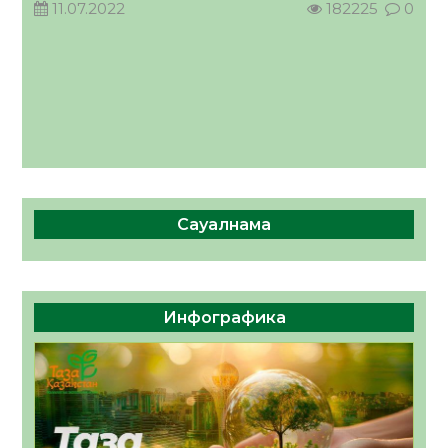
11.07.2022
182225
0
Сауалнама
Инфографика