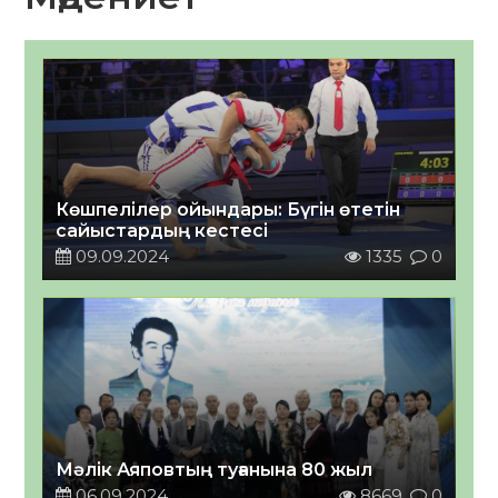
Көшпелілер ойындары: Бүгін өтетін
сайыстардың кестесі
09.09.2024
1335
0
Мәлік Аяповтың туғанына 80 жыл
06.09.2024
8669
0