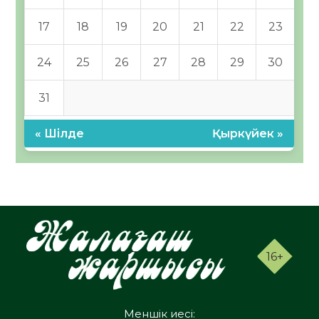
17
18
19
20
21
22
23
24
25
26
27
28
29
30
31
« Шілде
Қыркүйек »
16+
Меншік иесі: