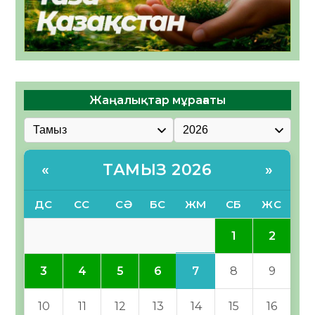
Жаңалықтар мұрағаты
ТАМЫЗ 2026
«
»
ДС
СС
СӘ
БС
ЖМ
СБ
ЖС
1
2
7
3
4
5
6
8
9
10
11
12
13
14
15
16