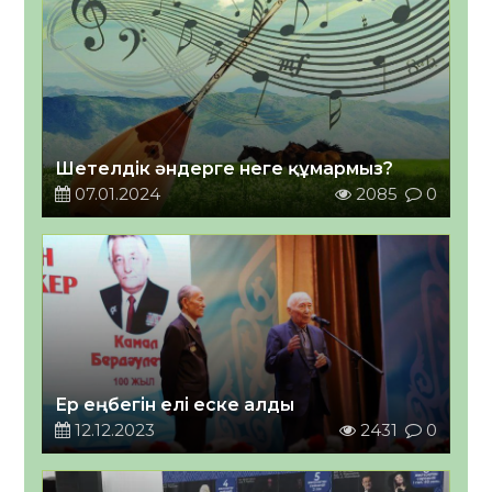
Шетелдік әндерге неге құмармыз?
07.01.2024
2085
0
Ер еңбегін елі еске алды
12.12.2023
2431
0