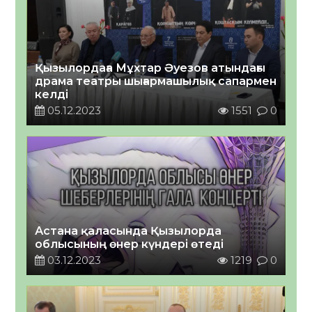
Қызылордаға Мұхтар Әуезов атындағы
драма театры шығармашылық сапармен
келді
05.12.2023
1551
0
Астана қаласында Қызылорда
облысының өнер күндері өтеді
03.12.2023
1219
0