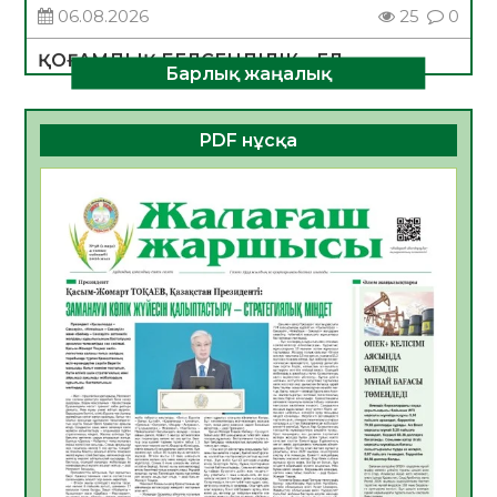
06.08.2026
25
0
ҚОҒАМДЫҚ БЕЛСЕНДІЛІК – ЕЛ
Барлық жаңалық
ДАМУЫНЫҢ НЕГІЗІ
06.08.2026
23
0
PDF нұсқа
ҚҰРЫЛТАЙ САЙЛАУЫ – БОЛАШАҚҚА
БАСТАР ЖАУАПТЫ ТАҢДАУ
06.08.2026
26
0
Инфекциялық ауруларға қарсы иммундау
жұмыстарының тиімділігі
06.08.2026
27
0
Көкжөтел ауруы туралы
06.08.2026
24
0
АПВ вакцинасы туралы мәлімет
06.08.2026
25
0
Open Air: Қызылорда облысы полиция