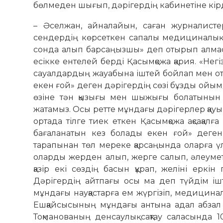
бөлмеден шығып, дәрігердің кабинетіне кірд
– Әселжан, айналайын, саған журналист
сендердің көрсеткен сапалы медициналық қы
сонда алып барсаңызшы» деп отырып алмасы 
есікке ентелей берді Қасымқожа қария. «Негіз
сауалдардың жауабына іштей бойлап мен оты
екен ғой» деген дәрігердің сөзі бұзды ойым
өзіне тән қызығы мен шыжығы болатынын 
жатамыз. Осы ретте мұндағы дәрігерлер қа
ортада тілге тиек еткен Қасымқожа ақсақалғ
бағаланатын кез болады екен ғой» деген 
тарапынан төл мереке қарсаңында оларға үлк
оларды жерден алып, жерге салып, әлеумет
қазір екі сөздің басын құрап, желіні ерк
Дәрігердің айтпағы осы ма деп түйдім іш
мұндағы науқастарға ем жүргізіп, медициналы
Ешқайсысының мұндағы антына адал абзал 
Тоқманованың денсаулық сақтау саласында 