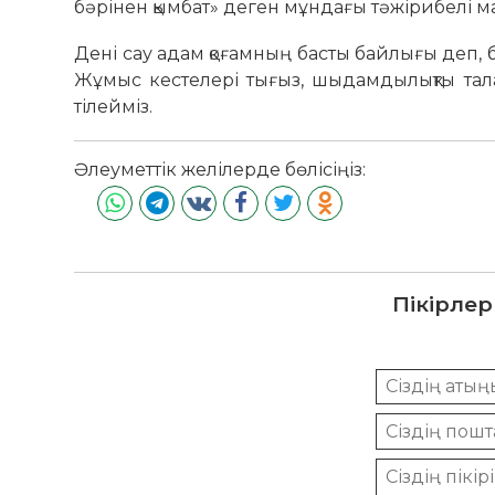
бәрінен қымбат» деген мұндағы тәжірибелі 
Дені сау адам қоғамның басты байлығы деп,
Жұмыс кестелері тығыз, шыдамдылықты талап
тілейміз.
Әлеуметтік желілерде бөлісіңіз:
Пікірлер