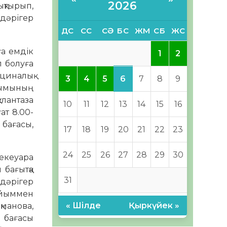
2026
қтырып,
 дәрігер
ДС
СС
СӘ
БС
ЖМ
СБ
ЖС
ға емдік
1
2
л болуға
ициналық
6
3
4
5
7
8
9
ысымының
лантаза
10
11
12
13
14
15
16
ат 8.00-
 бағасы,
17
18
19
20
21
22
23
24
25
26
27
28
29
30
 екеуара
 бағытқа
31
 дәрігер
уайыммен
« Шілде
Қыркүйек »
қманова,
 бағасы