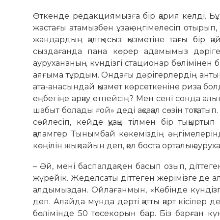
Өткенде редакциямызға бір қария келді. Бұ
жастағы атамызбен ұзақ әңгімелесіп отырып,
жандардың қалтқысыз қызметіне тағы бір қ
сыздағанда пана көрер адамымыз дәріге
аурухананың күндізгі стационар бөлімінен б
аяғыма тұрдым. Ондағы дәрігерлердің антын
ата-анасындай қызмет көрсеткеніне риза бо
еңбегіңе арқау етпейсің? Мен сені сонда а
шабыт болады ғой» деді ақсақал сөзін тоқтаты
сөйлесіп, кейде қуақы тілмен бір тықырт
қаламгер Тынымбай көкеміздің әңгімелерін
көңілін жықпайын деп, қол боста орталық ауру
– Әй, мені баспалдақпен басып озып, діттег
жүрейік. Жеделсаты діттеген жерімізге де ал
алдымыздан. Ойлағанмын, «Көбінде күндіз
деп. Алайда мұнда дерті қатты қарт кісілер 
бөлімінде 50 төсекорын бар. Біз барған күн