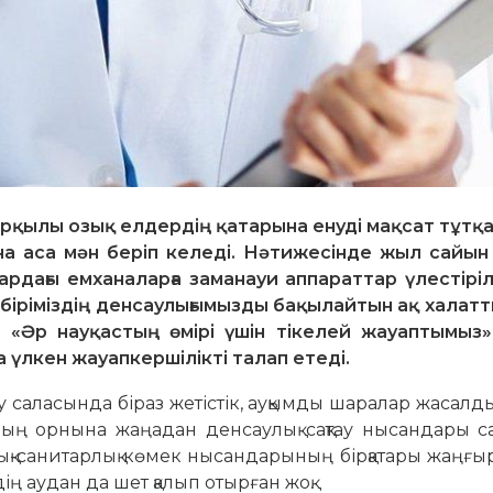
рқылы озық елдердің қатарына енуді мақсат тұтқа
а аса мән беріп келеді. Нәтижесінде жыл сайын
дардағы емханаларға заманауи аппараттар үлестірі
рбіріміздің денсаулығымызды бақылайтын ақ халатт
. «Әр науқастың өмірі үшін тікелей жауаптымыз»
үлкен жауапкершілікті талап етеді.
ау саласында біраз жетістік, ауқымды шаралар жасалд
ың орнына жаңадан денсаулық сақтау нысандары с
қ-санитарлық көмек нысандарының бірқатары жаңғы
ң аудан да шет қалып отырған жоқ.