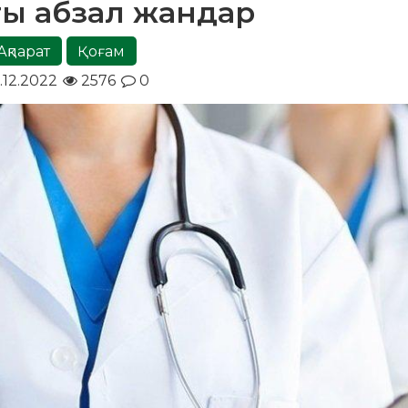
тты абзал жандар
Ақпарат
Қоғам
1.12.2022
2576
0