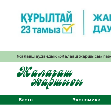
Жалағаш аудандық «Жалағаш жаршысы» газе
Басты
Экономика