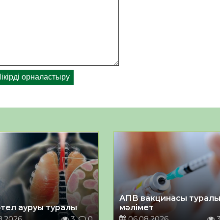
АПВ вакцинасы турал
тел ауруы туралы
мәлімет
8.2026
3
0
06.08.2026