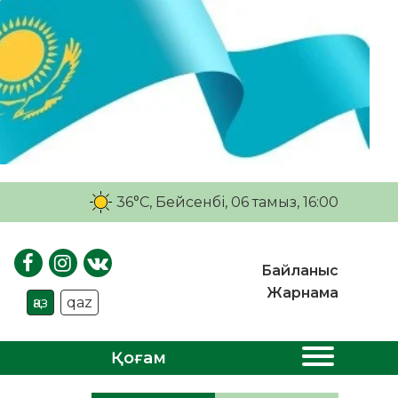
36°C
, Бейсенбі, 06 тамыз, 16:00
Байланыс
Жарнама
қаз
qaz
Қоғам