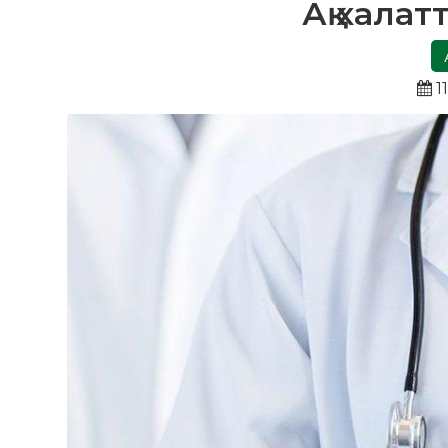
Ақ хала
1