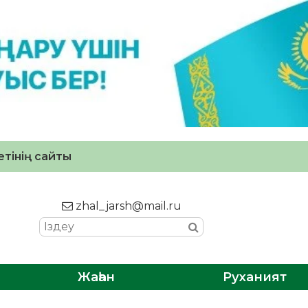
тінің сайты
zhal_jarsh@mail.ru
Жаһан
Руханият