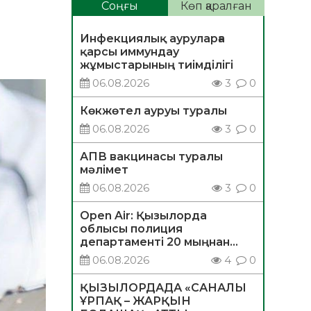
Соңғы
Көп қаралған
Инфекциялық ауруларға
қарсы иммундау
жұмыстарының тиімділігі
06.08.2026
3
0
Көкжөтел ауруы туралы
06.08.2026
3
0
АПВ вакцинасы туралы
мәлімет
06.08.2026
3
0
Open Air: Қызылорда
облысы полиция
департаменті 20 мыңнан
астам көрерменнің
06.08.2026
4
0
қауіпсіздігін қамтамасыз етті
ҚЫЗЫЛОРДАДА «САНАЛЫ
ҰРПАҚ – ЖАРҚЫН