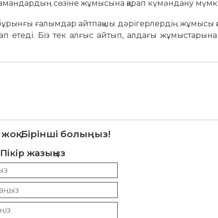
мамандардың сөзіне жұмысына қарап күмәндану мүмкі
 бұрынғы ғалымдар айтпақшы дәрігерлердің жұмысы қ
 етеді. Біз тек алғыс айтып, алдағы жұмыстарына 
 жоқ. Бірінші болыңыз!
Пікір жазыңыз