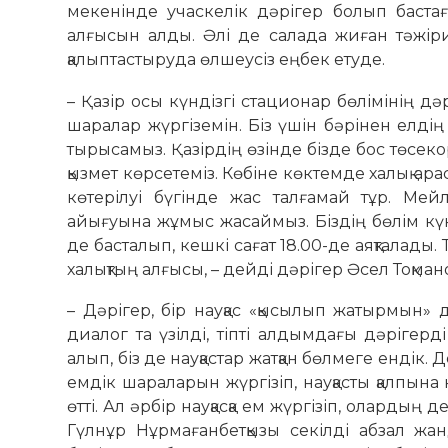
мекенінде учаскелік дәрігер болып баста
алғысын алды. Әлі де салада жиған тәжіриб
қалыптастыруда өлшеусіз еңбек етуде.
– Қазір осы күндізгі стационар бөлімінің дә
шаралар жүргіземін. Біз үшін бәрінен елді
тырысамыз. Қазірдің өзінде бізде бос төсек
қызмет көрсетеміз. Көбіне көктемде халық ара
көтерілуі бүгінде жас талғамай тұр. Ме
айығуына жұмыс жасаймыз. Біздің бөлім күн
де басталып, кешкі сағат 18.00-де аяқталады. 
халықтың алғысы, – дейді дәрігер Әсел Тоқман
– Дәрігер, бір науқас «қысылып жатырмын» д
диалог та үзілді, тіпті алдымдағы дәрігер
алып, біз де науқастар жатқан бөлмеге ендік.
емдік шараларын жүргізіп, науқасты қалпына
өтті. Ал әрбір науқасқа ем жүргізіп, оларды
Гүлнұр Нұрмағанбетқызы секілді абзал жа