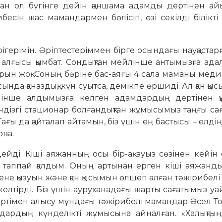
ған ол бүгінге дейін қаншама адамды дертінен айы
есін жас мамандармен бөлісіп, өзі секілді білікті
рігерімін. Әріптестеріммен бірге осындағы науқастар
ң алғысы қымбат. Сондықтан мейлінше антымызға ада
орын жоқ. Соның бәріне бас-аяғы 4 сала маманы мед
сында қаназдық, күн суытса, демікпе өршиді. Ал қан қ
йлінше алдымызға келген адамдардың дертінен құ
дізгі стационар болғандықтан жұмысымыз таңғы сағ
Тағы да қайталап айтамын, біз үшін ең бастысы – елдің
ова.
ейді. Кіші аяжанның осы бір-ақ ауыз сөзінен кейін
ді таппай қалдым. Оның артынан ерген кіші аяжанды
 Дене қызуын және қан қысымын өлшеп алған тәжірибелі
 келтірді. Біз үшін ауруханадағы жарты сағатымыз 
ң дертімен алысу мұндағы тәжірибелі мамандар Әсел То
ндардың күнделікті жұмысына айналған. «Халықтың