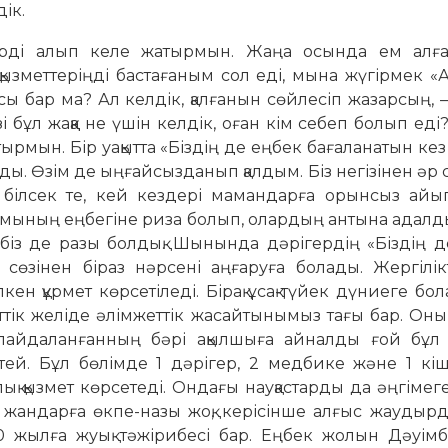
ік.
ерді алып келе жатырмын. Жаңа осында ем алғ
зметтеріңді бастағаным сол еді, мына жүгірмек «А
бар ма? Ал келдік, қалғанын сөйлесіп жазарсың, –
і бұл жаққа не үшін келдік, оған кім себеп болып еді
рмын. Бір уақытта «Біздің де еңбек бағаланатын ке
ды. Өзім де ыңғайсызданып қалдым. Біз негізінен әр
білсек те, кей кездері мамандарға орынсыз айы
уымының еңбегіне риза болып, олардың антына адал
а біз де разы болдық. Шынында дәрігердің «Біздің 
сөзінен біраз нәрсені аңғаруға болады. Жергілікт
ен құрмет көрсетіледі. Бірақ ұсақ-түйек дүниеге бо
тік желіде әлімжеттік жасайтынымыз тағы бар. Оны
ін пайдаланғанның бәрі ақылшыға айналды ғой бұл 
тей. Бұл бөлімде 1 дәрігер, 2 медбике және 1 кіш
қ қызмет көрсетеді. Ондағы науқастарды да әңгімеге 
жандарға өкпе-назы жоқ, керісінше алғыс жаудырд
10 жылға жуық тәжірибесі бар. Еңбек жолын Дәуім