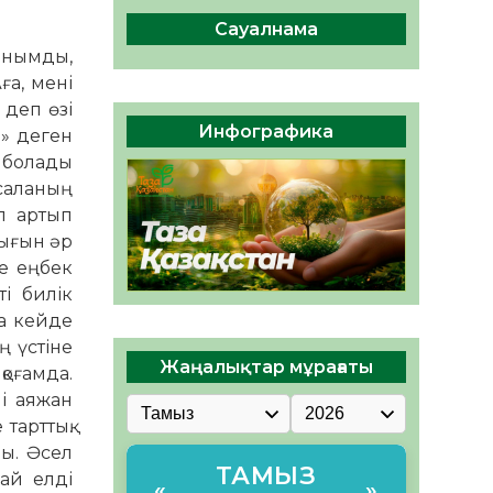
Мектептен – Ұлттық ұлан
сапына
Сауалнама
анымды,
04.08.2026
39
0
ға, мені
Үкіметтік емес ұйымдарға
 деп өзі
арналған сыйлықақы
Инфографика
?» деген
конкурсына өтінім қабылдау
з болады
басталды
04.08.2026
44
0
 саланың
п артып
дығын әр
де еңбек
і билік
ла кейде
ң үстіне
Жаңалықтар мұрағаты
қоғамда.
і аяжан
тарттық.
ы. Әсел
ТАМЫЗ
бай елді
«
»