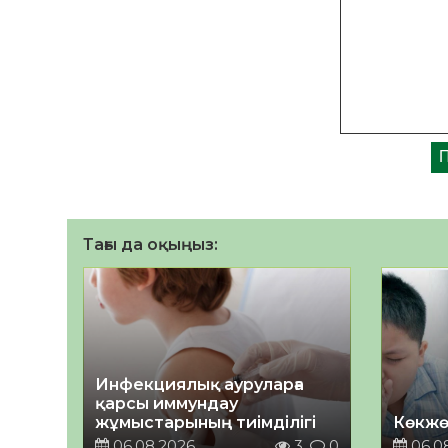
Тағы да оқыңыз:
Инфекциялық ауруларға
қарсы иммундау
жұмыстарының тиімділігі
Көкжө
06.08.2026
3
0
06.0