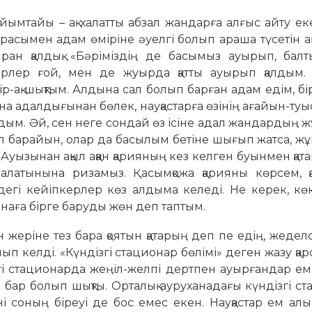
йымтайы – ақ халатты абзал жандарға алғыс айту ек
 расымен адам өміріне әуелгі болып араша түсетін ақ
айран қалдық. «Бәріміздің де басымыз ауырып, ба
рлер ғой, мен де жуырда қатты ауырып қалдым. 
ір-ақ шықтым. Алдына сал болып барған адам едім, бі
а адалдығынан бөлек, науқастарға өзінің ағайын-ту
лдым. Әй, сен неге сондай өз ісіне адал жандардың
лып барайын, олар да басылым бетіне шығып жатса, 
п. Ауызынан ақыл аққан қарияның кез келген буынмен қа
ып алатынына ризамыз. Қасымқожа қарияны көрсем, 
дегі кейіпкерлер көз алдыма келеді. Не керек, кө
ханаға бірге баруды жөн деп таптым.
ен жеріне тез бара қоятын қатарың деп пе едің, жеде
ып келді. «Күндізгі стационар бөлімі» деген жазу қа
гі стационарда жеңіл-желпі дертпен ауырғандар ем
де бар болып шықты. Орталық ауруханадағы күндізгі с
і соның біреуі де бос емес екен. Науқастар ем алы