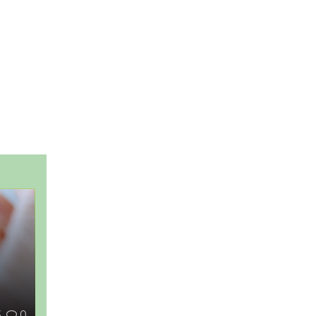
ы
3
0