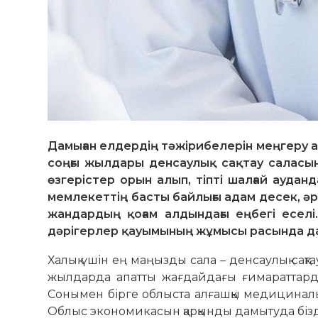
Дамыған елдердің тәжірибелерін меңгеру а
соңғы жылдары денсаулық сақтау саласын
өзгерістер орын алып, тіпті шалғай аудан
мемлекеттің басты байлығы адам десек, ә
жандардың қоғам алдындағы еңбегі еселі
дәрігерлер қауымының жұмысы расында да 
Халық үшін ең маңызды сала – денсаулық сақт
жылдарда апатты жағдайдағы ғимараттард
Сонымен бірге облыста алғашқы медициналы
Облыс экономикасын қарқынды дамытуда бізді