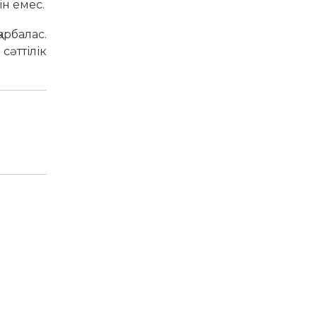
н емес.
арбалас.
сәттілік